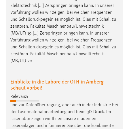
Elektrotechnik [...] Zerspringen bringen kann. In unserer
Conversion-Tracking
Vorführung wollen wir zeigen, bei welchen Frequenzen
Cookie Laufzeit:
und
Schalldruckpegeln
es möglich ist, Glas mit Schall zu
3 Monate
zerstören. Fakultät Maschinenbau/Umwelttechnik
(MB/UT) 19 [...] Zerspringen bringen kann. In unserer
Facebook Pixel
Vorführung wollen wir zeigen, bei welchen Frequenzen
und
Schalldruckpegeln
es möglich ist, Glas mit Schall zu
Name:
zerstören. Fakultät Maschinenbau/Umwelttechnik
_fbp
(MB/UT) 20
Anbieter:
Facebook
Einblicke in die Labore der OTH in Amberg –
Zweck:
schaut vorbei!
Conversion-Tracking
Relevanz:
Cookie Laufzeit:
und zur Datenübertragung, aber auch in der Industrie bei
3 Monate
der Lasermaterialbearbeitung und beim
3D-Druck
. Im
Laserlabor zeigen wir Ihnen unsere modernen
Laseranlagen und informieren Sie über die kombinierte