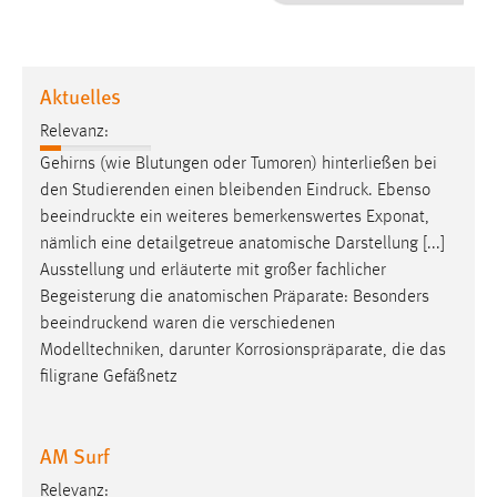
1 Jahr
Performance
Aktuelles
Name:
Relevanz:
staticfilecache
Gehirns (wie Blutungen oder Tumoren) hinterließen bei
den Studierenden einen bleibenden
Eindruck
. Ebenso
Zweck:
beeindruckte
ein weiteres bemerkenswertes Exponat,
Für performante Seitenauslieferung wird in diesem Cookie
gespeichert, ob man eingeloggt ist.
nämlich eine detailgetreue anatomische Darstellung [...]
Ausstellung und erläuterte mit großer fachlicher
Begeisterung die anatomischen Präparate: Besonders
Sprachpräferenz
beeindruckend
waren die verschiedenen
Name:
Modelltechniken, darunter Korrosionspräparate, die das
site-language-preference
filigrane Gefäßnetz
Zweck:
Das Cookie speichert die gewählte Sprache der Website.
AM Surf
Cookie Laufzeit:
Relevanz: