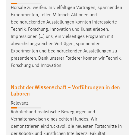
Hörsäle zu werfen. In vielfältigen Vorträgen, spannenden
Cookie Laufzeit:
Experimenten, tollen Mitmach-Aktionen und
Max. 13 Monate
beeindruckenden
Ausstellungen konnten Interessierte
Technik, Forschung, Innovation und Kunst erleben.
Impressionen [...] uns, ein vielseitiges Programm mit
MARKETING
abwechslungsreichen Vorträgen, spannenden
Marketing Cookies werden von Drittanbietern
Experimenten und
beeindruckenden
Ausstellungen zu
verwendet, um personalisierte Werbung anzuzeigen.
präsentieren. Dank unserer Förderer können wir Technik,
Sie tun dies, indem sie Besucher über Websites
Forschung und Innovation
hinweg verfolgen.
Nacht der Wissenschaft – Vorführungen in den
Google Ads
Laboren
Name:
Relevanz:
_gcl_au
Roboterhund realistische Bewegungen und
Anbieter:
Verhaltensweisen eines echten Hundes. Wir
Google Ireland Limited
demonstrieren
eindrucksvoll
die neuesten Fortschritte in
der Robotik und künstlichen Intelligenz. Fakultät
Zweck: