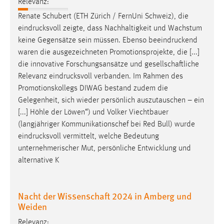
Relevanz:
Zweck:
Renate Schubert (ETH Zürich / FernUni Schweiz), die
Dieser Cookie ist notwendig um sich an der Website
eindrucksvoll
zeigte, dass Nachhaltigkeit und Wachstum
einloggen zu können.
keine Gegensätze sein müssen. Ebenso
beeindruckend
Cookie Laufzeit:
waren die ausgezeichneten Promotionsprojekte, die [...]
24 Stunden
die innovative Forschungsansätze und gesellschaftliche
Relevanz
eindrucksvoll
verbanden. Im Rahmen des
Promotionskollegs DIWAG bestand zudem die
STATISTIK
Gelegenheit, sich wieder persönlich auszutauschen – ein
[...] Höhle der Löwen“) und Volker Viechtbauer
Statistik Cookies erfassen Informationen anonym.
(langjähriger Kommunikationschef bei Red Bull) wurde
Diese Informationen helfen uns zu verstehen, wie
eindrucksvoll
vermittelt, welche Bedeutung
unsere Besucher unsere Website nutzen.
unternehmerischer Mut, persönliche Entwicklung und
alternative K
Matomo
Name:
Nacht der Wissenschaft 2024 in Amberg und
_pk_ref, _pk_cvar, _pk_id, _pk_ses
Weiden
Zweck:
Relevanz:
Zugriffsstatistik