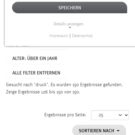
SPEICHERN
Alter
Details anzeigen
SUCHEN
Impressum
|
Datenschutz
NOTWENDIGE COOKIES
TYP: SEITEN
Aktive Filter:
Notwendige Cookies ermöglichen grundlegende
ALTER: ÜBER EIN JAHR
Funktionen und sind für die einwandfreie Funktion der
Website erforderlich.
ALLE FILTER ENTFERNEN
Einverständnis
Gesucht nach "druck".
Es wurden 150 Ergebnisse gefunden.
Name:
Zeige Ergebnisse 126 bis 150 von 150.
cookie_consent
Zweck:
Ergebnisse pro Seite:
Dieser Cookie speichert die ausgewählten Einverständnis-
Optionen des Benutzers
SORTIEREN NACH
Cookie Laufzeit: