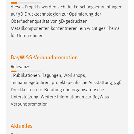
30 Tage
dieses Projekts werden sich die Forschungseinrichtungen
auf 3D
Drucktechnologien
zur Optimierung der
Chat
Oberflächenqualität von
3D-gedruckten
Metallkomponenten konzentrieren, ein wichtiges Thema
Name:
für Unternehmen
MibewSessionID, MIBEW_UserID, mibew_locale, mibew-
chat-frame-style-5e9dbeb1811c0446
Zweck:
BayWISS-Verbundpromotion
Wird benötigt um die Chatfunktion nutzen zu können.
Relevanz:
Cookie Laufzeit:
, Publikationen, Tagungen, Workshops,
MibewSessionID, mibew-chat-frame-style-
Teilnahmegebühren, projektspezifische Ausstattung, ggf.
5e9dbeb1811c0446 = Sitzungslaufzeit, mibew_locale = 3
Druckkosten
etc. Beratung und organisatorische
Jahre, MIBEW_UserID = 1 Jahr
Unterstützung. Weitere Informationen zur BayWiss-
Verbundpromotion
Login
Name:
Aktuelles
fe_user, be_user, be_lastLoginProvider