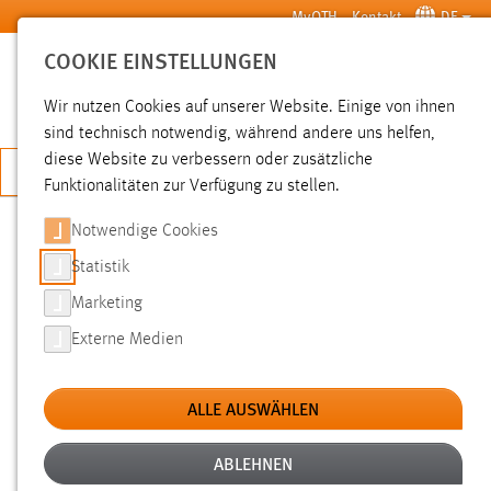
Zum Hauptinhalt springen
MyOTH
Kontakt
DE
COOKIE EINSTELLUNGEN
SUCHE
Wir nutzen Cookies auf unserer Website. Einige von ihnen
sind technisch notwendig, während andere uns helfen,
diese Website zu verbessern oder zusätzliche
JETZT BEWERBEN
Funktionalitäten zur Verfügung zu stellen.
Notwendige Cookies
SUCHE
Statistik
Marketing
FILTER
Externe Medien
Typ
ALLE AUSWÄHLEN
Erstellungsdatum
ABLEHNEN