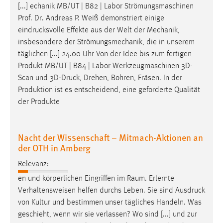
EXTERNE MEDIEN
[...] echanik MB/UT | B82 | Labor Strömungsmaschinen
Prof. Dr. Andreas P. Weiß demonstriert einige
Um Inhalte von Videoplattformen und Social Media
eindrucksvolle
Effekte aus der Welt der Mechanik,
Plattformen anzeigen zu können, werden von diesen
insbesondere der Strömungsmechanik, die in unserem
externen Medien Cookies gesetzt.
täglichen [...] 24.00 Uhr Von der Idee bis zum fertigen
Produkt MB/UT | B84 | Labor Werkzeugmaschinen 3D-
YouTube
Scan und
3D-Druck
, Drehen, Bohren, Fräsen. In der
Produktion ist es entscheidend, eine geforderte Qualität
Vimeo
der Produkte
Nacht der Wissenschaft – Mitmach-Aktionen an
der OTH in Amberg
Relevanz:
en und körperlichen Eingriffen im Raum. Erlernte
Verhaltensweisen helfen durchs Leben. Sie sind
Ausdruck
von Kultur und bestimmen unser tägliches Handeln. Was
geschieht, wenn wir sie verlassen? Wo sind [...] und zur