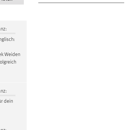
nz:
nglisch:
hek Weiden
olgreich
nz:
ür dein