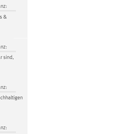
nz:
s &
nz:
r sind,
nz:
chhaltigen
nz: