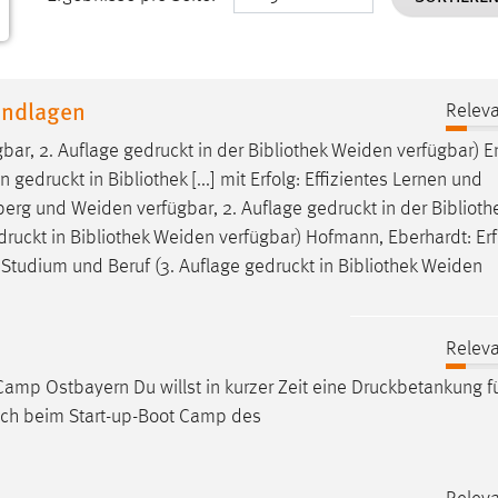
undlagen
Releva
bar, 2. Auflage
gedruckt
in der Bibliothek Weiden verfügbar) E
on
gedruckt
in Bibliothek [...] mit Erfolg: Effizientes Lernen und
berg und Weiden verfügbar, 2. Auflage
gedruckt
in der Bibliot
druckt
in Bibliothek Weiden verfügbar) Hofmann, Eberhardt: Erf
, Studium und Beruf (3. Auflage
gedruckt
in Bibliothek Weiden
Releva
amp Ostbayern Du willst in kurzer Zeit eine
Druckbetankung
f
ich beim Start-up-Boot Camp des