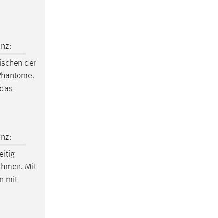
nz:
ischen der
 Phantome.
 das
nz:
eitig
ahmen. Mit
n mit