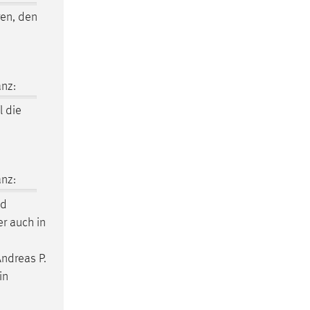
ren, den
nz:
l
die
nz:
nd
r auch in
Andreas P.
in