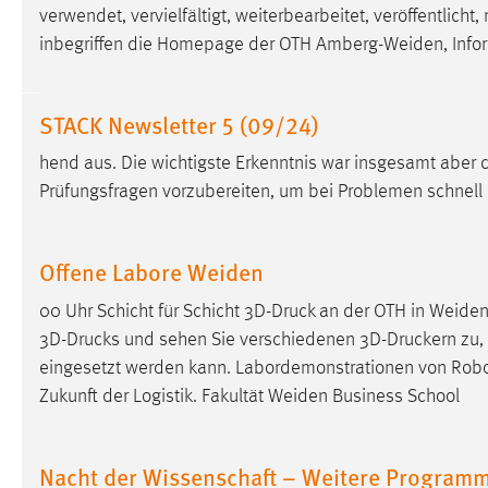
verwendet, vervielfältigt, weiterbearbeitet, veröffentlicht
Anbieter:
Google Ireland Limited
inbegriffen die Homepage der OTH Amberg-Weiden, Infor
Zweck:
Conversion-Tracking
Cookie Laufzeit:
3 Monate
STACK Newsletter 5 (09/24)
hend aus. Die wichtigste Erkenntnis war insgesamt aber 
Facebook Pixel
Prüfungsfragen vorzubereiten, um bei Problemen schnell 
Name:
_fbp
Anbieter:
Facebook
Offene Labore Weiden
Zweck:
Conversion-Tracking
00 Uhr Schicht für Schicht
3D-Druck
an der OTH in Weiden W
Cookie Laufzeit:
3 Monate
3D-Drucks
und sehen Sie verschiedenen
3D-Druckern
zu,
eingesetzt werden kann. Labordemonstrationen von Rob
Zukunft der Logistik. Fakultät Weiden Business School
EXTERNE MEDIEN
Um Inhalte von Videoplattformen und Social Media
Nacht der Wissenschaft – Weitere Program
Plattformen anzeigen zu können, werden von diesen