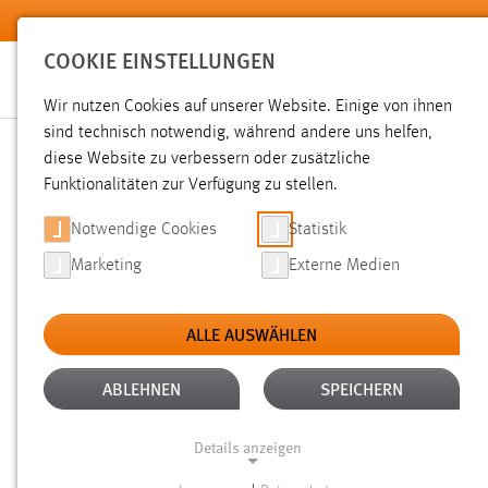
Zum Hauptinhalt springen
COOKIE EINSTELLUNGEN
Wir nutzen Cookies auf unserer Website. Einige von ihnen
sind technisch notwendig, während andere uns helfen,
diese Website zu verbessern oder zusätzliche
SUCHE
Funktionalitäten zur Verfügung zu stellen.
Notwendige Cookies
Statistik
Marketing
Externe Medien
ALLE AUSWÄHLEN
TYP: SEITEN
ALTER: ÜBER EIN JAHR
Aktive Filter:
ABLEHNEN
SPEICHERN
Gesucht nach "druck".
Es wurden 149 Ergebnisse gefunden
Details anzeigen