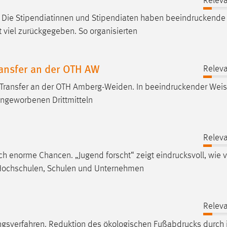
Releva
 Die Stipendiatinnen und Stipendiaten haben
beeindruckende
viel zurückgegeben. So organisierten
ransfer an der OTH AW
Releva
d Transfer an der OTH Amberg-Weiden. In
beeindruckender
Weis
eingeworbenen Drittmitteln
Releva
uch enorme Chancen. „Jugend forscht“ zeigt
eindrucksvoll
, wie v
m Hochschulen, Schulen und Unternehmen
Releva
rungsverfahren. Reduktion des ökologischen
Fußabdrucks
durch 