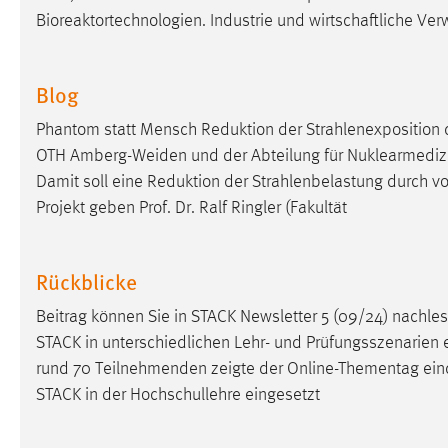
Bioreaktortechnologien. Industrie und wirtschaftliche Ver
Cookie Laufzeit:
MibewSessionID, mibew-chat-frame-
style-5e9dbeb1811c0446 =
Sitzungslaufzeit, mibew_locale = 3
Blog
Jahre, MIBEW_UserID = 1 Jahr
Phantom statt Mensch Reduktion der Strahlenexposition
Login
OTH Amberg-Weiden und der Abteilung für Nuklearmedizin 
Damit soll eine Reduktion der Strahlenbelastung durch v
Name:
fe_user, be_user, be_lastLoginProvider
Projekt geben Prof. Dr. Ralf Ringler (Fakultät
Zweck:
Dieser Cookie ist notwendig um sich an
der Website einloggen zu können.
Rückblicke
Cookie Laufzeit:
24 Stunden
Beitrag können Sie in STACK Newsletter 5 (09/24) nachles
STACK in unterschiedlichen Lehr- und Prüfungsszenarien 
STATISTIK
rund 70 Teilnehmenden zeigte der Online-Thementag
ein
Statistik Cookies erfassen Informationen anonym.
STACK in der Hochschullehre eingesetzt
Diese Informationen helfen uns zu verstehen, wie
unsere Besucher unsere Website nutzen.