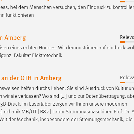
Prozess, bei dem Menschen versuchen, den
Eindruck
zu kontrollie
nn funktionieren
in Amberg
Releva
sen eines echten Hundes. Wir demonstrieren auf
eindrucksvol
igenz. Fakultät Elektrotechnik
 an der OTH in Amberg
Releva
ensweisen helfen durchs Leben. Sie sind
Ausdruck
von Kultur u
ir sie verlassen? Wo sind [...] und zur Datenübertragung, abe
m
3D-Druck
. Im Laserlabor zeigen wir Ihnen unsere modernen
..] echanik MB/UT | B82 | Labor Strömungsmaschinen Prof. Dr. 
Welt der Mechanik, insbesondere der Strömungsmechanik, die 