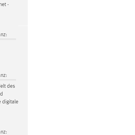
net -
nz:
nz:
elt des
ld
digitale
nz: