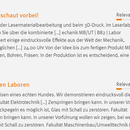
 schaut vorbei!
Releva
i der Lasermaterialbearbeitung und beim
3D-Druck
. Im Laserla
ie über die kombinierte [...] echanik MB/UT | B82 | Labor
ert einige
eindrucksvolle
Effekte aus der Welt der Mechanik,
ichen [...] 24.00 Uhr Von der Idee bis zum fertigen Produkt M
en, Bohren, Fräsen. In der Produktion ist es entscheidend, eine
den Laboren
Releva
isen eines echten Hundes. Wir demonstrieren
eindrucksvoll
di
kultät Elektrotechnik [...] Zerspringen bringen kann. In unserer 
uckpegeln
es möglich ist, Glas mit Schall zu zerstören. Fakultät
 bringen kann. In unserer Vorführung wollen wir zeigen, bei w
mit Schall zu zerstören. Fakultät Maschinenbau/Umwelttechnik