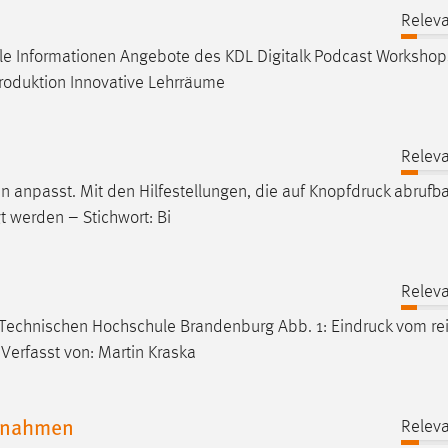
Releva
le Informationen Angebote des KDL Digitalk Podcast Workshop
roduktion Innovative Lehrräume
Releva
 anpasst. Mit den Hilfestellungen, die auf
Knopfdruck
abrufba
t werden – Stichwort: Bi
Releva
r Technischen Hochschule Brandenburg Abb. 1:
Eindruck
vom rei
Verfasst von: Martin Kraska
ufnahmen
Releva