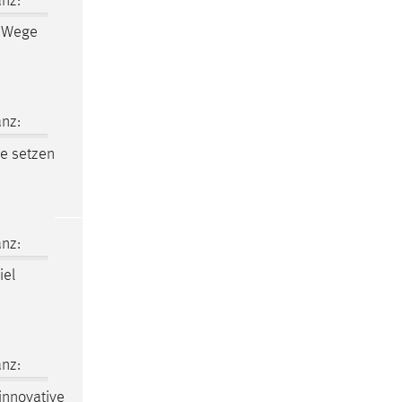
nz:
Wege
nz:
e setzen
nz:
iel
nz:
innovative