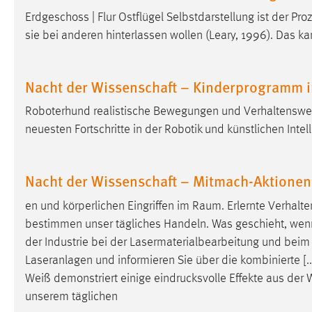
externen Medien Cookies gesetzt.
Erdgeschoss | Flur Ostflügel Selbstdarstellung ist der 
sie bei anderen hinterlassen wollen (Leary, 1996). Das ka
YouTube
Nacht der Wissenschaft – Kinderprogramm 
Vimeo
Roboterhund realistische Bewegungen und Verhaltenswei
neuesten Fortschritte in der Robotik und künstlichen Intell
Nacht der Wissenschaft – Mitmach-Aktionen
en und körperlichen Eingriffen im Raum. Erlernte Verhalt
bestimmen unser tägliches Handeln. Was geschieht, wenn w
der Industrie bei der Lasermaterialbearbeitung und bei
Laseranlagen und informieren Sie über die kombinierte [.
Weiß demonstriert einige
eindrucksvolle
Effekte aus der 
unserem täglichen