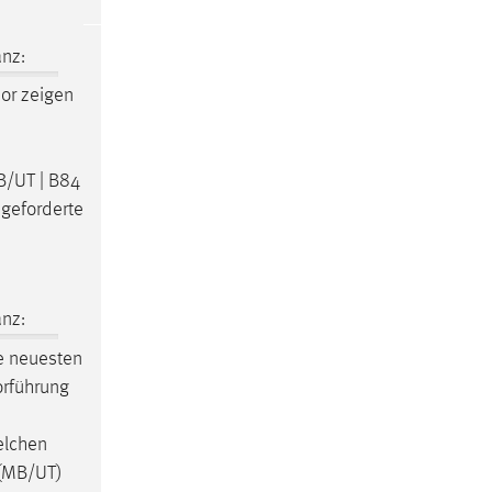
nz:
bor zeigen
B/UT | B84
 geforderte
nz:
e neuesten
Vorführung
elchen
 (MB/UT)