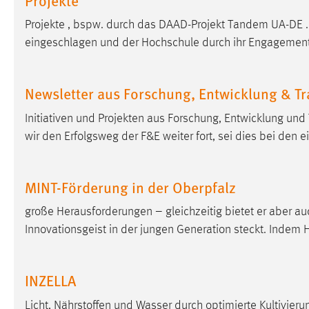
in diesem Cookie gespeichert, ob man
Projekte , bspw. durch das DAAD-Projekt Tandem UA-DE .
eingeloggt ist.
eingeschlagen und der Hochschule durch ihr Engagement 
Sprachpräferenz
Newsletter aus Forschung, Entwicklung & T
Name:
site-language-preference
Initiativen und Projekten aus Forschung, Entwicklung un
Zweck:
Das Cookie speichert die gewählte
Sprache der Website.
wir den Erfolgsweg der F&E weiter fort, sei dies bei den 
Cookie Laufzeit:
30 Tage
MINT-Förderung in der Oberpfalz
Chat
große Herausforderungen – gleichzeitig bietet er aber a
Name:
Innovationsgeist in der jungen Generation steckt. Inde
MibewSessionID, MIBEW_UserID,
mibew_locale, mibew-chat-frame-style-
5e9dbeb1811c0446
INZELLA
Zweck:
Wird benötigt um die Chatfunktion
nutzen zu können.
Licht, Nährstoffen und Wasser durch optimierte Kultivie