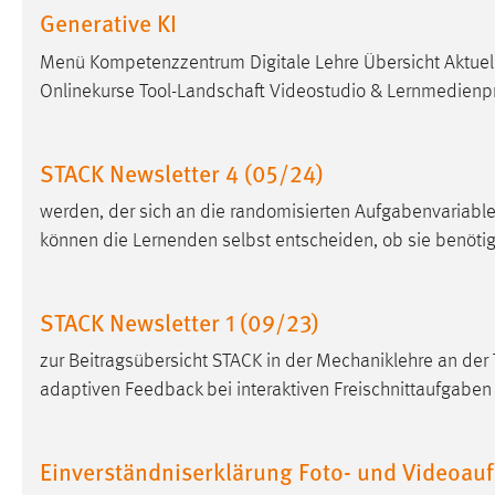
Generative KI
Matomo
Menü Kompetenzzentrum Digitale Lehre Übersicht Aktuel
Name:
Onlinekurse Tool-Landschaft Videostudio & Lernmedienp
_pk_ref, _pk_cvar, _pk_id, _pk_ses
Zweck:
Zugriffsstatistik
STACK Newsletter 4 (05/24)
Cookie Laufzeit:
Max. 13 Monate
werden, der sich an die randomisierten Aufgabenvariablen
können die Lernenden selbst entscheiden, ob sie benötig
MARKETING
Marketing Cookies werden von Drittanbietern
STACK Newsletter 1 (09/23)
verwendet, um personalisierte Werbung anzuzeigen.
Sie tun dies, indem sie Besucher über Websites
zur Beitragsübersicht STACK in der Mechaniklehre an de
hinweg verfolgen.
adaptiven Feedback bei interaktiven Freischnittaufgaben 
Google Ads
Einverständniserklärung Foto- und Videoa
Name:
_gcl_au