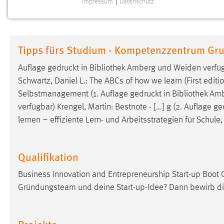
Impressum
|
Datenschutz
NOTWENDIGE COOKIES
Notwendige Cookies ermöglichen grundlegende
Funktionen und sind für die einwandfreie Funktion der
Tipps fürs Studium - Kompetenzzentrum Gr
Website erforderlich.
Auflage
gedruckt
in Bibliothek Amberg und Weiden verfüg
Einverständnis
Schwartz, Daniel L.: The ABCs of how we learn (First editi
Selbstmanagement (1. Auflage
gedruckt
in Bibliothek Am
Name:
cookie_consent
verfügbar) Krengel, Martin: Bestnote - [...] g (2. Auflage
ge
Zweck:
Dieser Cookie speichert die
lernen – effiziente Lern- und Arbeitsstrategien für Schule
ausgewählten Einverständnis-Optionen
des Benutzers
Cookie Laufzeit:
Qualifikation
1 Jahr
Business Innovation and Entrepreneurship Start-up Boot C
Performance
Gründungsteam und deine Start-up-Idee? Dann bewirb d
Name:
staticfilecache
Projekte
Zweck:
Für performante Seitenauslieferung wird