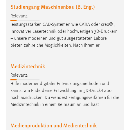
30 Tage
Studiengang Maschinenbau (B. Eng.)
Relevanz:
Chat
leistungsstarken CAD-Systemen wie CATIA oder creo® ,
Name:
innovativer Lasertechnik oder hochwertigen
3D-Druckern
MibewSessionID, MIBEW_UserID, mibew_locale, mibew-
– unsere modernen und gut ausgestatteten Labore
chat-frame-style-5e9dbeb1811c0446
bieten zahlreiche Möglichkeiten. Nach Ihrem er
Zweck:
Wird benötigt um die Chatfunktion nutzen zu können.
Medizintechnik
Cookie Laufzeit:
Relevanz:
MibewSessionID, mibew-chat-frame-style-
5e9dbeb1811c0446 = Sitzungslaufzeit, mibew_locale = 3
Hilfe moderner digitaler Entwicklungsmethoden und
Jahre, MIBEW_UserID = 1 Jahr
kannst am Ende deine Entwicklung im
3D-Druck-Labor
noch
ausdrucken
. Du wendest Fertigungsverfahren für die
Medizintechnik in einem Reinraum an und hast
Login
Name:
Medienproduktion und Medientechnik
fe_user, be_user, be_lastLoginProvider