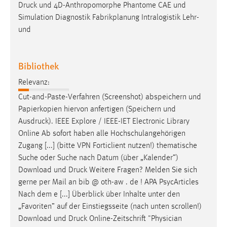
EXTERNE MEDIEN
Druck
und 4D-Anthropomorphe Phantome CAE und
Simulation Diagnostik Fabrikplanung Intralogistik Lehr-
Um Inhalte von Videoplattformen und Social Media
und
Plattformen anzeigen zu können, werden von diesen
externen Medien Cookies gesetzt.
Bibliothek
YouTube
Relevanz:
Cut-and-Paste-Verfahren (Screenshot) abspeichern und
Vimeo
Papierkopien hiervon anfertigen (Speichern und
Ausdruck
). IEEE Explore / IEEE-IET Electronic Library
Online Ab sofort haben alle Hochschulangehörigen
Zugang [...] (bitte VPN Forticlient nutzen!) thematische
Suche oder Suche nach Datum (über „Kalender”)
Download und
Druck
Weitere Fragen? Melden Sie sich
gerne per Mail an bib @ oth-aw . de ! APA PsycArticles
Nach dem e [...] Überblick über Inhalte unter den
„Favoriten” auf der Einstiegsseite (nach unten scrollen!)
Download und
Druck
Online-Zeitschrift "Physician