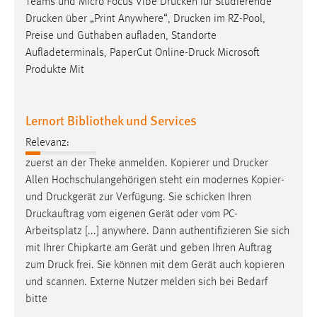
Teams und Micro Focus Vibe
Drucken
für Studierende
Drucken
über „Print Anywhere“,
Drucken
im RZ-Pool,
Preise und Guthaben aufladen, Standorte
Aufladeterminals, PaperCut
Online-Druck
Microsoft
Produkte Mit
Lernort Bibliothek und Services
Relevanz:
zuerst an der Theke anmelden. Kopierer und
Drucker
Allen Hochschulangehörigen steht ein modernes Kopier-
und
Druckgerät
zur Verfügung. Sie schicken Ihren
Druckauftrag
vom eigenen Gerät oder vom PC-
Arbeitsplatz [...] anywhere. Dann authentifizieren Sie sich
mit Ihrer Chipkarte am Gerät und geben Ihren Auftrag
zum
Druck
frei. Sie können mit dem Gerät auch kopieren
und scannen. Externe Nutzer melden sich bei Bedarf
bitte