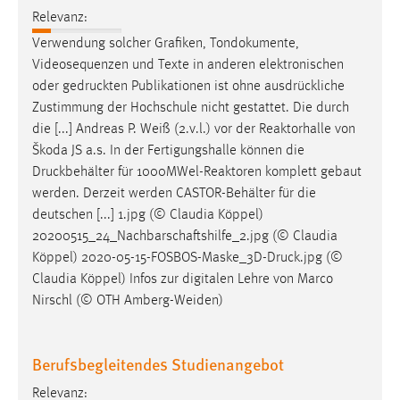
Relevanz:
Verwendung solcher Grafiken, Tondokumente,
Videosequenzen und Texte in anderen elektronischen
oder
gedruckten
Publikationen ist ohne ausdrückliche
Zustimmung der Hochschule nicht gestattet. Die durch
die [...] Andreas P. Weiß (2.v.l.) vor der Reaktorhalle von
Škoda JS a.s. In der Fertigungshalle können die
Druckbehälter
für 1000MWel-Reaktoren komplett gebaut
werden. Derzeit werden CASTOR-Behälter für die
deutschen [...] 1.jpg (© Claudia Köppel)
20200515_24_Nachbarschaftshilfe_2.jpg (© Claudia
Köppel)
2020-05-15-FOSBOS-Maske_3D-Druck.jpg
(©
Claudia Köppel) Infos zur digitalen Lehre von Marco
Nirschl (© OTH Amberg-Weiden)
Berufsbegleitendes Studienangebot
Relevanz: