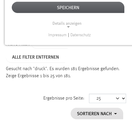
SPEICHERN
Alter
Details anzeigen
SUCHEN
Impressum
|
Datenschutz
NOTWENDIGE COOKIES
TYP: SEITEN
Aktive Filter:
Notwendige Cookies ermöglichen grundlegende
ALLE FILTER ENTFERNEN
Funktionen und sind für die einwandfreie Funktion der
Website erforderlich.
Gesucht nach "druck".
Es wurden 181 Ergebnisse gefunden.
Zeige Ergebnisse 1 bis 25 von 181.
Einverständnis
Name:
cookie_consent
Ergebnisse pro Seite:
Zweck:
SORTIEREN NACH
Dieser Cookie speichert die ausgewählten Einverständnis-
Optionen des Benutzers
Cookie Laufzeit: