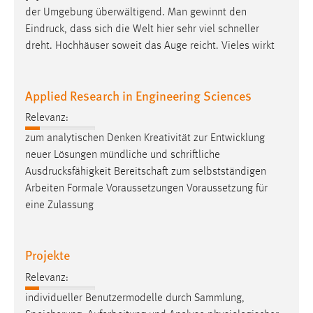
der Umgebung überwältigend. Man gewinnt den
Cookie Laufzeit:
Eindruck
, dass sich die Welt hier sehr viel schneller
Max. 13 Monate
dreht. Hochhäuser soweit das Auge reicht. Vieles wirkt
Applied Research in Engineering Sciences
MARKETING
Marketing Cookies werden von Drittanbietern
Relevanz:
verwendet, um personalisierte Werbung anzuzeigen.
zum analytischen Denken Kreativität zur Entwicklung
Sie tun dies, indem sie Besucher über Websites
neuer Lösungen mündliche und schriftliche
hinweg verfolgen.
Ausdrucksfähigkeit
Bereitschaft zum selbstständigen
Arbeiten Formale Voraussetzungen Voraussetzung für
Google Ads
eine Zulassung
Name:
_gcl_au
Projekte
Anbieter:
Relevanz:
Google Ireland Limited
individueller Benutzermodelle durch Sammlung,
Zweck: