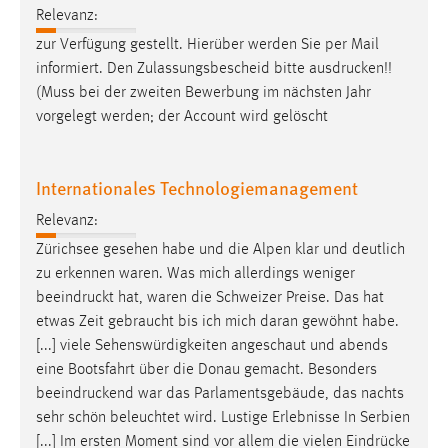
Zweck:
Relevanz:
Dieser Cookie ist notwendig um sich an der Website
zur Verfügung gestellt. Hierüber werden Sie per Mail
einloggen zu können.
informiert. Den Zulassungsbescheid bitte
ausdrucken
!!
(Muss bei der zweiten Bewerbung im nächsten Jahr
Cookie Laufzeit:
vorgelegt werden; der Account wird gelöscht
24 Stunden
Internationales Technologiemanagement
STATISTIK
Relevanz:
Statistik Cookies erfassen Informationen anonym.
Zürichsee gesehen habe und die Alpen klar und deutlich
Diese Informationen helfen uns zu verstehen, wie
zu erkennen waren. Was mich allerdings weniger
unsere Besucher unsere Website nutzen.
beeindruckt
hat, waren die Schweizer Preise. Das hat
etwas Zeit gebraucht bis ich mich daran gewöhnt habe.
Matomo
[...] viele Sehenswürdigkeiten angeschaut und abends
Name:
eine Bootsfahrt über die Donau gemacht. Besonders
_pk_ref, _pk_cvar, _pk_id, _pk_ses
beeindruckend
war das Parlamentsgebäude, das nachts
sehr schön beleuchtet wird. Lustige Erlebnisse In Serbien
Zweck:
[...] Im ersten Moment sind vor allem die vielen Eindrücke
Zugriffsstatistik