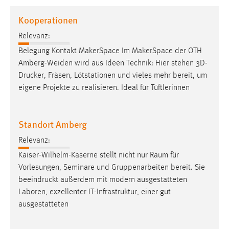
1 Jahr
Kooperationen
Relevanz:
Performance
Belegung Kontakt MakerSpace Im MakerSpace der OTH
Name:
Amberg-Weiden wird aus Ideen Technik: Hier stehen
3D-
staticfilecache
Drucker
, Fräsen, Lötstationen und vieles mehr bereit, um
eigene Projekte zu realisieren. Ideal für Tüftlerinnen
Zweck:
Für performante Seitenauslieferung wird in diesem Cookie
gespeichert, ob man eingeloggt ist.
Standort Amberg
Sprachpräferenz
Relevanz:
Kaiser-Wilhelm-Kaserne stellt nicht nur Raum für
Name:
Vorlesungen, Seminare und Gruppenarbeiten bereit. Sie
site-language-preference
beeindruckt
außerdem mit modern ausgestatteten
Zweck:
Laboren, exzellenter IT-Infrastruktur, einer gut
Das Cookie speichert die gewählte Sprache der Website.
ausgestatteten
Cookie Laufzeit: