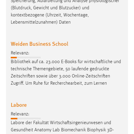
Speicherung, Aufarbeitung und Analyse physiologischer
Conversion-Tracking
(
Blutdruck
, Gewicht und Blutzucker) und
kontextbezogene (Uhrzeit, Wochentage,
Cookie Laufzeit:
Lebensmittelzunahmen) Daten
3 Monate
Facebook Pixel
Weiden Business School
Name:
Relevanz:
_fbp
Bibliothek auf ca. 23.000 E-Books für wirtschaftliche und
technische Themengebiete, 50 laufende
gedruckte
Anbieter:
Zeitschriften sowie über 3.000 Online-Zeitschriften
Facebook
Zugriff. Um Ruhe für Recherchearbeit, zum Lernen
Zweck:
Conversion-Tracking
Labore
Cookie Laufzeit:
3 Monate
Relevanz:
Labore der Fakultät Wirtschaftsingenieurwesen und
Gesundheit Anatomy Lab Biomechanik Biophysik
3D-