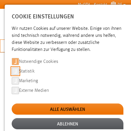
Zum Hauptinhalt springen
MyOTH
Kontakt
DE
COOKIE EINSTELLUNGEN
SUCHE
Wir nutzen Cookies auf unserer Website. Einige von ihnen
sind technisch notwendig, während andere uns helfen,
diese Website zu verbessern oder zusätzliche
JETZT BEWERBEN
Funktionalitäten zur Verfügung zu stellen.
Notwendige Cookies
SUCHE
Statistik
Marketing
FILTER
Externe Medien
Typ
ALLE AUSWÄHLEN
Erstellungsdatum
ABLEHNEN