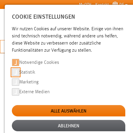
Zum Hauptinhalt springen
MyOTH
Kontakt
DE
COOKIE EINSTELLUNGEN
SUCHE
Wir nutzen Cookies auf unserer Website. Einige von ihnen
sind technisch notwendig, während andere uns helfen,
diese Website zu verbessern oder zusätzliche
JETZT BEWERBEN
Funktionalitäten zur Verfügung zu stellen.
Notwendige Cookies
SUCHE
Statistik
Marketing
FILTER
Externe Medien
Typ
ALLE AUSWÄHLEN
Erstellungsdatum
ABLEHNEN