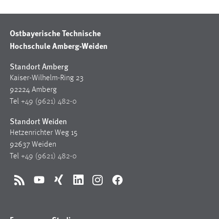
EXTERNE MEDIEN
Um Inhalte von Videoplattformen und Social Media
Plattformen anzeigen zu können, werden von diesen
Ostbayerische Technische
externen Medien Cookies gesetzt.
Hochschule Amberg-Weiden
Standort Amberg
YouTube
Kaiser-Wilhelm-Ring 23
92224 Amberg
Vimeo
Tel
+49 (9621) 482-0
Standort Weiden
Hetzenrichter Weg 15
92637 Weiden
Tel
+49 (9621) 482-0
RSS
YouTube
Xing
LinkedIn
Instagram
Facebook