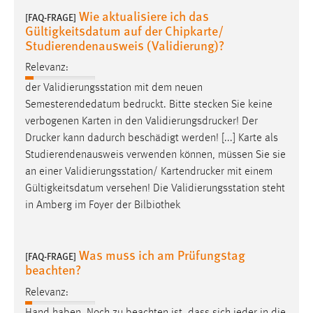
Zweck:
Wie aktualisiere ich das
[FAQ-FRAGE]
Dieser Cookie ist notwendig um sich an der Website
Gültigkeitsdatum auf der Chipkarte/
einloggen zu können.
Studierendenausweis (Validierung)?
Cookie Laufzeit:
Relevanz:
24 Stunden
der Validierungsstation mit dem neuen
Semesterendedatum
bedruckt
. Bitte stecken Sie keine
verbogenen Karten in den
Validierungsdrucker
! Der
STATISTIK
Drucker
kann dadurch beschädigt werden! [...] Karte als
Studierendenausweis verwenden können, müssen Sie sie
Statistik Cookies erfassen Informationen anonym.
an einer Validierungsstation/
Kartendrucker
mit einem
Diese Informationen helfen uns zu verstehen, wie
Gültigkeitsdatum versehen! Die Validierungsstation steht
unsere Besucher unsere Website nutzen.
in Amberg im Foyer der Bilbiothek
Matomo
Was muss ich am Prüfungstag
Name:
[FAQ-FRAGE]
beachten?
_pk_ref, _pk_cvar, _pk_id, _pk_ses
Relevanz:
Zweck:
Zugriffsstatistik
Hand haben. Noch zu beachten ist, dass sich jeder in die