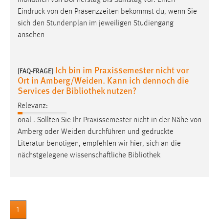
Conversion-Tracking
Eindruck
von den Präsenzzeiten bekommst du, wenn Sie
sich den Stundenplan im jeweiligen Studiengang
Cookie Laufzeit:
ansehen
3 Monate
Facebook Pixel
Ich bin im Praxissemester nicht vor
[FAQ-FRAGE]
Ort in Amberg/Weiden. Kann ich dennoch die
Name:
Services der Bibliothek nutzen?
_fbp
Relevanz:
Anbieter:
onal . Sollten Sie Ihr Praxissemester nicht in der Nähe von
Facebook
Amberg oder Weiden durchführen und
gedruckte
Literatur benötigen, empfehlen wir hier, sich an die
Zweck:
Conversion-Tracking
nächstgelegene wissenschaftliche Bibliothek
Cookie Laufzeit:
3 Monate
1