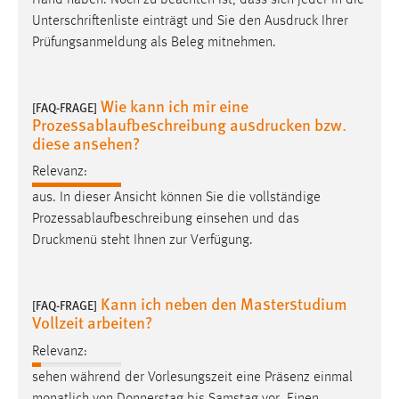
Unterschriftenliste einträgt und Sie den
Ausdruck
Ihrer
Cookie Laufzeit:
Prüfungsanmeldung als Beleg mitnehmen.
Max. 13 Monate
Wie kann ich mir eine
[FAQ-FRAGE]
Prozessablaufbeschreibung ausdrucken bzw.
MARKETING
diese ansehen?
Marketing Cookies werden von Drittanbietern
verwendet, um personalisierte Werbung anzuzeigen.
Relevanz:
Sie tun dies, indem sie Besucher über Websites
aus. In dieser Ansicht können Sie die vollständige
hinweg verfolgen.
Prozessablaufbeschreibung einsehen und das
Druckmenü
steht Ihnen zur Verfügung.
Google Ads
Name:
Kann ich neben den Masterstudium
[FAQ-FRAGE]
_gcl_au
Vollzeit arbeiten?
Anbieter:
Relevanz:
Google Ireland Limited
sehen während der Vorlesungszeit eine Präsenz einmal
Zweck:
monatlich von Donnerstag bis Samstag vor. Einen