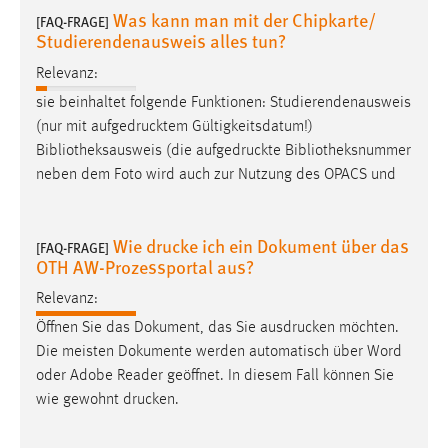
30 Tage
Was kann man mit der Chipkarte/
[FAQ-FRAGE]
Studierendenausweis alles tun?
Chat
Relevanz:
sie beinhaltet folgende Funktionen: Studierendenausweis
Name:
(nur mit
aufgedrucktem
Gültigkeitsdatum!)
MibewSessionID, MIBEW_UserID, mibew_locale, mibew-
chat-frame-style-5e9dbeb1811c0446
Bibliotheksausweis (die
aufgedruckte
Bibliotheksnummer
neben dem Foto wird auch zur Nutzung des OPACS und
Zweck:
Wird benötigt um die Chatfunktion nutzen zu können.
Wie drucke ich ein Dokument über das
Cookie Laufzeit:
[FAQ-FRAGE]
OTH AW-Prozessportal aus?
MibewSessionID, mibew-chat-frame-style-
5e9dbeb1811c0446 = Sitzungslaufzeit, mibew_locale = 3
Relevanz:
Jahre, MIBEW_UserID = 1 Jahr
Öffnen Sie das Dokument, das Sie
ausdrucken
möchten.
Die meisten Dokumente werden automatisch über Word
Login
oder Adobe Reader geöffnet. In diesem Fall können Sie
wie gewohnt
drucken
.
Name:
fe_user, be_user, be_lastLoginProvider