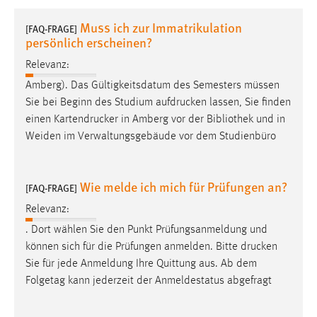
1 Jahr
Muss ich zur Immatrikulation
[FAQ-FRAGE]
persönlich erscheinen?
Performance
Relevanz:
Name:
Amberg). Das Gültigkeitsdatum des Semesters müssen
staticfilecache
Sie bei Beginn des Studium
aufdrucken
lassen, Sie finden
einen
Kartendrucker
in Amberg vor der Bibliothek und in
Zweck:
Weiden im Verwaltungsgebäude vor dem Studienbüro
Für performante Seitenauslieferung wird in diesem Cookie
gespeichert, ob man eingeloggt ist.
Wie melde ich mich für Prüfungen an?
[FAQ-FRAGE]
Sprachpräferenz
Relevanz:
Name:
. Dort wählen Sie den Punkt Prüfungsanmeldung und
site-language-preference
können sich für die Prüfungen anmelden. Bitte
drucken
Zweck:
Sie für jede Anmeldung Ihre Quittung aus. Ab dem
Das Cookie speichert die gewählte Sprache der Website.
Folgetag kann jederzeit der Anmeldestatus abgefragt
Cookie Laufzeit: