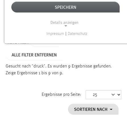
SPEICHERN
Alter
Details anzeigen
SUCHEN
Impressum
|
Datenschutz
NOTWENDIGE COOKIES
TYP: FAQ
Aktive Filter:
Notwendige Cookies ermöglichen grundlegende
ALLE FILTER ENTFERNEN
Funktionen und sind für die einwandfreie Funktion der
Website erforderlich.
Gesucht nach "druck".
Es wurden 9 Ergebnisse gefunden.
Zeige Ergebnisse 1 bis 9 von 9.
Einverständnis
Name:
cookie_consent
Ergebnisse pro Seite:
Zweck:
SORTIEREN NACH
Dieser Cookie speichert die ausgewählten Einverständnis-
Optionen des Benutzers
Cookie Laufzeit: