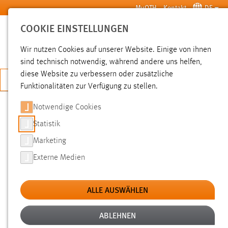
Zum Hauptinhalt springen
MyOTH
Kontakt
DE
COOKIE EINSTELLUNGEN
SUCHE
Wir nutzen Cookies auf unserer Website. Einige von ihnen
sind technisch notwendig, während andere uns helfen,
diese Website zu verbessern oder zusätzliche
JETZT BEWERBEN
Funktionalitäten zur Verfügung zu stellen.
Notwendige Cookies
SUCHE
Statistik
Marketing
FILTER
Externe Medien
Typ
ALLE AUSWÄHLEN
Erstellungsdatum
ABLEHNEN