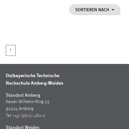
1 Jahr
SORTIEREN NACH
Performance
Name:
staticfilecache
Zweck:
1
Für performante Seitenauslieferung wird in diesem Cookie
gespeichert, ob man eingeloggt ist.
Ostbayerische Technische
Sprachpräferenz
Hochschule Amberg-Weiden
Name:
Standort Amberg
site-language-preference
Kaiser-Wilhelm-Ring 23
Zweck:
92224 Amberg
Das Cookie speichert die gewählte Sprache der Website.
Tel
+49 (9621) 482-0
Cookie Laufzeit:
Standort Weiden