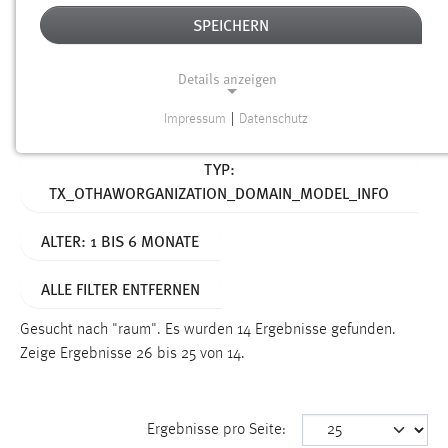
SPEICHERN
Alter
Details anzeigen
SUCHEN
Impressum
|
Datenschutz
NOTWENDIGE COOKIES
Aktive Filter:
TYP:
Notwendige Cookies ermöglichen grundlegende
TX_OTHAWORGANIZATION_DOMAIN_MODEL_INFO
Funktionen und sind für die einwandfreie Funktion der
Website erforderlich.
ALTER: 1 BIS 6 MONATE
Einverständnis
ALLE FILTER ENTFERNEN
Name:
cookie_consent
Gesucht nach "raum".
Es wurden 14 Ergebnisse gefunden.
Zeige Ergebnisse 26 bis 25 von 14.
Zweck:
Dieser Cookie speichert die ausgewählten Einverständnis-
Optionen des Benutzers
Ergebnisse pro Seite:
Cookie Laufzeit: