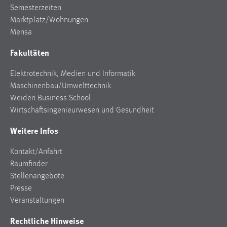
Semesterzeiten
Zweck:
Dieser Cookie ist notwendig um sich an der Website
Marktplatz/Wohnungen
einloggen zu können.
Mensa
Cookie Laufzeit:
Fakultäten
24 Stunden
Elektrotechnik, Medien und Informatik
Maschinenbau/Umwelttechnik
Weiden Business School
STATISTIK
Wirtschaftsingenieurwesen und Gesundheit
Statistik Cookies erfassen Informationen anonym.
Weitere Infos
Diese Informationen helfen uns zu verstehen, wie
unsere Besucher unsere Website nutzen.
Kontakt/Anfahrt
Matomo
Raumfinder
Stellenangebote
Name:
Presse
_pk_ref, _pk_cvar, _pk_id, _pk_ses
Veranstaltungen
Zweck:
Rechtliche Hinweise
Zugriffsstatistik