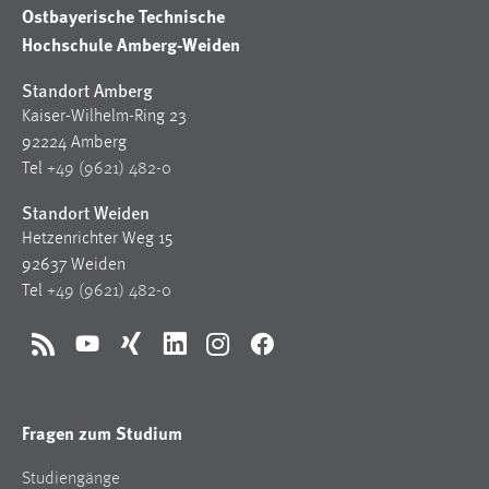
30 Tage
Ostbayerische Technische
Hochschule Amberg-Weiden
Chat
Standort Amberg
Name:
Kaiser-Wilhelm-Ring 23
MibewSessionID, MIBEW_UserID, mibew_locale, mibew-
92224 Amberg
chat-frame-style-5e9dbeb1811c0446
Tel
+49 (9621) 482-0
Zweck:
Standort Weiden
Wird benötigt um die Chatfunktion nutzen zu können.
Hetzenrichter Weg 15
92637 Weiden
Cookie Laufzeit:
MibewSessionID, mibew-chat-frame-style-
Tel
+49 (9621) 482-0
5e9dbeb1811c0446 = Sitzungslaufzeit, mibew_locale = 3
Jahre, MIBEW_UserID = 1 Jahr
RSS
YouTube
Xing
LinkedIn
Instagram
Facebook
Login
Fragen zum Studium
Name:
fe_user, be_user, be_lastLoginProvider
Studiengänge