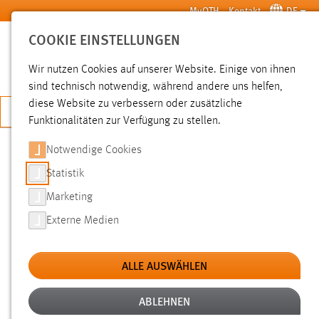
Zum Hauptinhalt springen
MyOTH
Kontakt
DE
COOKIE EINSTELLUNGEN
SUCHE
Wir nutzen Cookies auf unserer Website. Einige von ihnen
sind technisch notwendig, während andere uns helfen,
diese Website zu verbessern oder zusätzliche
JETZT BEWERBEN
Funktionalitäten zur Verfügung zu stellen.
Notwendige Cookies
SUCHE
Statistik
Marketing
FILTER
Externe Medien
Typ
ALLE AUSWÄHLEN
Erstellungsdatum
ABLEHNEN