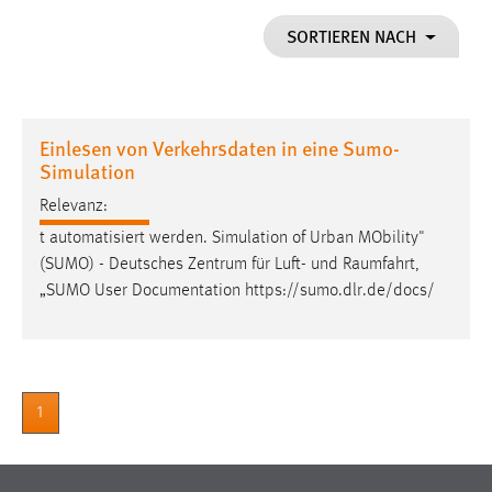
1 Jahr
SORTIEREN NACH
Performance
Name:
Einlesen von Verkehrsdaten in eine Sumo-
staticfilecache
Simulation
Zweck:
Relevanz:
Für performante Seitenauslieferung wird in diesem Cookie
t automatisiert werden. Simulation of Urban MObility"
gespeichert, ob man eingeloggt ist.
(SUMO) - Deutsches Zentrum für Luft- und
Raumfahrt
,
„SUMO User Documentation https://sumo.dlr.de/docs/
Sprachpräferenz
Name:
site-language-preference
Zweck:
1
Das Cookie speichert die gewählte Sprache der Website.
Cookie Laufzeit: