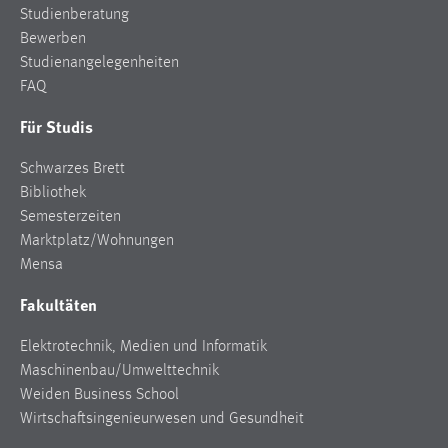
Studienberatung
Zweck:
Bewerben
Dieser Cookie ist notwendig um sich an der Website
einloggen zu können.
Studienangelegenheiten
FAQ
Cookie Laufzeit:
24 Stunden
Für Studis
Schwarzes Brett
Bibliothek
STATISTIK
Semesterzeiten
Statistik Cookies erfassen Informationen anonym.
Marktplatz/Wohnungen
Diese Informationen helfen uns zu verstehen, wie
Mensa
unsere Besucher unsere Website nutzen.
Fakultäten
Matomo
Elektrotechnik, Medien und Informatik
Name:
Maschinenbau/Umwelttechnik
_pk_ref, _pk_cvar, _pk_id, _pk_ses
Weiden Business School
Wirtschaftsingenieurwesen und Gesundheit
Zweck:
Zugriffsstatistik