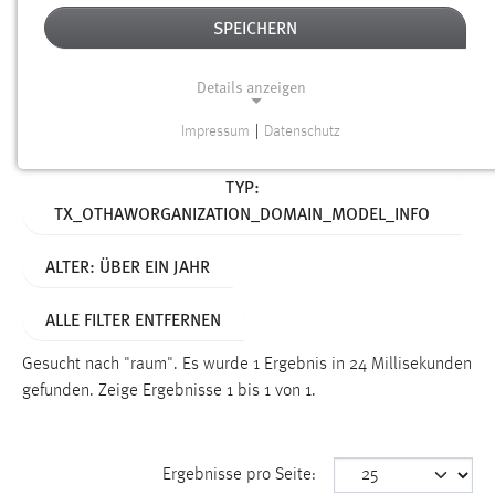
SPEICHERN
Alter
Details anzeigen
SUCHEN
Impressum
|
Datenschutz
NOTWENDIGE COOKIES
Aktive Filter:
TYP:
Notwendige Cookies ermöglichen grundlegende
TX_OTHAWORGANIZATION_DOMAIN_MODEL_INFO
Funktionen und sind für die einwandfreie Funktion der
Website erforderlich.
ALTER: ÜBER EIN JAHR
Einverständnis
ALLE FILTER ENTFERNEN
Name:
cookie_consent
Gesucht nach "raum".
Es wurde 1 Ergebnis in 24 Millisekunden
gefunden.
Zeige Ergebnisse 1 bis 1 von 1.
Zweck:
Dieser Cookie speichert die ausgewählten Einverständnis-
Optionen des Benutzers
Ergebnisse pro Seite:
Cookie Laufzeit: