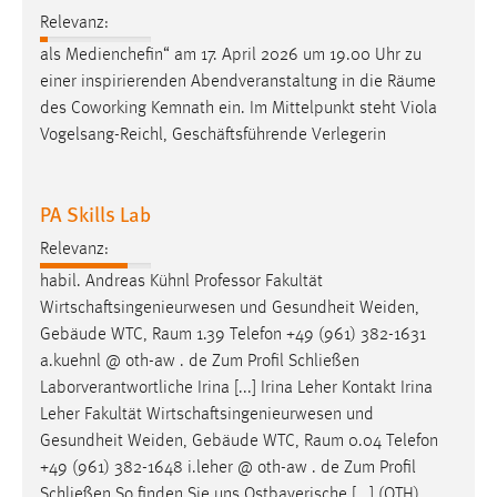
EXTERNE MEDIEN
Relevanz:
Um Inhalte von Videoplattformen und Social Media
als Medienchefin“ am 17. April 2026 um 19.00 Uhr zu
Plattformen anzeigen zu können, werden von diesen
einer inspirierenden Abendveranstaltung in die
Räume
externen Medien Cookies gesetzt.
des Coworking Kemnath ein. Im Mittelpunkt steht Viola
Vogelsang-Reichl, Geschäftsführende Verlegerin
YouTube
PA Skills Lab
Vimeo
Relevanz:
habil. Andreas Kühnl Professor Fakultät
Wirtschaftsingenieurwesen und Gesundheit Weiden,
Gebäude WTC,
Raum
1.39 Telefon +49 (961) 382-1631
a.kuehnl @ oth-aw . de Zum Profil Schließen
Laborverantwortliche Irina [...] Irina Leher Kontakt Irina
Leher Fakultät Wirtschaftsingenieurwesen und
Gesundheit Weiden, Gebäude WTC,
Raum
0.04 Telefon
+49 (961) 382-1648 i.leher @ oth-aw . de Zum Profil
Schließen So finden Sie uns Ostbayerische [...] (OTH)