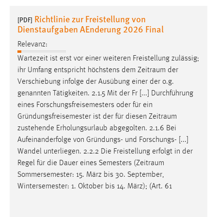
1 Jahr
Richtlinie zur Freistellung von
[PDF]
Dienstaufgaben AEnderung 2026 Final
Performance
Relevanz:
Name:
Wartezeit ist erst vor einer weiteren Freistellung zulässig;
staticfilecache
ihr Umfang entspricht höchstens dem
Zeitraum
der
Verschiebung infolge der Ausübung einer der o.g.
Zweck:
genannten Tätigkeiten. 2.1.5 Mit der Fr [...] Durchführung
Für performante Seitenauslieferung wird in diesem Cookie
eines Forschungsfreisemesters oder für ein
gespeichert, ob man eingeloggt ist.
Gründungsfreisemester ist der für diesen
Zeitraum
zustehende Erholungsurlaub abgegolten. 2.1.6 Bei
Sprachpräferenz
Aufeinanderfolge von Gründungs- und Forschungs- [...]
Wandel unterliegen. 2.2.2 Die Freistellung erfolgt in der
Name:
Regel für die Dauer eines Semesters (
Zeitraum
site-language-preference
Sommersemester: 15. März bis 30. September,
Zweck:
Wintersemester: 1. Oktober bis 14. März); (Art. 61
Das Cookie speichert die gewählte Sprache der Website.
Cookie Laufzeit: