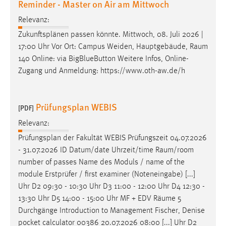
Reminder - Master on Air am Mittwoch
30 Tage
Relevanz:
Chat
Zukunftsplänen passen könnte. Mittwoch, 08. Juli 2026 |
17:00 Uhr Vor Ort: Campus Weiden, Hauptgebäude,
Raum
Name:
140 Online: via BigBlueButton Weitere Infos, Online-
MibewSessionID, MIBEW_UserID, mibew_locale, mibew-
Zugang und Anmeldung: https://www.oth-aw.de/h
chat-frame-style-5e9dbeb1811c0446
Zweck:
Wird benötigt um die Chatfunktion nutzen zu können.
Prüfungsplan WEBIS
[PDF]
Cookie Laufzeit:
Relevanz:
MibewSessionID, mibew-chat-frame-style-
Prüfungsplan der Fakultät WEBIS Prüfungszeit 04.07.2026
5e9dbeb1811c0446 = Sitzungslaufzeit, mibew_locale = 3
- 31.07.2026 ID Datum/date Uhrzeit/time
Raum/room
Jahre, MIBEW_UserID = 1 Jahr
number of passes Name des Moduls / name of the
module Erstprüfer / first examiner (Noteneingabe) [...]
Login
Uhr D2 09:30 - 10:30 Uhr D3 11:00 - 12:00 Uhr D4 12:30 -
13:30 Uhr D5 14:00 - 15:00 Uhr MF + EDV
Räume
5
Name:
Durchgänge Introduction to Management Fischer, Denise
fe_user, be_user, be_lastLoginProvider
pocket calculator 00386 20.07.2026 08:00 [...] Uhr D2