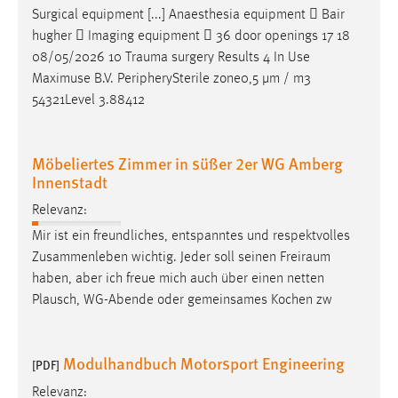
Surgical equipment [...] Anaesthesia equipment  Bair
hugher  Imaging equipment  36 door openings 17 18
08/05/2026 10
Trauma
surgery Results 4 In Use
Maximuse B.V. PeripherySterile zone0,5 µm / m3
54321Level 3.88412
Möbeliertes Zimmer in süßer 2er WG Amberg
Innenstadt
Relevanz:
Mir ist ein freundliches, entspanntes und respektvolles
Zusammenleben wichtig. Jeder soll seinen
Freiraum
haben, aber ich freue mich auch über einen netten
Plausch, WG-Abende oder gemeinsames Kochen zw
Modulhandbuch Motorsport Engineering
[PDF]
Relevanz: