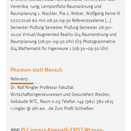
Vereinba- rung; Lernportfolio
Raumordnung
und
Cookie Laufzeit:
Raumplanung
1. Wackler, Pia 2. Weber, Wolfgang Keine Kl
Max. 13 Monate
07.07.2026 60 min 08:30 09:30 Referenzsysteme [...]
Semester Prüfung Semester Prüfung Semester 08:30–
10:00 Virtual/Augmented Reality GI4
Raumordnung
und
MARKETING
Raumplanung
(08:30–09:30 Uhr) GI3 Photogrammetrie
GI4 Mathematik für Ingenieure 1 (08:30–09:30 Uhr)
Marketing Cookies werden von Drittanbietern
verwendet, um personalisierte Werbung anzuzeigen.
Sie tun dies, indem sie Besucher über Websites
Phantom statt Mensch
hinweg verfolgen.
Relevanz:
Google Ads
Dr. Ralf Ringler Professor Fakultät
Wirtschaftsingenieurwesen und Gesundheit Weiden,
Name:
Gebäude WTC,
Raum
0.03 Telefon +49 (961) 382-1615
_gcl_au
r.ringler @ oth-aw . de Zum Profil Schließen
Anbieter:
Google Ireland Limited
PI-Campus-Kemnath-EXIST-Woman-
[PDF]
Zweck: