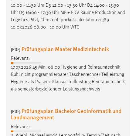
Zweck:
10:00 - 11:30 Uhr D3 12:00 - 13:30 Uhr D4 14:00 - 15:30
Dieser Cookie ist notwendig um sich an der Website
Uhr D5 16:00 - 17:30 Uhr MF + EDV
Räume
Production and
einloggen zu können.
Logistics Pitzl, Christoph pocket calculator 00389
10.07.2026 08:00 - 10:00 Uhr WTC
Cookie Laufzeit:
24 Stunden
Prüfungsplan Master Medizintechnik
[PDF]
Relevanz:
STATISTIK
17.07.2026 45 Min. 08:00 Hygiene und
Reinraumtechnik
Statistik Cookies erfassen Informationen anonym.
Buhl nicht programmierbarer Taschenrechner Teilleistung
Diese Informationen helfen uns zu verstehen, wie
Hygiene als Präsenz-Klausur Teilleistung
Reinraumtechnik
unsere Besucher unsere Website nutzen.
als semesterbegleitender Leistungsnachweis
Matomo
Prüfungsplan Bachelor Geoinformatik und
Name:
[PDF]
Landmanagement
_pk_ref, _pk_cvar, _pk_id, _pk_ses
Relevanz:
Zweck:
Zugriffsstatistik
2. Wiehl, Michael ModA Lernportfolio; Termin/Zeit nach