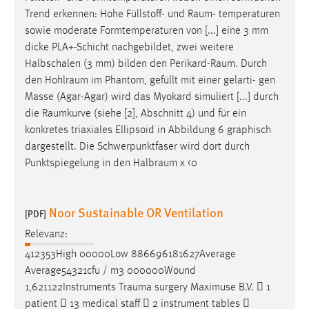
Trend erkennen: Hohe Füllstoff- und
Raum
- temperaturen
sowie moderate Formtemperaturen von [...] eine 3 mm
dicke PLA+-Schicht nachgebildet, zwei weitere
Halbschalen (3 mm) bilden den
Perikard-Raum
. Durch
den
Hohlraum
im Phantom, gefüllt mit einer gelarti- gen
Masse (Agar-Agar) wird das Myokard simuliert [...] durch
die
Raumkurve
(siehe [2], Abschnitt 4) und für ein
konkretes triaxiales Ellipsoid in Abbildung 6 graphisch
dargestellt. Die Schwerpunktfaser wird dort durch
Punktspiegelung in den
Halbraum
χ <0
Noor Sustainable OR Ventilation
[PDF]
Relevanz:
412353High 00000Low 886696181627Average
Average54321cfu / m3 000000Wound
1,621122Instruments
Trauma
surgery Maximuse B.V.  1
patient  13 medical staff  2 instrument tables 