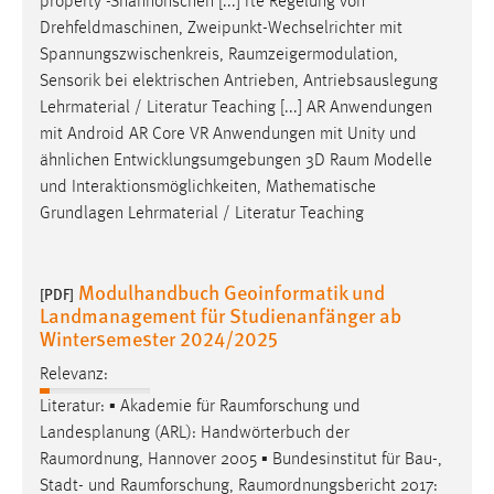
property -Shannonschen [...] rte Regelung von
Drehfeldmaschinen, Zweipunkt-Wechselrichter mit
Spannungszwischenkreis,
Raumzeigermodulation
,
Sensorik bei elektrischen Antrieben, Antriebsauslegung
Lehrmaterial / Literatur Teaching [...] AR Anwendungen
mit Android AR Core VR Anwendungen mit Unity und
ähnlichen Entwicklungsumgebungen 3D
Raum
Modelle
und Interaktionsmöglichkeiten, Mathematische
Grundlagen Lehrmaterial / Literatur Teaching
Modulhandbuch Geoinformatik und
[PDF]
Landmanagement für Studienanfänger ab
Wintersemester 2024/2025
Relevanz:
Literatur: ▪ Akademie für
Raumforschung
und
Landesplanung (ARL): Handwörterbuch der
Raumordnung
, Hannover 2005 ▪ Bundesinstitut für Bau-,
Stadt- und
Raumforschung
,
Raumordnungsbericht
2017: