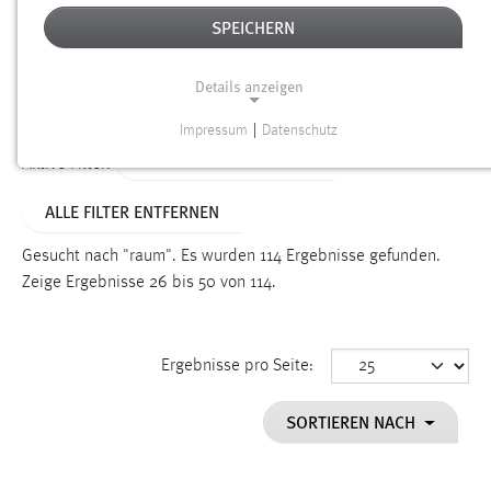
SPEICHERN
Alter
Details anzeigen
SUCHEN
Impressum
|
Datenschutz
NOTWENDIGE COOKIES
ALTER: 1 BIS 6 MONATE
Aktive Filter:
Notwendige Cookies ermöglichen grundlegende
ALLE FILTER ENTFERNEN
Funktionen und sind für die einwandfreie Funktion der
Website erforderlich.
Gesucht nach "raum".
Es wurden 114 Ergebnisse gefunden.
Zeige Ergebnisse 26 bis 50 von 114.
Einverständnis
Name:
cookie_consent
Ergebnisse pro Seite:
Zweck:
SORTIEREN NACH
Dieser Cookie speichert die ausgewählten Einverständnis-
Optionen des Benutzers
Cookie Laufzeit: