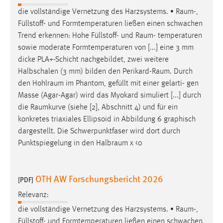
die vollständige Vernetzung des Harzsystems. •
Raum
-,
Füllstoff- und Formtemperaturen ließen einen schwachen
Trend erkennen: Hohe Füllstoff- und
Raum
- temperaturen
sowie moderate Formtemperaturen von [...] eine 3 mm
dicke PLA+-Schicht nachgebildet, zwei weitere
Halbschalen (3 mm) bilden den
Perikard-Raum
. Durch
den
Hohlraum
im Phantom, gefüllt mit einer gelarti- gen
Masse (Agar-Agar) wird das Myokard simuliert [...] durch
die
Raumkurve
(siehe [2], Abschnitt 4) und für ein
konkretes triaxiales Ellipsoid in Abbildung 6 graphisch
dargestellt. Die Schwerpunktfaser wird dort durch
Punktspiegelung in den
Halbraum
χ <0
OTH AW Forschungsbericht 2026
[PDF]
Relevanz:
die vollständige Vernetzung des Harzsystems. •
Raum
-,
Füllstoff- und Formtemperaturen ließen einen schwachen