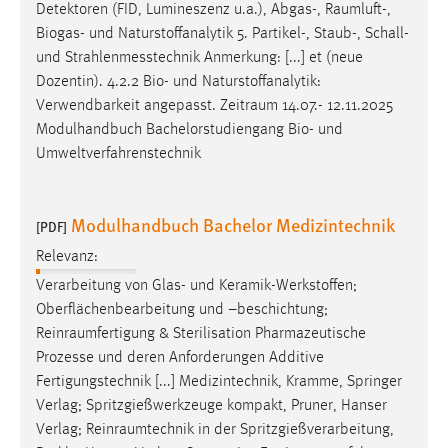
Detektoren (FID, Lumineszenz u.a.), Abgas-,
Raumluft
-,
Biogas- und Naturstoffanalytik 5. Partikel-, Staub-, Schall-
und Strahlenmesstechnik Anmerkung: [...] et (neue
Dozentin). 4.2.2 Bio- und Naturstoffanalytik:
Verwendbarkeit angepasst.
Zeitraum
14.07.- 12.11.2025
Modulhandbuch Bachelorstudiengang Bio- und
Umweltverfahrenstechnik
Modulhandbuch Bachelor Medizintechnik
[PDF]
Relevanz:
Verarbeitung von Glas- und Keramik-Werkstoffen;
Oberflächenbearbeitung und –beschichtung;
Reinraumfertigung
& Sterilisation Pharmazeutische
Prozesse und deren Anforderungen Additive
Fertigungstechnik [...] Medizintechnik, Kramme, Springer
Verlag; Spritzgießwerkzeuge kompakt, Pruner, Hanser
Verlag;
Reinraumtechnik
in der Spritzgießverarbeitung,