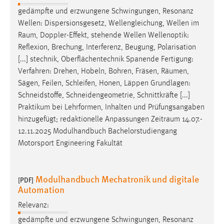
gedämpfte und erzwungene Schwingungen, Resonanz
Wellen: Dispersionsgesetz, Wellengleichung, Wellen im
Raum
, Doppler-Effekt, stehende Wellen Wellenoptik:
Reflexion, Brechung, Interferenz, Beugung, Polarisation
[...] stechnik, Oberflächentechnik Spanende Fertigung:
Verfahren: Drehen, Hobeln, Bohren, Fräsen,
Räumen
,
Sägen, Feilen, Schleifen, Honen, Läppen Grundlagen:
Schneidstoffe, Schneidengeometrie, Schnittkräfte [...]
Praktikum bei Lehrformen, Inhalten und Prüfungsangaben
hinzugefügt; redaktionelle Anpassungen
Zeitraum
14.07.-
12.11.2025 Modulhandbuch Bachelorstudiengang
Motorsport Engineering Fakultät
Modulhandbuch Mechatronik und digitale
[PDF]
Automation
Relevanz:
gedämpfte und erzwungene Schwingungen, Resonanz