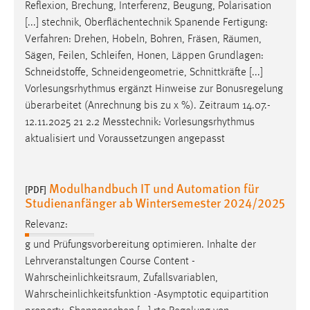
Reflexion, Brechung, Interferenz, Beugung, Polarisation
[...] stechnik, Oberflächentechnik Spanende Fertigung:
Verfahren: Drehen, Hobeln, Bohren, Fräsen,
Räumen
,
Sägen, Feilen, Schleifen, Honen, Läppen Grundlagen:
Schneidstoffe, Schneidengeometrie, Schnittkräfte [...]
Vorlesungsrhythmus ergänzt Hinweise zur Bonusregelung
überarbeitet (Anrechnung bis zu x %).
Zeitraum
14.07.-
12.11.2025 21 2.2 Messtechnik: Vorlesungsrhythmus
aktualisiert und Voraussetzungen angepasst
Modulhandbuch IT und Automation für
[PDF]
Studienanfänger ab Wintersemester 2024/2025
Relevanz:
g und Prüfungsvorbereitung optimieren. Inhalte der
Lehrveranstaltungen Course Content -
Wahrscheinlichkeitsraum
, Zufallsvariablen,
Wahrscheinlichkeitsfunktion -Asymptotic equipartition