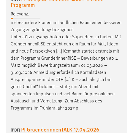
Programm
Conversion-Tracking
Relevanz:
Cookie Laufzeit:
insbesondere Frauen im ländlichen
Raum
einen besseren
3 Monate
Zugang zu gründungsbezogenen
Unterstützungsangeboten oder Stipendien zu bieten. Mit
Facebook Pixel
GründerinnenRISE entsteht nun ein
Raum
für Mut, Ideen
und neue Perspektiven [...] Kemnath startet erstmals mit
Name:
dem Programm GründerinnenRISE – Bewerbungen ab 1.
_fbp
März möglich
Bewerbungszeitraum
: 01.03.2026 –
Anbieter:
31.03.2026 Anmeldung erforderlich Kontaktdaten
Facebook
Ansprechpartnerin der OTH [...] K – auch als „Ich bin
gerne Chefin!“ bekannt – statt; ein Abend mit
Zweck:
spannenden Impulsen und viel
Raum
für persönlichen
Conversion-Tracking
Austausch und Vernetzung. Zum Abschluss des
Cookie Laufzeit:
Programms im Frühjahr Jahr 2027 p
3 Monate
PI GruenderinnenTALK 17.04.2026
[PDF]