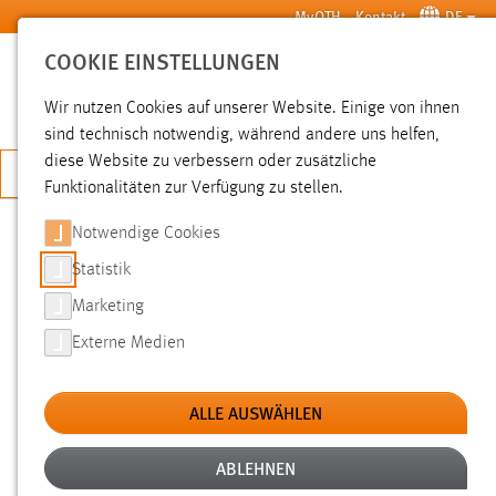
Zum Hauptinhalt springen
MyOTH
Kontakt
DE
COOKIE EINSTELLUNGEN
SUCHE
Wir nutzen Cookies auf unserer Website. Einige von ihnen
sind technisch notwendig, während andere uns helfen,
diese Website zu verbessern oder zusätzliche
JETZT BEWERBEN
Funktionalitäten zur Verfügung zu stellen.
Notwendige Cookies
SUCHE
Statistik
Marketing
FILTER
Externe Medien
Typ
ALLE AUSWÄHLEN
Erstellungsdatum
ABLEHNEN