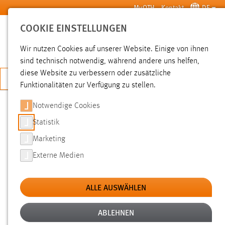
Zum Hauptinhalt springen
MyOTH
Kontakt
DE
COOKIE EINSTELLUNGEN
SUCHE
Wir nutzen Cookies auf unserer Website. Einige von ihnen
sind technisch notwendig, während andere uns helfen,
diese Website zu verbessern oder zusätzliche
JETZT BEWERBEN
Funktionalitäten zur Verfügung zu stellen.
Notwendige Cookies
SUCHE
Statistik
Marketing
FILTER
Externe Medien
Typ
ALLE AUSWÄHLEN
Erstellungsdatum
ABLEHNEN