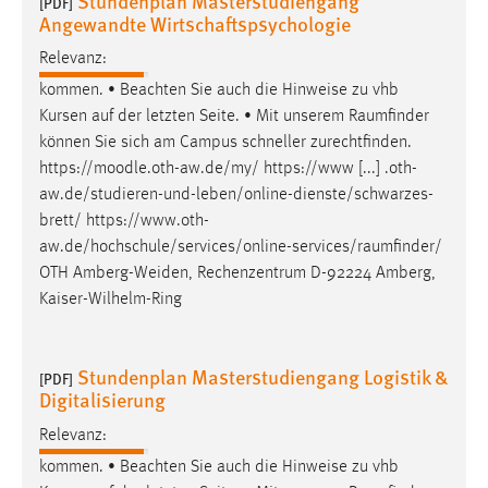
Stundenplan Masterstudiengang
[PDF]
Angewandte Wirtschaftspsychologie
Cookie Laufzeit:
Relevanz:
Max. 13 Monate
kommen. • Beachten Sie auch die Hinweise zu vhb
Kursen auf der letzten Seite. • Mit unserem
Raumfinder
können Sie sich am Campus schneller zurechtfinden.
MARKETING
https://moodle.oth-aw.de/my/ https://www [...] .oth-
Marketing Cookies werden von Drittanbietern
aw.de/studieren-und-leben/online-dienste/schwarzes-
verwendet, um personalisierte Werbung anzuzeigen.
brett/
https://www.oth-
Sie tun dies, indem sie Besucher über Websites
aw.de/hochschule/services/online-services/raumfinder
/
hinweg verfolgen.
OTH Amberg-Weiden, Rechenzentrum D-92224 Amberg,
Kaiser-Wilhelm-Ring
Google Ads
Name:
Stundenplan Masterstudiengang Logistik &
[PDF]
_gcl_au
Digitalisierung
Anbieter:
Relevanz:
Google Ireland Limited
kommen. • Beachten Sie auch die Hinweise zu vhb
Zweck: