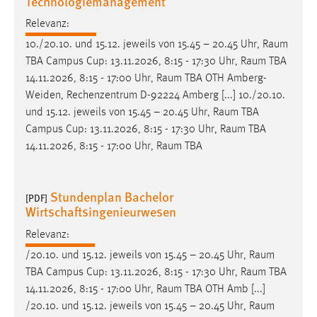
Technologiemanagement
30 Tage
Relevanz:
Chat
10./20.10. und 15.12. jeweils von 15.45 – 20.45 Uhr,
Raum
TBA Campus Cup: 13.11.2026, 8:15 - 17:30 Uhr,
Raum
TBA
Name:
14.11.2026, 8:15 - 17:00 Uhr,
Raum
TBA OTH Amberg-
MibewSessionID, MIBEW_UserID, mibew_locale, mibew-
Weiden, Rechenzentrum D-92224 Amberg [...] 10./20.10.
chat-frame-style-5e9dbeb1811c0446
und 15.12. jeweils von 15.45 – 20.45 Uhr,
Raum
TBA
Campus Cup: 13.11.2026, 8:15 - 17:30 Uhr,
Raum
TBA
Zweck:
Wird benötigt um die Chatfunktion nutzen zu können.
14.11.2026, 8:15 - 17:00 Uhr,
Raum
TBA
Cookie Laufzeit:
MibewSessionID, mibew-chat-frame-style-
Stundenplan Bachelor
[PDF]
5e9dbeb1811c0446 = Sitzungslaufzeit, mibew_locale = 3
Wirtschaftsingenieurwesen
Jahre, MIBEW_UserID = 1 Jahr
Relevanz:
/20.10. und 15.12. jeweils von 15.45 – 20.45 Uhr,
Raum
Login
TBA Campus Cup: 13.11.2026, 8:15 - 17:30 Uhr,
Raum
TBA
Name:
14.11.2026, 8:15 - 17:00 Uhr,
Raum
TBA OTH Amb [...]
fe_user, be_user, be_lastLoginProvider
/20.10. und 15.12. jeweils von 15.45 – 20.45 Uhr,
Raum