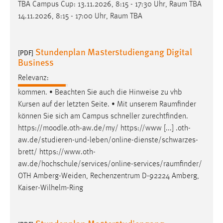
TBA Campus Cup: 13.11.2026, 8:15 - 17:30 Uhr,
Raum
TBA
Zweck:
14.11.2026, 8:15 - 17:00 Uhr,
Raum
TBA
Dieser Cookie ist notwendig um sich an der Website
einloggen zu können.
Cookie Laufzeit:
Stundenplan Masterstudiengang Digital
[PDF]
24 Stunden
Business
Relevanz:
kommen. • Beachten Sie auch die Hinweise zu vhb
STATISTIK
Kursen auf der letzten Seite. • Mit unserem
Raumfinder
Statistik Cookies erfassen Informationen anonym.
können Sie sich am Campus schneller zurechtfinden.
Diese Informationen helfen uns zu verstehen, wie
https://moodle.oth-aw.de/my/ https://www [...] .oth-
unsere Besucher unsere Website nutzen.
aw.de/studieren-und-leben/online-dienste/schwarzes-
brett/
https://www.oth-
Matomo
aw.de/hochschule/services/online-services/raumfinder
/
OTH Amberg-Weiden, Rechenzentrum D-92224 Amberg,
Name:
Kaiser-Wilhelm-Ring
_pk_ref, _pk_cvar, _pk_id, _pk_ses
Zweck:
Zugriffsstatistik