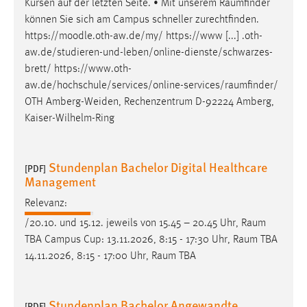
Kursen auf der letzten Seite. • Mit unserem
Raumfinder
Conversion-Tracking
können Sie sich am Campus schneller zurechtfinden.
https://moodle.oth-aw.de/my/ https://www [...] .oth-
Cookie Laufzeit:
aw.de/studieren-und-leben/online-dienste/schwarzes-
3 Monate
brett/
https://www.oth-
aw.de/hochschule/services/online-services/raumfinder
/
Facebook Pixel
OTH Amberg-Weiden, Rechenzentrum D-92224 Amberg,
Kaiser-Wilhelm-Ring
Name:
_fbp
Anbieter:
Stundenplan Bachelor Digital Healthcare
[PDF]
Facebook
Management
Zweck:
Relevanz:
Conversion-Tracking
/20.10. und 15.12. jeweils von 15.45 – 20.45 Uhr,
Raum
TBA Campus Cup: 13.11.2026, 8:15 - 17:30 Uhr,
Raum
TBA
Cookie Laufzeit:
14.11.2026, 8:15 - 17:00 Uhr,
Raum
TBA
3 Monate
Stundenplan Bachelor Angewandte
[PDF]