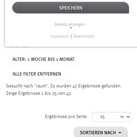
SPEICHERN
Alter
Details anzeigen
SUCHEN
Impressum
|
Datenschutz
NOTWENDIGE COOKIES
TYP: DATEIEN
Aktive Filter:
Notwendige Cookies ermöglichen grundlegende
ALTER: 1 WOCHE BIS 1 MONAT
Funktionen und sind für die einwandfreie Funktion der
Website erforderlich.
ALLE FILTER ENTFERNEN
Einverständnis
Gesucht nach "raum".
Es wurden 47 Ergebnisse gefunden.
Name:
Zeige Ergebnisse 1 bis 25 von 47.
cookie_consent
Zweck:
Ergebnisse pro Seite:
Dieser Cookie speichert die ausgewählten Einverständnis-
Optionen des Benutzers
SORTIEREN NACH
Cookie Laufzeit: