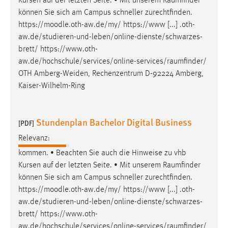
Kursen auf der letzten Seite. • Mit unserem
Raumfinder
können Sie sich am Campus schneller zurechtfinden.
https://moodle.oth-aw.de/my/ https://www [...] .oth-
aw.de/studieren-und-leben/online-dienste/schwarzes-
brett/
https://www.oth-
aw.de/hochschule/services/online-services/raumfinder
/
OTH Amberg-Weiden, Rechenzentrum D-92224 Amberg,
Kaiser-Wilhelm-Ring
Stundenplan Bachelor Digital Business
[PDF]
Relevanz:
kommen. • Beachten Sie auch die Hinweise zu vhb
Kursen auf der letzten Seite. • Mit unserem
Raumfinder
können Sie sich am Campus schneller zurechtfinden.
https://moodle.oth-aw.de/my/ https://www [...] .oth-
aw.de/studieren-und-leben/online-dienste/schwarzes-
brett/
https://www.oth-
aw.de/hochschule/services/online-services/raumfinder
/