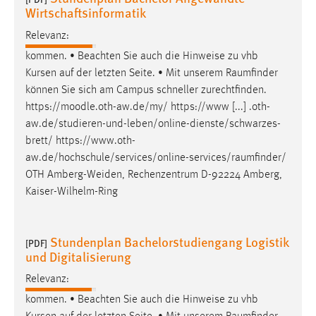
EXTERNE MEDIEN
Wirtschaftsinformatik
Um Inhalte von Videoplattformen und Social Media
Relevanz:
Plattformen anzeigen zu können, werden von diesen
kommen. • Beachten Sie auch die Hinweise zu vhb
externen Medien Cookies gesetzt.
Kursen auf der letzten Seite. • Mit unserem
Raumfinder
können Sie sich am Campus schneller zurechtfinden.
YouTube
https://moodle.oth-aw.de/my/ https://www [...] .oth-
aw.de/studieren-und-leben/online-dienste/schwarzes-
Vimeo
brett/
https://www.oth-
aw.de/hochschule/services/online-services/raumfinder
/
OTH Amberg-Weiden, Rechenzentrum D-92224 Amberg,
Kaiser-Wilhelm-Ring
Stundenplan Bachelorstudiengang Logistik
[PDF]
und Digitalisierung
Relevanz:
kommen. • Beachten Sie auch die Hinweise zu vhb