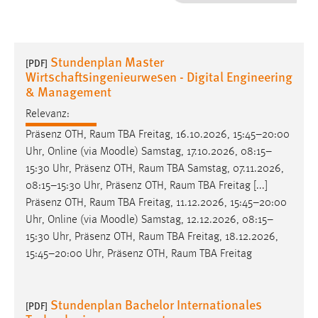
1 Jahr
Performance
Stundenplan Master
[PDF]
Wirtschaftsingenieurwesen - Digital Engineering
Name:
& Management
staticfilecache
Relevanz:
Zweck:
Präsenz OTH,
Raum
TBA Freitag, 16.10.2026, 15:45–20:00
Für performante Seitenauslieferung wird in diesem Cookie
Uhr, Online (via Moodle) Samstag, 17.10.2026, 08:15–
gespeichert, ob man eingeloggt ist.
15:30 Uhr, Präsenz OTH,
Raum
TBA Samstag, 07.11.2026,
08:15–15:30 Uhr, Präsenz OTH,
Raum
TBA Freitag [...]
Sprachpräferenz
Präsenz OTH,
Raum
TBA Freitag, 11.12.2026, 15:45–20:00
Uhr, Online (via Moodle) Samstag, 12.12.2026, 08:15–
Name:
15:30 Uhr, Präsenz OTH,
Raum
TBA Freitag, 18.12.2026,
site-language-preference
15:45–20:00 Uhr, Präsenz OTH,
Raum
TBA Freitag
Zweck:
Das Cookie speichert die gewählte Sprache der Website.
Stundenplan Bachelor Internationales
[PDF]
Cookie Laufzeit: