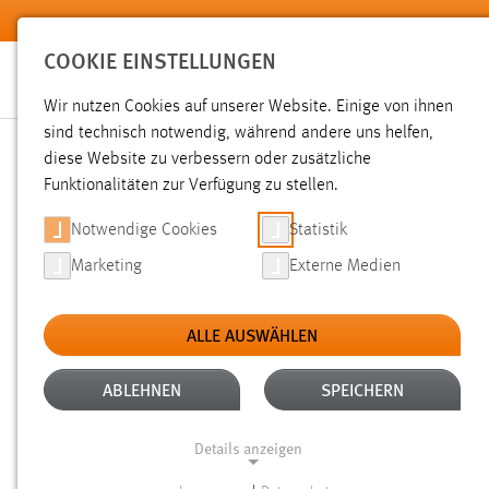
Zum Hauptinhalt springen
COOKIE EINSTELLUNGEN
Wir nutzen Cookies auf unserer Website. Einige von ihnen
sind technisch notwendig, während andere uns helfen,
diese Website zu verbessern oder zusätzliche
SUCHE
Funktionalitäten zur Verfügung zu stellen.
Notwendige Cookies
Statistik
Marketing
Externe Medien
ALLE AUSWÄHLEN
TYP: DATEIEN
ALTER: 1 WOCHE BIS 1 
Aktive Filter:
ABLEHNEN
SPEICHERN
Gesucht nach "raum".
Es wurden 4 Ergebnisse gefunden.
Ze
Details anzeigen