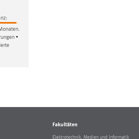
nz:
Monaten.
erungen •
ierte
Fakultäten
Elektrotechnik, Medien und Informatik