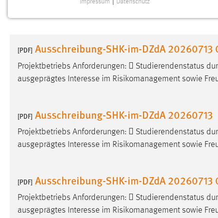
Impressum
|
Datenschutz
NOTWENDIGE COOKIES
Notwendige Cookies ermöglichen grundlegende
Funktionen und sind für die einwandfreie Funktion der
Ausschreibung-SHK-im-DZdA 20260713 
Website erforderlich.
[PDF]
Projektbetriebs Anforderungen:  Studierendenstatus d
Einverständnis
ausgeprägtes Interesse im Risikomanagement sowie Freu
Name:
cookie_consent
Zweck:
Dieser Cookie speichert die
Ausschreibung-SHK-im-DZdA 20260713
[PDF]
ausgewählten Einverständnis-Optionen
des Benutzers
Projektbetriebs Anforderungen:  Studierendenstatus d
ausgeprägtes Interesse im Risikomanagement sowie Freu
Cookie Laufzeit:
1 Jahr
Performance
Ausschreibung-SHK-im-DZdA 20260713 
[PDF]
Name:
Projektbetriebs Anforderungen:  Studierendenstatus d
staticfilecache
ausgeprägtes Interesse im Risikomanagement sowie Freu
Zweck:
Für performante Seitenauslieferung wird