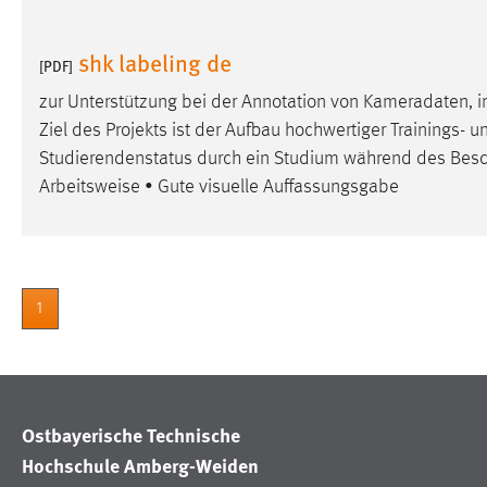
in diesem Cookie gespeichert, ob man
eingeloggt ist.
shk labeling de
[PDF]
zur Unterstützung bei der Annotation von Kameradaten,
Sprachpräferenz
Ziel des Projekts ist der Aufbau hochwertiger Trainings- 
Name:
site-language-preference
Studierendenstatus durch ein Studium während des
Besc
Arbeitsweise • Gute visuelle Auffassungsgabe
Zweck:
Das Cookie speichert die gewählte
Sprache der Website.
Cookie Laufzeit:
30 Tage
1
Chat
Name:
MibewSessionID, MIBEW_UserID,
mibew_locale, mibew-chat-frame-style-
5e9dbeb1811c0446
Ostbayerische Technische
Zweck:
Wird benötigt um die Chatfunktion
Hochschule Amberg-Weiden
nutzen zu können.