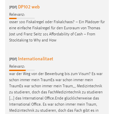
DP102 web
Conversion-Tracking
[PDF]
Cookie Laufzeit:
Relevanz:
3 Monate
osser 100 Fiskalregel oder Fiskalchaos? – Ein Plädoyer für
eine einfache Fiskalregel für den
Euroraum
von Thomas
Jost und Franz Seitz 101 Affordability of Cash – From
Facebook Pixel
Stocktaking to Why and How
Name:
_fbp
Internationalitaet
[PDF]
Anbieter:
Facebook
Relevanz:
war der Weg von der Bewerbung bis zum Visum? Es war
Zweck:
schon immer mein
TraumEs
war schon immer mein
Conversion-Tracking
TraumEs
war schon immer mein
Traum
,,, Medizintechnik
Cookie Laufzeit:
zu studieren, doch das FachMedizintechnik zu studieren
3 Monate
[...] das International Office.Ende glücklicherweise das
International Office. Es war schon immer mein
Traum
,
Medizintechnik zu studieren, doch das Fach gibt es in