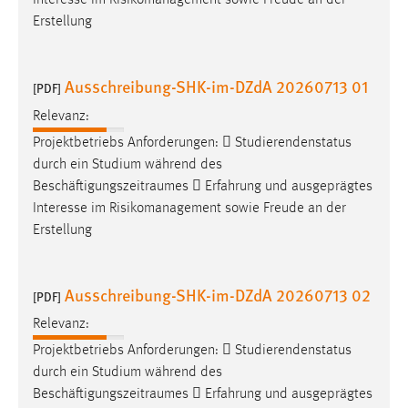
Interesse im Risikomanagement sowie Freude an der
30 Tage
Erstellung
Chat
Ausschreibung-SHK-im-DZdA 20260713 01
[PDF]
Name:
MibewSessionID, MIBEW_UserID, mibew_locale, mibew-
Relevanz:
chat-frame-style-5e9dbeb1811c0446
Projektbetriebs Anforderungen:  Studierendenstatus
durch ein Studium während des
Zweck:
Beschäftigungszeitraumes
 Erfahrung und ausgeprägtes
Wird benötigt um die Chatfunktion nutzen zu können.
Interesse im Risikomanagement sowie Freude an der
Cookie Laufzeit:
Erstellung
MibewSessionID, mibew-chat-frame-style-
5e9dbeb1811c0446 = Sitzungslaufzeit, mibew_locale = 3
Jahre, MIBEW_UserID = 1 Jahr
Ausschreibung-SHK-im-DZdA 20260713 02
[PDF]
Relevanz:
Login
Projektbetriebs Anforderungen:  Studierendenstatus
Name:
durch ein Studium während des
fe_user, be_user, be_lastLoginProvider
Beschäftigungszeitraumes
 Erfahrung und ausgeprägtes