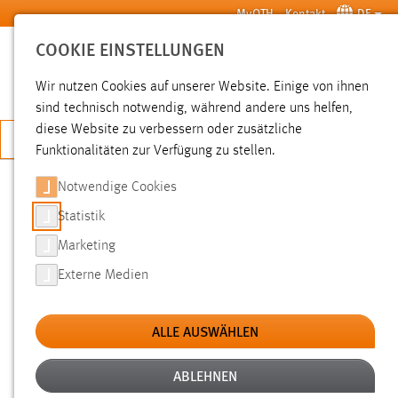
Zum Hauptinhalt springen
MyOTH
Kontakt
DE
COOKIE EINSTELLUNGEN
SUCHE
Wir nutzen Cookies auf unserer Website. Einige von ihnen
sind technisch notwendig, während andere uns helfen,
diese Website zu verbessern oder zusätzliche
JETZT BEWERBEN
Funktionalitäten zur Verfügung zu stellen.
Notwendige Cookies
SUCHE
Statistik
Marketing
FILTER
Externe Medien
Typ
ALLE AUSWÄHLEN
Erstellungsdatum
ABLEHNEN