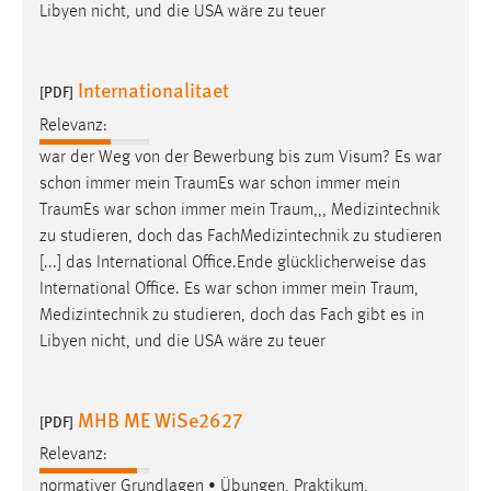
EXTERNE MEDIEN
Libyen nicht, und die USA wäre zu teuer
Um Inhalte von Videoplattformen und Social Media
Plattformen anzeigen zu können, werden von diesen
Internationalitaet
[PDF]
externen Medien Cookies gesetzt.
Relevanz:
YouTube
war der Weg von der Bewerbung bis zum Visum? Es war
schon immer mein
TraumEs
war schon immer mein
TraumEs
war schon immer mein
Traum
,,, Medizintechnik
Vimeo
zu studieren, doch das FachMedizintechnik zu studieren
[...] das International Office.Ende glücklicherweise das
International Office. Es war schon immer mein
Traum
,
Medizintechnik zu studieren, doch das Fach gibt es in
Libyen nicht, und die USA wäre zu teuer
MHB ME WiSe2627
[PDF]
Relevanz:
normativer Grundlagen • Übungen, Praktikum,