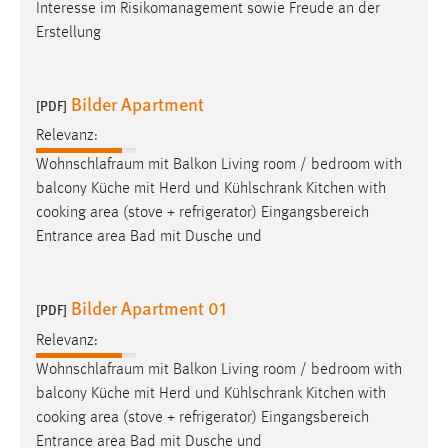
Interesse im Risikomanagement sowie Freude an der
Zweck:
Erstellung
Dieser Cookie ist notwendig um sich an der Website
einloggen zu können.
Cookie Laufzeit:
Bilder Apartment
[PDF]
24 Stunden
Relevanz:
Wohnschlafraum
mit Balkon Living room / bedroom with
balcony Küche mit Herd und Kühlschrank Kitchen with
STATISTIK
cooking area (stove + refrigerator) Eingangsbereich
Statistik Cookies erfassen Informationen anonym.
Entrance area Bad mit Dusche und
Diese Informationen helfen uns zu verstehen, wie
unsere Besucher unsere Website nutzen.
Bilder Apartment 01
[PDF]
Matomo
Relevanz:
Name:
Wohnschlafraum
mit Balkon Living room / bedroom with
_pk_ref, _pk_cvar, _pk_id, _pk_ses
balcony Küche mit Herd und Kühlschrank Kitchen with
cooking area (stove + refrigerator) Eingangsbereich
Zweck:
Entrance area Bad mit Dusche und
Zugriffsstatistik