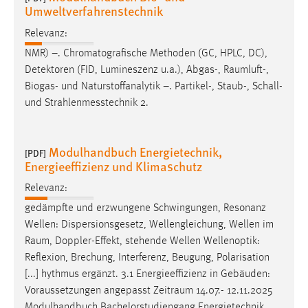
Umweltverfahrenstechnik
Relevanz:
NMR) –. Chromatografische Methoden (GC, HPLC, DC),
Detektoren (FID, Lumineszenz u.a.), Abgas-,
Raumluft
-,
Biogas- und Naturstoffanalytik –. Partikel-, Staub-, Schall-
und Strahlenmesstechnik 2.
Modulhandbuch Energietechnik,
[PDF]
Energieeffizienz und Klimaschutz
Relevanz:
gedämpfte und erzwungene Schwingungen, Resonanz
Wellen: Dispersionsgesetz, Wellengleichung, Wellen im
Raum
, Doppler-Effekt, stehende Wellen Wellenoptik:
Reflexion, Brechung, Interferenz, Beugung, Polarisation
[...] hythmus ergänzt. 3.1 Energieeffizienz in Gebäuden:
Voraussetzungen angepasst
Zeitraum
14.07.- 12.11.2025
Modulhandbuch Bachelorstudiengang Energietechnik,