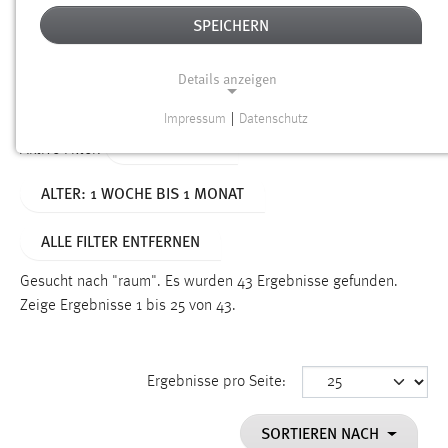
SPEICHERN
Alter
Details anzeigen
SUCHEN
Impressum
|
Datenschutz
NOTWENDIGE COOKIES
TYP: DATEIEN
Aktive Filter:
Notwendige Cookies ermöglichen grundlegende
ALTER: 1 WOCHE BIS 1 MONAT
Funktionen und sind für die einwandfreie Funktion der
Website erforderlich.
ALLE FILTER ENTFERNEN
Einverständnis
Gesucht nach "raum".
Es wurden 43 Ergebnisse gefunden.
Name:
Zeige Ergebnisse 1 bis 25 von 43.
cookie_consent
Zweck:
Ergebnisse pro Seite:
Dieser Cookie speichert die ausgewählten Einverständnis-
Optionen des Benutzers
SORTIEREN NACH
Cookie Laufzeit: