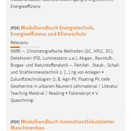
Energieeffizienz
Modulhandbuch Energietechnik,
[PDF]
Energieeffizienz und Klimaschutz
Relevanz:
NMR) –. Chromatografische Methoden (GC, HPLC, DC),
Detektoren (FID, Lumineszenz u.a.), Abgas-,
Raumluft
-,
Biogas- und Naturstoffanalytik –. Partikel-, Staub-, Schall-
und Strahlenmesstechnik 2. [...] ng von Anlagen •
Zukunftstechnologien (z. B. Agri-PV, Floating PV, tiefe
Geothermie in urbanen
Räumen
) Lehrmaterial / Literatur
Teaching Material / Reading • Folienskript • V.
Quaschning:
Modulhandbuch Innovationsfokussierter
[PDF]
Maschinenbau