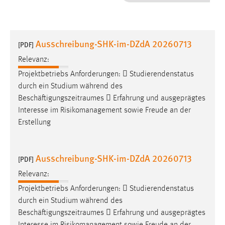
1 Jahr
Performance
Ausschreibung-SHK-im-DZdA 20260713
[PDF]
Name:
Relevanz:
staticfilecache
Projektbetriebs Anforderungen:  Studierendenstatus
durch ein Studium während des
Zweck:
Beschäftigungszeitraumes
 Erfahrung und ausgeprägtes
Für performante Seitenauslieferung wird in diesem Cookie
gespeichert, ob man eingeloggt ist.
Interesse im Risikomanagement sowie Freude an der
Erstellung
Sprachpräferenz
Ausschreibung-SHK-im-DZdA 20260713
Name:
[PDF]
site-language-preference
Relevanz:
Zweck:
Projektbetriebs Anforderungen:  Studierendenstatus
Das Cookie speichert die gewählte Sprache der Website.
durch ein Studium während des
Beschäftigungszeitraumes
 Erfahrung und ausgeprägtes
Cookie Laufzeit: