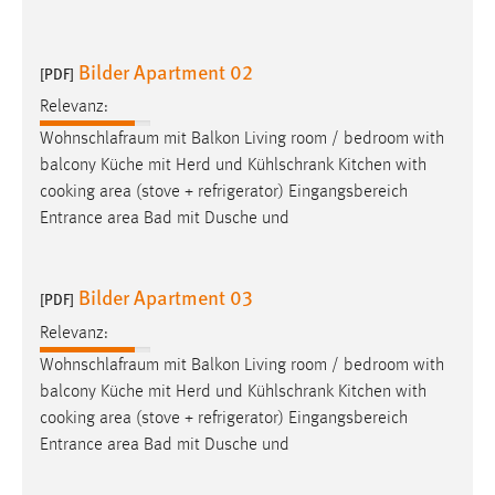
Cookie Laufzeit:
Max. 13 Monate
Bilder Apartment 02
[PDF]
Relevanz:
Wohnschlafraum
mit Balkon Living room / bedroom with
MARKETING
balcony Küche mit Herd und Kühlschrank Kitchen with
Marketing Cookies werden von Drittanbietern
cooking area (stove + refrigerator) Eingangsbereich
verwendet, um personalisierte Werbung anzuzeigen.
Entrance area Bad mit Dusche und
Sie tun dies, indem sie Besucher über Websites
hinweg verfolgen.
Bilder Apartment 03
[PDF]
Google Ads
Relevanz:
Name:
Wohnschlafraum
mit Balkon Living room / bedroom with
_gcl_au
balcony Küche mit Herd und Kühlschrank Kitchen with
cooking area (stove + refrigerator) Eingangsbereich
Anbieter:
Entrance area Bad mit Dusche und
Google Ireland Limited
Zweck: