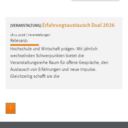
1 Jahr
Performance
Erfahrungsaustausch Dual 2026
[VERANSTALTUNG]
Name:
18.11.2026 | Veranstaltungen
staticfilecache
Relevanz:
Hochschule und Wirtschaft prägen. Mit jährlich
Zweck:
wechselnden Schwerpunkten bietet die
Für performante Seitenauslieferung wird in diesem Cookie
gespeichert, ob man eingeloggt ist.
Veranstaltungsreihe
Raum
für offene Gespräche, den
Austausch von Erfahrungen und neue Impulse.
Gleichzeitig schafft sie die
Sprachpräferenz
Name:
site-language-preference
Zweck:
1
Das Cookie speichert die gewählte Sprache der Website.
Cookie Laufzeit: