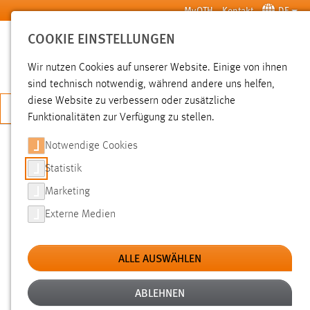
Zum Hauptinhalt springen
MyOTH
Kontakt
DE
COOKIE EINSTELLUNGEN
SUCHE
Wir nutzen Cookies auf unserer Website. Einige von ihnen
sind technisch notwendig, während andere uns helfen,
diese Website zu verbessern oder zusätzliche
JETZT BEWERBEN
Funktionalitäten zur Verfügung zu stellen.
Notwendige Cookies
SUCHE
Statistik
Marketing
FILTER
Externe Medien
Typ
ALLE AUSWÄHLEN
Erstellungsdatum
ABLEHNEN