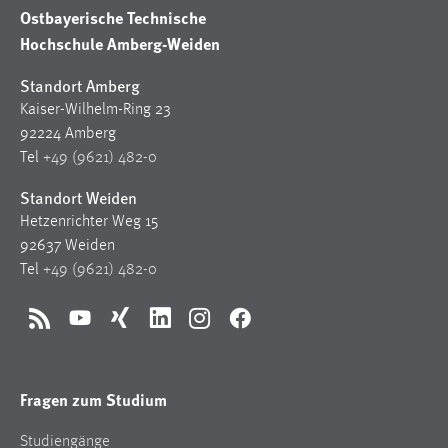
30 Tage
Ostbayerische Technische
Hochschule Amberg-Weiden
Chat
Standort Amberg
Name:
Kaiser-Wilhelm-Ring 23
MibewSessionID, MIBEW_UserID, mibew_locale, mibew-
92224 Amberg
chat-frame-style-5e9dbeb1811c0446
Tel
+49 (9621) 482-0
Zweck:
Standort Weiden
Wird benötigt um die Chatfunktion nutzen zu können.
Hetzenrichter Weg 15
Cookie Laufzeit:
92637 Weiden
MibewSessionID, mibew-chat-frame-style-
Tel
+49 (9621) 482-0
5e9dbeb1811c0446 = Sitzungslaufzeit, mibew_locale = 3
Jahre, MIBEW_UserID = 1 Jahr
RSS
YouTube
Xing
LinkedIn
Instagram
Facebook
Login
Fragen zum Studium
Name:
fe_user, be_user, be_lastLoginProvider
Studiengänge