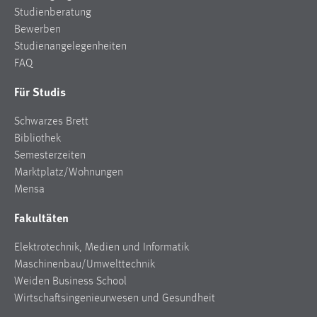
Zweck:
Studienberatung
Dieser Cookie ist notwendig um sich an der Website
Bewerben
einloggen zu können.
Studienangelegenheiten
FAQ
Cookie Laufzeit:
24 Stunden
Für Studis
Schwarzes Brett
Bibliothek
STATISTIK
Semesterzeiten
Statistik Cookies erfassen Informationen anonym.
Marktplatz/Wohnungen
Diese Informationen helfen uns zu verstehen, wie
Mensa
unsere Besucher unsere Website nutzen.
Fakultäten
Matomo
Elektrotechnik, Medien und Informatik
Name:
Maschinenbau/Umwelttechnik
_pk_ref, _pk_cvar, _pk_id, _pk_ses
Weiden Business School
Wirtschaftsingenieurwesen und Gesundheit
Zweck:
Zugriffsstatistik