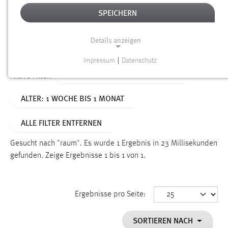
SPEICHERN
Alter
Details anzeigen
SUCHEN
Impressum
|
Datenschutz
NOTWENDIGE COOKIES
TYP: NEWS/VERANSTALTUNGEN
Aktive Filter:
Notwendige Cookies ermöglichen grundlegende
ALTER: 1 WOCHE BIS 1 MONAT
Funktionen und sind für die einwandfreie Funktion der
Website erforderlich.
ALLE FILTER ENTFERNEN
Einverständnis
Gesucht nach "raum".
Es wurde 1 Ergebnis in 23 Millisekunden
Name:
gefunden.
Zeige Ergebnisse 1 bis 1 von 1.
cookie_consent
Zweck:
Ergebnisse pro Seite:
Dieser Cookie speichert die ausgewählten Einverständnis-
Optionen des Benutzers
SORTIEREN NACH
Cookie Laufzeit: