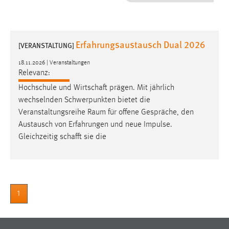
1 Jahr
Performance
Erfahrungsaustausch Dual 2026
[VERANSTALTUNG]
Name:
18.11.2026 | Veranstaltungen
staticfilecache
Relevanz:
Hochschule und Wirtschaft prägen. Mit jährlich
Zweck:
wechselnden Schwerpunkten bietet die
Für performante Seitenauslieferung wird in diesem Cookie
gespeichert, ob man eingeloggt ist.
Veranstaltungsreihe
Raum
für offene Gespräche, den
Austausch von Erfahrungen und neue Impulse.
Gleichzeitig schafft sie die
Sprachpräferenz
Name:
site-language-preference
Zweck:
1
Das Cookie speichert die gewählte Sprache der Website.
Cookie Laufzeit: