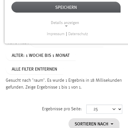
SPEICHERN
Alter
Details anzeigen
SUCHEN
Impressum
|
Datenschutz
NOTWENDIGE COOKIES
TYP: NEWS/VERANSTALTUNGEN
Aktive Filter:
Notwendige Cookies ermöglichen grundlegende
ALTER: 1 WOCHE BIS 1 MONAT
Funktionen und sind für die einwandfreie Funktion der
Website erforderlich.
ALLE FILTER ENTFERNEN
Einverständnis
Gesucht nach "raum".
Es wurde 1 Ergebnis in 18 Millisekunden
Name:
gefunden.
Zeige Ergebnisse 1 bis 1 von 1.
cookie_consent
Zweck:
Ergebnisse pro Seite:
Dieser Cookie speichert die ausgewählten Einverständnis-
Optionen des Benutzers
SORTIEREN NACH
Cookie Laufzeit: