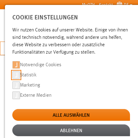
Zum Hauptinhalt springen
MyOTH
Kontakt
DE
COOKIE EINSTELLUNGEN
SUCHE
Wir nutzen Cookies auf unserer Website. Einige von ihnen
sind technisch notwendig, während andere uns helfen,
diese Website zu verbessern oder zusätzliche
JETZT BEWERBEN
Funktionalitäten zur Verfügung zu stellen.
Notwendige Cookies
SUCHE
Statistik
Marketing
FILTER
Externe Medien
Typ
ALLE AUSWÄHLEN
Erstellungsdatum
ABLEHNEN