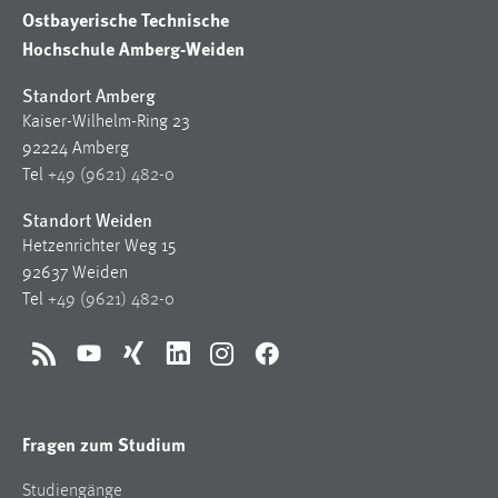
30 Tage
Ostbayerische Technische
Hochschule Amberg-Weiden
Chat
Standort Amberg
Name:
Kaiser-Wilhelm-Ring 23
MibewSessionID, MIBEW_UserID, mibew_locale, mibew-
92224 Amberg
chat-frame-style-5e9dbeb1811c0446
Tel
+49 (9621) 482-0
Zweck:
Standort Weiden
Wird benötigt um die Chatfunktion nutzen zu können.
Hetzenrichter Weg 15
Cookie Laufzeit:
92637 Weiden
MibewSessionID, mibew-chat-frame-style-
Tel
+49 (9621) 482-0
5e9dbeb1811c0446 = Sitzungslaufzeit, mibew_locale = 3
Jahre, MIBEW_UserID = 1 Jahr
RSS
YouTube
Xing
LinkedIn
Instagram
Facebook
Login
Fragen zum Studium
Name:
fe_user, be_user, be_lastLoginProvider
Studiengänge