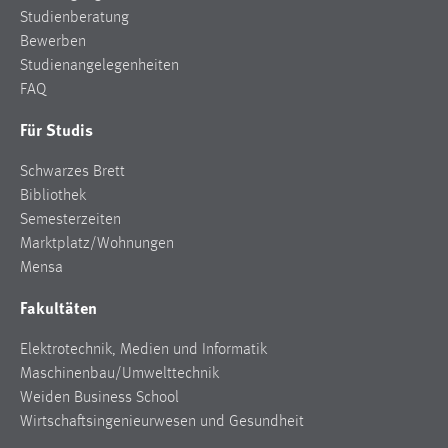
Zweck:
Studienberatung
Dieser Cookie ist notwendig um sich an der Website
Bewerben
einloggen zu können.
Studienangelegenheiten
FAQ
Cookie Laufzeit:
24 Stunden
Für Studis
Schwarzes Brett
Bibliothek
STATISTIK
Semesterzeiten
Statistik Cookies erfassen Informationen anonym.
Marktplatz/Wohnungen
Diese Informationen helfen uns zu verstehen, wie
Mensa
unsere Besucher unsere Website nutzen.
Fakultäten
Matomo
Elektrotechnik, Medien und Informatik
Name:
Maschinenbau/Umwelttechnik
_pk_ref, _pk_cvar, _pk_id, _pk_ses
Weiden Business School
Wirtschaftsingenieurwesen und Gesundheit
Zweck:
Zugriffsstatistik