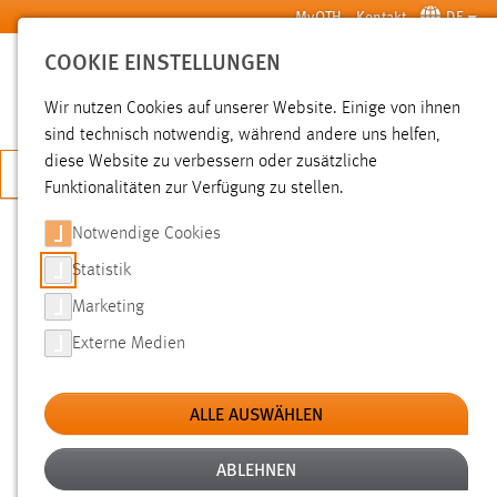
Zum Hauptinhalt springen
MyOTH
Kontakt
DE
COOKIE EINSTELLUNGEN
SUCHE
Wir nutzen Cookies auf unserer Website. Einige von ihnen
sind technisch notwendig, während andere uns helfen,
diese Website zu verbessern oder zusätzliche
JETZT BEWERBEN
Funktionalitäten zur Verfügung zu stellen.
Notwendige Cookies
SUCHE
Statistik
Marketing
FILTER
Externe Medien
Typ
ALLE AUSWÄHLEN
Erstellungsdatum
ABLEHNEN