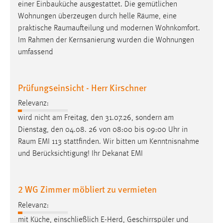
einer Einbauküche ausgestattet. Die gemütlichen
Wohnungen überzeugen durch helle
Räume
, eine
Cookie Laufzeit:
praktische
Raumaufteilung
und modernen Wohnkomfort.
Max. 13 Monate
Im Rahmen der Kernsanierung wurden die Wohnungen
umfassend
MARKETING
Marketing Cookies werden von Drittanbietern
Prüfungseinsicht - Herr Kirschner
verwendet, um personalisierte Werbung anzuzeigen.
Relevanz:
Sie tun dies, indem sie Besucher über Websites
wird nicht am Freitag, den 31.07.26, sondern am
hinweg verfolgen.
Dienstag, den 04.08. 26 von 08:00 bis 09:00 Uhr in
Raum
EMI 113 stattfinden. Wir bitten um Kenntnisnahme
Google Ads
und Berücksichtigung! Ihr Dekanat EMI
Name:
_gcl_au
2 WG Zimmer möbliert zu vermieten
Anbieter:
Google Ireland Limited
Relevanz:
mit Küche, einschließlich E-Herd, Geschirrspüler und
Zweck: