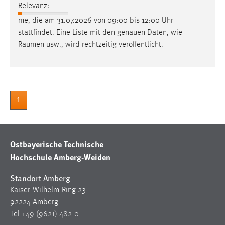
EXTERNE MEDIEN
Relevanz:
Um Inhalte von Videoplattformen und Social Media
me, die am 31.07.2026 von 09:00 bis 12:00 Uhr
Plattformen anzeigen zu können, werden von diesen
stattfindet. Eine Liste mit den genauen Daten, wie
externen Medien Cookies gesetzt.
Räumen
usw., wird rechtzeitig veröffentlicht.
YouTube
Vimeo
1
Ostbayerische Technische
Hochschule Amberg-Weiden
Standort Amberg
Kaiser-Wilhelm-Ring 23
92224 Amberg
Tel
+49 (9621) 482-0