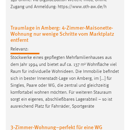
140 Online: via BigBlueButton Weitere Infos, Online-
30 Tage
Zugang und Anmeldung: https://www.oth-aw.de/h
Chat
Traumlage in Amberg: 4-Zimmer-Maisonette-
Name:
Wohnung nur wenige Schritte vom Marktplatz
MibewSessionID, MIBEW_UserID, mibew_locale, mibew-
entfernt
chat-frame-style-5e9dbeb1811c0446
Relevanz:
Zweck:
Stockwerke eines gepflegten Mehrfamilienhauses aus
Wird benötigt um die Chatfunktion nutzen zu können.
dem Jahr 1994 und bietet auf ca. 137 m² Wohnfläche viel
Cookie Laufzeit:
Raum
für individuelle Wohnideen. Die Immobilie befindet
MibewSessionID, mibew-chat-frame-style-
sich in bester Innenstadt-Lage von Amberg, im [...] für
5e9dbeb1811c0446 = Sitzungslaufzeit, mibew_locale = 3
Singles, Paare oder WG, die zentral und gleichzeitig
Jahre, MIBEW_UserID = 1 Jahr
komfortabel wohnen möchten. Für weiteren
Stauraum
sorgt ein eigenes, abschließbares Lagerabteil – so ist
Login
ausreichend Platz für Fahrräder, Sportgeräte
Name:
fe_user, be_user, be_lastLoginProvider
3-Zimmer-Wohnung–perfekt für eine WG