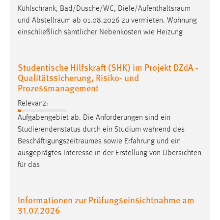
Kühlschrank, Bad/Dusche/WC,
Diele/Aufenthaltsraum
Conversion-Tracking
und
Abstellraum
ab 01.08.2026 zu vermieten. Wohnung
Cookie Laufzeit:
einschließlich sämtlicher Nebenkosten wie Heizung
3 Monate
Studentische Hilfskraft (SHK) im Projekt DZdA -
Facebook Pixel
Qualitätssicherung, Risiko- und
Prozessmanagement
Name:
_fbp
Relevanz:
Anbieter:
Aufgabengebiet ab. Die Anforderungen sind ein
Facebook
Studierendenstatus durch ein Studium während des
Beschäftigungszeitraumes
sowie Erfahrung und ein
Zweck:
ausgeprägtes Interesse in der Erstellung von Übersichten
Conversion-Tracking
für das
Cookie Laufzeit:
3 Monate
Informationen zur Prüfungseinsichtnahme am
31.07.2026