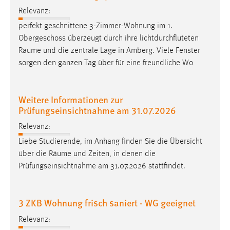
Zweck:
Relevanz:
Dieser Cookie ist notwendig um sich an der Website
perfekt geschnittene 3-Zimmer-Wohnung im 1.
einloggen zu können.
Obergeschoss überzeugt durch ihre lichtdurchfluteten
Cookie Laufzeit:
Räume
und die zentrale Lage in Amberg. Viele Fenster
24 Stunden
sorgen den ganzen Tag über für eine freundliche Wo
Weitere Informationen zur
STATISTIK
Prüfungseinsichtnahme am 31.07.2026
Statistik Cookies erfassen Informationen anonym.
Relevanz:
Diese Informationen helfen uns zu verstehen, wie
Liebe Studierende, im Anhang finden Sie die Übersicht
unsere Besucher unsere Website nutzen.
über die
Räume
und Zeiten, in denen die
Matomo
Prüfungseinsichtnahme am 31.07.2026 stattfindet.
Name:
_pk_ref, _pk_cvar, _pk_id, _pk_ses
3 ZKB Wohnung frisch saniert - WG geeignet
Zweck:
Relevanz:
Zugriffsstatistik