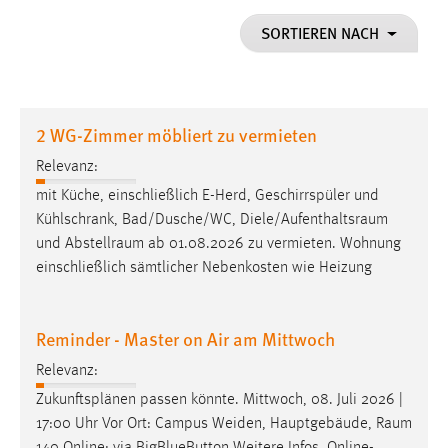
1 Jahr
SORTIEREN NACH
Performance
Name:
2 WG-Zimmer möbliert zu vermieten
staticfilecache
Relevanz:
Zweck:
mit Küche, einschließlich E-Herd, Geschirrspüler und
Für performante Seitenauslieferung wird in diesem Cookie
gespeichert, ob man eingeloggt ist.
Kühlschrank, Bad/Dusche/WC,
Diele/Aufenthaltsraum
und
Abstellraum
ab 01.08.2026 zu vermieten. Wohnung
einschließlich sämtlicher Nebenkosten wie Heizung
Sprachpräferenz
Name:
Reminder - Master on Air am Mittwoch
site-language-preference
Relevanz:
Zweck:
Das Cookie speichert die gewählte Sprache der Website.
Zukunftsplänen passen könnte. Mittwoch, 08. Juli 2026 |
17:00 Uhr Vor Ort: Campus Weiden, Hauptgebäude,
Raum
Cookie Laufzeit: