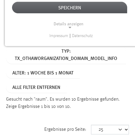
SPEICHERN
Alter
Details anzeigen
SUCHEN
Impressum
|
Datenschutz
NOTWENDIGE COOKIES
Aktive Filter:
TYP:
Notwendige Cookies ermöglichen grundlegende
TX_OTHAWORGANIZATION_DOMAIN_MODEL_INFO
Funktionen und sind für die einwandfreie Funktion der
Website erforderlich.
ALTER: 1 WOCHE BIS 1 MONAT
Einverständnis
ALLE FILTER ENTFERNEN
Name:
cookie_consent
Gesucht nach "raum".
Es wurden 10 Ergebnisse gefunden.
Zeige Ergebnisse 1 bis 10 von 10.
Zweck:
Dieser Cookie speichert die ausgewählten Einverständnis-
Optionen des Benutzers
Ergebnisse pro Seite:
Cookie Laufzeit: