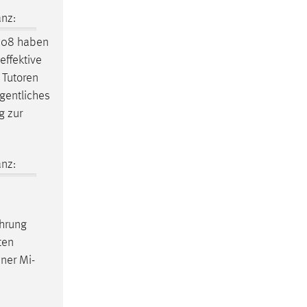
nz:
08 haben
effektive
 Tutoren
gentliches
g zur
nz:
hrung
ten
ner Mi-