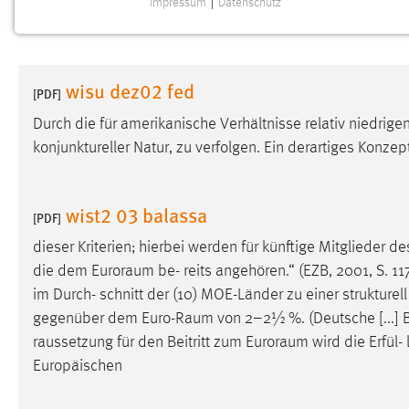
Impressum
|
Datenschutz
NOTWENDIGE COOKIES
Notwendige Cookies ermöglichen grundlegende
Funktionen und sind für die einwandfreie Funktion der
wisu dez02 fed
Website erforderlich.
[PDF]
Durch die für amerikanische Verhältnisse relativ niedrige
Einverständnis
konjunktureller Natur, zu verfolgen. Ein derartiges Konzep
Name:
cookie_consent
Zweck:
Dieser Cookie speichert die
wist2 03 balassa
[PDF]
ausgewählten Einverständnis-Optionen
des Benutzers
dieser Kriterien; hierbei werden für künftige Mitglieder d
die dem
Euroraum
be- reits angehören.“ (EZB, 2001, S. 11
Cookie Laufzeit:
1 Jahr
im Durch- schnitt der (10) MOE-Länder zu einer strukturell
gegenüber dem
Euro-Raum
von 2–2½ %. (Deutsche [...]
Performance
raussetzung für den Beitritt zum
Euroraum
wird die Erfül-
Europäischen
Name:
staticfilecache
Zweck:
Für performante Seitenauslieferung wird