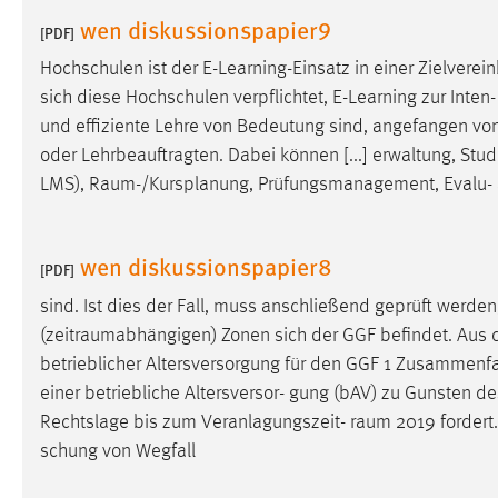
in diesem Cookie gespeichert, ob man
wen diskussionspapier9
[PDF]
eingeloggt ist.
Hochschulen ist der E-Learning-Einsatz in einer Zielvere
sich diese Hochschulen verpflichtet, E-Learning zur Inten- 
Sprachpräferenz
und effiziente Lehre von Bedeutung sind, angefangen vo
Name:
site-language-preference
oder Lehrbeauftragten. Dabei können [...] erwaltung, St
LMS),
Raum-/Kursplanung
, Prüfungsmanagement, Evalu- a
Zweck:
Das Cookie speichert die gewählte
Sprache der Website.
Cookie Laufzeit:
wen diskussionspapier8
30 Tage
[PDF]
sind. Ist dies der Fall, muss anschließend geprüft werd
Chat
(
zeitraumabhängigen
) Zonen sich der GGF befindet. Aus d
betrieblicher Altersversorgung für den GGF 1 Zusammen
Name:
MibewSessionID, MIBEW_UserID,
einer betriebliche Altersversor- gung (bAV) zu Gunsten des
mibew_locale, mibew-chat-frame-style-
5e9dbeb1811c0446
Rechtslage bis zum Veranlagungszeit-
raum
2019 fordert
schung von Wegfall
Zweck:
Wird benötigt um die Chatfunktion
nutzen zu können.