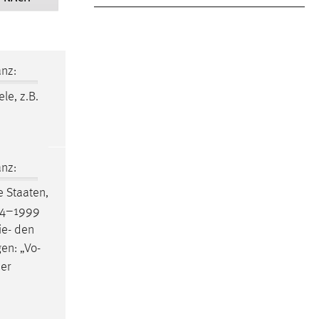
nz:
ele, z.B.
nz:
 Staaten,
94–1999
ie- den
en: „Vo-
der