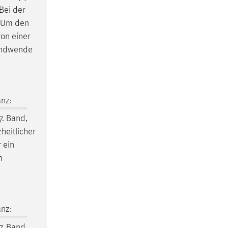
Bei der
. Um den
on einer
endwende
nz:
7. Band,
heitlicher
 ein
m
nz:
7. Band,