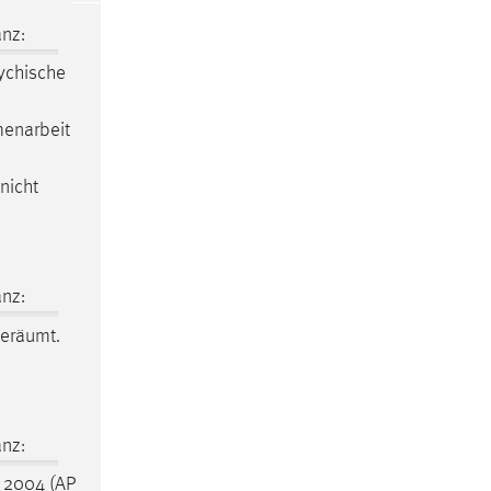
nz:
ychische
enarbeit
nicht
nz:
eräumt.
nz:
 2004 (AP