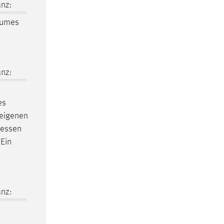
nz:
aumes
nz:
es
 eigenen
dessen
 Ein
nz: