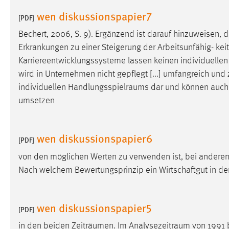
Cookie Laufzeit:
wen diskussionspapier7
MibewSessionID, mibew-chat-frame-
[PDF]
style-5e9dbeb1811c0446 =
Sitzungslaufzeit, mibew_locale = 3
Bechert, 2006, S. 9). Ergänzend ist darauf hinzuweisen,
Jahre, MIBEW_UserID = 1 Jahr
Erkrankungen zu einer Steigerung der Arbeitsunfähig- keit
Karriereentwicklungssysteme lassen keinen individuelle
Login
wird in Unternehmen nicht gepflegt [...] umfangreich und
individuellen
Handlungsspielraums
dar und können auch d
Name:
fe_user, be_user, be_lastLoginProvider
umsetzen
Zweck:
Dieser Cookie ist notwendig um sich an
der Website einloggen zu können.
wen diskussionspapier6
[PDF]
Cookie Laufzeit:
24 Stunden
von den möglichen Werten zu verwenden ist, bei andere
Nach welchem Bewertungsprinzip ein Wirtschaftgut in der
STATISTIK
Statistik Cookies erfassen Informationen anonym.
wen diskussionspapier5
[PDF]
Diese Informationen helfen uns zu verstehen, wie
in den beiden Zeiträumen. Im
Analysezeitraum
von 1991 
unsere Besucher unsere Website nutzen.