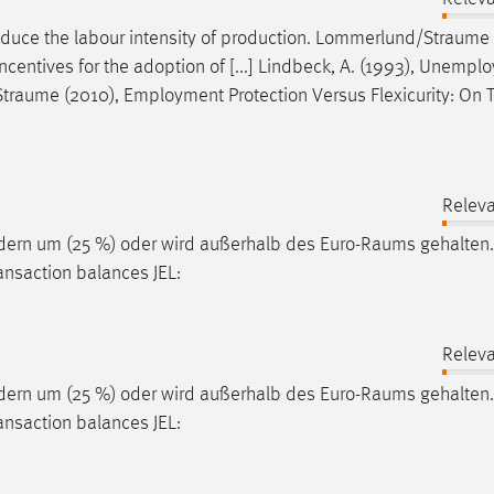
duce the labour intensity of production.
Lommerlund/Straume
centives for the adoption of [...] Lindbeck, A. (1993), Unemp
Straume
(2010), Employment Protection Versus Flexicurity: On
Releva
ndern um (25 %) oder wird außerhalb des
Euro-Raums
gehalten.
ansaction balances JEL:
Releva
ndern um (25 %) oder wird außerhalb des
Euro-Raums
gehalten.
ansaction balances JEL: