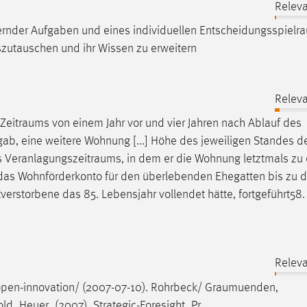
Releva
rnder Aufgaben und eines individuellen
Entscheidungsspielr
szutauschen und ihr Wissen zu erweitern
Releva
Zeitraums
von einem Jahr vor und vier Jahren nach Ablauf des
gab, eine weitere Wohnung [...] Höhe des jeweiligen Standes d
s
Veranlagungszeitraums
, in dem er die Wohnung letztmals zu
d das Wohnförderkonto für den überlebenden Ehegatten bis zu 
tverstorbene das 85. Lebensjahr vollendet hätte, fortgeführt58.
Releva
pen-innovation/ (2007-07-10). Rohrbeck/
Graumuenden
,
ld_Heuer_(2007)_Strategic-Foresight_Pr