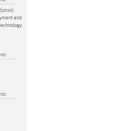
(2010)
loyment and
 Technology
nz:
nz: