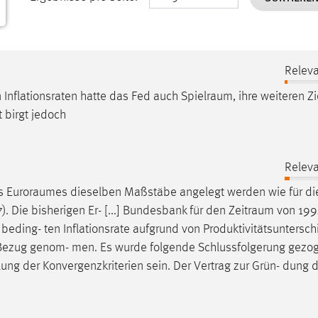
Releva
n Inflationsraten hatte das Fed auch
Spielraum
, ihre weiteren Zi
t birgt jedoch
Releva
es
Euroraumes
dieselben Maßstäbe angelegt werden wie für die
7). Die bisherigen Er- [...] Bundesbank für den
Zeitraum
von 19
 beding- ten Inflationsrate aufgrund von Produktivitätsuntersch
 Bezug genom- men. Es wurde folgende Schlussfolgerung gezog
 lung der Konvergenzkriterien sein. Der Vertrag zur Grün- dung 