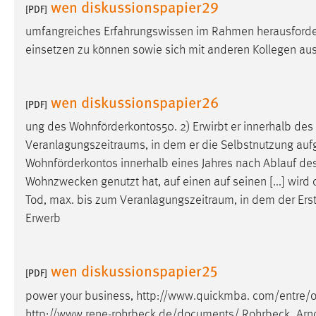
wen diskussionspapier29
[PDF]
umfangreiches Erfahrungswissen im Rahmen herausforde
einsetzen zu können sowie sich mit anderen Kollegen au
wen diskussionspapier26
[PDF]
ung des Wohnförderkontos50. 2) Erwirbt er innerhalb des
Veranlagungszeitraums
, in dem er die Selbstnutzung auf
Wohnförderkontos innerhalb eines Jahres nach Ablauf de
Wohnzwecken genutzt hat, auf einen auf seinen [...] wir
Tod, max. bis zum
Veranlagungszeitraum
, in dem der Ers
Erwerb
wen diskussionspapier25
[PDF]
power your business, http://www.quickmba. com/entre/o
http://www.rene-rohrbeck.de/documents/ Rohrbeck_Arno