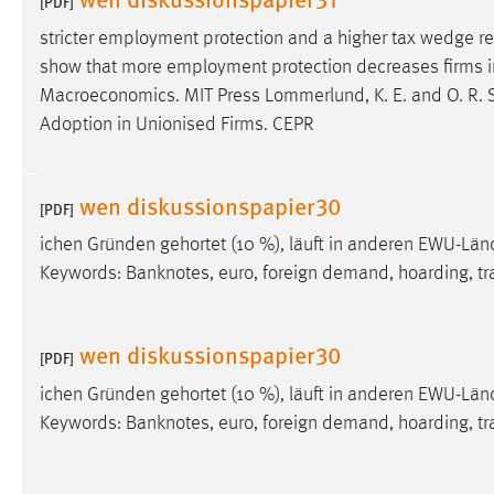
[PDF]
externen Medien Cookies gesetzt.
stricter employment protection and a higher tax wedge re
show that more employment protection decreases firms in
YouTube
Macroeconomics. MIT Press Lommerlund, K. E. and O. R.
Adoption in Unionised Firms. CEPR
Vimeo
wen diskussionspapier30
[PDF]
ichen Gründen gehortet (10 %), läuft in anderen EWU-Lä
Keywords: Banknotes, euro, foreign demand, hoarding, tr
wen diskussionspapier30
[PDF]
ichen Gründen gehortet (10 %), läuft in anderen EWU-Lä
Keywords: Banknotes, euro, foreign demand, hoarding, tr