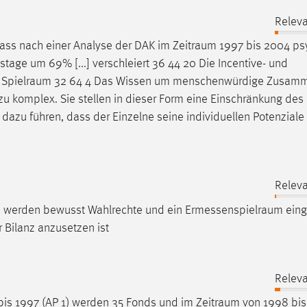
Releva
 dass nach einer Analyse der DAK im
Zeitraum
1997 bis 2004 ps
stage um 69% [...] verschleiert 36 44 20 Die Incentive- und
n
Spielraum
32 64 4 Das Wissen um menschenwürdige Zusamm
 zu komplex. Sie stellen in dieser Form eine Einschränkung des
azu führen, dass der Einzelne seine individuellen Potenziale 
Releva
n werden bewusst Wahlrechte und ein
Ermessenspielraum
eing
 Bilanz anzusetzen ist
Releva
bis 1997 (AP 1) werden 35 Fonds und im
Zeitraum
von 1998 bis