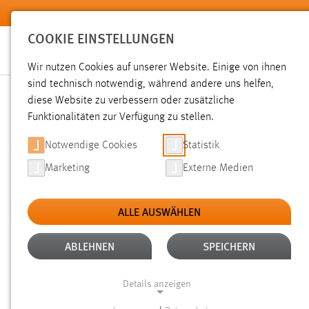
Zum Hauptinhalt springen
COOKIE EINSTELLUNGEN
Wir nutzen Cookies auf unserer Website. Einige von ihnen
sind technisch notwendig, während andere uns helfen,
diese Website zu verbessern oder zusätzliche
SUCHE
Funktionalitäten zur Verfügung zu stellen.
Notwendige Cookies
Statistik
Marketing
Externe Medien
ALLE AUSWÄHLEN
TYP: DATEIEN
ALTER: ÜBER EIN JAHR
Aktive Filter:
ABLEHNEN
SPEICHERN
Gesucht nach "raum".
Es wurden 1268 Ergebnisse gefunde
Details anzeigen