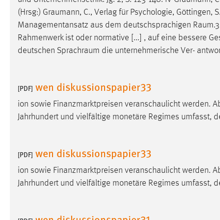
Anbieter:
Google Ireland Limited
(Hrsg:)
Graumann
, C., Verlag für Psychologie, Göttingen
Managementansatz aus dem deutschsprachigen
Raum.3
Zweck:
Conversion-Tracking
Rahmenwerk ist oder normative [...] , auf eine bessere G
Cookie Laufzeit:
3 Monate
deutschen
Sprachraum
die unternehmerische Ver- antwort
Facebook Pixel
wen diskussionspapier33
[PDF]
Name:
_fbp
ion sowie Finanzmarktpreisen veranschaulicht werden. Abb
Anbieter:
Facebook
Jahrhundert und vielfältige monetäre Regimes umfasst, d
Zweck:
Conversion-Tracking
wen diskussionspapier33
Cookie Laufzeit:
3 Monate
[PDF]
ion sowie Finanzmarktpreisen veranschaulicht werden. Abb
Jahrhundert und vielfältige monetäre Regimes umfasst, d
EXTERNE MEDIEN
Um Inhalte von Videoplattformen und Social Media
wen diskussionspapier31
Plattformen anzeigen zu können, werden von diesen