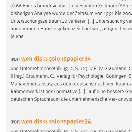
2) 66 Fonds berücksichtigt. Im gesamten
Zeitraum
(AP 1 –
Matomo
bisherigen Analyse wurde der
Zeitraum
von 1991 bis 2004
Untersuchungszeitraum
zu variieren [...] Untersuchung 
Name:
_pk_ref, _pk_cvar, _pk_id, _pk_ses
andauernden Hausse gekennzeichnet war, prägen den z
Zweck:
Zugriffsstatistik
(siehe
Cookie Laufzeit:
Max. 13 Monate
wen diskussionspapier34
[PDF]
und Unternehmensethik. Jg. 2, S. 123-148. IV
Graumann
, 
MARKETING
(Hrsg:)
Graumann
, C., Verlag für Psychologie, Göttingen
Marketing Cookies werden von Drittanbietern
Managementansatz aus dem deutschsprachigen
Raum.3
verwendet, um personalisierte Werbung anzuzeigen.
Rahmenwerk ist oder normative [...] , auf eine bessere G
Sie tun dies, indem sie Besucher über Websites
deutschen
Sprachraum
die unternehmerische Ver- antwort
hinweg verfolgen.
Google Ads
wen diskussionspapier34
[PDF]
Name:
_gcl_au
und Unternehmensethik. Jg. 2, S. 123-148. IV
Graumann
, 