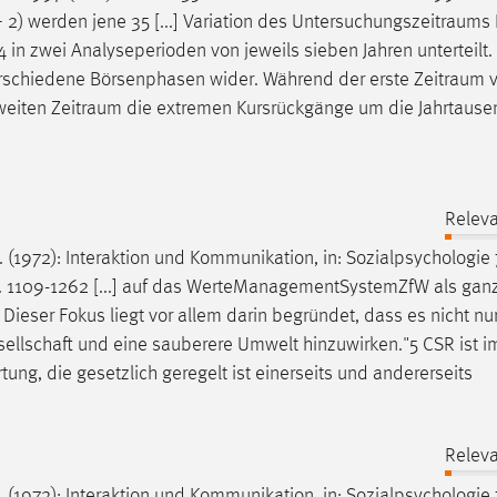
 2) werden jene 35 [...] Variation des
Untersuchungszeitraums
 in zwei Analyseperioden von jeweils sieben Jahren unterteilt
verschiedene Börsenphasen wider. Während der erste
Zeitraum
v
weiten
Zeitraum
die extremen Kursrückgänge um die Jahrtaus
Releva
C. (1972): Interaktion und Kommunikation, in: Sozialpsychologie 
, S. 1109-1262 [...] auf das WerteManagementSystemZfW als ganz
Dieser Fokus liegt vor allem darin begründet, dass es nicht nur
esellschaft und eine sauberere Umwelt hinzuwirken."5 CSR ist i
ung, die gesetzlich geregelt ist einerseits und andererseits
Releva
C. (1972): Interaktion und Kommunikation, in: Sozialpsychologie 