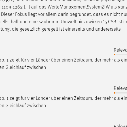
, S. 1109-1262 [...] auf das WerteManagementSystemZfW als ganz
Dieser Fokus liegt vor allem darin begründet, dass es nicht nur
esellschaft und eine sauberere Umwelt hinzuwirken."5 CSR ist i
ung, die gesetzlich geregelt ist einerseits und andererseits
Releva
. 1 zeigt für vier Länder über einen
Zeitraum
, der mehr als ei
en Gleichlauf zwischen
Releva
. 1 zeigt für vier Länder über einen
Zeitraum
, der mehr als ei
en Gleichlauf zwischen
Releva