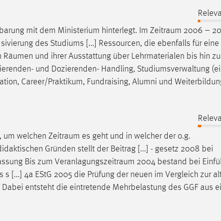
Releva
inbarung mit dem Ministerium hinterlegt. Im
Zeitraum
2006 – 20
sivierung des Studiums [...] Ressourcen, die ebenfalls für eine 
n
Räumen
und ihrer Ausstattung über Lehrmaterialen bis hin zu
udierenden- und Dozierenden- Handling, Studiumsverwaltung (ei
tion, Career/Praktikum, Fundraising, Alumni und Weiterbildun
Releva
en, um welchen
Zeitraum
es geht und in welcher der o.g.
idaktischen Gründen stellt der Beitrag [...] - gesetz 2008 bei
fassung Bis zum
Veranlagungszeitraum
2004 bestand bei Einfü
 s [...] 4a EStG 2005 die Prüfung der neuen im Vergleich zur al
. Dabei entsteht die eintretende Mehrbelastung des GGF aus ei