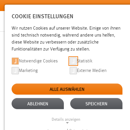
Zum Hauptinhalt springen
COOKIE EINSTELLUNGEN
Wir nutzen Cookies auf unserer Website. Einige von ihnen
sind technisch notwendig, während andere uns helfen,
diese Website zu verbessern oder zusätzliche
SUCHE
Funktionalitäten zur Verfügung zu stellen.
Notwendige Cookies
Statistik
Marketing
Externe Medien
ALLE AUSWÄHLEN
TYP: LINKS
ALTER: ÜBER EIN JAHR
Aktive Filter:
ABLEHNEN
SPEICHERN
Gesucht nach "raum".
Es wurde 1 Ergebnis in 22 Milliseku
Details anzeigen