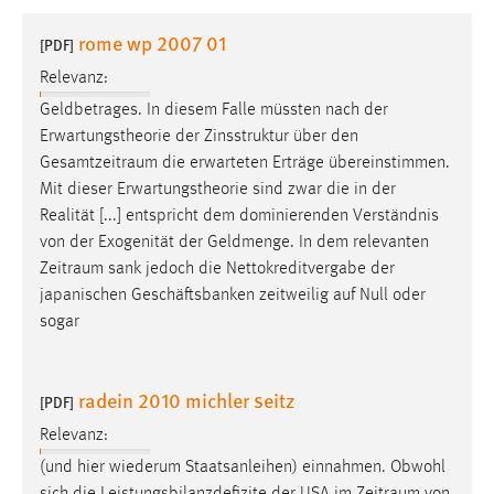
1 Jahr
rome wp 2007 01
[PDF]
Relevanz:
Performance
Geldbetrages. In diesem Falle müssten nach der
Name:
Erwartungstheorie der Zinsstruktur über den
staticfilecache
Gesamtzeitraum
die erwarteten Erträge übereinstimmen.
Mit dieser Erwartungstheorie sind zwar die in der
Zweck:
Realität [...] entspricht dem dominierenden Verständnis
Für performante Seitenauslieferung wird in diesem Cookie
gespeichert, ob man eingeloggt ist.
von der Exogenität der Geldmenge. In dem relevanten
Zeitraum
sank jedoch die Nettokreditvergabe der
japanischen Geschäftsbanken zeitweilig auf Null oder
Sprachpräferenz
sogar
Name:
site-language-preference
radein 2010 michler seitz
[PDF]
Zweck:
Relevanz:
Das Cookie speichert die gewählte Sprache der Website.
(und hier wiederum Staatsanleihen) einnahmen. Obwohl
Cookie Laufzeit: