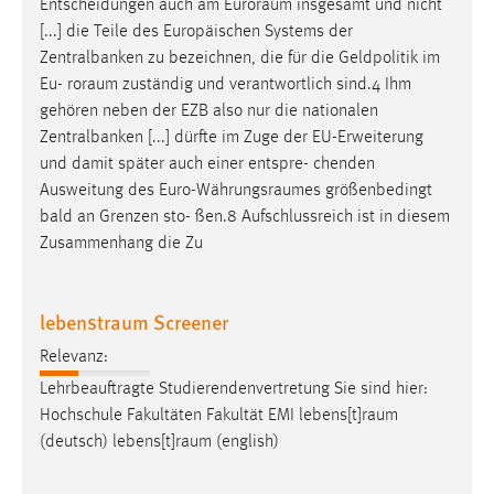
Entscheidungen auch am
Euroraum
insgesamt und nicht
[...] die Teile des Europäischen Systems der
Zentralbanken zu bezeichnen, die für die Geldpolitik im
Eu-
roraum
zuständig und verantwortlich sind.4 Ihm
gehören neben der EZB also nur die nationalen
Zentralbanken [...] dürfte im Zuge der EU-Erweiterung
und damit später auch einer entspre- chenden
Ausweitung des
Euro-Währungsraumes
größenbedingt
bald an Grenzen sto- ßen.8 Aufschlussreich ist in diesem
Zusammenhang die Zu
lebenstraum Screener
Relevanz:
Lehrbeauftragte Studierendenvertretung Sie sind hier:
Hochschule Fakultäten Fakultät EMI
lebens[t]raum
(deutsch)
lebens[t]raum
(english)