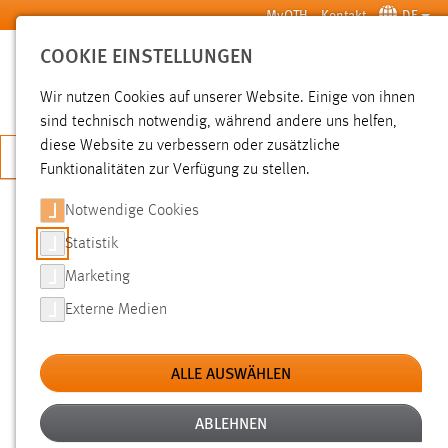
Zum Hauptinhalt springen
MyOTH
Kontakt
DE
COOKIE EINSTELLUNGEN
SUCHE
Wir nutzen Cookies auf unserer Website. Einige von ihnen
sind technisch notwendig, während andere uns helfen,
diese Website zu verbessern oder zusätzliche
JETZT BEWERBEN
Funktionalitäten zur Verfügung zu stellen.
Notwendige Cookies
SUCHE
Statistik
Marketing
FILTER
Externe Medien
Typ
ALLE AUSWÄHLEN
Erstellungsdatum
ABLEHNEN