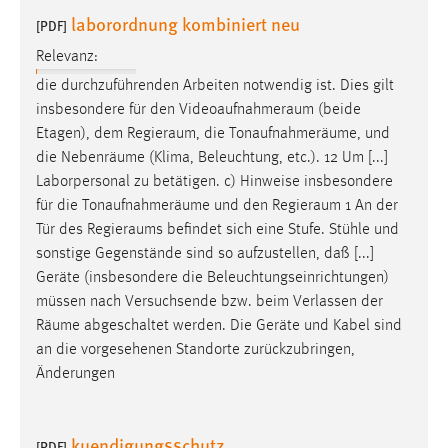
laborordnung kombiniert neu
[PDF]
Relevanz:
die durchzuführenden Arbeiten notwendig ist. Dies gilt
insbesondere für den
Videoaufnahmeraum
(beide
Etagen), dem
Regieraum
, die Tonaufnahmeräume, und
die Nebenräume (Klima, Beleuchtung, etc.). 12 Um [...]
Laborpersonal zu betätigen. c) Hinweise insbesondere
für die Tonaufnahmeräume und den
Regieraum
1 An der
Tür des
Regieraums
befindet sich eine Stufe. Stühle und
sonstige Gegenstände sind so aufzustellen, daß [...]
Geräte (insbesondere die Beleuchtungseinrichtungen)
müssen nach Versuchsende bzw. beim Verlassen der
Räume
abgeschaltet werden. Die Geräte und Kabel sind
an die vorgesehenen Standorte zurückzubringen,
Änderungen
kuendigungsschutz
[PDF]