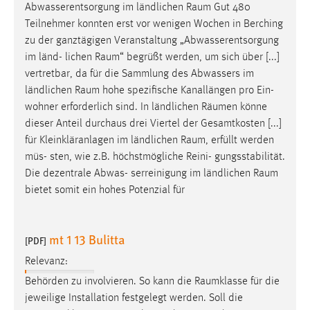
EXTERNE MEDIEN
Abwasserentsorgung im ländlichen
Raum
Gut 480
Teilnehmer konnten erst vor wenigen Wochen in Berching
Um Inhalte von Videoplattformen und Social Media
zu der ganztägigen Veranstaltung „Abwasserentsorgung
Plattformen anzeigen zu können, werden von diesen
im länd- lichen
Raum
“ begrüßt werden, um sich über [...]
externen Medien Cookies gesetzt.
vertretbar, da für die Sammlung des Abwassers im
ländlichen
Raum
hohe spezifische Kanallängen pro Ein-
YouTube
wohner erforderlich sind. In ländlichen
Räumen
könne
dieser Anteil durchaus drei Viertel der Gesamtkosten [...]
Vimeo
für Kleinkläranlagen im ländlichen
Raum
, erfüllt werden
müs- sten, wie z.B. höchstmögliche Reini- gungsstabilität.
Die dezentrale Abwas- serreinigung im ländlichen
Raum
bietet somit ein hohes Potenzial für
mt 1 13 Bulitta
[PDF]
Relevanz:
Behörden zu involvieren. So kann die
Raumklasse
für die
jeweilige Installation festgelegt werden. Soll die