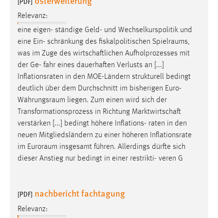
osterweiterung
[PDF]
Conversion-Tracking
Relevanz:
Cookie Laufzeit:
eine eigen- ständige Geld- und Wechselkurspolitik und
3 Monate
eine Ein- schränkung des fiskalpolitischen
Spielraums
,
was im Zuge des wirtschaftlichen Aufholprozesses mit
der Ge- fahr eines dauerhaften Verlusts an [...]
Facebook Pixel
Inflationsraten in den MOE-Ländern strukturell bedingt
Name:
deutlich über dem Durchschnitt im bisherigen
Euro-
_fbp
Währungsraum
liegen. Zum einen wird sich der
Transformationsprozess in Richtung Marktwirtschaft
Anbieter:
verstärken [...] bedingt höhere Inflations- raten in den
Facebook
neuen Mitgliedsländern zu einer höheren Inflationsrate
Zweck:
im
Euroraum
insgesamt führen. Allerdings dürfte sich
Conversion-Tracking
dieser Anstieg nur bedingt in einer restrikti- veren G
Cookie Laufzeit:
3 Monate
nachbericht fachtagung
[PDF]
Relevanz: