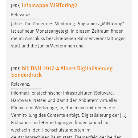
infomappe MINToring2
[PDF]
Relevanz:
Jahres Die Dauer des Mentoring-Programms „MINToring“
ist auf neun Monateangelegt. In diesem
Zeitraum
finden
die im Anschluss beschriebenen Rahmenveranstaltungen
statt und die JuniorMentorinnen und
hlb DNH 2017-4 Albers Digitalisierung
[PDF]
Sonderdruck
Relevanz:
informati- onstechnischer Infrastrukturen (Software,
Hardware, Netze) und damit den Anbietern virtueller
Räume
und Werkzeuge, in, durch und mit denen die
Vermitt- lung des Contents erfolgt. Digitalisierung der [...]
Frühjahrs- und Herbsttagungen finden jährlich an
wechseln- den Hochschulstandorten im
deutschsprachigen
Raum
statt. Themenfeld der beiden