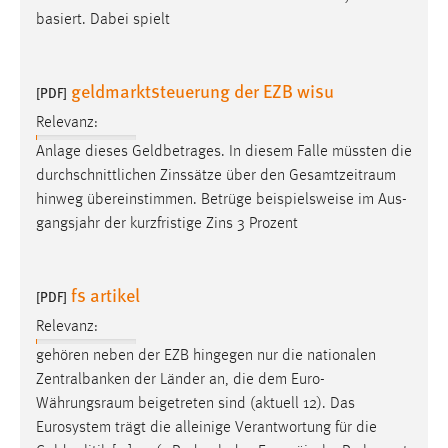
basiert. Dabei spielt
geldmarktsteuerung der EZB wisu
[PDF]
Relevanz:
Anlage dieses Geldbetrages. In diesem Falle müssten die
durchschnittlichen Zinssätze über den
Gesamtzeitraum
hinweg übereinstimmen. Betrüge beispielsweise im Aus-
gangsjahr der kurzfristige Zins 3 Prozent
fs artikel
[PDF]
Relevanz:
gehören neben der EZB hingegen nur die nationalen
Zentralbanken der Länder an, die dem Euro-
Währungsraum
beigetreten sind (aktuell 12). Das
Eurosystem trägt die alleinige Verantwortung für die