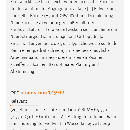
Reinraumklasse
Ia er- reicht werden, muss der
Raum
mit
der Installation der Angiographieanlage [...] Entwicklung
spezieller
Räume
(Hybrid-OPs) für deren Durchführung.
Neue klinische Anwendungen außerhalb der
kardiovaskulären Therapie entwickeln sich zunehmend in
Neurochirurgie,
Traumatologie
und Orthopädie [...]
Einschränkungen bei ca. 45 qm. Typischerweise sollte der
Raum
eher quadratisch sein, um eine best- mögliche
Arbeitssituation insbesondere in kleinen
Räumen
schaffen zu können. Bei optimaler Planung und
Abstimmung
moderation 17 9 09
[PDF]
Relevanz:
(vegetarisch, mit Fisch) 4.000 (1000) SUMME 5.350
(2.350) Quelle: Grohmann, A. „Beitrag der urbanen
Räume
zur Linderung der weltweiten Wasserkrise; gwf 2009