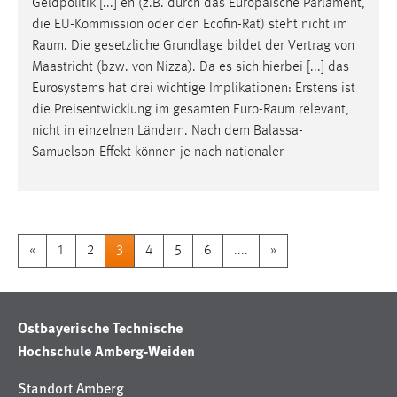
Geldpolitik [...] en (z.B. durch das Europäische Parlament,
die EU-Kommission oder den Ecofin-Rat) steht nicht im
Raum
. Die gesetzliche Grundlage bildet der Vertrag von
Maastricht (bzw. von Nizza). Da es sich hierbei [...] das
Eurosystems hat drei wichtige Implikationen: Erstens ist
die Preisentwicklung im gesamten
Euro-Raum
relevant,
nicht in einzelnen Ländern. Nach dem Balassa-
Samuelson-Effekt können je nach nationaler
«
1
2
3
4
5
6
....
»
Ostbayerische Technische
Hochschule Amberg-Weiden
Standort Amberg