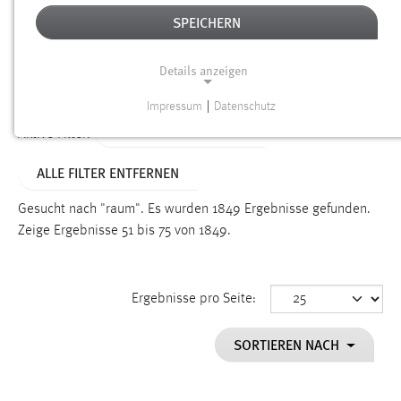
SPEICHERN
Alter
Details anzeigen
SUCHEN
Impressum
|
Datenschutz
NOTWENDIGE COOKIES
ALTER: ÜBER EIN JAHR
Aktive Filter:
Notwendige Cookies ermöglichen grundlegende
ALLE FILTER ENTFERNEN
Funktionen und sind für die einwandfreie Funktion der
Website erforderlich.
Gesucht nach "raum".
Es wurden 1849 Ergebnisse gefunden.
Zeige Ergebnisse 51 bis 75 von 1849.
Einverständnis
Name:
cookie_consent
Ergebnisse pro Seite:
Zweck:
SORTIEREN NACH
Dieser Cookie speichert die ausgewählten Einverständnis-
Optionen des Benutzers
Cookie Laufzeit: