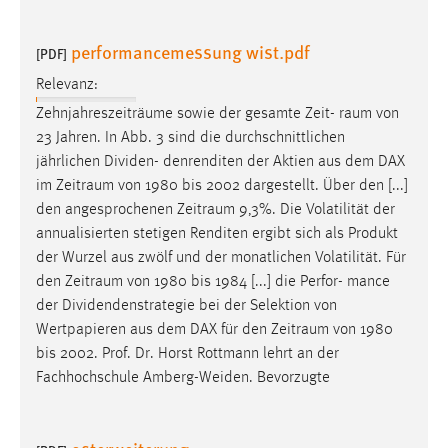
Cookie Laufzeit:
performancemessung wist.pdf
[PDF]
Max. 13 Monate
Relevanz:
Zehnjahreszeiträume sowie der gesamte Zeit-
raum
von
MARKETING
23 Jahren. In Abb. 3 sind die durchschnittlichen
jährlichen Dividen- denrenditen der Aktien aus dem DAX
Marketing Cookies werden von Drittanbietern
im
Zeitraum
von 1980 bis 2002 dargestellt. Über den [...]
verwendet, um personalisierte Werbung anzuzeigen.
den angesprochenen
Zeitraum
9,3%. Die Volatilität der
Sie tun dies, indem sie Besucher über Websites
annualisierten stetigen Renditen ergibt sich als Produkt
hinweg verfolgen.
der Wurzel aus zwölf und der monatlichen Volatilität. Für
den
Zeitraum
von 1980 bis 1984 [...] die Perfor- mance
Google Ads
der Dividendenstrategie bei der Selektion von
Name:
Wertpapieren aus dem DAX für den
Zeitraum
von 1980
_gcl_au
bis 2002. Prof. Dr. Horst Rottmann lehrt an der
Fachhochschule Amberg-Weiden. Bevorzugte
Anbieter:
Google Ireland Limited
Zweck: