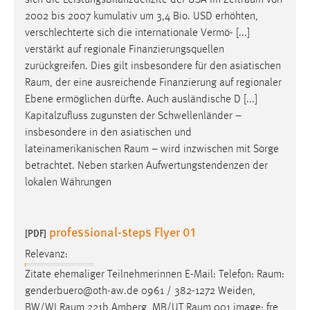
sich die Leistungsbilanzdefizite der USA im
Zeitraum
von
30 Tage
2002 bis 2007 kumulativ um 3,4 Bio. USD erhöhten,
verschlechterte sich die internationale Vermö- [...]
Chat
verstärkt auf regionale Finanzierungsquellen
zurückgreifen. Dies gilt insbesondere für den asiatischen
Name:
Raum
, der eine ausreichende Finanzierung auf regionaler
MibewSessionID, MIBEW_UserID, mibew_locale, mibew-
Ebene ermöglichen dürfte. Auch ausländische D [...]
chat-frame-style-5e9dbeb1811c0446
Kapitalzufluss zugunsten der Schwellenländer –
Zweck:
insbesondere in den asiatischen und
Wird benötigt um die Chatfunktion nutzen zu können.
lateinamerikanischen
Raum
– wird inzwischen mit Sorge
betrachtet. Neben starken Aufwertungstendenzen der
Cookie Laufzeit:
lokalen Währungen
MibewSessionID, mibew-chat-frame-style-
5e9dbeb1811c0446 = Sitzungslaufzeit, mibew_locale = 3
Jahre, MIBEW_UserID = 1 Jahr
professional-steps Flyer 01
[PDF]
Login
Relevanz:
Zitate ehemaliger Teilnehmerinnen E-Mail: Telefon:
Raum
:
Name:
genderbuero@oth-aw.de 0961 / 382-1272 Weiden,
fe_user, be_user, be_lastLoginProvider
BW/WI
Raum
221b Amberg, MB/UT
Raum
001 image: fre