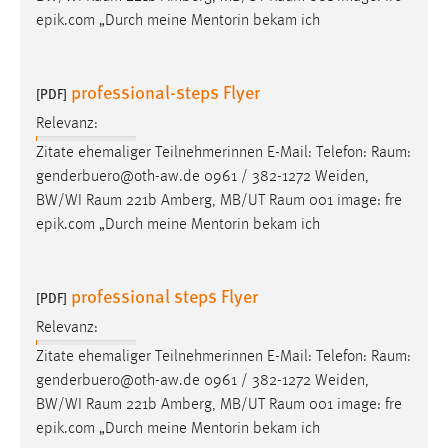
Zweck:
epik.com „Durch meine Mentorin bekam ich
Dieser Cookie ist notwendig um sich an der Website
einloggen zu können.
professional-steps Flyer
[PDF]
Cookie Laufzeit:
24 Stunden
Relevanz:
Zitate ehemaliger Teilnehmerinnen E-Mail: Telefon:
Raum
:
genderbuero@oth-aw.de 0961 / 382-1272 Weiden,
STATISTIK
BW/WI
Raum
221b Amberg, MB/UT
Raum
001 image: fre
epik.com „Durch meine Mentorin bekam ich
Statistik Cookies erfassen Informationen anonym.
Diese Informationen helfen uns zu verstehen, wie
unsere Besucher unsere Website nutzen.
professional steps Flyer
[PDF]
Matomo
Relevanz:
Zitate ehemaliger Teilnehmerinnen E-Mail: Telefon:
Raum
:
Name:
genderbuero@oth-aw.de 0961 / 382-1272 Weiden,
_pk_ref, _pk_cvar, _pk_id, _pk_ses
BW/WI
Raum
221b Amberg, MB/UT
Raum
001 image: fre
Zweck:
epik.com „Durch meine Mentorin bekam ich
Zugriffsstatistik