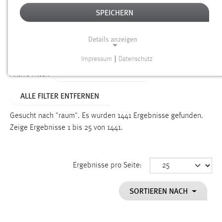
SPEICHERN
Alter
Details anzeigen
SUCHEN
Impressum
|
Datenschutz
NOTWENDIGE COOKIES
ALTER: ÜBER EIN JAHR
Aktive Filter:
Notwendige Cookies ermöglichen grundlegende
ALLE FILTER ENTFERNEN
Funktionen und sind für die einwandfreie Funktion der
Website erforderlich.
Gesucht nach "raum".
Es wurden 1441 Ergebnisse gefunden.
Zeige Ergebnisse 1 bis 25 von 1441.
Einverständnis
Name:
cookie_consent
Ergebnisse pro Seite:
Zweck:
SORTIEREN NACH
Dieser Cookie speichert die ausgewählten Einverständnis-
Optionen des Benutzers
Cookie Laufzeit: