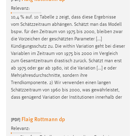
Conversion-Tracking
Relevanz:
Cookie Laufzeit:
10,4 % auf. 10 Tabelle 2 zeigt, dass diese Ergebnisse
3 Monate
vom
Schätzzeitraum
abhängen. Schätzt man das Modell
bspw. für den
Zeitraum
von 1975 bis 2000, bleiben zwar
die Vorzeichen der geschätzten Parameter [...]
Facebook Pixel
Kündigungsschutz zu. Die within Variation geht bei dieser
Name:
Variablen im
Zeitraum
von 1975 bis 2000 im Vergleich
_fbp
zum
Gesamtzeitraum
drastisch zurück. Schätzt man erst
ab 1975 oder gar ab 1980, ist die Variation [...] e oder
Anbieter:
Mehrjahresdurchschnitte, sondern ihre
Facebook
Trendkomponente. 2) Wir verwenden einen langen
Zweck:
Schätzzeitraum
von 1960 bis 2000, was gewährleistet,
Conversion-Tracking
dass genügend Variation der Institutionen innerhalb der
Cookie Laufzeit:
3 Monate
Flaig Rottmann dp
[PDF]
Relevanz: