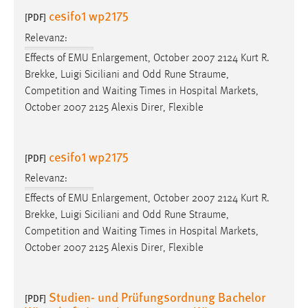
30 Tage
cesifo1 wp2175
[PDF]
Relevanz:
Chat
Effects of EMU Enlargement, October 2007 2124 Kurt R.
Name:
Brekke, Luigi Siciliani and Odd Rune
Straume
,
MibewSessionID, MIBEW_UserID, mibew_locale, mibew-
Competition and Waiting Times in Hospital Markets,
chat-frame-style-5e9dbeb1811c0446
October 2007 2125 Alexis Direr, Flexible
Zweck:
Wird benötigt um die Chatfunktion nutzen zu können.
cesifo1 wp2175
[PDF]
Cookie Laufzeit:
Relevanz:
MibewSessionID, mibew-chat-frame-style-
5e9dbeb1811c0446 = Sitzungslaufzeit, mibew_locale = 3
Effects of EMU Enlargement, October 2007 2124 Kurt R.
Jahre, MIBEW_UserID = 1 Jahr
Brekke, Luigi Siciliani and Odd Rune
Straume
,
Competition and Waiting Times in Hospital Markets,
October 2007 2125 Alexis Direr, Flexible
Login
Name:
Studien- und Prüfungsordnung Bachelor
fe_user, be_user, be_lastLoginProvider
[PDF]