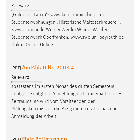
Relevanz:
Cookie Laufzeit:
„Goldenes Lamm“: www.kiener-immobilien.de
Max. 13 Monate
Studentenwohnungen „Historische Malteserbrauerei“:
www.euraum.de
WeidenWeidenWeidenWeiden
Studentenwerk Oberfranken: www.swo.uni-bayreuth.de
MARKETING
Online Online Online
Marketing Cookies werden von Drittanbietern
verwendet, um personalisierte Werbung anzuzeigen.
Amtsblatt Nr. 2008 4
[PDF]
Sie tun dies, indem sie Besucher über Websites
hinweg verfolgen.
Relevanz:
spätestens im ersten Monat des dritten Semesters
Google Ads
erfolgen. Erfolgt die Anmeldung nicht innerhalb dieses
Zeitraums
, so wird vom Vorsitzenden der
Name:
Prüfungskommission die Ausgabe eines Themas und
_gcl_au
Anmeldung der Arbeit
Anbieter:
Google Ireland Limited
Flaig Rottmann dp
[PDF]
Zweck: