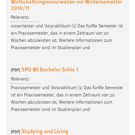
Wirtschaftsingenieurwesen vor Wintersemester
Zweck:
2010/11
Dieser Cookie ist notwendig um sich an der Website
Relevanz:
einloggen zu können.
xissemester und Vorpraktikum (1) Das fünfte Semester ist
Cookie Laufzeit:
ein Praxissemester, das in einem
Zeitraum
von 20
24 Stunden
Wochen abzuleisten ist. Weitere Informationen zum
Praxissemester sind im Studienplan und
STATISTIK
SPO WI Bachelor Schie 1
Statistik Cookies erfassen Informationen anonym.
[PDF]
Diese Informationen helfen uns zu verstehen, wie
Relevanz:
unsere Besucher unsere Website nutzen.
Praxissemester und Vorpraktikum (1) Das fünfte Semester
ist ein Praxissemester, das in einem
Zeitraum
von 20
Matomo
Wochen abzuleisten ist. Weitere Informationen zum
Praxissemester sind im Studienplan und
Name:
_pk_ref, _pk_cvar, _pk_id, _pk_ses
Zweck:
Studying and Living
[PDF]
Zugriffsstatistik