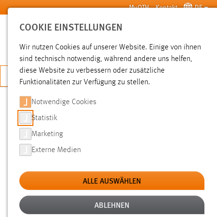
Zum Hauptinhalt springen
MyOTH
Kontakt
DE
COOKIE EINSTELLUNGEN
SUCHE
Wir nutzen Cookies auf unserer Website. Einige von ihnen
sind technisch notwendig, während andere uns helfen,
diese Website zu verbessern oder zusätzliche
JETZT BEWERBEN
Funktionalitäten zur Verfügung zu stellen.
Notwendige Cookies
SUCHE
Statistik
Marketing
FILTER
Externe Medien
Typ
ALLE AUSWÄHLEN
Erstellungsdatum
ABLEHNEN