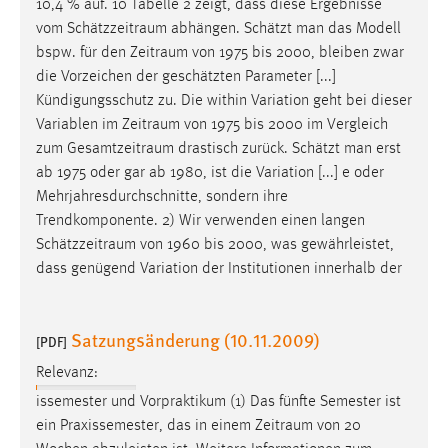
10,4 % auf. 10 Tabelle 2 zeigt, dass diese Ergebnisse
EXTERNE MEDIEN
vom
Schätzzeitraum
abhängen. Schätzt man das Modell
Um Inhalte von Videoplattformen und Social Media
bspw. für den
Zeitraum
von 1975 bis 2000, bleiben zwar
Plattformen anzeigen zu können, werden von diesen
die Vorzeichen der geschätzten Parameter [...]
externen Medien Cookies gesetzt.
Kündigungsschutz zu. Die within Variation geht bei dieser
Variablen im
Zeitraum
von 1975 bis 2000 im Vergleich
YouTube
zum
Gesamtzeitraum
drastisch zurück. Schätzt man erst
ab 1975 oder gar ab 1980, ist die Variation [...] e oder
Vimeo
Mehrjahresdurchschnitte, sondern ihre
Trendkomponente. 2) Wir verwenden einen langen
Schätzzeitraum
von 1960 bis 2000, was gewährleistet,
dass genügend Variation der Institutionen innerhalb der
Satzungsänderung (10.11.2009)
[PDF]
Relevanz:
issemester und Vorpraktikum (1) Das fünfte Semester ist
ein Praxissemester, das in einem
Zeitraum
von 20