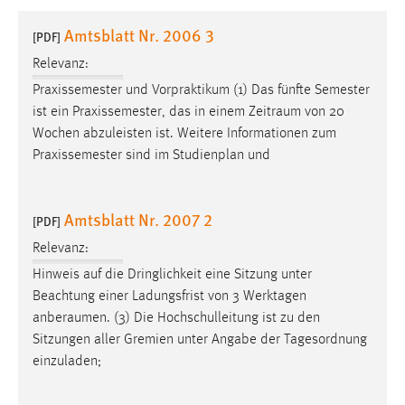
1 Jahr
Amtsblatt Nr. 2006 3
[PDF]
Relevanz:
Performance
Praxissemester und Vorpraktikum (1) Das fünfte Semester
Name:
ist ein Praxissemester, das in einem
Zeitraum
von 20
staticfilecache
Wochen abzuleisten ist. Weitere Informationen zum
Praxissemester sind im Studienplan und
Zweck:
Für performante Seitenauslieferung wird in diesem Cookie
gespeichert, ob man eingeloggt ist.
Amtsblatt Nr. 2007 2
[PDF]
Sprachpräferenz
Relevanz:
Hinweis auf die Dringlichkeit eine Sitzung unter
Name:
Beachtung einer Ladungsfrist von 3 Werktagen
site-language-preference
anberaumen
. (3) Die Hochschulleitung ist zu den
Zweck:
Sitzungen aller Gremien unter Angabe der Tagesordnung
Das Cookie speichert die gewählte Sprache der Website.
einzuladen;
Cookie Laufzeit: