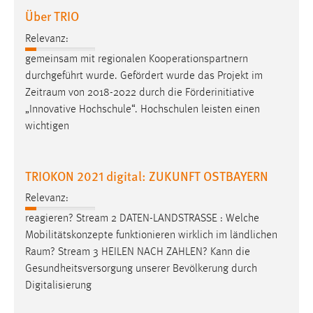
30 Tage
Über TRIO
Relevanz:
Chat
gemeinsam mit regionalen Kooperationspartnern
Name:
durchgeführt wurde. Gefördert wurde das Projekt im
MibewSessionID, MIBEW_UserID, mibew_locale, mibew-
Zeitraum
von 2018-2022 durch die Förderinitiative
chat-frame-style-5e9dbeb1811c0446
„Innovative Hochschule“. Hochschulen leisten einen
wichtigen
Zweck:
Wird benötigt um die Chatfunktion nutzen zu können.
Cookie Laufzeit:
TRIOKON 2021 digital: ZUKUNFT OSTBAYERN
MibewSessionID, mibew-chat-frame-style-
Relevanz:
5e9dbeb1811c0446 = Sitzungslaufzeit, mibew_locale = 3
Jahre, MIBEW_UserID = 1 Jahr
reagieren? Stream 2 DATEN-LANDSTRASSE : Welche
Mobilitätskonzepte funktionieren wirklich im ländlichen
Raum
? Stream 3 HEILEN NACH ZAHLEN? Kann die
Login
Gesundheitsversorgung unserer Bevölkerung durch
Name:
Digitalisierung
fe_user, be_user, be_lastLoginProvider