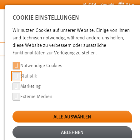
Zum Hauptinhalt springen
MyOTH
Kontakt
DE
COOKIE EINSTELLUNGEN
SUCHE
Wir nutzen Cookies auf unserer Website. Einige von ihnen
sind technisch notwendig, während andere uns helfen,
diese Website zu verbessern oder zusätzliche
JETZT BEWERBEN
Funktionalitäten zur Verfügung zu stellen.
Notwendige Cookies
SUCHE
Statistik
Marketing
FILTER
Externe Medien
Typ
ALLE AUSWÄHLEN
Erstellungsdatum
ABLEHNEN