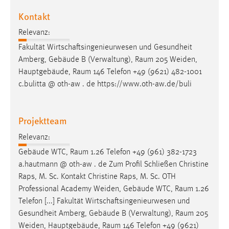
Zweck:
Kontakt
Dieser Cookie ist notwendig um sich an der Website
einloggen zu können.
Relevanz:
Fakultät Wirtschaftsingenieurwesen und Gesundheit
Cookie Laufzeit:
Amberg, Gebäude B (Verwaltung),
Raum
205 Weiden,
24 Stunden
Hauptgebäude,
Raum
146 Telefon +49 (9621) 482-1001
c.bulitta @ oth-aw . de https://www.oth-aw.de/buli
STATISTIK
Statistik Cookies erfassen Informationen anonym.
Projektteam
Diese Informationen helfen uns zu verstehen, wie
Relevanz:
unsere Besucher unsere Website nutzen.
Gebäude WTC,
Raum
1.26 Telefon +49 (961) 382-1723
a.hautmann @ oth-aw . de Zum Profil Schließen Christine
Matomo
Raps, M. Sc. Kontakt Christine Raps, M. Sc. OTH
Name:
Professional Academy Weiden, Gebäude WTC,
Raum
1.26
_pk_ref, _pk_cvar, _pk_id, _pk_ses
Telefon [...] Fakultät Wirtschaftsingenieurwesen und
Gesundheit Amberg, Gebäude B (Verwaltung),
Raum
205
Zweck:
Weiden, Hauptgebäude,
Raum
146 Telefon +49 (9621)
Zugriffsstatistik