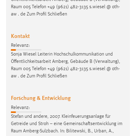
EXTERNE MEDIEN
Raum
005 Telefon +49 (9621) 482-3135 s.wiesel @ oth-
Um Inhalte von Videoplattformen und Social Media
aw . de Zum Profil Schließen
Plattformen anzeigen zu können, werden von diesen
externen Medien Cookies gesetzt.
Kontakt
YouTube
Relevanz:
Sonja Wiesel Leiterin Hochschulkommunikation und
Vimeo
Öffentlichkeitsarbeit Amberg, Gebäude B (Verwaltung),
Raum
005 Telefon +49 (9621) 482-3135 s.wiesel @ oth-
aw . de Zum Profil Schließen
Forschung & Entwicklung
Relevanz:
Stefan und andere, 2007. Kleinfeuerungsanlage für
Getreide und Stroh – eine Gemeinschaftsentwicklung im
Raum
Amberg-Sulzbach. In: Bilitewski, B., Urban, A.,