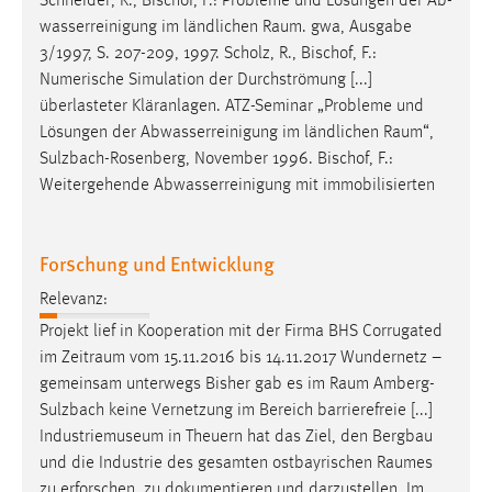
Schneider, R., Bischof, F.: Probleme und Lösungen der Ab­
was­ser­reinigung im ländlichen
Raum
. gwa, Ausgabe
3/1997, S. 207-209, 1997. Scholz, R., Bischof, F.:
Numerische Simulation der Durchströmung [...]
überlasteter Kläranlagen. ATZ-Seminar „Probleme und
Lösungen der Abwasserreinigung im länd­lichen
Raum
“,
Sulzbach-Rosenberg, November 1996. Bischof, F.:
Weitergehende Abwasserreinigung mit im­mo­bi­li­sier­ten
Forschung und Entwicklung
Relevanz:
Projekt lief in Kooperation mit der Firma BHS Corrugated
im
Zeitraum
vom 15.11.2016 bis 14.11.2017 Wundernetz –
gemeinsam unterwegs Bisher gab es im
Raum
Amberg-
Sulzbach keine Vernetzung im Bereich barrierefreie [...]
Industriemuseum in Theuern hat das Ziel, den Bergbau
und die Industrie des gesamten ostbayrischen
Raumes
zu erforschen, zu dokumentieren und darzustellen. Im