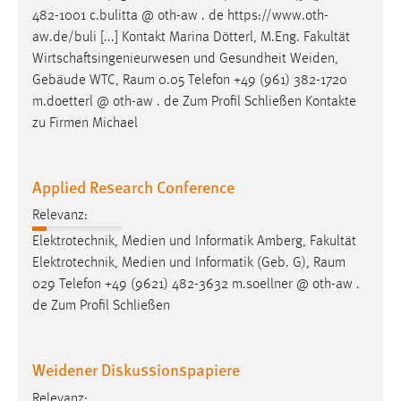
482-1001 c.bulitta @ oth-aw . de https://www.oth-
Cookie Laufzeit:
aw.de/buli [...] Kontakt Marina Dötterl, M.Eng. Fakultät
Max. 13 Monate
Wirtschaftsingenieurwesen und Gesundheit Weiden,
Gebäude WTC,
Raum
0.05 Telefon +49 (961) 382-1720
m.doetterl @ oth-aw . de Zum Profil Schließen Kontakte
MARKETING
zu Firmen Michael
Marketing Cookies werden von Drittanbietern
verwendet, um personalisierte Werbung anzuzeigen.
Applied Research Conference
Sie tun dies, indem sie Besucher über Websites
hinweg verfolgen.
Relevanz:
Elektrotechnik, Medien und Informatik Amberg, Fakultät
Google Ads
Elektrotechnik, Medien und Informatik (Geb. G),
Raum
029 Telefon +49 (9621) 482-3632 m.soellner @ oth-aw .
Name:
de Zum Profil Schließen
_gcl_au
Anbieter:
Weidener Diskussionspapiere
Google Ireland Limited
Relevanz:
Zweck: