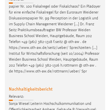
Conversion-Tracking
papier Nr. 100 Fiskalregel oder Fiskalchaos? Ein Plädoyer
für eine einfache Fiskalregel für den
Euroraum
Weidener
Cookie Laufzeit:
Diskussionspapier Nr. 99 Perception in der Logistik und
3 Monate
im Supply Chain Management Weidener [...] Dr. Franz
Seitz Praktikumsbeauftragter BW Professor Weiden
Facebook Pixel
Business School Weiden, Hauptgebäude,
Raum
202
Telefon +49 (961) 382-1318 f.seitz @ oth-aw . de
Name:
https://www.oth-aw.de/seitz/ueber/ Sprechzeiten: [...]
_fbp
Institut für Wirtschaftsforschung (seit 10/2004) Professor
Anbieter:
Weiden Business School Weiden, Hauptgebäude,
Raum
Facebook
202 Telefon +49 (961) 382-1316 h.rottmann @ oth-aw .
de https://www.oth-aw.de/rottmann/ueber/ Spr
Zweck:
Conversion-Tracking
Cookie Laufzeit:
Nachhaltigkeitsbericht
3 Monate
Relevanz:
Sonja Wiesel Leiterin Hochschulkommunikation und
Öffentlichkeitsarbeit Amberg, Gebäude B (Verwaltung),