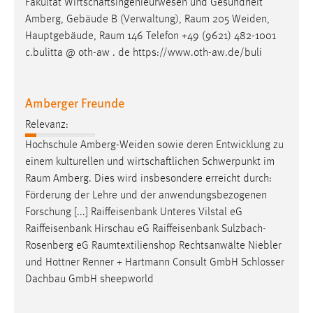
Fakultät Wirtschaftsingenieurwesen und Gesundheit
1 Jahr
Amberg, Gebäude B (Verwaltung),
Raum
205 Weiden,
Hauptgebäude,
Raum
146 Telefon +49 (9621) 482-1001
Performance
c.bulitta @ oth-aw . de https://www.oth-aw.de/buli
Name:
staticfilecache
Amberger Freunde
Zweck:
Relevanz:
Für performante Seitenauslieferung wird in diesem Cookie
Hochschule Amberg-Weiden sowie deren Entwicklung zu
gespeichert, ob man eingeloggt ist.
einem kulturellen und wirtschaftlichen Schwerpunkt im
Raum
Amberg. Dies wird insbesondere erreicht durch:
Sprachpräferenz
Förderung der Lehre und der anwendungsbezogenen
Forschung [...] Raiffeisenbank Unteres Vilstal eG
Name:
Raiffeisenbank Hirschau eG Raiffeisenbank Sulzbach-
site-language-preference
Rosenberg eG
Raumtextilienshop
Rechtsanwälte Niebler
Zweck:
und Hottner Renner + Hartmann Consult GmbH Schlosser
Das Cookie speichert die gewählte Sprache der Website.
Dachbau GmbH sheepworld
Cookie Laufzeit: