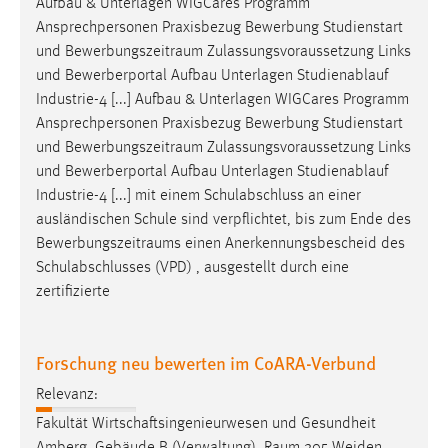
Aufbau & Unterlagen WIGCares Programm
1 Jahr
Ansprechpersonen Praxisbezug Bewerbung Studienstart
und
Bewerbungszeitraum
Zulassungsvoraussetzung Links
Performance
und Bewerberportal Aufbau Unterlagen Studienablauf
Industrie-4 [...] Aufbau & Unterlagen WIGCares Programm
Name:
Ansprechpersonen Praxisbezug Bewerbung Studienstart
staticfilecache
und
Bewerbungszeitraum
Zulassungsvoraussetzung Links
und Bewerberportal Aufbau Unterlagen Studienablauf
Zweck:
Industrie-4 [...] mit einem Schulabschluss an einer
Für performante Seitenauslieferung wird in diesem Cookie
gespeichert, ob man eingeloggt ist.
ausländischen Schule sind verpflichtet, bis zum Ende des
Bewerbungszeitraums
einen Anerkennungsbescheid des
Schulabschlusses (VPD) , ausgestellt durch eine
Sprachpräferenz
zertifizierte
Name:
site-language-preference
Forschung neu bewerten im CoARA-Verbund
Zweck:
Relevanz:
Das Cookie speichert die gewählte Sprache der Website.
Fakultät Wirtschaftsingenieurwesen und Gesundheit
Cookie Laufzeit: