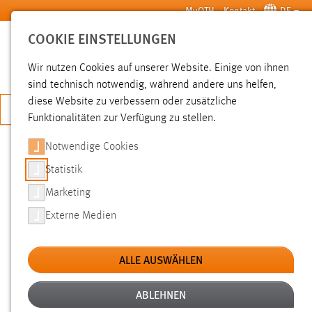
Zum Hauptinhalt springen
MyOTH
Kontakt
DE
COOKIE EINSTELLUNGEN
SUCHE
Wir nutzen Cookies auf unserer Website. Einige von ihnen
sind technisch notwendig, während andere uns helfen,
diese Website zu verbessern oder zusätzliche
JETZT BEWERBEN
Funktionalitäten zur Verfügung zu stellen.
Notwendige Cookies
SUCHE
Statistik
Marketing
FILTER
Externe Medien
Typ
ALLE AUSWÄHLEN
Erstellungsdatum
ABLEHNEN