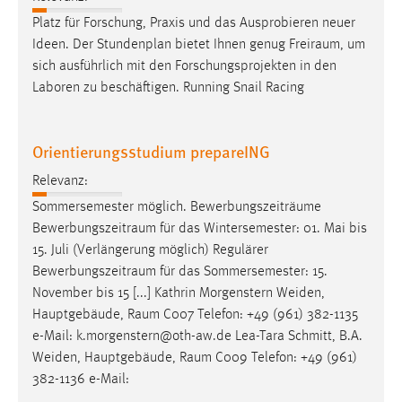
Platz für Forschung, Praxis und das Ausprobieren neuer
Cookie Laufzeit:
Ideen. Der Stundenplan bietet Ihnen genug
Freiraum
, um
Max. 13 Monate
sich ausführlich mit den Forschungsprojekten in den
Laboren zu beschäftigen. Running Snail Racing
MARKETING
Orientierungsstudium prepareING
Marketing Cookies werden von Drittanbietern
verwendet, um personalisierte Werbung anzuzeigen.
Relevanz:
Sie tun dies, indem sie Besucher über Websites
Sommersemester möglich. Bewerbungszeiträume
hinweg verfolgen.
Bewerbungszeitraum
für das Wintersemester: 01. Mai bis
15. Juli (Verlängerung möglich) Regulärer
Google Ads
Bewerbungszeitraum
für das Sommersemester: 15.
November bis 15 [...] Kathrin Morgenstern Weiden,
Name:
Hauptgebäude,
Raum
C007 Telefon: +49 (961) 382-1135
_gcl_au
e-Mail: k.morgenstern@oth-aw.de Lea-Tara Schmitt, B.A.
Anbieter:
Weiden, Hauptgebäude,
Raum
C009 Telefon: +49 (961)
Google Ireland Limited
382-1136 e-Mail:
Zweck: