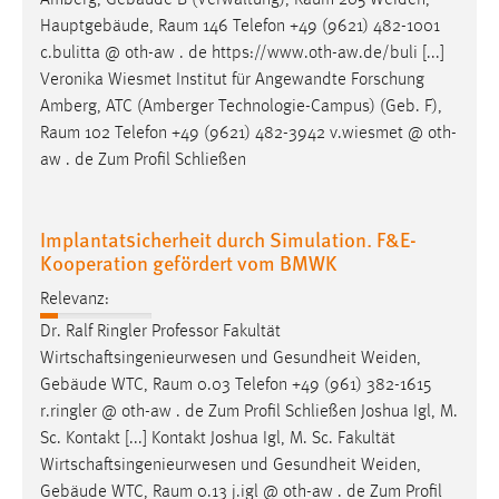
Amberg, Gebäude B (Verwaltung),
Raum
205 Weiden,
30 Tage
Hauptgebäude,
Raum
146 Telefon +49 (9621) 482-1001
c.bulitta @ oth-aw . de https://www.oth-aw.de/buli [...]
Chat
Veronika Wiesmet Institut für Angewandte Forschung
Amberg, ATC (Amberger Technologie-Campus) (Geb. F),
Name:
Raum
102 Telefon +49 (9621) 482-3942 v.wiesmet @ oth-
MibewSessionID, MIBEW_UserID, mibew_locale, mibew-
aw . de Zum Profil Schließen
chat-frame-style-5e9dbeb1811c0446
Zweck:
Wird benötigt um die Chatfunktion nutzen zu können.
Implantatsicherheit durch Simulation. F&E-
Kooperation gefördert vom BMWK
Cookie Laufzeit:
MibewSessionID, mibew-chat-frame-style-
Relevanz:
5e9dbeb1811c0446 = Sitzungslaufzeit, mibew_locale = 3
Dr. Ralf Ringler Professor Fakultät
Jahre, MIBEW_UserID = 1 Jahr
Wirtschaftsingenieurwesen und Gesundheit Weiden,
Gebäude WTC,
Raum
0.03 Telefon +49 (961) 382-1615
Login
r.ringler @ oth-aw . de Zum Profil Schließen Joshua Igl, M.
Sc. Kontakt [...] Kontakt Joshua Igl, M. Sc. Fakultät
Name:
Wirtschaftsingenieurwesen und Gesundheit Weiden,
fe_user, be_user, be_lastLoginProvider
Gebäude WTC,
Raum
0.13 j.igl @ oth-aw . de Zum Profil