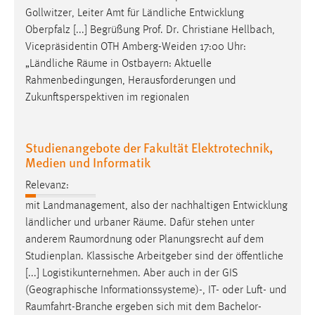
Gollwitzer, Leiter Amt für Ländliche Entwicklung
Oberpfalz [...] Begrüßung Prof. Dr. Christiane Hellbach,
Vicepräsidentin OTH Amberg-Weiden 17:00 Uhr:
„Ländliche
Räume
in Ostbayern: Aktuelle
Rahmenbedingungen, Herausforderungen und
Zukunftsperspektiven im regionalen
Studienangebote der Fakultät Elektrotechnik,
Medien und Informatik
Relevanz:
mit Landmanagement, also der nachhaltigen Entwicklung
ländlicher und urbaner
Räume
. Dafür stehen unter
anderem
Raumordnung
oder Planungsrecht auf dem
Studienplan. Klassische Arbeitgeber sind der öffentliche
[...] Logistikunternehmen. Aber auch in der GIS
(Geographische Informationssysteme)-, IT- oder Luft- und
Raumfahrt-Branche
ergeben sich mit dem Bachelor-