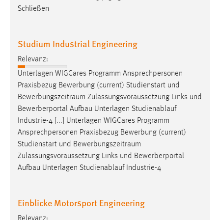
Zweck:
Schließen
Dieser Cookie ist notwendig um sich an der Website
einloggen zu können.
Studium Industrial Engineering
Cookie Laufzeit:
24 Stunden
Relevanz:
Unterlagen WIGCares Programm Ansprechpersonen
Praxisbezug Bewerbung (current) Studienstart und
STATISTIK
Bewerbungszeitraum
Zulassungsvoraussetzung Links und
Bewerberportal Aufbau Unterlagen Studienablauf
Statistik Cookies erfassen Informationen anonym.
Industrie-4 [...] Unterlagen WIGCares Programm
Diese Informationen helfen uns zu verstehen, wie
Ansprechpersonen Praxisbezug Bewerbung (current)
unsere Besucher unsere Website nutzen.
Studienstart und
Bewerbungszeitraum
Zulassungsvoraussetzung Links und Bewerberportal
Matomo
Aufbau Unterlagen Studienablauf Industrie-4
Name:
_pk_ref, _pk_cvar, _pk_id, _pk_ses
Einblicke Motorsport Engineering
Zweck:
Relevanz:
Zugriffsstatistik