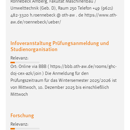
Rönnebeck Amberg, Fakultät Maschinenbau /
EXTERNE MEDIEN
Umwelttechnik (Geb. D),
Raum
250 Telefon +49 (9621)
Um Inhalte von Videoplattformen und Social Media
482-3320 h.roennebeck @ oth-aw . de https://www.oth-
Plattformen anzeigen zu können, werden von diesen
aw.de/roennebeck/ueber/
externen Medien Cookies gesetzt.
YouTube
Infoveranstaltung Prüfungsanmeldung und
Studienorganisation
Vimeo
Relevanz:
Ort: Online via BBB ( https://bbb.oth-aw.de/rooms/ghc-
doj-cex-azk/join ) Die Anmeldung für den
Prüfungszeitraum
für das Wintersemester 2025/2026 ist
von Mittwoch, 10. Dezember 2025 bis einschließlich
Mittwoch
Forschung
Relevanz: