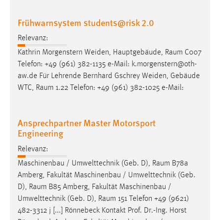
Conversion-Tracking
Frühwarnsystem students@risk 2.0
Cookie Laufzeit:
Relevanz:
3 Monate
Kathrin Morgenstern Weiden, Hauptgebäude,
Raum
C007
Telefon: +49 (961) 382-1135 e-Mail: k.morgenstern@oth-
Facebook Pixel
aw.de Für Lehrende Bernhard Gschrey Weiden, Gebäude
Name:
WTC,
Raum
1.22 Telefon: +49 (961) 382-1025 e-Mail:
_fbp
Anbieter:
Ansprechpartner Master Motorsport
Facebook
Engineering
Zweck:
Relevanz:
Conversion-Tracking
Maschinenbau / Umwelttechnik (Geb. D),
Raum
B78a
Cookie Laufzeit:
Amberg, Fakultät Maschinenbau / Umwelttechnik (Geb.
3 Monate
D),
Raum
B85 Amberg, Fakultät Maschinenbau /
Umwelttechnik (Geb. D),
Raum
151 Telefon +49 (9621)
482-3312 j [...] Rönnebeck Kontakt Prof. Dr.-Ing. Horst