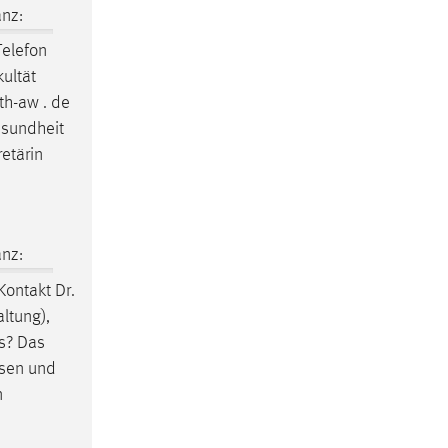
nz:
Telefon
kultät
th-aw . de
esundheit
etärin
nz:
Kontakt Dr.
ltung),
s? Das
esen und
n