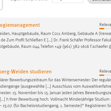
ologiemanagement
Releva
e Weiden, Hauptgebäude,
Raum
C011 Amberg, Gebäude A (Verwal
e Zum Profil Schließen E [...] Dr. Frank Schäfer Professor Fakul
uptgebäude,
Raum
044 Telefon +49 (961) 382-1616 f.schaefer 
mberg-Weiden studieren
Releva
ulärer
Bewerbungszeitraum
für das Wintersemester: Der regulä
e Studiengänge (ausgewählte [...] Ausschluss vom Auswahlverfahr
ster: 15. November bis 15. Januar jeden Jahres
Bewerbungsze
[...] h Ihrer Bewerbung hoch. Vollmacht Minderjährige Studium 
 – 15.07. (für Bachelorstudiengang, 1. Semester)* Registrieren Si