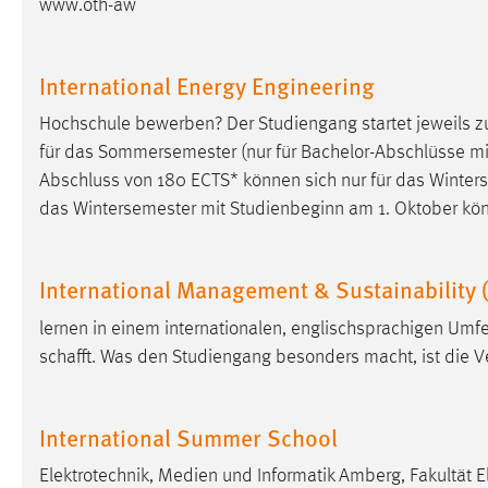
www.oth-aw
in diesem Cookie gespeichert, ob man
eingeloggt ist.
International Energy Engineering
Sprachpräferenz
Hochschule bewerben? Der Studiengang startet jeweils
Name:
site-language-preference
für das Sommersemester (nur für Bachelor-Abschlüsse mit
Abschluss von 180 ECTS* können sich nur für das Winte
Zweck:
Das Cookie speichert die gewählte
das Wintersemester mit Studienbeginn am 1. Oktober kön
Sprache der Website.
Cookie Laufzeit:
30 Tage
International Management & Sustainability
Chat
lernen in einem internationalen, englischsprachigen Umfe
schafft. Was den Studiengang besonders macht, ist die
Name:
MibewSessionID, MIBEW_UserID,
mibew_locale, mibew-chat-frame-style-
5e9dbeb1811c0446
International Summer School
Zweck:
Wird benötigt um die Chatfunktion
nutzen zu können.
Elektrotechnik, Medien und Informatik Amberg, Fakultät E