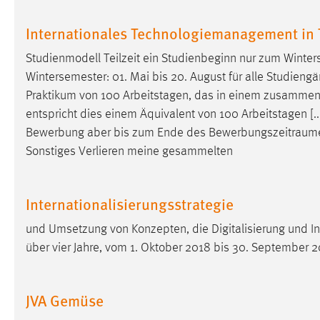
Anbieter:
Google Ireland Limited
Internationales Technologiemanagement in T
Zweck:
Conversion-Tracking
Studienmodell Teilzeit ein Studienbeginn nur zum Wint
Cookie Laufzeit:
3 Monate
Wintersemester: 01. Mai bis 20. August für alle Studiengä
Praktikum von 100 Arbeitstagen, das in einem zusamm
Facebook Pixel
entspricht dies einem Äquivalent von 100 Arbeitstagen [.
Bewerbung aber bis zum Ende des
Bewerbungszeitraum
Name:
_fbp
Sonstiges Verlieren meine gesammelten
Anbieter:
Facebook
Zweck:
Conversion-Tracking
Internationalisierungsstrategie
Cookie Laufzeit:
3 Monate
und Umsetzung von Konzepten, die Digitalisierung und 
über vier Jahre, vom 1. Oktober 2018 bis 30. September 
EXTERNE MEDIEN
JVA Gemüse
Um Inhalte von Videoplattformen und Social Media
Plattformen anzeigen zu können, werden von diesen