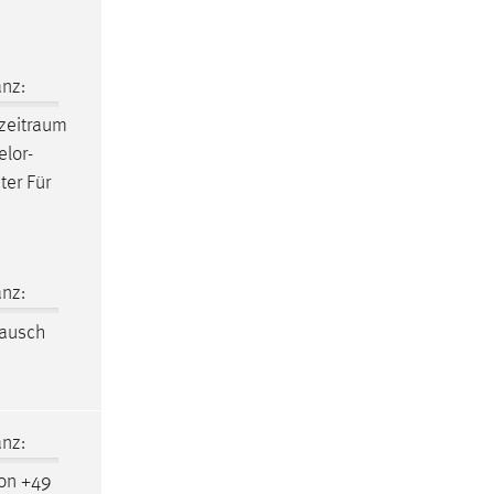
nz:
zeitraum
elor-
ter Für
nz:
tausch
nz:
on +49