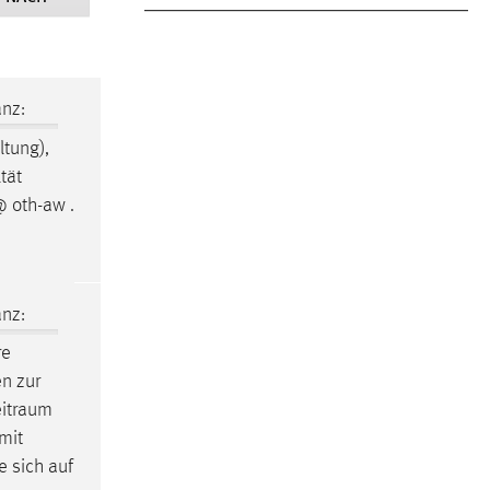
nz:
tung),
tät
@ oth-aw .
nz:
re
en zur
itraum
mit
e sich auf