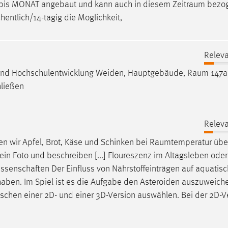
 bis MONAT angebaut und kann auch in diesem
Zeitraum
bezo
entlich/14-tägig die Möglichkeit,
Releva
 und Hochschulentwicklung Weiden, Hauptgebäude,
Raum
147a
hließen
Releva
 wir Apfel, Brot, Käse und Schinken bei
Raumtemperatur
übe
ein Foto und beschreiben [...] Floureszenz im Altagsleben oder
ssenschaften
Der Einfluss von Nährstoffeinträgen auf aquatis
 haben. Im Spiel ist es die Aufgabe den Asteroiden auszuweic
chen einer 2D- und einer 3D-Version auswählen. Bei der 2D-V