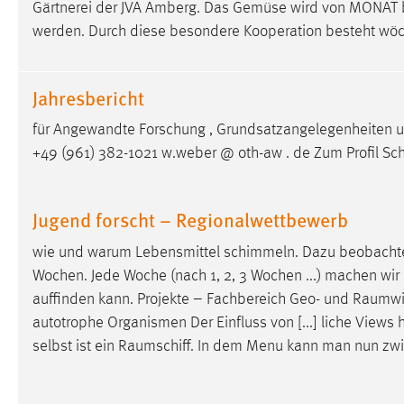
Gärtnerei der JVA Amberg. Das Gemüse wird von MONAT
externen Medien Cookies gesetzt.
werden. Durch diese besondere Kooperation besteht wöch
YouTube
Jahresbericht
Vimeo
für Angewandte Forschung , Grundsatzangelegenheiten
+49 (961) 382-1021 w.weber @ oth-aw . de Zum Profil Sc
Jugend forscht – Regionalwettbewerb
wie und warum Lebensmittel schimmeln. Dazu beobachten
Wochen. Jede Woche (nach 1, 2, 3 Wochen ...) machen wir 
auffinden kann. Projekte – Fachbereich Geo- und
Raumwi
autotrophe Organismen Der Einfluss von [...] liche Views
selbst ist ein
Raumschiff
. In dem Menu kann man nun zwis