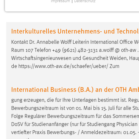
Impressum
|
Datenschutz
NOTWENDIGE COOKIES
Notwendige Cookies ermöglichen grundlegende
Funktionen und sind für die einwandfreie Funktion der
Interkulturelles Unternehmens- und Techn
Website erforderlich.
Kontakt Dr. Annabelle Wolff Leiterin International Offic
Einverständnis
Raum
107 Telefon +49 (9621) 482-3131 a.wolff @ oth-aw . d
Wirtschaftsingenieurwesen und Gesundheit Weiden, Ha
Name:
cookie_consent
de https://www.oth-aw.de/schaefer/ueber/ Zum
Zweck:
Dieser Cookie speichert die
ausgewählten Einverständnis-Optionen
des Benutzers
International Business (B.A.) an der OTH A
Cookie Laufzeit:
1 Jahr
gung erzeugen, die für Ihre Unterlagen bestimmt ist. Reg
Bewerbungszeitraum
ist von 01. Mai bis 15. Juli für all
Performance
Folge Regulärer
Bewerbungszeitraum
für das Sommerseme
DoSV für Studienanfänger (nur für Studiengang Physician 
Name:
staticfilecache
vertiefter Praxis Bewerbungs- /
Anmeldezeitraum
: 01.05.
Zweck:
Für performante Seitenauslieferung wird