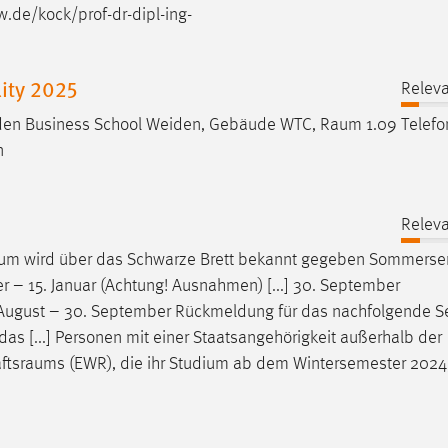
.de/kock/prof-dr-dipl-ing-
ity 2025
Releva
 Weiden Business School Weiden, Gebäude WTC,
Raum
1.09 Telefo
n
Releva
aum
wird über das Schwarze Brett bekannt gegeben Sommersem
 – 15. Januar (Achtung! Ausnahmen) [...] 30. September
t: 1. August – 30. September Rückmeldung für das nachfolgende 
das [...] Personen mit einer Staatsangehörigkeit außerhalb der
aftsraums
(EWR), die ihr Studium ab dem Wintersemester 2024