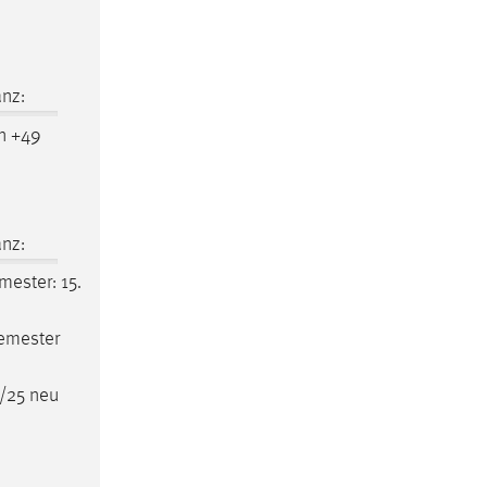
nz:
n +49
nz:
ester: 15.
Semester
/25 neu