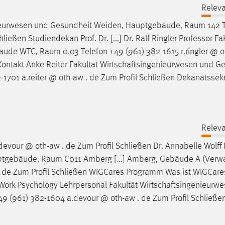
Releva
enieurwesen und Gesundheit Weiden, Hauptgebäude,
Raum
142 
eßen Studiendekan Prof. Dr. [...] Dr. Ralf Ringler Professor Fa
bäude WTC,
Raum
0.03 Telefon +49 (961) 382-1615 r.ringler @ o
r Kontakt Anke Reiter Fakultät Wirtschaftsingenieurwesen und G
-1701 a.reiter @ oth-aw . de Zum Profil Schließen Dekanatssekr
Releva
evour @ oth-aw . de Zum Profil Schließen Dr. Annabelle Wolff 
auptgebäude,
Raum
C011 Amberg [...] Amberg, Gebäude A (Verwa
 . de Zum Profil Schließen WIGCares Programm Was ist WIGCare
] Work Psychology Lehrpersonal Fakultät Wirtschaftsingenieurw
49 (961) 382-1604 a.devour @ oth-aw . de Zum Profil Schließe