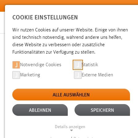
Zum Hauptinhalt springen
COOKIE EINSTELLUNGEN
Wir nutzen Cookies auf unserer Website. Einige von ihnen
sind technisch notwendig, während andere uns helfen,
diese Website zu verbessern oder zusätzliche
SUCHE
Funktionalitäten zur Verfügung zu stellen.
Notwendige Cookies
Statistik
Marketing
Externe Medien
ALLE AUSWÄHLEN
TYP: SEITEN
ALTER: ÜBER EIN JAHR
Aktive Filter:
ABLEHNEN
SPEICHERN
Gesucht nach "raum".
Es wurden 551 Ergebnisse gefunden.
Details anzeigen