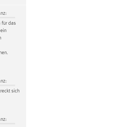
nz:
m
für das
 ein
m
hen.
nz:
reckt sich
nz: