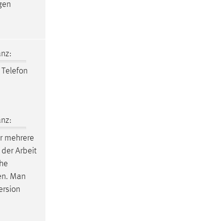
gen
nz:
 Telefon
nz:
r mehrere
 der Arbeit
che
hen. Man
ersion