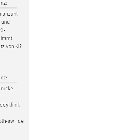
nz:
nanzahl
g und
I-
 nimmt
tz von KI?
nz:
drücke
ddyklinik
th-aw . de