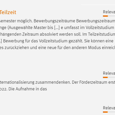
eilzeit
Releva
ersemester möglich. Bewerbungszeiträume
Bewerbungszeitrau
nge (Ausgewählte Master bis [...] e umfasst im Vollzeitstudium
enhängenden
Zeitraum
absolviert werden soll. Im Teilzeitstudiu
..] Bewerbung für das Vollzeitstudium gezählt. Sie können eine
es
zurückziehen und eine neue für den anderen Modus einreic
Releva
Internationalisierung zusammendenken. Der
Förderzeitraum
erst
2022. Die Aufnahme in das
Releva