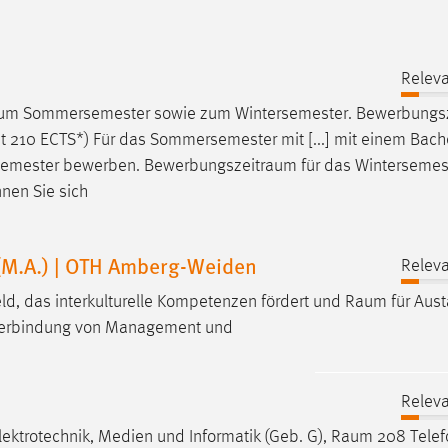
Releva
 zum Sommersemester sowie zum Wintersemester.
Bewerbungs
 210 ECTS*) Für das Sommersemester mit [...] mit einem Bach
rsemester bewerben.
Bewerbungszeitraum
für das Wintersemes
nen Sie sich
 (M.A.) | OTH Amberg-Weiden
Releva
ld, das interkulturelle Kompetenzen fördert und
Raum
für Aus
 Verbindung von Management und
Releva
lektrotechnik, Medien und Informatik (Geb. G),
Raum
208 Telef