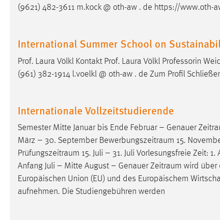
(9621) 482-3611 m.kock @ oth-aw . de https://www.oth-aw
Cookie Laufzeit:
MibewSessionID, mibew-chat-frame-
style-5e9dbeb1811c0446 =
Sitzungslaufzeit, mibew_locale = 3
International Summer School on Sustainabil
Jahre, MIBEW_UserID = 1 Jahr
Prof. Laura Völkl Kontakt Prof. Laura Völkl Professorin
Login
(961) 382-1914 l.voelkl @ oth-aw . de Zum Profil Schließe
Name:
fe_user, be_user, be_lastLoginProvider
Internationale Vollzeitstudierende
Zweck:
Dieser Cookie ist notwendig um sich an
der Website einloggen zu können.
Semester Mitte Januar bis Ende Februar – Genauer
Zeitr
Cookie Laufzeit:
24 Stunden
März – 30. September
Bewerbungszeitraum
15. November
Prüfungszeitraum
15. Juli – 31. Juli Vorlesungsfreie Zei
Anfang Juli – Mitte August – Genauer
Zeitraum
wird über 
STATISTIK
Europäischen Union (EU) und des Europäischem
Wirtsch
aufnehmen. Die Studiengebühren werden
Statistik Cookies erfassen Informationen anonym.
Diese Informationen helfen uns zu verstehen, wie
unsere Besucher unsere Website nutzen.