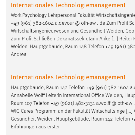
Internationales Technologiemanagement
Matomo
Work Psychology Lehrpersonal Fakultät Wirtschaftsing
+49 (961) 382-1604 a.devour @ oth-aw . de Zum Profil Schli
Name:
_pk_ref, _pk_cvar, _pk_id, _pk_ses
Wirtschaftsingenieurwesen und Gesundheit Weiden, Ge
Zweck:
Zugriffsstatistik
Zum Profil Schließen Dekanatssekretärin Anke [...] Reite
Weiden, Hauptgebäude,
Raum
148 Telefon +49 (961) 382
Cookie Laufzeit:
Max. 13 Monate
Andrea
MARKETING
Internationales Technologiemanagement
Marketing Cookies werden von Drittanbietern
Hauptgebäude,
Raum
142 Telefon +49 (961) 382-1604 a.d
verwendet, um personalisierte Werbung anzuzeigen.
Annabelle Wolff Leiterin International Office Weiden, H
Sie tun dies, indem sie Besucher über Websites
Raum
107 Telefon +49 (9621) 482-3131 a.wolff @ oth-aw
hinweg verfolgen.
WIG Cares Programm an der Fakultät Wirtschaftsinge [...
Google Ads
Gesundheit Weiden, Hauptgebäude,
Raum
142 Telefon +
Erfahrungen aus erster
Name:
_gcl_au