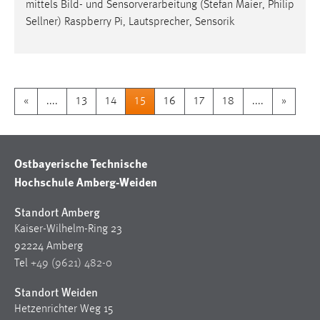
mittels Bild- und Sensorverarbeitung (Stefan Maier, Philip
Sellner) Raspberry Pi, Lautsprecher, Sensorik
«
....
13
14
15
16
17
18
....
»
Ostbayerische Technische
Hochschule Amberg-Weiden
Standort Amberg
Kaiser-Wilhelm-Ring 23
92224 Amberg
Tel
+49 (9621) 482-0
Standort Weiden
Hetzenrichter Weg 15