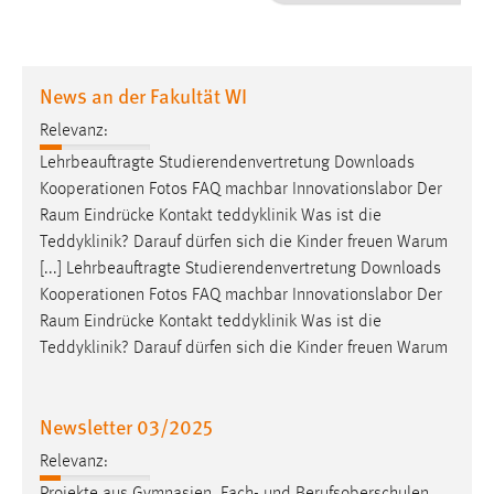
1 Jahr
Performance
News an der Fakultät WI
Name:
Relevanz:
staticfilecache
Lehrbeauftragte Studierendenvertretung Downloads
Kooperationen Fotos FAQ machbar Innovationslabor Der
Zweck:
Raum
Eindrücke Kontakt teddyklinik Was ist die
Für performante Seitenauslieferung wird in diesem Cookie
gespeichert, ob man eingeloggt ist.
Teddyklinik? Darauf dürfen sich die Kinder freuen Warum
[...] Lehrbeauftragte Studierendenvertretung Downloads
Kooperationen Fotos FAQ machbar Innovationslabor Der
Sprachpräferenz
Raum
Eindrücke Kontakt teddyklinik Was ist die
Name:
Teddyklinik? Darauf dürfen sich die Kinder freuen Warum
site-language-preference
Zweck:
Newsletter 03/2025
Das Cookie speichert die gewählte Sprache der Website.
Relevanz:
Cookie Laufzeit: