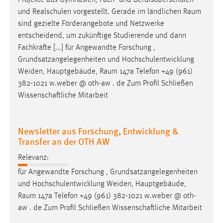
Projekte aus Gymnasien, Fach- und Berufsoberschulen
30 Tage
und Realschulen vorgestellt. Gerade im ländlichen
Raum
sind gezielte Förderangebote und Netzwerke
Chat
entscheidend, um zukünftige Studierende und dann
Fachkräfte [...] für Angewandte Forschung ,
Name:
Grundsatzangelegenheiten und Hochschulentwicklung
MibewSessionID, MIBEW_UserID, mibew_locale, mibew-
Weiden, Hauptgebäude,
Raum
147a Telefon +49 (961)
chat-frame-style-5e9dbeb1811c0446
382-1021 w.weber @ oth-aw . de Zum Profil Schließen
Zweck:
Wissenschaftliche Mitarbeit
Wird benötigt um die Chatfunktion nutzen zu können.
Cookie Laufzeit:
Newsletter aus Forschung, Entwicklung &
MibewSessionID, mibew-chat-frame-style-
Transfer an der OTH AW
5e9dbeb1811c0446 = Sitzungslaufzeit, mibew_locale = 3
Jahre, MIBEW_UserID = 1 Jahr
Relevanz:
für Angewandte Forschung , Grundsatzangelegenheiten
Login
und Hochschulentwicklung Weiden, Hauptgebäude,
Raum
147a Telefon +49 (961) 382-1021 w.weber @ oth-
Name:
aw . de Zum Profil Schließen Wissenschaftliche Mitarbeit
fe_user, be_user, be_lastLoginProvider