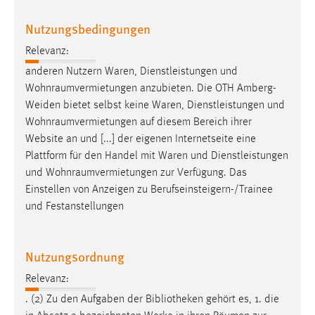
Zweck:
Nutzungsbedingungen
Dieser Cookie ist notwendig um sich an der Website
einloggen zu können.
Relevanz:
Cookie Laufzeit:
anderen Nutzern Waren, Dienstleistungen und
24 Stunden
Wohnraumvermietungen
anzubieten. Die OTH Amberg-
Weiden bietet selbst keine Waren, Dienstleistungen und
Wohnraumvermietungen
auf diesem Bereich ihrer
STATISTIK
Website an und [...] der eigenen Internetseite eine
Plattform für den Handel mit Waren und Dienstleistungen
Statistik Cookies erfassen Informationen anonym.
und
Wohnraumvermietungen
zur Verfügung. Das
Diese Informationen helfen uns zu verstehen, wie
Einstellen von Anzeigen zu Berufseinsteigern-/Trainee
unsere Besucher unsere Website nutzen.
und Festanstellungen
Matomo
Nutzungsordnung
Name:
_pk_ref, _pk_cvar, _pk_id, _pk_ses
Relevanz:
Zweck:
. (2) Zu den Aufgaben der Bibliotheken gehört es, 1. die
Zugriffsstatistik