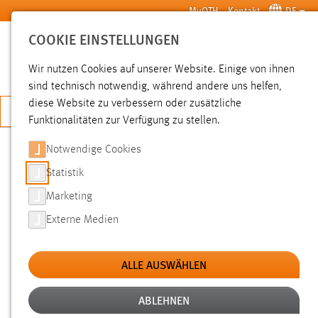
Zum Hauptinhalt springen
MyOTH
Kontakt
DE
COOKIE EINSTELLUNGEN
SUCHE
Wir nutzen Cookies auf unserer Website. Einige von ihnen
sind technisch notwendig, während andere uns helfen,
diese Website zu verbessern oder zusätzliche
JETZT BEWERBEN
Funktionalitäten zur Verfügung zu stellen.
Notwendige Cookies
SUCHE
Statistik
Marketing
FILTER
Externe Medien
Typ
ALLE AUSWÄHLEN
Erstellungsdatum
ABLEHNEN