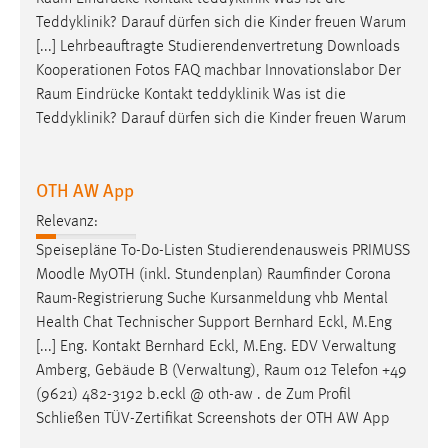
Conversion-Tracking
Teddyklinik? Darauf dürfen sich die Kinder freuen Warum
[...] Lehrbeauftragte Studierendenvertretung Downloads
Cookie Laufzeit:
Kooperationen Fotos FAQ machbar Innovationslabor Der
3 Monate
Raum
Eindrücke Kontakt teddyklinik Was ist die
Teddyklinik? Darauf dürfen sich die Kinder freuen Warum
Facebook Pixel
Name:
OTH AW App
_fbp
Relevanz:
Anbieter:
Speisepläne To-Do-Listen Studierendenausweis PRIMUSS
Facebook
Moodle MyOTH (inkl. Stundenplan)
Raumfinder
Corona
Zweck:
Raum-Registrierung
Suche Kursanmeldung vhb Mental
Conversion-Tracking
Health Chat Technischer Support Bernhard Eckl, M.Eng
[...] Eng. Kontakt Bernhard Eckl, M.Eng. EDV Verwaltung
Cookie Laufzeit:
Amberg, Gebäude B (Verwaltung),
Raum
012 Telefon +49
3 Monate
(9621) 482-3192 b.eckl @ oth-aw . de Zum Profil
Schließen TÜV-Zertifikat Screenshots der OTH AW App