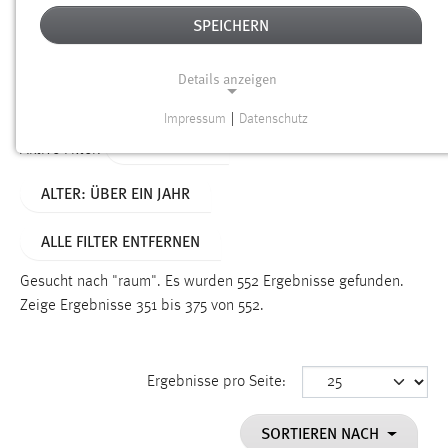
SPEICHERN
Alter
Details anzeigen
SUCHEN
Impressum
|
Datenschutz
NOTWENDIGE COOKIES
TYP: SEITEN
Aktive Filter:
Notwendige Cookies ermöglichen grundlegende
ALTER: ÜBER EIN JAHR
Funktionen und sind für die einwandfreie Funktion der
Website erforderlich.
ALLE FILTER ENTFERNEN
Einverständnis
Gesucht nach "raum".
Es wurden 552 Ergebnisse gefunden.
Name:
Zeige Ergebnisse 351 bis 375 von 552.
cookie_consent
Zweck:
Ergebnisse pro Seite:
Dieser Cookie speichert die ausgewählten Einverständnis-
Optionen des Benutzers
SORTIEREN NACH
Cookie Laufzeit: