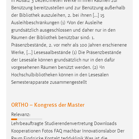
in Absatz 3 bezeichneten Werke in ihren
Räumen
zur
Benützung bereitzustellen und zur Benützung außerhalb
Cookie Laufzeit:
der Bibliothek auszuleihen, 2. bei ihnen [...] 15
Max. 13 Monate
Ausleihbeschränkungen (1) ¹Von der Ausleihe
grundsätzlich ausgeschlossen und daher nur in den
Räumen
der Bibliothek benützbar sind: 1.
MARKETING
Präsenzbestände, 2. vor mehr als 100 Jahren erschienene
Marketing Cookies werden von Drittanbietern
Werke, [...] Lesesaalbestände (1) Die Präsenzbestände
verwendet, um personalisierte Werbung anzuzeigen.
der Lesesäle können grundsätzlich nur in den dafür
Sie tun dies, indem sie Besucher über Websites
vorgesehenen
Räumen
benützt werden. (2) ¹In
hinweg verfolgen.
Hochschulbibliotheken können in den Lesesälen
Semesterapparate zusammengestellt
Google Ads
Name:
ORTHO – Kongress der Master
_gcl_au
Relevanz:
Anbieter:
Lehrbeauftragte Studierendenvertretung Downloads
Google Ireland Limited
Kooperationen Fotos FAQ machbar Innovationslabor Der
Zweck:
Raum
Eindrücke Kontakt teddyklinik Was ist die