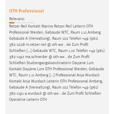
EXTERNE MEDIEN
OTH Professional
Um Inhalte von Videoplattformen und Social Media
Plattformen anzeigen zu können, werden von diesen
Relevanz:
externen Medien Cookies gesetzt.
Retzer-Reil Kontakt Marina Retzer-Reil Leiterin OTH
Professional Weiden, Gebäude WTC,
Raum
1.11 Amberg,
YouTube
Gebäude A (Verwaltung),
Raum
102 Telefon +49 (961)
382-1028 m.retzer-reil @ oth-aw . de Zum Profil
Vimeo
Schließen [...] Gebäude WTC,
Raum
1.10 Telefon +49 (961)
382-1192 ma.schneider @ oth-aw . de Zum Profil
Schließen Studiengangskoordinatorin Dayjene Lum
Kontakt Dayjene Lum OTH Professional Weiden, Gebäude
WTC,
Raum
1.11 Amberg [...] Professional Anja Wurdack
Kontakt Anja Wurdack Leiterin OTH Professional Amberg,
Gebäude A (Verwaltung),
Raum
102 Telefon +49 (961)
382-1191 a.wurdack @ oth-aw . de Zum Profil Schließen
Operative Leiterin OTH