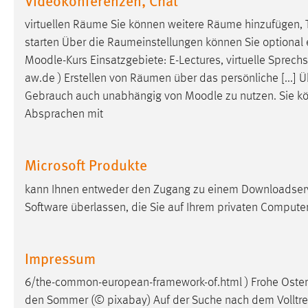
in diesem Cookie gespeichert, ob man
virtuellen
Räume
Sie können weitere
Räume
hinzufügen, 
eingeloggt ist.
starten Über die
Raumeinstellungen
können Sie optional
Moodle-Kurs Einsatzgebiete: E-Lectures, virtuelle Sprechs
Sprachpräferenz
aw.de ) Erstellen von
Räumen
über das persönliche [...] U
Name:
site-language-preference
Gebrauch auch unabhängig von Moodle zu nutzen. Sie kö
Absprachen mit
Zweck:
Das Cookie speichert die gewählte
Sprache der Website.
Cookie Laufzeit:
Microsoft Produkte
30 Tage
kann Ihnen entweder den Zugang zu einem Downloadserve
Chat
Software überlassen, die Sie auf Ihrem privaten Computer 
Name:
MibewSessionID, MIBEW_UserID,
mibew_locale, mibew-chat-frame-style-
Impressum
5e9dbeb1811c0446
6/the-common-european-framework-of.html ) Frohe Oste
Zweck:
Wird benötigt um die Chatfunktion
nutzen zu können.
den Sommer (© pixabay) Auf der Suche nach dem Volltref