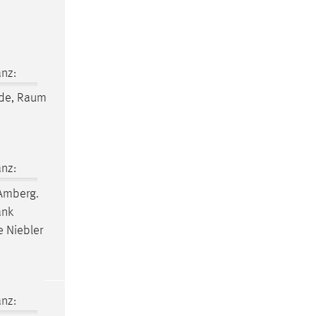
nz:
de,
Raum
nz:
mberg.
ank
 Niebler
nz: