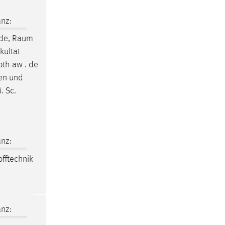
nz:
de,
Raum
kultät
th-aw . de
sen und
. Sc.
nz:
fftechnik
nz: