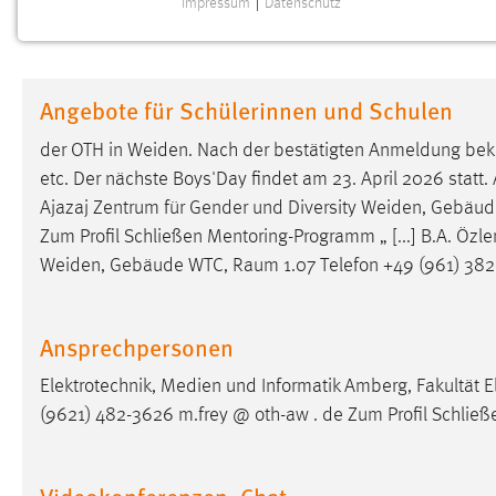
Impressum
|
Datenschutz
NOTWENDIGE COOKIES
Notwendige Cookies ermöglichen grundlegende
Funktionen und sind für die einwandfreie Funktion der
Angebote für Schülerinnen und Schulen
Website erforderlich.
der OTH in Weiden. Nach der bestätigten Anmeldung be
Einverständnis
etc. Der nächste Boys'Day findet am 23. April 2026 statt.
Ajazaj Zentrum für Gender und Diversity Weiden, Gebäu
Name:
cookie_consent
Zum Profil Schließen Mentoring-Programm „ [...] B.A. Özl
Zweck:
Dieser Cookie speichert die
Weiden, Gebäude WTC,
Raum
1.07 Telefon +49 (961) 382
ausgewählten Einverständnis-Optionen
des Benutzers
Cookie Laufzeit:
Ansprechpersonen
1 Jahr
Elektrotechnik, Medien und Informatik Amberg, Fakultät E
Performance
(9621) 482-3626 m.frey @ oth-aw . de Zum Profil Schlie
Name:
staticfilecache
Videokonferenzen, Chat
Zweck:
Für performante Seitenauslieferung wird