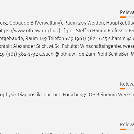
Releva
erg, Gebäude B (Verwaltung),
Raum
205 Weiden, Hauptgebäu
ttps://www.oth-aw.de/buli [...] pol. Steffen Hamm Professor Fa
uptgebäude,
Raum
149 Telefon +49 (961) 382-1625 s.hamm @ o
 Kontakt Alexander Stich, M.Sc. Fakultät Wirtschaftsingenieurwe
49 (961) 382-1732 a.stich @ oth-aw . de Zum Profil Schließen M
Releva
ophysik Diagnostik Lehr- und Forschungs-OP
Reinraum
Werksto
Releva