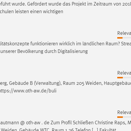
̈hrt wurde. Gefördert wurde das Projekt im
Zeitraum
von 201
schulen leisten einen wichtigen
Releva
ätskonzepte funktionieren wirklich im ländlichen
Raum
? Stre
serer Bevölkerung durch Digitalisierung
Releva
erg, Gebäude B (Verwaltung),
Raum
205 Weiden, Hauptgebäu
 https://www.oth-aw.de/buli
Releva
autmann @ oth-aw . de Zum Profil Schließen Christine Raps, M
my Weiden, Gebäude WTC,
Raum
1.26 Telefon [...] Fakultät