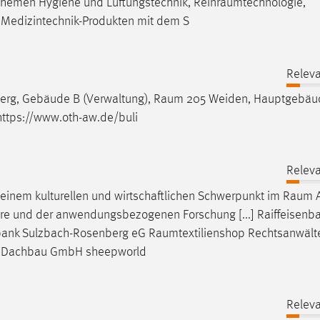
tthemen Hygiene und Lüftungstechnik,
Reinraumtechnologie
,
 Medizintechnik-Produkten mit dem S
Releva
erg, Gebäude B (Verwaltung),
Raum
205 Weiden, Hauptgebäu
 https://www.oth-aw.de/buli
Releva
inem kulturellen und wirtschaftlichen Schwerpunkt im
Raum
A
ehre und der anwendungsbezogenen Forschung [...] Raiffeisenb
enbank Sulzbach-Rosenberg eG
Raumtextilienshop
Rechtsanwälte
er Dachbau GmbH sheepworld
Releva