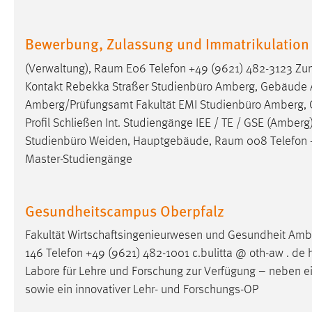
Cookie Laufzeit:
MibewSessionID, mibew-chat-frame-
style-5e9dbeb1811c0446 =
Bewerbung, Zulassung und Immatrikulation
Sitzungslaufzeit, mibew_locale = 3
Jahre, MIBEW_UserID = 1 Jahr
(Verwaltung),
Raum
E06 Telefon +49 (9621) 482-3123 Zum
Kontakt Rebekka Straßer Studienbüro Amberg, Gebäude 
Login
Amberg/Prüfungsamt Fakultät EMI Studienbüro Amberg, 
Profil Schließen Int. Studiengänge IEE / TE / GSE (Amberg)
Name:
fe_user, be_user, be_lastLoginProvider
Studienbüro Weiden, Hauptgebäude,
Raum
008 Telefon +
Zweck:
Dieser Cookie ist notwendig um sich an
Master-Studiengänge
der Website einloggen zu können.
Cookie Laufzeit:
24 Stunden
Gesundheitscampus Oberpfalz
Fakultät Wirtschaftsingenieurwesen und Gesundheit Amb
STATISTIK
146 Telefon +49 (9621) 482-1001 c.bulitta @ oth-aw . de
Labore für Lehre und Forschung zur Verfügung – neben 
Statistik Cookies erfassen Informationen anonym.
sowie ein innovativer Lehr- und Forschungs-OP
Diese Informationen helfen uns zu verstehen, wie
unsere Besucher unsere Website nutzen.