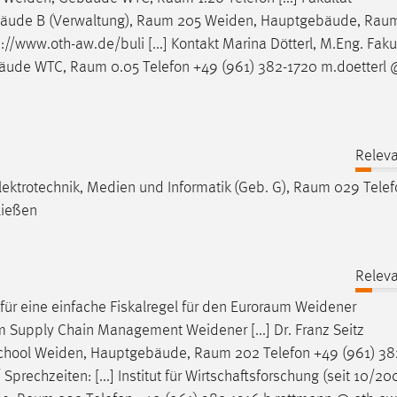
äude B (Verwaltung),
Raum
205 Weiden, Hauptgebäude,
Rau
://www.oth-aw.de/buli [...] Kontakt Marina Dötterl, M.Eng. Faku
bäude WTC,
Raum
0.05 Telefon +49 (961) 382-1720 m.doetterl 
Releva
lektrotechnik, Medien und Informatik (Geb. G),
Raum
029 Telef
ließen
Releva
für eine einfache Fiskalregel für den
Euroraum
Weidener
im Supply Chain Management Weidener [...] Dr. Franz Seitz
School Weiden, Hauptgebäude,
Raum
202 Telefon +49 (961) 38
prechzeiten: [...] Institut für Wirtschaftsforschung (seit 10/20