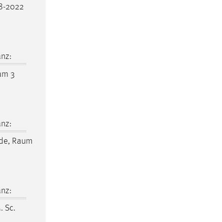
8-2022
nz:
am 3
nz:
de,
Raum
nz:
. Sc.