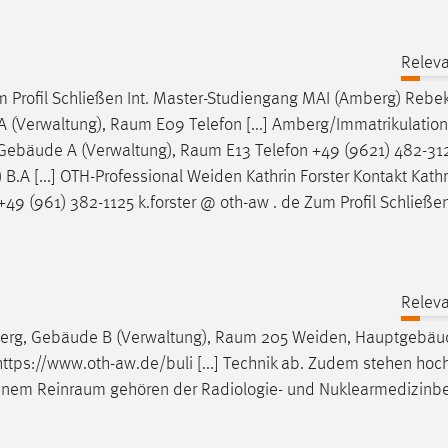
Releva
 Profil Schließen Int. Master-Studiengang MAI (Amberg) Rebe
A (Verwaltung),
Raum
E09 Telefon [...] Amberg/Immatrikulatio
Gebäude A (Verwaltung),
Raum
E13 Telefon +49 (9621) 482-3
 B.A [...] OTH-Professional Weiden Kathrin Forster Kontakt Kathr
49 (961) 382-1125 k.forster @ oth-aw . de Zum Profil Schließen
Releva
erg, Gebäude B (Verwaltung),
Raum
205 Weiden, Hauptgebäu
 https://www.oth-aw.de/buli [...] Technik ab. Zudem stehen h
einem
Reinraum
gehören der Radiologie- und Nuklearmedizinbe