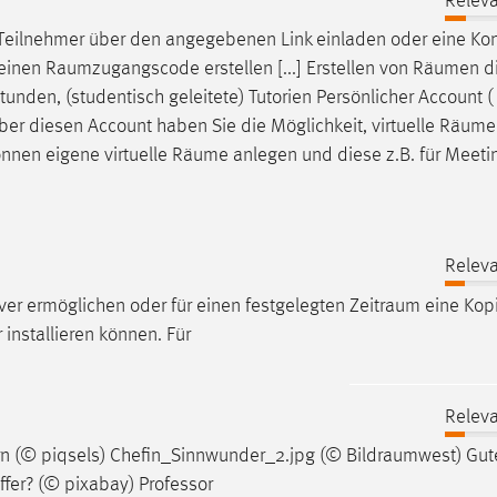
Releva
Teilnehmer über den angegebenen Link einladen oder eine Ko
 einen
Raumzugangscode
erstellen [...] Erstellen von
Räumen
di
tunden, (studentisch geleitete) Tutorien Persönlicher Account (
̈ber diesen Account haben Sie die Möglichkeit, virtuelle
Räume
nnen eigene virtuelle
Räume
anlegen und diese z.B. für Meeti
Releva
r ermöglichen oder für einen festgelegten
Zeitraum
eine Kop
installieren können. Für
Releva
rn (© piqsels) Chefin_Sinnwunder_2.jpg (©
Bildraumwest
) Gut
fer? (© pixabay) Professor