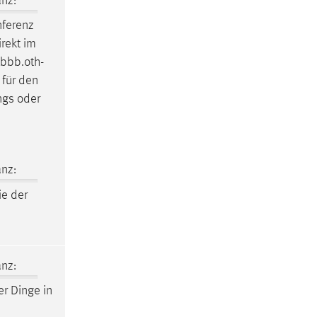
nz:
nferenz
rekt im
 bbb.oth-
für den
ngs oder
nz:
ie der
nz:
er Dinge in