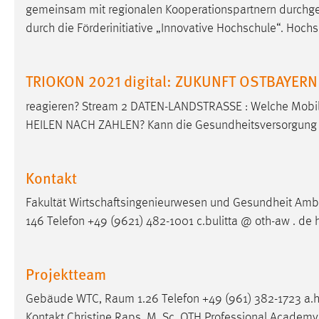
gemeinsam mit regionalen Kooperationspartnern durchgefu
externen Medien Cookies gesetzt.
durch die Förderinitiative „Innovative Hochschule“. Hoch
YouTube
TRIOKON 2021 digital: ZUKUNFT OSTBAYERN
Vimeo
reagieren? Stream 2 DATEN-LANDSTRASSE : Welche Mobilit
HEILEN NACH ZAHLEN? Kann die Gesundheitsversorgung un
Kontakt
Fakultät Wirtschaftsingenieurwesen und Gesundheit Amb
146 Telefon +49 (9621) 482-1001 c.bulitta @ oth-aw . de
Projektteam
Gebäude WTC,
Raum
1.26 Telefon +49 (961) 382-1723 a.h
Kontakt Christine Raps, M. Sc. OTH Professional Acade