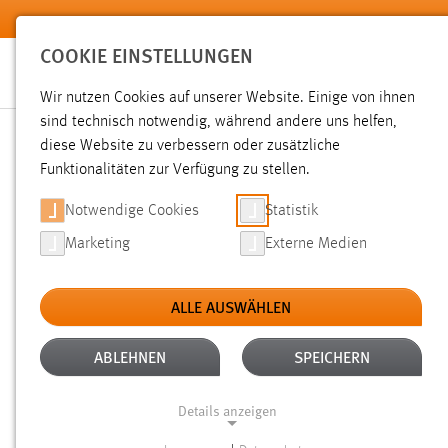
Zum Hauptinhalt springen
COOKIE EINSTELLUNGEN
Wir nutzen Cookies auf unserer Website. Einige von ihnen
sind technisch notwendig, während andere uns helfen,
diese Website zu verbessern oder zusätzliche
SUCHE
Funktionalitäten zur Verfügung zu stellen.
Notwendige Cookies
Statistik
Marketing
Externe Medien
ALLE AUSWÄHLEN
TYP: SEITEN
ALTER: ÜBER EIN JAHR
Aktive Filter:
ABLEHNEN
SPEICHERN
Gesucht nach "raum".
Es wurden 553 Ergebnisse gefunden.
Details anzeigen