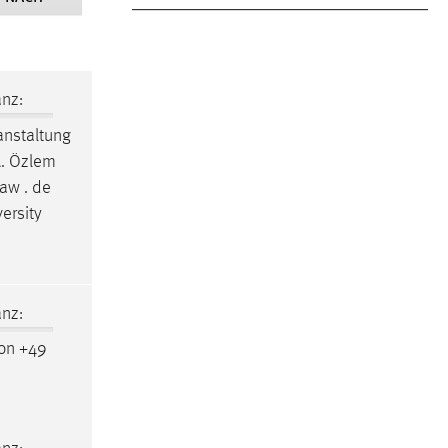
nz:
anstaltung
A. Özlem
aw . de
ersity
nz:
on +49