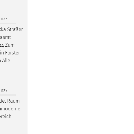
nz:
kka Straßer
nsamt
124 Zum
in Forster
 Alle
nz:
de,
Raum
ochmoderne
reich