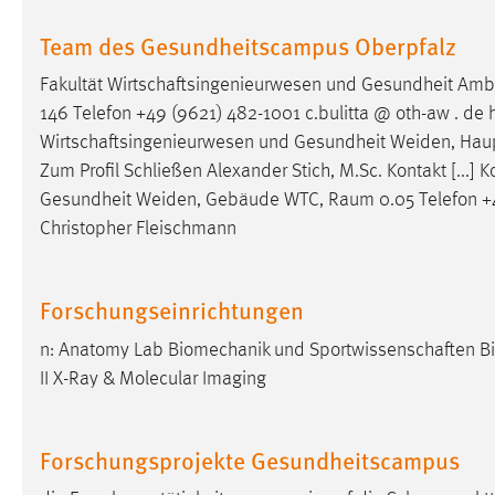
Team des Gesundheitscampus Oberpfalz
Matomo
Fakultät Wirtschaftsingenieurwesen und Gesundheit Amb
Name:
_pk_ref, _pk_cvar, _pk_id, _pk_ses
146 Telefon +49 (9621) 482-1001 c.bulitta @ oth-aw . de h
Zweck:
Zugriffsstatistik
Wirtschaftsingenieurwesen und Gesundheit Weiden, Ha
Zum Profil Schließen Alexander Stich, M.Sc. Kontakt [...]
Cookie Laufzeit:
Max. 13 Monate
Gesundheit Weiden, Gebäude WTC,
Raum
0.05 Telefon +
Christopher Fleischmann
MARKETING
Marketing Cookies werden von Drittanbietern
Forschungseinrichtungen
verwendet, um personalisierte Werbung anzuzeigen.
n: Anatomy Lab Biomechanik und Sportwissenschaften Bi
Sie tun dies, indem sie Besucher über Websites
II X-Ray & Molecular Imaging
hinweg verfolgen.
Google Ads
Forschungsprojekte Gesundheitscampus
Name:
_gcl_au