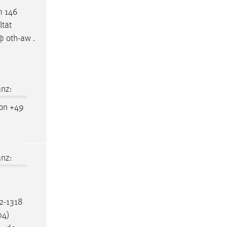
m
146
ltät
@ oth-aw .
nz:
on +49
nz:
2-1318
04)