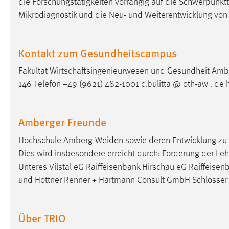
die Forschungstätigkeiten vorrangig auf die Schwerpunk
Anbieter:
Google Ireland Limited
Mikrodiagnostik und die Neu- und Weiterentwicklung von
Zweck:
Conversion-Tracking
Cookie Laufzeit:
Kontakt zum Gesundheitscampus
3 Monate
Fakultät Wirtschaftsingenieurwesen und Gesundheit Amb
Facebook Pixel
146 Telefon +49 (9621) 482-1001 c.bulitta @ oth-aw . de
Name:
_fbp
Amberger Freunde
Anbieter:
Facebook
Zweck:
Conversion-Tracking
Hochschule Amberg-Weiden sowie deren Entwicklung zu e
Dies wird insbesondere erreicht durch: Förderung der L
Cookie Laufzeit:
3 Monate
Unteres Vilstal eG Raiffeisenbank Hirschau eG Raiffeis
und Hottner Renner + Hartmann Consult GmbH Schloss
EXTERNE MEDIEN
Über TRIO
Um Inhalte von Videoplattformen und Social Media
Plattformen anzeigen zu können, werden von diesen