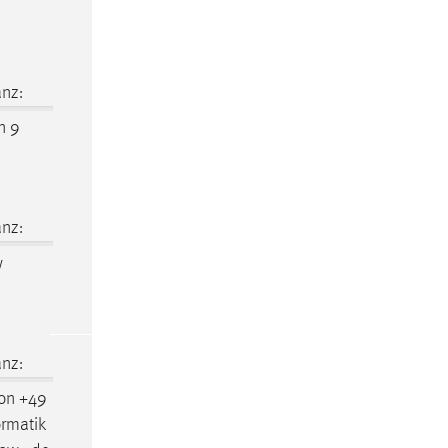
nz:
n 9
nz:
w
nz:
on +49
ormatik