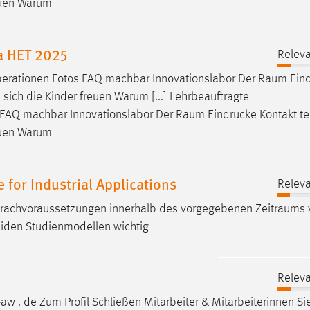
reuen Warum
a HET 2025
Releva
erationen Fotos FAQ machbar Innovationslabor Der
Raum
Ein
 sich die Kinder freuen Warum [...] Lehrbeauftragte
 FAQ machbar Innovationslabor Der
Raum
Eindrücke Kontakt te
reuen Warum
e for Industrial Applications
Releva
Sprachvoraussetzungen innerhalb des vorgegebenen
Zeitraums
beiden Studienmodellen wichtig
Releva
w . de Zum Profil Schließen Mitarbeiter & Mitarbeiterinnen Si