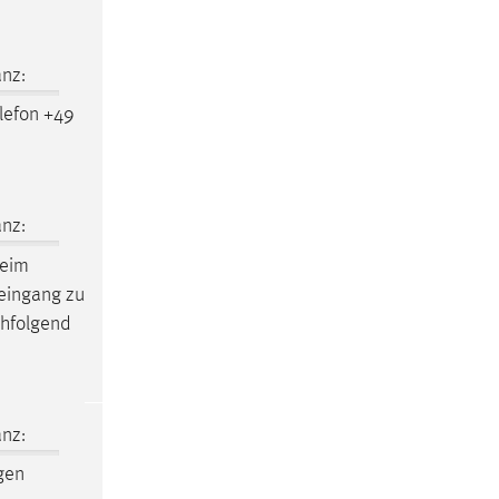
nz:
lefon +49
nz:
eim
seingang zu
chfolgend
nz:
gen