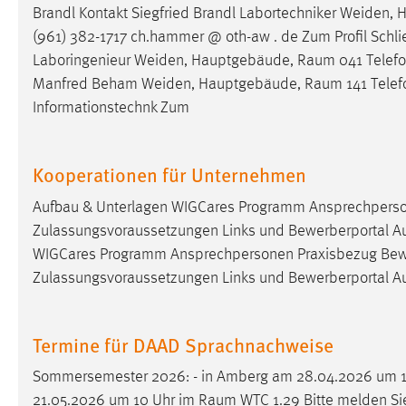
Brandl Kontakt Siegfried Brandl Labortechniker Weiden
Cookie Laufzeit:
MibewSessionID, mibew-chat-frame-
(961) 382-1717 ch.hammer @ oth-aw . de Zum Profil Schli
style-5e9dbeb1811c0446 =
Sitzungslaufzeit, mibew_locale = 3
Laboringenieur Weiden, Hauptgebäude,
Raum
041 Telefon
Jahre, MIBEW_UserID = 1 Jahr
Manfred Beham Weiden, Hauptgebäude,
Raum
141 Telef
Informationstechnk Zum
Login
Name:
Kooperationen für Unternehmen
fe_user, be_user, be_lastLoginProvider
Zweck:
Dieser Cookie ist notwendig um sich an
Aufbau & Unterlagen WIGCares Programm Ansprechperso
der Website einloggen zu können.
Zulassungsvoraussetzungen Links und Bewerberportal Aufb
WIGCares Programm Ansprechpersonen Praxisbezug Bew
Cookie Laufzeit:
24 Stunden
Zulassungsvoraussetzungen Links und Bewerberportal Au
STATISTIK
Termine für DAAD Sprachnachweise
Statistik Cookies erfassen Informationen anonym.
Sommersemester 2026: - in Amberg am 28.04.2026 um 
Diese Informationen helfen uns zu verstehen, wie
21.05.2026 um 10 Uhr im
Raum
WTC 1.29 Bitte melden Si
unsere Besucher unsere Website nutzen.