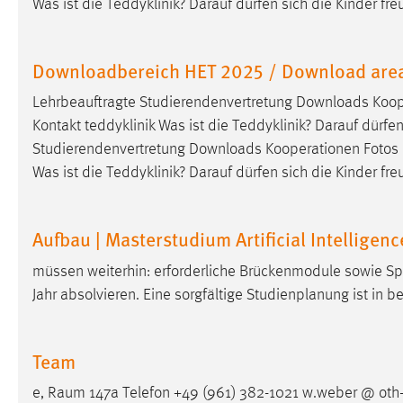
Was ist die Teddyklinik? Darauf dürfen sich die Kinder f
in diesem Cookie gespeichert, ob man
eingeloggt ist.
Downloadbereich HET 2025 / Download are
Sprachpräferenz
Lehrbeauftragte Studierendenvertretung Downloads Koop
Name:
site-language-preference
Kontakt teddyklinik Was ist die Teddyklinik? Darauf dürfen
Studierendenvertretung Downloads Kooperationen Fotos
Zweck:
Das Cookie speichert die gewählte
Was ist die Teddyklinik? Darauf dürfen sich die Kinder f
Sprache der Website.
Cookie Laufzeit:
30 Tage
Aufbau | Masterstudium Artificial Intelligenc
Chat
müssen weiterhin: erforderliche Brückenmodule sowie 
Jahr absolvieren. Eine sorgfältige Studienplanung ist in 
Name:
MibewSessionID, MIBEW_UserID,
mibew_locale, mibew-chat-frame-style-
5e9dbeb1811c0446
Team
Zweck:
Wird benötigt um die Chatfunktion
nutzen zu können.
e,
Raum
147a Telefon +49 (961) 382-1021 w.weber @ oth-a