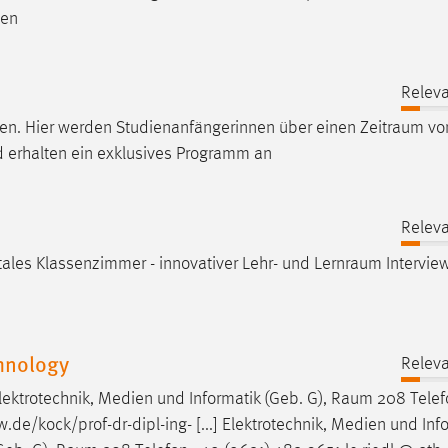
nen
Releva
en. Hier werden Studienanfängerinnen über einen
Zeitraum
vo
 erhalten ein exklusives Programm an
Releva
tales Klassenzimmer - innovativer Lehr- und
Lernraum
Intervie
hnology
Releva
lektrotechnik, Medien und Informatik (Geb. G),
Raum
208 Telef
de/kock/prof-dr-dipl-ing- [...] Elektrotechnik, Medien und Inf