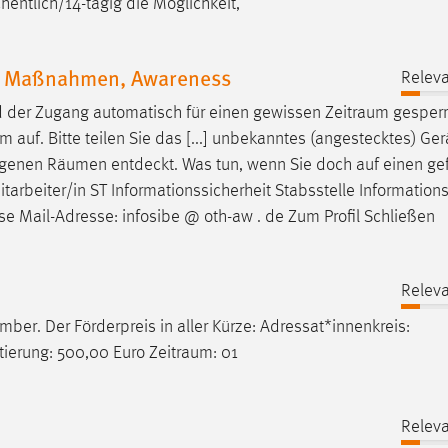
entlich/14-tägig die Möglichkeit,
t, Maßnahmen, Awareness
Releva
d der Zugang automatisch für einen gewissen
Zeitraum
gesperrt
uf. Bitte teilen Sie das [...] unbekanntes (angestecktes) Gerä
eigenen
Räumen
entdeckt. Was tun, wenn Sie doch auf einen ge
itarbeiter/in ST Informationssicherheit Stabsstelle Informations
se Mail-Adresse: infosibe @ oth-aw . de Zum Profil Schließen
Releva
mber. Der Förderpreis in aller Kürze: Adressat*innenkreis:
ierung: 500,00 Euro
Zeitraum
: 01
Releva