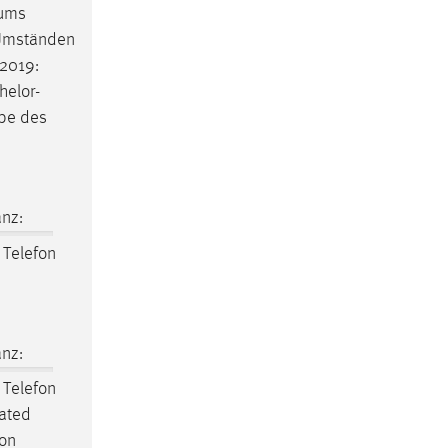
aums
n Umständen
2019:
helor-
abe des
nz:
Telefon
nz:
Telefon
gated
von