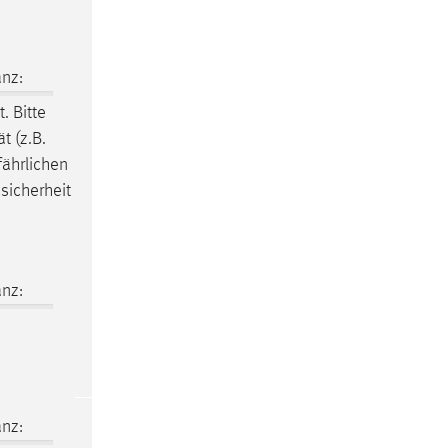
nz:
. Bitte
t (z.B.
fährlichen
sicherheit
nz:
nz: