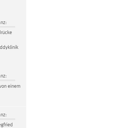
nz:
drücke
ddyklinik
nz:
von einem
nz:
egfried