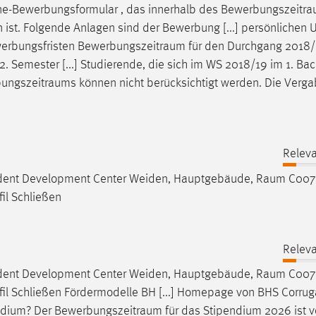
ine-Bewerbungsformular , das innerhalb des
Bewerbungszeitr
en ist. Folgende Anlagen sind der Bewerbung [...] persönliche
werbungsfristen
Bewerbungszeitraum
für den Durchgang 2018/
. Semester [...] Studierende, die sich im WS 2018/19 im 1. Bac
ungszeitraums
können nicht berücksichtigt werden. Die Verg
Releva
Student Development Center Weiden, Hauptgebäude,
Raum
C007 
il Schließen
Releva
Student Development Center Weiden, Hauptgebäude,
Raum
C007 
fil Schließen Fördermodelle BH [...] Homepage von BHS Corru
endium? Der
Bewerbungszeitraum
für das Stipendium 2026 ist 