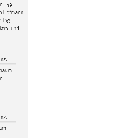
n +49
tin Hofmann
.-Ing.
ktro- und
nz:
traum
en
nz:
 am