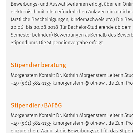
Bewerbungs- und Auswahlverfahren erfolgt über ein Onl
externen Medien Cookies gesetzt.
elektronisch mit allen erforderlichen Anlagen einzureich
(ärztliche Bescheinigungen, Kindernachweis etc.) Die Be
YouTube
20.06. bis 20.08.2018 (für Bachelor-Studierende ab dem 2
Semester befinden) Bewerbungen außerhalb des
Bewerb
Vimeo
Stipendiums Die Stipendienvergabe erfolgt
Stipendienberatung
Morgenstern Kontakt Dr. Kathrin Morgenstern Leiterin 
+49 (961) 382-1135 k.morgenstern @ oth-aw . de Zum Prof
Stipendien/BAFöG
Morgenstern Kontakt Dr. Kathrin Morgenstern Leiterin 
+49 (961) 382-1135 k.morgenstern @ oth-aw . de Zum Pro
einzureichen. Wann ist die Bewerbungszeit für das Stip