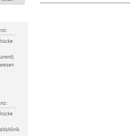
nz:
drücke
urrent)
urwesen
nz:
drücke
ddyklinik