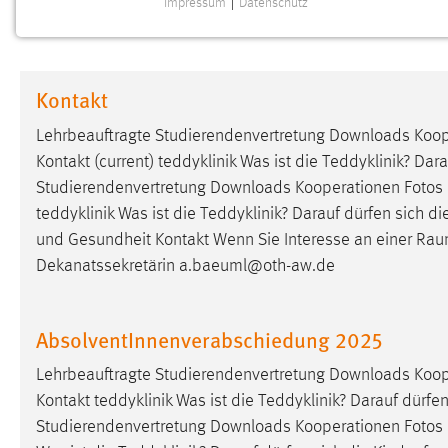
Impressum
|
Datenschutz
NOTWENDIGE COOKIES
Notwendige Cookies ermöglichen grundlegende
Funktionen und sind für die einwandfreie Funktion der
Kontakt
Website erforderlich.
Lehrbeauftragte Studierendenvertretung Downloads Koop
Einverständnis
Kontakt (current) teddyklinik Was ist die Teddyklinik? Dara
Studierendenvertretung Downloads Kooperationen Fotos
Name:
cookie_consent
teddyklinik Was ist die Teddyklinik? Darauf dürfen sich d
Zweck:
Dieser Cookie speichert die
und Gesundheit Kontakt Wenn Sie Interesse an einer
Rau
ausgewählten Einverständnis-Optionen
Dekanatssekretärin a.baeuml@oth-aw.de
des Benutzers
Cookie Laufzeit:
1 Jahr
AbsolventInnenverabschiedung 2025
Performance
Lehrbeauftragte Studierendenvertretung Downloads Koop
Kontakt teddyklinik Was ist die Teddyklinik? Darauf dürfen
Name:
staticfilecache
Studierendenvertretung Downloads Kooperationen Fotos
Zweck:
Für performante Seitenauslieferung wird