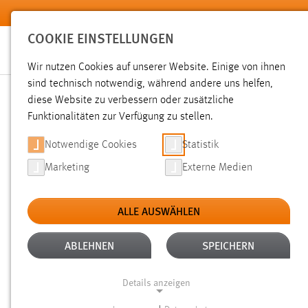
Zum Hauptinhalt springen
COOKIE EINSTELLUNGEN
Wir nutzen Cookies auf unserer Website. Einige von ihnen
sind technisch notwendig, während andere uns helfen,
diese Website zu verbessern oder zusätzliche
SUCHE
Funktionalitäten zur Verfügung zu stellen.
Notwendige Cookies
Statistik
Marketing
Externe Medien
ALLE AUSWÄHLEN
TYP: SEITEN
ALTER: ÜBER EIN JAHR
Aktive Filter:
ABLEHNEN
SPEICHERN
Gesucht nach "raum".
Es wurden 552 Ergebnisse gefunden.
Details anzeigen