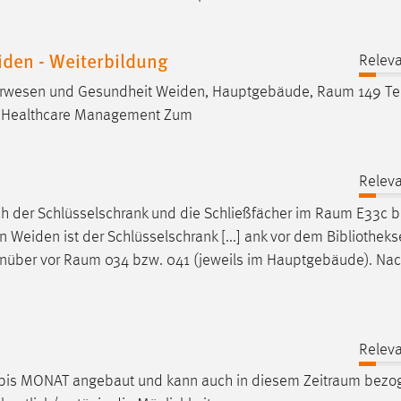
den - Weiterbildung
Releva
ieurwesen und Gesundheit Weiden, Hauptgebäude,
Raum
149 Te
al Healthcare Management Zum
Releva
h der Schlüsselschrank und die Schließfächer im
Raum
E33c b
n Weiden ist der Schlüsselschrank [...] ank vor dem Bibliothek
enüber vor
Raum
034 bzw. 041 (jeweils im Hauptgebäude). Na
Releva
 bis MONAT angebaut und kann auch in diesem
Zeitraum
bezo