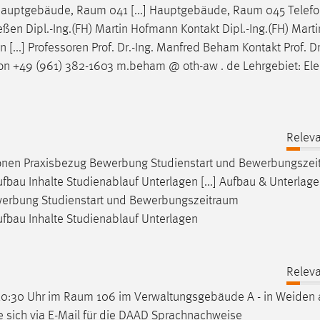
, Hauptgebäude,
Raum
041 [...] Hauptgebäude,
Raum
045 Telefo
eßen Dipl.-Ing.(FH) Martin Hofmann Kontakt Dipl.-Ing.(FH) Mar
 [...] Professoren Prof. Dr.-Ing. Manfred Beham Kontakt Prof. Dr
on +49 (961) 382-1603 m.beham @ oth-aw . de Lehrgebiet: Ele
Releva
nen Praxisbezug Bewerbung Studienstart und
Bewerbungszei
au Inhalte Studienablauf Unterlagen [...] Aufbau & Unterlag
erbung Studienstart und
Bewerbungszeitraum
fbau Inhalte Studienablauf Unterlagen
Releva
10:30 Uhr im
Raum
106 im Verwaltungsgebäude A - in Weiden
e sich via E-Mail für die DAAD Sprachnachweise