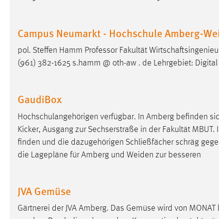
Matomo
Campus Neumarkt - Hochschule Amberg-Wei
Name:
_pk_ref, _pk_cvar, _pk_id, _pk_ses
pol. Steffen Hamm Professor Fakultät Wirtschaftsingen
Zweck:
Zugriffsstatistik
(961) 382-1625 s.hamm @ oth-aw . de Lehrgebiet: Digit
Cookie Laufzeit:
Max. 13 Monate
GaudiBox
MARKETING
Hochschulangehörigen verfügbar. In Amberg befinden sic
Kicker, Ausgang zur Sechserstraße in der Fakultät MBUT. I
Marketing Cookies werden von Drittanbietern
finden und die dazugehörigen Schließfächer schräg geg
verwendet, um personalisierte Werbung anzuzeigen.
die Lagepläne für Amberg und Weiden zur besseren
Sie tun dies, indem sie Besucher über Websites
hinweg verfolgen.
JVA Gemüse
Google Ads
Gärtnerei der JVA Amberg. Das Gemüse wird von MONAT
Name:
_gcl_au