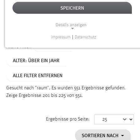
SPEICHERN
Alter
Details anzeigen
SUCHEN
Impressum
|
Datenschutz
NOTWENDIGE COOKIES
TYP: SEITEN
Aktive Filter:
Notwendige Cookies ermöglichen grundlegende
ALTER: ÜBER EIN JAHR
Funktionen und sind für die einwandfreie Funktion der
Website erforderlich.
ALLE FILTER ENTFERNEN
Einverständnis
Gesucht nach "raum".
Es wurden 551 Ergebnisse gefunden.
Name:
Zeige Ergebnisse 201 bis 225 von 551.
cookie_consent
Zweck:
Ergebnisse pro Seite:
Dieser Cookie speichert die ausgewählten Einverständnis-
Optionen des Benutzers
SORTIEREN NACH
Cookie Laufzeit: