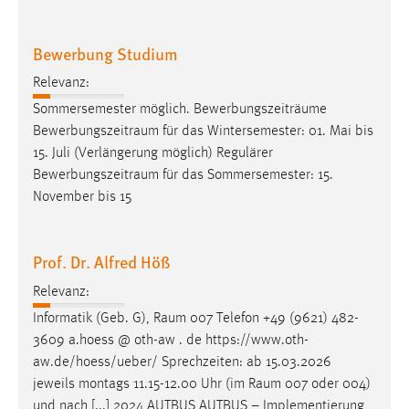
30 Tage
Bewerbung Studium
Chat
Relevanz:
Name:
Sommersemester möglich. Bewerbungszeiträume
MibewSessionID, MIBEW_UserID, mibew_locale, mibew-
Bewerbungszeitraum
für das Wintersemester: 01. Mai bis
chat-frame-style-5e9dbeb1811c0446
15. Juli (Verlängerung möglich) Regulärer
Zweck:
Bewerbungszeitraum
für das Sommersemester: 15.
Wird benötigt um die Chatfunktion nutzen zu können.
November bis 15
Cookie Laufzeit:
MibewSessionID, mibew-chat-frame-style-
Prof. Dr. Alfred Höß
5e9dbeb1811c0446 = Sitzungslaufzeit, mibew_locale = 3
Jahre, MIBEW_UserID = 1 Jahr
Relevanz:
Informatik (Geb. G),
Raum
007 Telefon +49 (9621) 482-
Login
3609 a.hoess @ oth-aw . de https://www.oth-
aw.de/hoess/ueber/ Sprechzeiten: ab 15.03.2026
Name:
jeweils montags 11.15-12.00 Uhr (im
Raum
007 oder 004)
fe_user, be_user, be_lastLoginProvider
und nach [...] 2024 AUTBUS AUTBUS – Implementierung