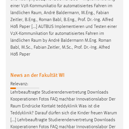
Zweck:
einer V2X-Kommunikatio für automatisiertes Fahren im
Dieser Cookie ist notwendig um sich an der Website
ländlichen
Raum
, André Baldermann, M.Eng., Fabian
einloggen zu können.
Zeitler, B.Eng., Roman Babl, B.Eng., Prof. Dr.-Ing. Alfred
Höß Paper [...] AUTBUS Implementieren und Testen einer
Cookie Laufzeit:
V2X-Kommunikation für automatisiertes Fahren im
24 Stunden
ländlichen
Raum
by André Baldermann M.Eng. Roman
Babl, M.Sc., Fabian Zeitler, M.Sc., Prof. Dr.-Ing. Alfred
Höß Paper
STATISTIK
Statistik Cookies erfassen Informationen anonym.
Diese Informationen helfen uns zu verstehen, wie
News an der Fakultät WI
unsere Besucher unsere Website nutzen.
Relevanz:
Lehrbeauftragte Studierendenvertretung Downloads
Matomo
Kooperationen Fotos FAQ machbar Innovationslabor Der
Name:
Raum
Eindrücke Kontakt teddyklinik Was ist die
_pk_ref, _pk_cvar, _pk_id, _pk_ses
Teddyklinik? Darauf dürfen sich die Kinder freuen Warum
[...] Lehrbeauftragte Studierendenvertretung Downloads
Zweck:
Kooperationen Fotos FAQ machbar Innovationslabor Der
Zugriffsstatistik