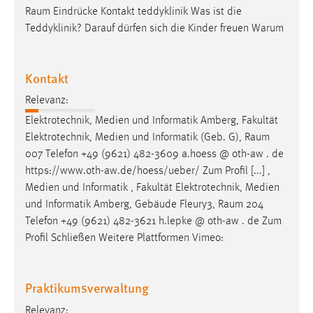
Raum
Eindrücke Kontakt teddyklinik Was ist die
Cookie Laufzeit:
Teddyklinik? Darauf dürfen sich die Kinder freuen Warum
Max. 13 Monate
Kontakt
MARKETING
Relevanz:
Marketing Cookies werden von Drittanbietern
Elektrotechnik, Medien und Informatik Amberg, Fakultät
verwendet, um personalisierte Werbung anzuzeigen.
Elektrotechnik, Medien und Informatik (Geb. G),
Raum
Sie tun dies, indem sie Besucher über Websites
007 Telefon +49 (9621) 482-3609 a.hoess @ oth-aw . de
hinweg verfolgen.
https://www.oth-aw.de/hoess/ueber/ Zum Profil [...] ,
Medien und Informatik , Fakultät Elektrotechnik, Medien
Google Ads
und Informatik Amberg, Gebäude Fleury3,
Raum
204
Telefon +49 (9621) 482-3621 h.lepke @ oth-aw . de Zum
Name:
Profil Schließen Weitere Plattformen Vimeo:
_gcl_au
Anbieter:
Praktikumsverwaltung
Google Ireland Limited
Relevanz:
Zweck: