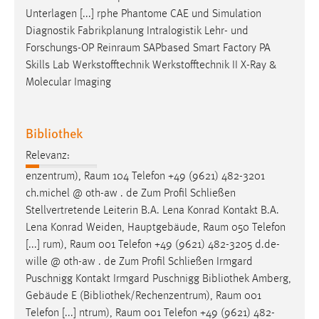
Unterlagen [...] rphe Phantome CAE und Simulation
Diagnostik Fabrikplanung Intralogistik Lehr- und
Forschungs-OP
Reinraum
SAPbased Smart Factory PA
Skills Lab Werkstofftechnik Werkstofftechnik II X-Ray &
Molecular Imaging
Bibliothek
Relevanz:
enzentrum),
Raum
104 Telefon +49 (9621) 482-3201
ch.michel @ oth-aw . de Zum Profil Schließen
Stellvertretende Leiterin B.A. Lena Konrad Kontakt B.A.
Lena Konrad Weiden, Hauptgebäude,
Raum
050 Telefon
[...] rum),
Raum
001 Telefon +49 (9621) 482-3205 d.de-
wille @ oth-aw . de Zum Profil Schließen Irmgard
Puschnigg Kontakt Irmgard Puschnigg Bibliothek Amberg,
Gebäude E (Bibliothek/Rechenzentrum),
Raum
001
Telefon [...] ntrum),
Raum
001 Telefon +49 (9621) 482-