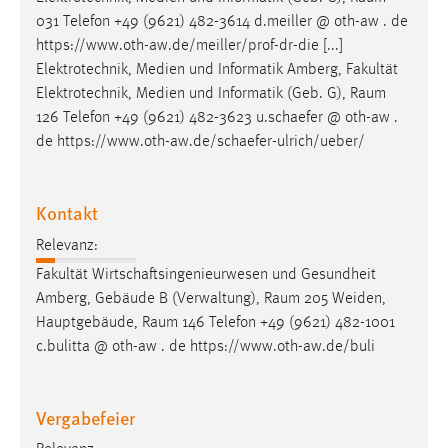
EXTERNE MEDIEN
031 Telefon +49 (9621) 482-3614 d.meiller @ oth-aw . de
Um Inhalte von Videoplattformen und Social Media
https://www.oth-aw.de/meiller/prof-dr-die [...]
Plattformen anzeigen zu können, werden von diesen
Elektrotechnik, Medien und Informatik Amberg, Fakultät
externen Medien Cookies gesetzt.
Elektrotechnik, Medien und Informatik (Geb. G),
Raum
126 Telefon +49 (9621) 482-3623 u.schaefer @ oth-aw .
YouTube
de https://www.oth-aw.de/schaefer-ulrich/ueber/
Vimeo
Kontakt
Relevanz:
Fakultät Wirtschaftsingenieurwesen und Gesundheit
Amberg, Gebäude B (Verwaltung),
Raum
205 Weiden,
Hauptgebäude,
Raum
146 Telefon +49 (9621) 482-1001
c.bulitta @ oth-aw . de https://www.oth-aw.de/buli
Vergabefeier