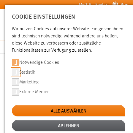
Zum Hauptinhalt springen
MyOTH
Kontakt
DE
COOKIE EINSTELLUNGEN
SUCHE
Wir nutzen Cookies auf unserer Website. Einige von ihnen
sind technisch notwendig, während andere uns helfen,
diese Website zu verbessern oder zusätzliche
JETZT BEWERBEN
Funktionalitäten zur Verfügung zu stellen.
Notwendige Cookies
SUCHE
Statistik
Marketing
FILTER
Externe Medien
Typ
ALLE AUSWÄHLEN
Erstellungsdatum
ABLEHNEN