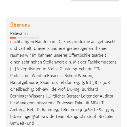
1 Jahr
Performance
Über uns
Name:
Relevanz:
staticfilecache
nachhaltigen Handeln im Diskurs produktiv ausgetauscht
und vertieft. Umwelt- und energiebezogenen Themen
Zweck:
räumen
wir im Rahmen unserer Öffentlichkeitsarbeit
Für performante Seitenauslieferung wird in diesem Cookie
gespeichert, ob man eingeloggt ist.
einen sehr hohen Stellenwert ein. Mit der Fachkompetenz
[...] Vizepräsidentin Stellv. Clustersprecherin ETN
Professorin Weiden Business School Weiden,
Sprachpräferenz
Hauptgebäude,
Raum
144 Telefon +49 (961) 382-1308
Name:
c.hellbach @ oth-aw . de Prof. Dr.-Ing. Burkhard
site-language-preference
Berninger Wissens [...] ftlicher Berater Leitender Auditor
für Managementsysteme Professor Fakultät MB/UT
Zweck:
Amberg, Geb. D,
Raum
159 Telefon +49 (9621) 482-3305
Das Cookie speichert die gewählte Sprache der Website.
b.berninger@oth-aw.de Team B.Eng. Christoph Brechler
Cookie Laufzeit:
Umwelt- und