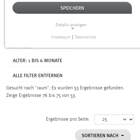
SPEICHERN
Alter
Details anzeigen
SUCHEN
Impressum
|
Datenschutz
NOTWENDIGE COOKIES
TYP: DATEIEN
Aktive Filter:
Notwendige Cookies ermöglichen grundlegende
ALTER: 1 BIS 6 MONATE
Funktionen und sind für die einwandfreie Funktion der
Website erforderlich.
ALLE FILTER ENTFERNEN
Einverständnis
Gesucht nach "raum".
Es wurden 53 Ergebnisse gefunden.
Name:
Zeige Ergebnisse 76 bis 75 von 53.
cookie_consent
Zweck:
Ergebnisse pro Seite:
Dieser Cookie speichert die ausgewählten Einverständnis-
Optionen des Benutzers
SORTIEREN NACH
Cookie Laufzeit: