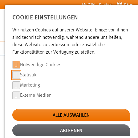
Zum Hauptinhalt springen
MyOTH
Kontakt
DE
COOKIE EINSTELLUNGEN
SUCHE
Wir nutzen Cookies auf unserer Website. Einige von ihnen
sind technisch notwendig, während andere uns helfen,
diese Website zu verbessern oder zusätzliche
JETZT BEWERBEN
Funktionalitäten zur Verfügung zu stellen.
Notwendige Cookies
SUCHE
Statistik
Marketing
FILTER
Externe Medien
Typ
ALLE AUSWÄHLEN
Erstellungsdatum
ABLEHNEN