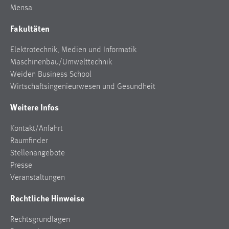
Mensa
Zweck:
Dieser Cookie ist notwendig um sich an der Website
Fakultäten
einloggen zu können.
Cookie Laufzeit:
Elektrotechnik, Medien und Informatik
24 Stunden
Maschinenbau/Umwelttechnik
Weiden Business School
Wirtschaftsingenieurwesen und Gesundheit
STATISTIK
Weitere Infos
Statistik Cookies erfassen Informationen anonym.
Kontakt/Anfahrt
Diese Informationen helfen uns zu verstehen, wie
Raumfinder
unsere Besucher unsere Website nutzen.
Stellenangebote
Matomo
Presse
Veranstaltungen
Name:
Rechtliche Hinweise
_pk_ref, _pk_cvar, _pk_id, _pk_ses
Zweck:
Rechtsgrundlagen
Zugriffsstatistik