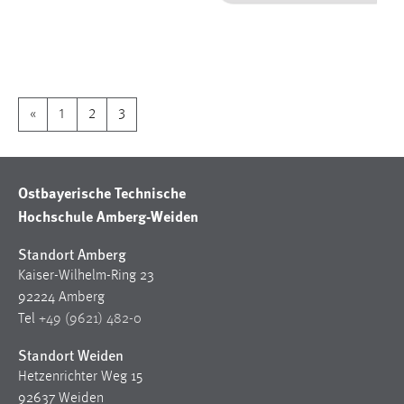
1 Jahr
Performance
Name:
«
1
2
3
staticfilecache
Zweck:
Für performante Seitenauslieferung wird in diesem Cookie
Ostbayerische Technische
gespeichert, ob man eingeloggt ist.
Hochschule Amberg-Weiden
Sprachpräferenz
Standort Amberg
Kaiser-Wilhelm-Ring 23
Name:
92224 Amberg
site-language-preference
Tel
+49 (9621) 482-0
Zweck:
Standort Weiden
Das Cookie speichert die gewählte Sprache der Website.
Hetzenrichter Weg 15
Cookie Laufzeit:
92637 Weiden