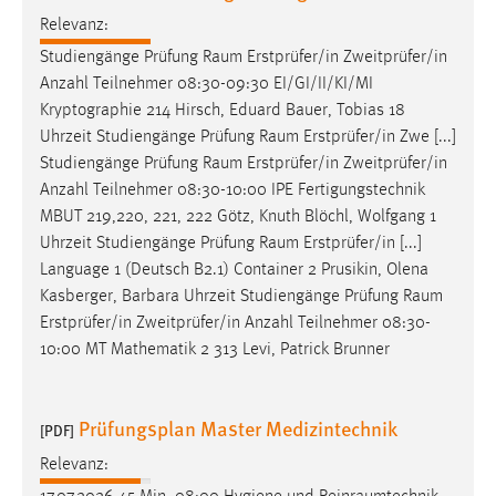
EXTERNE MEDIEN
Relevanz:
Um Inhalte von Videoplattformen und Social Media
Studiengänge Prüfung
Raum
Erstprüfer/in Zweitprüfer/in
Plattformen anzeigen zu können, werden von diesen
Anzahl Teilnehmer 08:30-09:30 EI/GI/II/KI/MI
externen Medien Cookies gesetzt.
Kryptographie 214 Hirsch, Eduard Bauer, Tobias 18
Uhrzeit Studiengänge Prüfung
Raum
Erstprüfer/in Zwe [...]
YouTube
Studiengänge Prüfung
Raum
Erstprüfer/in Zweitprüfer/in
Anzahl Teilnehmer 08:30-10:00 IPE Fertigungstechnik
Vimeo
MBUT 219,220, 221, 222 Götz, Knuth Blöchl, Wolfgang 1
Uhrzeit Studiengänge Prüfung
Raum
Erstprüfer/in [...]
Language 1 (Deutsch B2.1) Container 2 Prusikin, Olena
Kasberger, Barbara Uhrzeit Studiengänge Prüfung
Raum
Erstprüfer/in Zweitprüfer/in Anzahl Teilnehmer 08:30-
10:00 MT Mathematik 2 313 Levi, Patrick Brunner
Prüfungsplan Master Medizintechnik
[PDF]
Relevanz: