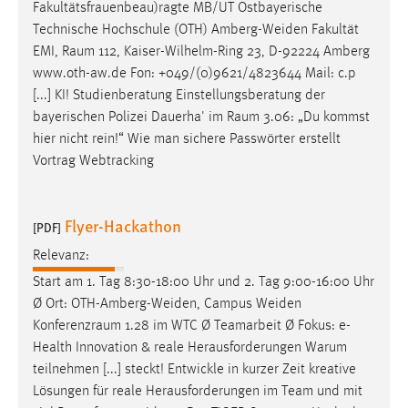
Fakultätsfrauenbeau)ragte MB/UT Ostbayerische
Technische Hochschule (OTH) Amberg-Weiden Fakultät
EMI,
Raum
112, Kaiser-Wilhelm-Ring 23, D-92224 Amberg
www.oth-aw.de Fon: +049/(0)9621/4823644 Mail: c.p
[...] KI! Studienberatung Einstellungsberatung der
bayerischen Polizei Dauerha' im
Raum
3.06: „Du kommst
hier nicht rein!“ Wie man sichere Passwörter erstellt
Vortrag Webtracking
Flyer-Hackathon
[PDF]
Relevanz:
Start am 1. Tag 8:30-18:00 Uhr und 2. Tag 9:00-16:00 Uhr
Ø Ort: OTH-Amberg-Weiden, Campus Weiden
Konferenzraum
1.28 im WTC Ø Teamarbeit Ø Fokus: e-
Health Innovation & reale Herausforderungen Warum
teilnehmen [...] steckt! Entwickle in kurzer Zeit kreative
Lösungen für reale Herausforderungen im Team und mit