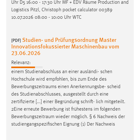
Uhr D5 16:00 - 17:30 Uhr MF + EDV
Räume
Production and
Logistics Pitzl, Christoph pocket calculator 00389
Cookie Laufzeit:
10.07.2026 08:00 - 10:00 Uhr WTC
Max. 13 Monate
Studien- und Prüfungsordnung Master
[PDF]
MARKETING
Innovationsfokussierter Maschinenbau vom
23.06.2026
Marketing Cookies werden von Drittanbietern
verwendet, um personalisierte Werbung anzuzeigen.
Relevanz:
Sie tun dies, indem sie Besucher über Websites
einem Studienabschluss an einer ausländi- schen
hinweg verfolgen.
Hochschule wird empfohlen, bis zum Ende des
Bewerbungszeitraums
einen Anerkennungsbe- scheid
Google Ads
des Studienabschlusses, ausgestellt durch eine
zertifizierte [...] einer Begründung schrift- lich mitgeteilt.
Name:
2Eine erneute Bewerbung ist frühestens im folgenden
_gcl_au
Bewerbungszeitraum
wieder möglich. § 6 Nachweis der
Anbieter:
studiengangspezifischen Eignung (1) Der Nachweis
Google Ireland Limited
Zweck: