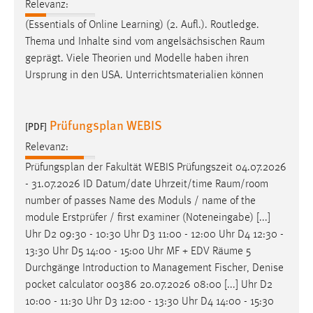
Relevanz:
Zweck:
(Essentials of Online Learning) (2. Aufl.). Routledge.
Dieser Cookie ist notwendig um sich an der Website
Thema und Inhalte sind vom angelsächsischen
Raum
einloggen zu können.
geprägt. Viele Theorien und Modelle haben ihren
Cookie Laufzeit:
Ursprung in den USA. Unterrichtsmaterialien können
24 Stunden
Prüfungsplan WEBIS
[PDF]
STATISTIK
Relevanz:
Statistik Cookies erfassen Informationen anonym.
Prüfungsplan der Fakultät WEBIS Prüfungszeit 04.07.2026
Diese Informationen helfen uns zu verstehen, wie
- 31.07.2026 ID Datum/date Uhrzeit/time
Raum/room
unsere Besucher unsere Website nutzen.
number of passes Name des Moduls / name of the
module Erstprüfer / first examiner (Noteneingabe) [...]
Matomo
Uhr D2 09:30 - 10:30 Uhr D3 11:00 - 12:00 Uhr D4 12:30 -
13:30 Uhr D5 14:00 - 15:00 Uhr MF + EDV
Räume
5
Name:
Durchgänge Introduction to Management Fischer, Denise
_pk_ref, _pk_cvar, _pk_id, _pk_ses
pocket calculator 00386 20.07.2026 08:00 [...] Uhr D2
Zweck:
10:00 - 11:30 Uhr D3 12:00 - 13:30 Uhr D4 14:00 - 15:30
Zugriffsstatistik