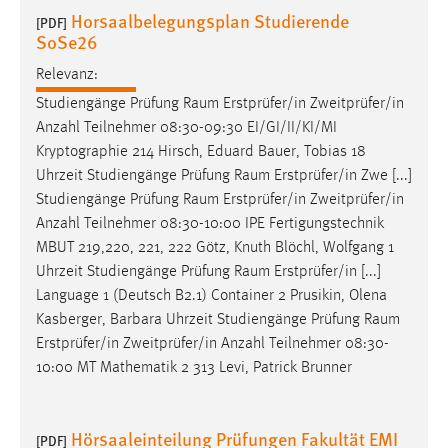
Horsaalbelegungsplan Studierende
Conversion-Tracking
[PDF]
SoSe26
Cookie Laufzeit:
Relevanz:
3 Monate
Studiengänge Prüfung
Raum
Erstprüfer/in Zweitprüfer/in
Anzahl Teilnehmer 08:30-09:30 EI/GI/II/KI/MI
Facebook Pixel
Kryptographie 214 Hirsch, Eduard Bauer, Tobias 18
Uhrzeit Studiengänge Prüfung
Raum
Erstprüfer/in Zwe [...]
Name:
Studiengänge Prüfung
Raum
Erstprüfer/in Zweitprüfer/in
_fbp
Anzahl Teilnehmer 08:30-10:00 IPE Fertigungstechnik
Anbieter:
MBUT 219,220, 221, 222 Götz, Knuth Blöchl, Wolfgang 1
Facebook
Uhrzeit Studiengänge Prüfung
Raum
Erstprüfer/in [...]
Zweck:
Language 1 (Deutsch B2.1) Container 2 Prusikin, Olena
Conversion-Tracking
Kasberger, Barbara Uhrzeit Studiengänge Prüfung
Raum
Erstprüfer/in Zweitprüfer/in Anzahl Teilnehmer 08:30-
Cookie Laufzeit:
10:00 MT Mathematik 2 313 Levi, Patrick Brunner
3 Monate
Hörsaaleinteilung Prüfungen Fakultät EMI
[PDF]