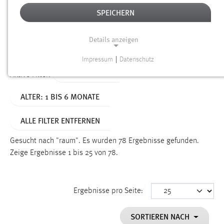
SPEICHERN
Alter
Details anzeigen
SUCHEN
Impressum
|
Datenschutz
NOTWENDIGE COOKIES
TYP: DATEIEN
Aktive Filter:
Notwendige Cookies ermöglichen grundlegende
ALTER: 1 BIS 6 MONATE
Funktionen und sind für die einwandfreie Funktion der
Website erforderlich.
ALLE FILTER ENTFERNEN
Einverständnis
Gesucht nach "raum".
Es wurden 78 Ergebnisse gefunden.
Name:
Zeige Ergebnisse 1 bis 25 von 78.
cookie_consent
Zweck:
Ergebnisse pro Seite:
Dieser Cookie speichert die ausgewählten Einverständnis-
Optionen des Benutzers
SORTIEREN NACH
Cookie Laufzeit: