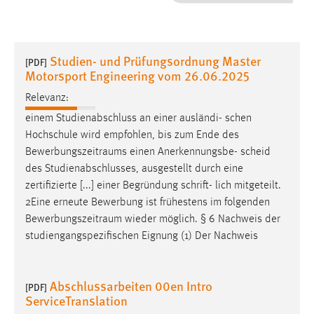
1 Jahr
Performance
Studien- und Prüfungsordnung Master
[PDF]
Motorsport Engineering vom 26.06.2025
Name:
staticfilecache
Relevanz:
einem Studienabschluss an einer ausländi- schen
Zweck:
Hochschule wird empfohlen, bis zum Ende des
Für performante Seitenauslieferung wird in diesem Cookie
Bewerbungszeitraums
einen Anerkennungsbe- scheid
gespeichert, ob man eingeloggt ist.
des Studienabschlusses, ausgestellt durch eine
zertifizierte [...] einer Begründung schrift- lich mitgeteilt.
Sprachpräferenz
2Eine erneute Bewerbung ist frühestens im folgenden
Bewerbungszeitraum
wieder möglich. § 6 Nachweis der
Name:
studiengangspezifischen Eignung (1) Der Nachweis
site-language-preference
Zweck:
Das Cookie speichert die gewählte Sprache der Website.
Abschlussarbeiten 00en Intro
[PDF]
ServiceTranslation
Cookie Laufzeit: