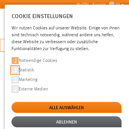
Zum Hauptinhalt springen
MyOTH
Kontakt
DE
COOKIE EINSTELLUNGEN
SUCHE
Wir nutzen Cookies auf unserer Website. Einige von ihnen
sind technisch notwendig, während andere uns helfen,
diese Website zu verbessern oder zusätzliche
JETZT BEWERBEN
Funktionalitäten zur Verfügung zu stellen.
Notwendige Cookies
SUCHE
Statistik
Marketing
FILTER
Externe Medien
Typ
ALLE AUSWÄHLEN
Erstellungsdatum
ABLEHNEN