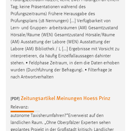
Tag; keine Präsentationen während des
Prüfungszeitraums
) Frühere Herausgabe des
Prüfungsplans (18 Nennungen) [...] Verfügbarkeit von
Lern- und Gruppen- arbeitsräumen (AM) Gesamtzustand
Hörsäle/
Räume
(WEN) Gesamtzustand Hörsäle/
Räume
(AM) Ausstattung der Labore (WEN) Ausstattung der
Labore (AM) Bibliothek / L [...] Ergebnisse mit Vorsicht zu
interpretieren, da häufig Einzelfallaussagen dahinter
stehen. • Feldphase
Zeitraum
, in dem die Daten erhoben
wurden (Durchführung der Befragung). • Filterfrage Je
nach Antwortverhalten
Zeitungsartikel Meinungen Hoess Prinz
[PDF]
Relevanz:
autonome Taxisherumfahren?“Erverweist auf den
ländlichen
Raum
. „Ohne Oberpfälzer Experten sehen
geplantes Projekt in der Großstadt kritisch: Ländlicher