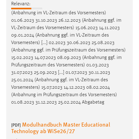
30 Tage
Relevanz:
(Anbahnung im
VL-Zeitraum
des Vorsemesters)
Chat
01.06.2023 31.10.2023 26.12.2023 (Anbahnung ggf. im
VL-Zeitraum
des Vorsemesters) 15.06.2023 14.11.2023
Name:
09.01.2024 (Anbahnung ggf. im
VL-Zeitraum
des
MibewSessionID, MIBEW_UserID, mibew_locale, mibew-
Vorsemesters) [...] 02.2023 30.06.2023 25.08.2023
chat-frame-style-5e9dbeb1811c0446
(Anbahnung ggf. im
Prüfungszeitraum
des Vorsemesters)
Zweck:
15.02.2023 14.07.2023 08.09.2023 (Anbahnung ggf. im
Wird benötigt um die Chatfunktion nutzen zu können.
Prüfungszeitraum
des Vorsemesters) 01.03.2023
31.07.2023 25.09.2023 [...] 01.07.2023 30.11.2023
Cookie Laufzeit:
25.01.2024 (Anbahnung ggf. im
VL-Zeitraum
des
MibewSessionID, mibew-chat-frame-style-
Vorsemesters) 15.07.2023 14.12.2023 08.02.2024
5e9dbeb1811c0446 = Sitzungslaufzeit, mibew_locale = 3
(Anbahnung im
Prüfungszeitraum
des Vorsemesters)
Jahre, MIBEW_UserID = 1 Jahr
01.08.2023 31.12.2023 25.02.2024 Abgabetag
Login
Modulhandbuch Master Educational
[PDF]
Name:
Technology ab WiSe26/27
fe_user, be_user, be_lastLoginProvider