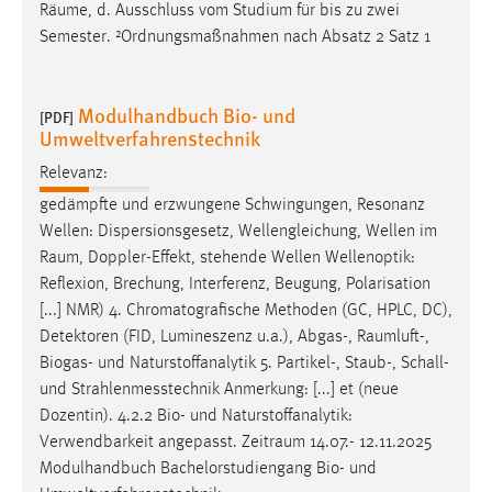
Räume
, d. Ausschluss vom Studium für bis zu zwei
Semester. ²Ordnungsmaßnahmen nach Absatz 2 Satz 1
Modulhandbuch Bio- und
[PDF]
Umweltverfahrenstechnik
Relevanz:
gedämpfte und erzwungene Schwingungen, Resonanz
Wellen: Dispersionsgesetz, Wellengleichung, Wellen im
Raum
, Doppler-Effekt, stehende Wellen Wellenoptik:
Reflexion, Brechung, Interferenz, Beugung, Polarisation
[...] NMR) 4. Chromatografische Methoden (GC, HPLC, DC),
Detektoren (FID, Lumineszenz u.a.), Abgas-,
Raumluft
-,
Biogas- und Naturstoffanalytik 5. Partikel-, Staub-, Schall-
und Strahlenmesstechnik Anmerkung: [...] et (neue
Dozentin). 4.2.2 Bio- und Naturstoffanalytik:
Verwendbarkeit angepasst.
Zeitraum
14.07.- 12.11.2025
Modulhandbuch Bachelorstudiengang Bio- und