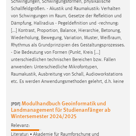
Schwingungen, Schwingungsformen, physikalische
Schallfeldgrößen. - Akustik und
Raumakustik
: Verhalten
von Schwingungen im
Raum
, Gesetze der Reflektion und
Dämpfung, Hallradius - Pegeldefinition und -rechnung:
[...] Kontrast, Proportion, Balance, Hierarchie, Betonung,
Wiederholung, Bewegung, Variation, Muster,
Weißraum
,
Rhythmus als Grundprinzipien des Gestaltungsprozesses.
- Die Bedeutung von Formen (Punkt, Kreis [...]
unterschiedlichen technischen Bereichen bzw. Fällen
anwenden: Unterschiedliche Mikrofontypen,
Raumakustik
, Ausbreitung von Schall, Audioworkstations
etc. Es werden Anwendungsmethoden gelehrt, d.h. keine
Modulhandbuch Geoinformatik und
[PDF]
Landmanagement für Studienanfänger ab
Wintersemester 2024/2025
Relevanz:
Literatur: ▪ Akademie für
Raumforschung
und