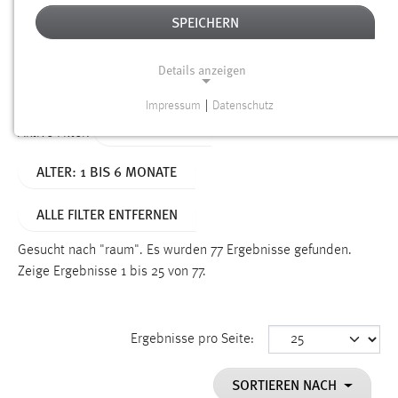
SPEICHERN
Alter
Details anzeigen
SUCHEN
Impressum
|
Datenschutz
NOTWENDIGE COOKIES
TYP: DATEIEN
Aktive Filter:
Notwendige Cookies ermöglichen grundlegende
ALTER: 1 BIS 6 MONATE
Funktionen und sind für die einwandfreie Funktion der
Website erforderlich.
ALLE FILTER ENTFERNEN
Einverständnis
Gesucht nach "raum".
Es wurden 77 Ergebnisse gefunden.
Name:
Zeige Ergebnisse 1 bis 25 von 77.
cookie_consent
Zweck:
Ergebnisse pro Seite:
Dieser Cookie speichert die ausgewählten Einverständnis-
Optionen des Benutzers
SORTIEREN NACH
Cookie Laufzeit: