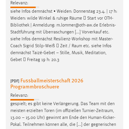
Relevanz:
siehe Infos demnächst • Weiden: Donnerstag 23.4. | 17 h:
Weiden: wilde Winkel & ruhige
Räume
 Start vor OTH-
Bibliothek | Anmeldung: m.lommer@oth-aw.de Erlebnis-
Stadtführung mit Überraschungen [...] Vorverkauf etc.
siehe Infos demnächst Resilienz-Workshop mit Master-
Coach Sigrid Stilp-Weiß  Zeit /
Raum
etc. siehe Infos
demnächst Taizé-Gebet – Stille, Musik, Meditation,
Gebet  Freitag 19 h: 20.3
Fussballmeisterschaft 2026
[PDF]
Programmbroschuere
Relevanz:
gespielt; es gibt keine Verlängerung. Das Team mit den
meisten erzielten Toren (im offiziellen
Turnier-Zeitraum
,
13.00 – 15.00 Uhr) gewinnt am Ende den Human-Kicker-
Pokal. Teilnehmen können alle, die [...] der gegnerischen