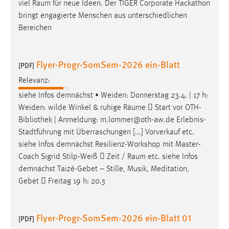
viel
Raum
für neue Ideen. Der TIGER Corporate Hackathon
bringt engagierte Menschen aus unterschiedlichen
Bereichen
Flyer-Progr-SomSem-2026 ein-Blatt
[PDF]
Relevanz:
siehe Infos demnächst • Weiden: Donnerstag 23.4. | 17 h:
Weiden: wilde Winkel & ruhige
Räume
 Start vor OTH-
Bibliothek | Anmeldung: m.lommer@oth-aw.de Erlebnis-
Stadtführung mit Überraschungen [...] Vorverkauf etc.
siehe Infos demnächst Resilienz-Workshop mit Master-
Coach Sigrid Stilp-Weiß  Zeit /
Raum
etc. siehe Infos
demnächst Taizé-Gebet – Stille, Musik, Meditation,
Gebet  Freitag 19 h: 20.3
Flyer-Progr-SomSem-2026 ein-Blatt 01
[PDF]