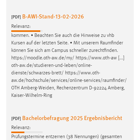
Zweck:
Dieser Cookie ist notwendig um sich an der Website
B-AWI-Stand-13-02-2026
[PDF]
einloggen zu können.
Relevanz:
Cookie Laufzeit:
kommen. • Beachten Sie auch die Hinweise zu vhb
24 Stunden
Kursen auf der letzten Seite. • Mit unserem
Raumfinder
können Sie sich am Campus schneller zurechtfinden.
https://moodle.oth-aw.de/my/ https://www.oth-aw [...]
STATISTIK
oth-aw.de/studieren-und-leben/online-
Statistik Cookies erfassen Informationen anonym.
dienste/schwarzes-brett/
https://www.oth-
Diese Informationen helfen uns zu verstehen, wie
aw.de/hochschule/services/online-services/raumfinder
/
unsere Besucher unsere Website nutzen.
OTH Amberg-Weiden, Rechenzentrum D-92224 Amberg,
Kaiser-Wilhelm-Ring
Matomo
Name:
Bachelorbefragung 2025 Ergebnisbericht
[PDF]
_pk_ref, _pk_cvar, _pk_id, _pk_ses
Relevanz:
Zweck:
Prüfungstermine entzerren (38 Nennungen) (gesamten
Zugriffsstatistik