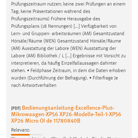
Prüfungszeitraum
nutzen; keine zwei Prüfungen an einem
Cookie Laufzeit:
Tag; keine Präsentationen während des
Max. 13 Monate
Prüfungszeitraums
) Frühere Herausgabe des
Prüfungsplans (18 Nennungen) [...] Verfügbarkeit von
Lern- und Gruppen- arbeitsräumen (AM) Gesamtzustand
Hörsäle/
Räume
(WEN) Gesamtzustand Hörsäle/
Räume
MARKETING
(AM) Ausstattung der Labore (WEN) Ausstattung der
Marketing Cookies werden von Drittanbietern
Labore (AM) Bibliothek / L [...] Ergebnisse mit Vorsicht zu
verwendet, um personalisierte Werbung anzuzeigen.
interpretieren, da häufig Einzelfallaussagen dahinter
Sie tun dies, indem sie Besucher über Websites
stehen. • Feldphase
Zeitraum
, in dem die Daten erhoben
hinweg verfolgen.
wurden (Durchführung der Befragung). • Filterfrage Je
nach Antwortverhalten
Google Ads
Name:
Bedienungsanleitung-Excellence-Plus-
[PDF]
_gcl_au
Mikrowaagen-XP56 XP26-Modelle-Teil-1-XP56
XP26 Micro OI de 11780840B
Anbieter:
Google Ireland Limited
Relevanz:
Zweck: