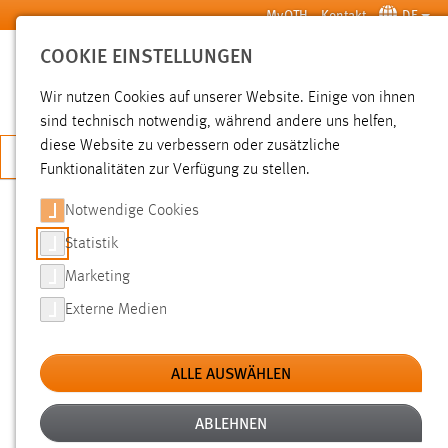
Zum Hauptinhalt springen
MyOTH
Kontakt
DE
COOKIE EINSTELLUNGEN
SUCHE
Wir nutzen Cookies auf unserer Website. Einige von ihnen
sind technisch notwendig, während andere uns helfen,
diese Website zu verbessern oder zusätzliche
JETZT BEWERBEN
Funktionalitäten zur Verfügung zu stellen.
Notwendige Cookies
SUCHE
Statistik
Marketing
FILTER
Externe Medien
Typ
ALLE AUSWÄHLEN
Erstellungsdatum
ABLEHNEN