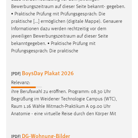
EXTERNE MEDIEN
Bewerbungszeitraum
auf dieser Seite bekannt- gegeben.
Um Inhalte von Videoplattformen und Social Media
• Praktische Prüfung mit Prüfungsgespräch: Die
Plattformen anzeigen zu können, werden von diesen
praktische [...] ermöglichen (digitale Mappe). Genauere
externen Medien Cookies gesetzt.
Informationen dazu werden rechtzeitig vor dem
jeweiligen
Bewerbungszeitraum
auf dieser Seite
YouTube
bekanntgegeben. • Praktische Prüfung mit
Prüfungsgespräch: Die praktische
Vimeo
BoysDay Plakat 2026
[PDF]
Relevanz:
ihre Berufswahl zu eröffnen. Programm: 08.30 Uhr
Begrüßung im Weidener Technologie Campus (WTC),
Raum
1.16 Wähle Mitmach-Praktikum A 09.00 Uhr
Anatomie - eine virtuelle Reise durch den Körper Mit
DG-Wohnung-Bilder
[PDF]