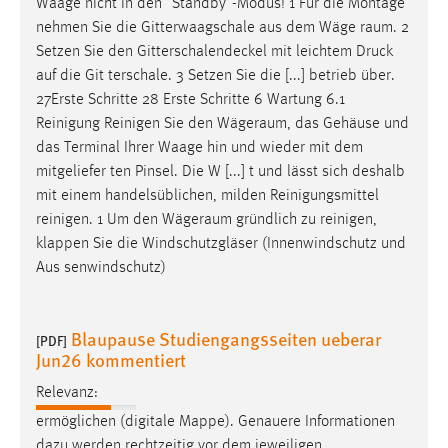
Waage nicht in den "Standby"-Modus! 1 Für die Montage
Conversion-Tracking
nehmen Sie die Gitterwaagschale aus dem Wäge­
raum
. 2
Setzen Sie den Gitterschalendeckel mit leichtem Druck
Cookie Laufzeit:
auf die Git­ terschale. 3 Setzen Sie die [...] betrieb über.
3 Monate
27Erste Schritte 28 Erste Schritte 6 Wartung 6.1
Reinigung Reinigen Sie den
Wägeraum
, das Gehäuse und
Facebook Pixel
das Terminal Ihrer Waage hin und wieder mit dem
mitgeliefer­ ten Pinsel. Die W [...] t und lässt sich deshalb
Name:
mit einem handelsüblichen, milden Reinigungsmittel
_fbp
reinigen. 1 Um den
Wägeraum
gründlich zu reinigen,
Anbieter:
klappen Sie die Windschutzgläser (Innenwindschutz und
Facebook
Aus­ senwindschutz)
Zweck:
Conversion-Tracking
Blaupause Studiengangsseiten ueberar
[PDF]
Cookie Laufzeit:
Jun26 kommentiert
3 Monate
Relevanz:
ermöglichen (digitale Mappe). Genauere Informationen
dazu werden rechtzeitig vor dem jeweiligen