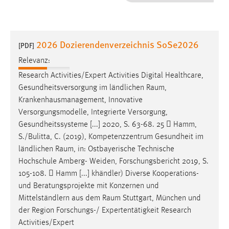
1 Jahr
Performance
2026 Dozierendenverzeichnis SoSe2026
[PDF]
Name:
Relevanz:
staticfilecache
Research Activities/Expert Activities Digital Healthcare,
Gesundheitsversorgung im ländlichen
Raum
,
Zweck:
Krankenhausmanagement, Innovative
Für performante Seitenauslieferung wird in diesem Cookie
gespeichert, ob man eingeloggt ist.
Versorgungsmodelle, Integrierte Versorgung,
Gesundheitssysteme [...] 2020, S. 63-68. 25  Hamm,
S./Bulitta, C. (2019), Kompetenzzentrum Gesundheit im
Sprachpräferenz
ländlichen
Raum
, in: Ostbayerische Technische
Name:
Hochschule Amberg- Weiden, Forschungsbericht 2019, S.
site-language-preference
105-108.  Hamm [...] khändler) Diverse Kooperations-
und Beratungsprojekte mit Konzernen und
Zweck:
Mittelständlern aus dem
Raum
Stuttgart, München und
Das Cookie speichert die gewählte Sprache der Website.
der Region Forschungs-/ Expertentätigkeit Research
Cookie Laufzeit:
Activities/Expert