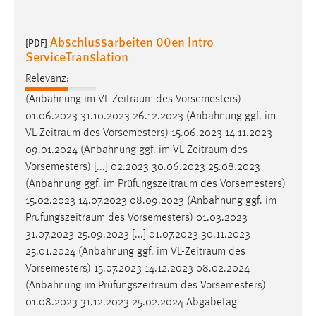
30 Tage
Abschlussarbeiten 00en Intro
[PDF]
Chat
ServiceTranslation
Name:
Relevanz:
MibewSessionID, MIBEW_UserID, mibew_locale, mibew-
(Anbahnung im
VL-Zeitraum
des Vorsemesters)
chat-frame-style-5e9dbeb1811c0446
01.06.2023 31.10.2023 26.12.2023 (Anbahnung ggf. im
Zweck:
VL-Zeitraum
des Vorsemesters) 15.06.2023 14.11.2023
Wird benötigt um die Chatfunktion nutzen zu können.
09.01.2024 (Anbahnung ggf. im
VL-Zeitraum
des
Vorsemesters) [...] 02.2023 30.06.2023 25.08.2023
Cookie Laufzeit:
(Anbahnung ggf. im
Prüfungszeitraum
des Vorsemesters)
MibewSessionID, mibew-chat-frame-style-
15.02.2023 14.07.2023 08.09.2023 (Anbahnung ggf. im
5e9dbeb1811c0446 = Sitzungslaufzeit, mibew_locale = 3
Jahre, MIBEW_UserID = 1 Jahr
Prüfungszeitraum
des Vorsemesters) 01.03.2023
31.07.2023 25.09.2023 [...] 01.07.2023 30.11.2023
25.01.2024 (Anbahnung ggf. im
VL-Zeitraum
des
Login
Vorsemesters) 15.07.2023 14.12.2023 08.02.2024
Name:
(Anbahnung im
Prüfungszeitraum
des Vorsemesters)
fe_user, be_user, be_lastLoginProvider
01.08.2023 31.12.2023 25.02.2024 Abgabetag