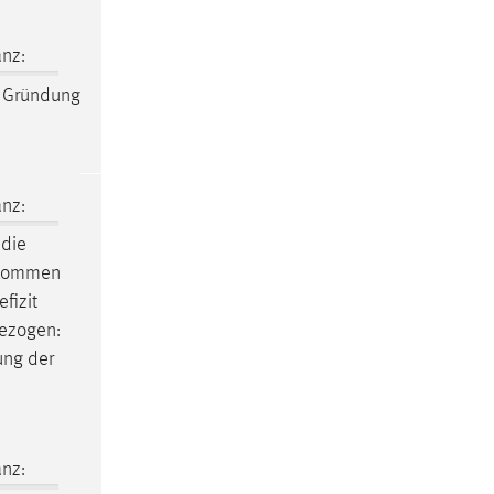
nz:
r Gründung
nz:
 die
o kommen
fizit
gezogen:
ung der
nz: