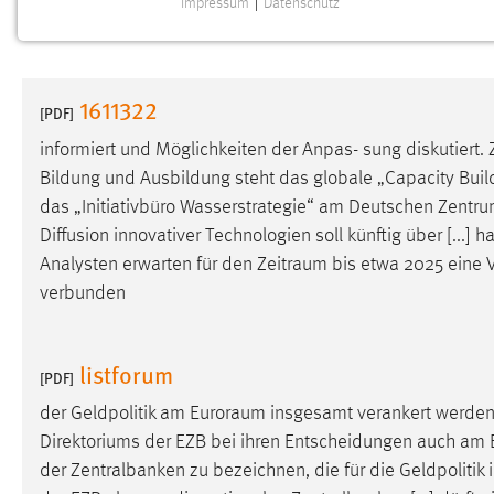
Impressum
|
Datenschutz
NOTWENDIGE COOKIES
Notwendige Cookies ermöglichen grundlegende
Funktionen und sind für die einwandfreie Funktion der
1611322
Website erforderlich.
[PDF]
informiert und Möglichkeiten der Anpas- sung diskutiert. Z
Einverständnis
Bildung und Ausbildung steht das globale „Capacity Bui
das „Initiativbüro Wasserstrategie“ am Deutschen Zentru
Name:
cookie_consent
Diffusion innovativer Technologien soll künftig über [...]
Zweck:
Dieser Cookie speichert die
Analysten erwarten für den
Zeitraum
bis etwa 2025 eine 
ausgewählten Einverständnis-Optionen
verbunden
des Benutzers
Cookie Laufzeit:
1 Jahr
listforum
[PDF]
Performance
der Geldpolitik am
Euroraum
insgesamt verankert werden. 
Direktoriums der EZB bei ihren Entscheidungen auch am
Name:
staticfilecache
der Zentralbanken zu bezeichnen, die für die Geldpolitik
Zweck:
Für performante Seitenauslieferung wird