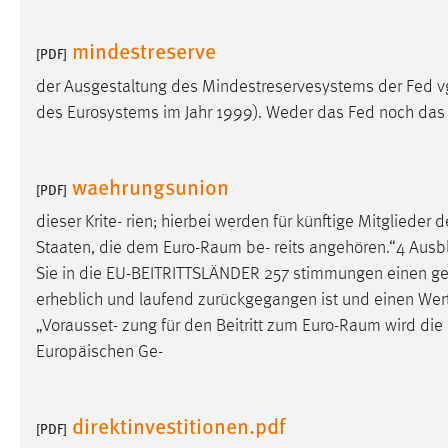
externen Medien Cookies gesetzt.
mindestreserve
[PDF]
YouTube
der Ausgestaltung des Mindestreservesystems der Fed vgl
des Eurosystems im Jahr 1999). Weder das Fed noch das
Vimeo
waehrungsunion
[PDF]
dieser Krite- rien; hierbei werden für künftige Mitglieder 
Staaten, die dem
Euro-Raum
be- reits angehören.“4 Ausb
Sie in die EU-BEITRITTSLÄNDER 257 stimmungen einen g
erheblich und laufend zurückgegangen ist und einen Wer
„Vorausset- zung für den Beitritt zum
Euro-Raum
wird die 
Europäischen Ge-
direktinvestitionen.pdf
[PDF]