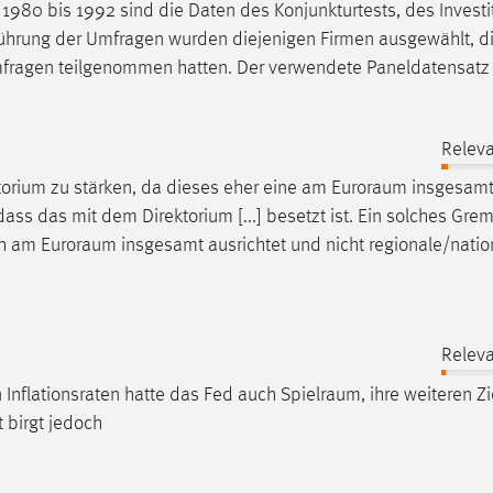
1980 bis 1992 sind die Daten des Konjunkturtests, des Investi
nführung der Umfragen wurden diejenigen Firmen ausgewählt, d
mfragen teilgenommen hatten. Der verwendete Paneldatensatz
Releva
torium zu stärken, da dieses eher eine am
Euroraum
insgesam
 dass das mit dem Direktorium [...] besetzt ist. Ein solches Gre
ich am
Euroraum
insgesamt ausrichtet und nicht regionale/natio
Releva
n Inflationsraten hatte das Fed auch
Spielraum
, ihre weiteren Zi
t birgt jedoch