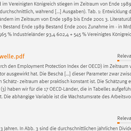
 im Vereinigten Königreich stiegen im
Zeitraum
von Ende 1989
chschnittlich, während [...] Ausgaben). Tab. 1: Entwicklung 
Ländern im
Zeitraum
von Ende 1989 bis Ende 2001 3. Literaturü
ten Bestand Ende 1989 Bestand Ende 2001 Zunahme im - in Mrd E
565 % Industrieländer 93,4 602,4 + 545 % Vereinigtes Königreic
welle.pdf
Releva
urch den Employment Protection Index der OECD) im
Zeitraum
v
or ausgewirkt hat. Die Beschä [...] dieser Parameter zwar zwi
n Schätz-
zeitraum
aber praktisch konstant ist. Die Schätzung e
(3) haben wir für die 17 OECD-Länder, die in Tabelle1 aufgeführ
t. Die abhängige Variable ist die Wachstumsrate des Arbeitsv
Releva
3 Jahren. In Abb. 3 sind die durchschnittlichen jährlichen Divid