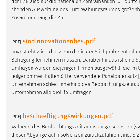
der EZB also nur die nationalen Zentralbanken [...] dürft
in diesem Cookie gespeichert, ob man
chenden Ausweitung des
Euro-Währungsraumes
größenbe
eingeloggt ist.
Zusammenhang die Zu
Sprachpräferenz
sindinnovationenbes.pdf
[PDF]
Name:
site-language-preference
angestrebt wird, d.h. wenn die in der Stichprobe entha
Zweck:
Das Cookie speichert die gewählte
Befragung teilnehmen müssen. Darüber hinaus ist eine Se
Sprache der Website.
Umfragen wurden diejenigen Firmen ausgewählt, die im
Cookie Laufzeit:
30 Tage
teilgenommen hatten.6 Der verwendete Paneldatensatz [..
Unternehmen schied innerhalb des
Beobachtungszeitra
Chat
Unternehmen alle drei ifo Umfragen
Name:
MibewSessionID, MIBEW_UserID,
mibew_locale, mibew-chat-frame-style-
beschaeftigungswirkungen.pdf
[PDF]
5e9dbeb1811c0446
während des
Beobachtungszeitraums
ausgeschieden (vgl
Zweck:
Wird benötigt um die Chatfunktion
dieser Abgänge auf Insolvenzen zurückzuführen sind. 8
z
nutzen zu können.