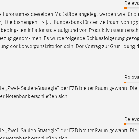
Releva
es
Euroraumes
dieselben Maßstäbe angelegt werden wie für die
7). Die bisherigen Er- [...] Bundesbank für den
Zeitraum
von 19
 beding- ten Inflationsrate aufgrund von Produktivitätsuntersch
 Bezug genom- men. Es wurde folgende Schlussfolgerung gezog
 lung der Konvergenzkriterien sein. Der Vertrag zur Grün- dung 
Releva
ie „Zwei- Säulen-Strategie“ der EZB breiter
Raum
gewährt. Die
iner Notenbank erschließen sich
Releva
ie „Zwei- Säulen-Strategie“ der EZB breiter
Raum
gewährt. Die
iner Notenbank erschließen sich