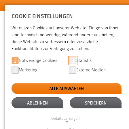
Zum Hauptinhalt springen
COOKIE EINSTELLUNGEN
Wir nutzen Cookies auf unserer Website. Einige von ihnen
sind technisch notwendig, während andere uns helfen,
diese Website zu verbessern oder zusätzliche
SUCHE
Funktionalitäten zur Verfügung zu stellen.
Notwendige Cookies
Statistik
Marketing
Externe Medien
ALLE AUSWÄHLEN
TYP: DATEIEN
ALTER: ÜBER EIN JAHR
Aktive Filter:
ABLEHNEN
SPEICHERN
Gesucht nach "raum".
Es wurden 1280 Ergebnisse gefunde
Details anzeigen