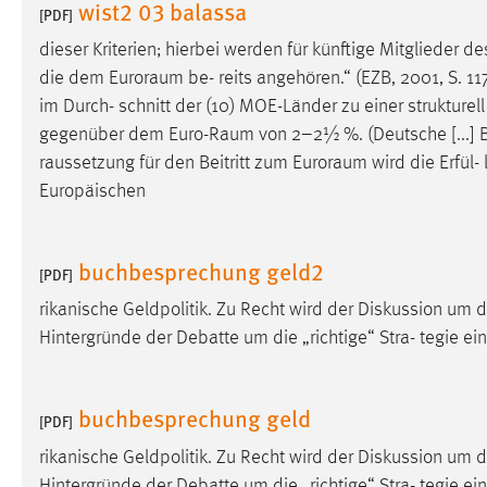
wist2 03 balassa
[PDF]
Matomo
dieser Kriterien; hierbei werden für künftige Mitglieder d
die dem
Euroraum
be- reits angehören.“ (EZB, 2001, S. 11
Name:
_pk_ref, _pk_cvar, _pk_id, _pk_ses
im Durch- schnitt der (10) MOE-Länder zu einer strukturell
Zweck:
Zugriffsstatistik
gegenüber dem
Euro-Raum
von 2–2½ %. (Deutsche [...]
raussetzung für den Beitritt zum
Euroraum
wird die Erfül-
Cookie Laufzeit:
Max. 13 Monate
Europäischen
MARKETING
buchbesprechung geld2
[PDF]
Marketing Cookies werden von Drittanbietern
rikanische Geldpolitik. Zu Recht wird der Diskussion um d
verwendet, um personalisierte Werbung anzuzeigen.
Hintergründe der Debatte um die „richtige“ Stra- tegie e
Sie tun dies, indem sie Besucher über Websites
hinweg verfolgen.
buchbesprechung geld
[PDF]
Google Ads
rikanische Geldpolitik. Zu Recht wird der Diskussion um d
Name:
_gcl_au
Hintergründe der Debatte um die „richtige“ Stra- tegie e