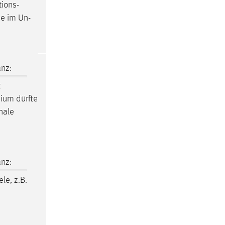
tions-
ie im Un-
nz:
t
mium dürfte
nale
nz:
ele, z.B.