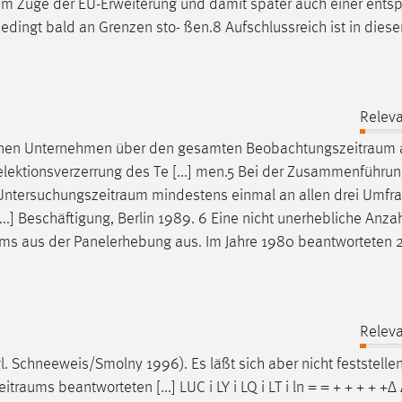
e im Zuge der EU-Erweiterung und damit später auch einer entsp
dingt bald an Grenzen sto- ßen.8 Aufschlussreich ist in dies
Releva
ltenen Unternehmen über den gesamten
Beobachtungszeitraum
lektionsverzerrung des Te [...] men.5 Bei der Zusammenführun
Untersuchungszeitraum
mindestens einmal an allen drei Umfr
.] Beschäftigung, Berlin 1989. 6 Eine nicht unerhebliche Anza
ums
aus der Panelerhebung aus. Im Jahre 1980 beantworteten 
Releva
. Schneeweis/Smolny 1996). Es läßt sich aber nicht feststelle
eitraums
beantworteten [...] LUC i LY i LQ i LT i ln = = + + + + +∆