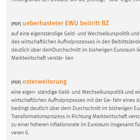
Anbieter:
Google Ireland Limited
Zweck:
Conversion-Tracking
ueberhasteter EWU beitritt BZ
[PDF]
Cookie Laufzeit:
3 Monate
auf eine eigenständige Geld- und Wechselkurspolitik und 
des wirtschaftlichen Aufholprozesses in den Beitrittsländern
Facebook Pixel
deutlich über demDurchschnitt im bisherigen
Euroraum
li
Marktwirtschaft verstär- ken
Name:
_fbp
Anbieter:
Facebook
osterweiterung
[PDF]
Zweck:
Conversion-Tracking
eine eigen- ständige Geld- und Wechselkurspolitik und ei
Cookie Laufzeit:
3 Monate
wirtschaftlichen Aufholprozesses mit der Ge- fahr eines da
bedingt deutlich über dem Durchschnitt im bisherigen
Eu
Transformationsprozess in Richtung Marktwirtschaft verstä
EXTERNE MEDIEN
zu einer höheren Inflationsrate im
Euroraum
insgesamt führ
Um Inhalte von Videoplattformen und Social Media
veren G
Plattformen anzeigen zu können, werden von diesen