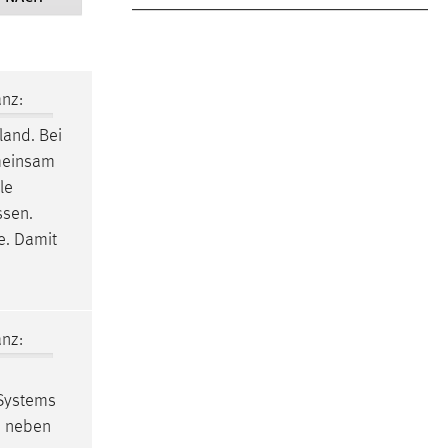
nz:
and. Bei
emeinsam
le
ssen.
e. Damit
nz:
 Systems
n neben