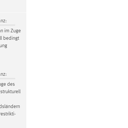
nz:
nn im Zuge
ll bedingt
tung
nz:
uge des
strukturell
edsländern
strikti-