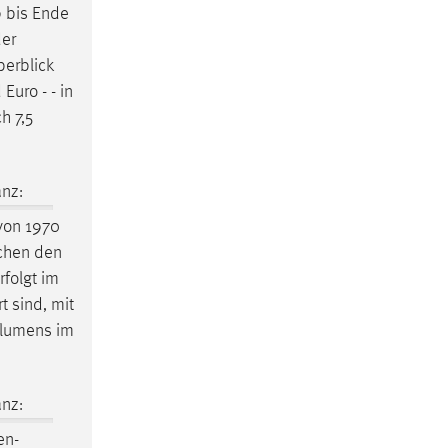
 bis Ende
der
berblick
uro - - in
h 7,5
nz:
on 1970
schen den
rfolgt im
t sind, mit
olumens im
nz:
en-