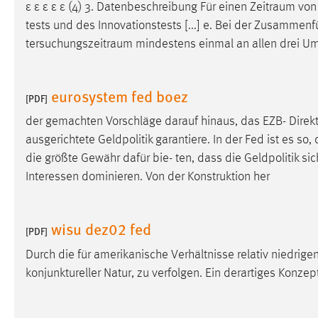
ε ε ε ε ε (4) 3. Datenbeschreibung Für einen
Zeitraum
von 
Cookie Laufzeit:
MibewSessionID, mibew-chat-frame-
tests und des Innovationstests [...] e. Bei der Zusamme
style-5e9dbeb1811c0446 =
tersuchungszeitraum
mindestens einmal an allen drei U
Sitzungslaufzeit, mibew_locale = 3
Jahre, MIBEW_UserID = 1 Jahr
eurosystem fed boez
[PDF]
Login
der gemachten Vorschläge darauf hinaus, das EZB- Direk
Name:
fe_user, be_user, be_lastLoginProvider
ausgerichtete Geldpolitik garantiere. In der Fed ist es so,
Zweck:
die größte Gewähr dafür bie- ten, dass die Geldpolitik s
Dieser Cookie ist notwendig um sich an
der Website einloggen zu können.
Interessen dominieren. Von der Konstruktion her
Cookie Laufzeit:
24 Stunden
wisu dez02 fed
[PDF]
Durch die für amerikanische Verhältnisse relativ niedrige
STATISTIK
konjunktureller Natur, zu verfolgen. Ein derartiges Konzep
Statistik Cookies erfassen Informationen anonym.
Diese Informationen helfen uns zu verstehen, wie
unsere Besucher unsere Website nutzen.