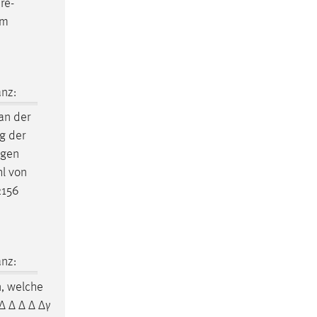
re-
em
nz:
an der
g der
agen
hl von
2156
nz:
n, welche
 ∆ ∆ ∆ ∆ ∆γ