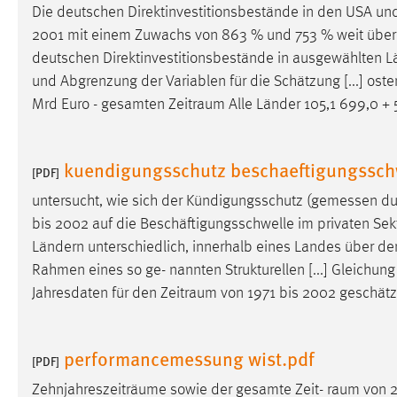
Die deutschen Direktinvestitionsbestände in den USA und
2001 mit einem Zuwachs von 863 % und 753 % weit überdur
deutschen Direktinvestitionsbestände in ausgewählten 
und Abgrenzung der Variablen für die Schätzung [...] os
Mrd Euro - gesamten
Zeitraum
Alle Länder 105,1 699,0 + 
kuendigungsschutz beschaeftigungssch
[PDF]
untersucht, wie sich der Kündigungsschutz (gemessen d
bis 2002 auf die Beschäftigungsschwelle im privaten Sekt
Ländern unterschiedlich, innerhalb eines Landes über de
Rahmen eines so ge- nannten Strukturellen [...] Gleichung 
Jahresdaten für den
Zeitraum
von 1971 bis 2002 geschätz
performancemessung wist.pdf
[PDF]
Zehnjahreszeiträume sowie der gesamte Zeit-
raum
von 2