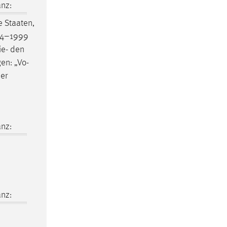
nz:
 Staaten,
94–1999
ie- den
en: „Vo-
der
nz:
nz: