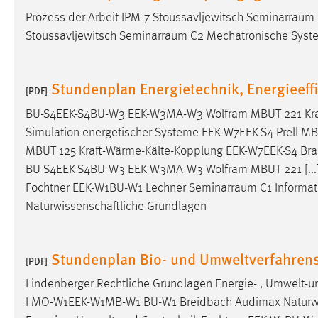
Prozess der Arbeit IPM-7 Stoussavljewitsch
Seminarraum
Matomo
Stoussavljewitsch
Seminarraum
C2 Mechatronische Sys
Name:
_pk_ref, _pk_cvar, _pk_id, _pk_ses
Stundenplan Energietechnik, Energieeff
Zweck:
Zugriffsstatistik
[PDF]
Cookie Laufzeit:
Max. 13 Monate
BU-S4EEK-S4BU-W3 EEK-W3MA-W3 Wolfram MBUT 221 Kraf
Simulation energetischer Systeme EEK-W7EEK-S4 Prell MBU
MBUT 125 Kraft-Wärme-Kälte-Kopplung EEK-W7EEK-S4 Br
MARKETING
BU-S4EEK-S4BU-W3 EEK-W3MA-W3 Wolfram MBUT 221 [...] 
Fochtner EEK-W1BU-W1 Lechner
Seminarraum
C1 Informa
Marketing Cookies werden von Drittanbietern
Naturwissenschaftliche Grundlagen
verwendet, um personalisierte Werbung anzuzeigen.
Sie tun dies, indem sie Besucher über Websites
hinweg verfolgen.
Stundenplan Bio- und Umweltverfahren
[PDF]
Google Ads
Lindenberger Rechtliche Grundlagen Energie- , Umwelt-
I MO-W1EEK-W1MB-W1 BU-W1 Breidbach Audimax Naturwiss
Name:
_gcl_au