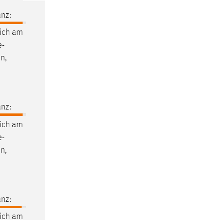
nz:
ich am
e-
n,
nz:
ich am
e-
n,
nz:
ich am