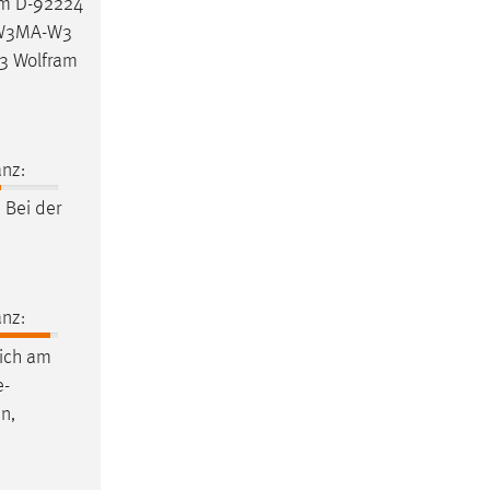
um D-92224
K-W3MA-W3
3 Wolfram
nz:
 Bei der
nz:
ich am
e-
n,