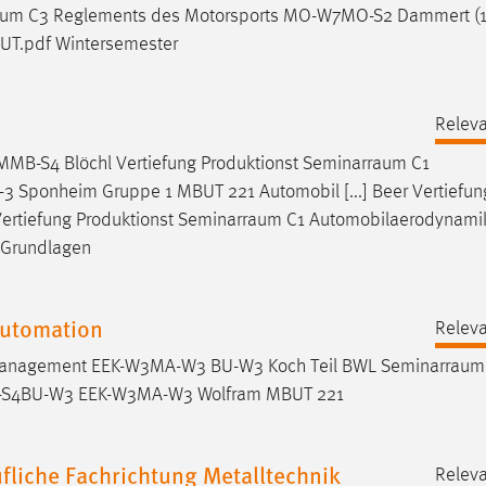
aum
C3 Reglements des Motorsports MO-W7MO-S2 Dammert (14
UT.pdf Wintersemester
Releva
MMB-S4 Blöchl Vertiefung Produktionst
Seminarraum
C1
ponheim Gruppe 1 MBUT 221 Automobil [...] Beer Vertiefun
ertiefung Produktionst
Seminarraum
C1 Automobilaerodynami
 Grundlagen
Automation
Releva
ktmanagement EEK-W3MA-W3 BU-W3 Koch Teil BWL
Seminarraum
EK-S4BU-W3 EEK-W3MA-W3 Wolfram MBUT 221
liche Fachrichtung Metalltechnik
Releva