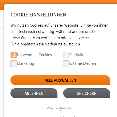
Zum Hauptinhalt springen
COOKIE EINSTELLUNGEN
Wir nutzen Cookies auf unserer Website. Einige von ihnen
sind technisch notwendig, während andere uns helfen,
diese Website zu verbessern oder zusätzliche
SUCHE
Funktionalitäten zur Verfügung zu stellen.
Notwendige Cookies
Statistik
Marketing
Externe Medien
ALLE AUSWÄHLEN
TYP: DATEIEN
ALTER: WENIGER ALS EI
Aktive Filter:
ABLEHNEN
SPEICHERN
Gesucht nach "raum".
Es wurden 20 Ergebnisse gefunden.
Details anzeigen