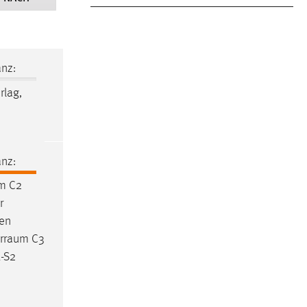
nz:
rlag,
nz:
um
C2
r
en
rraum
C3
E-S2