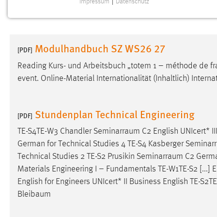
Impressum
|
Datenschutz
NOTWENDIGE COOKIES
Notwendige Cookies ermöglichen grundlegende
Funktionen und sind für die einwandfreie Funktion der
Modulhandbuch SZ WS26 27
Website erforderlich.
[PDF]
Reading Kurs- und Arbeitsbuch „totem 1 – méthode de f
Einverständnis
event. Online-Material Internationalität (Inhaltlich) Intern
Name:
cookie_consent
Zweck:
Dieser Cookie speichert die
Stundenplan Technical Engineering
[PDF]
ausgewählten Einverständnis-Optionen
des Benutzers
TE-S4TE-W3 Chandler
Seminarraum
C2 English UNIcert* I
German for Technical Studies 4 TE-S4 Kasberger
Seminar
Cookie Laufzeit:
1 Jahr
Technical Studies 2 TE-S2 Prusikin
Seminarraum
C2 German
Materials Engineering I – Fundamentals TE-W1TE-S2 [...] 
Performance
English for Engineers UNIcert* II Business English TE-S2
Bleibaum
Name:
staticfilecache
Zweck:
Für performante Seitenauslieferung wird