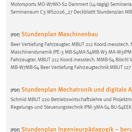
Motorsports MO-W7MO-S2 Dammert (14-tägig)
Seminarr
Cookie Laufzeit:
MibewSessionID, mibew-chat-frame-
Seminarraum
C3 WS2026_27 Deckblattt Stundenplan MB
style-5e9dbeb1811c0446 =
Sitzungslaufzeit, mibew_locale = 3
Jahre, MIBEW_UserID = 1 Jahr
Stundenplan Maschinenbau
[PDF]
Login
Beer Vertiefung Fahrzeugtec MBUT 212 Koord.messtech. 
Maschinendynamik IPE-3 MB-S4MA-S4MB-W3 MA-W3IPM-3 S
Name:
fe_user, be_user, be_lastLoginProvider
Fahrzeugtec MBUT 212 Koord.messtech. MMB-S4 Blöchl V
Zweck:
Dieser Cookie ist notwendig um sich an
MB-W7MB-S4 Beer Vertiefung Fahrzeugtechnik MBUT 127
der Website einloggen zu können.
Cookie Laufzeit:
24 Stunden
Stundenplan Mechatronik und digitale 
[PDF]
Schmid MBUT 220 Betriebswirtschaftslehre und Proje
STATISTIK
Regelungs-und Steuerungstechnik IPM-3MA-S4 BU-S4E
Statistik Cookies erfassen Informationen anonym.
Diese Informationen helfen uns zu verstehen, wie
Stundenplan Ingenieurpädagogik – beruf
[PDF]
unsere Besucher unsere Website nutzen.