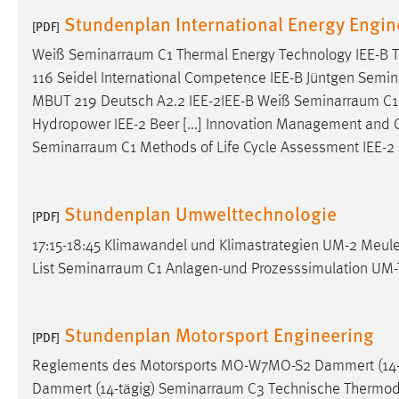
in diesem Cookie gespeichert, ob man
Stundenplan International Energy Engin
[PDF]
eingeloggt ist.
Weiß
Seminarraum
C1 Thermal Energy Technology IEE-B 
116 Seidel International Competence IEE-B Jüntgen
Semin
Sprachpräferenz
MBUT 219 Deutsch A2.2 IEE-2IEE-B Weiß
Seminarraum
C1
Name:
site-language-preference
Hydropower IEE-2 Beer [...] Innovation Management and 
Seminarraum
C1 Methods of Life Cycle Assessment IEE-2
Zweck:
Das Cookie speichert die gewählte
Sprache der Website.
Cookie Laufzeit:
Stundenplan Umwelttechnologie
30 Tage
[PDF]
17:15-18:45 Klimawandel und Klimastrategien UM-2 Meule
Chat
List
Seminarraum
C1 Anlagen-und Prozesssimulation UM-
Name:
MibewSessionID, MIBEW_UserID,
mibew_locale, mibew-chat-frame-style-
Stundenplan Motorsport Engineering
5e9dbeb1811c0446
[PDF]
Reglements des Motorsports MO-W7MO-S2 Dammert (14-
Zweck:
Wird benötigt um die Chatfunktion
nutzen zu können.
Dammert (14-tägig)
Seminarraum
C3 Technische Thermod