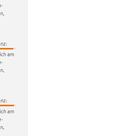
e-
n,
nz:
ich am
e-
n,
nz:
ich am
e-
n,