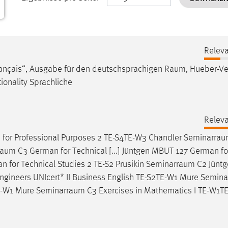
Releva
rançais“, Ausgabe für den deutschsprachigen
Raum
, Hueber-Ve
ationality Sprachliche
Releva
II for Professional Purposes 2 TE-S4TE-W3 Chandler
Seminarra
raum
C3 German for Technical [...] Jüntgen MBUT 127 German fo
 for Technical Studies 2 TE-S2 Prusikin
Seminarraum
C2 Jüntg
Engineers UNIcert* II Business English TE-S2TE-W1 Mure
Semina
TE-W1 Mure
Seminarraum
C3 Exercises in Mathematics I TE-W1T