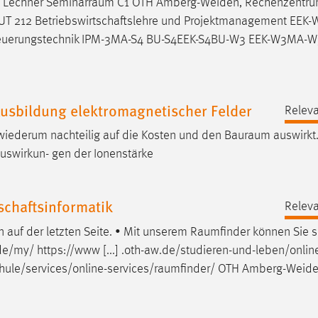
1 Lechner
Seminarraum
C1 OTH Amberg-Weiden, Rechenzentr
 MBUT 212 Betriebswirtschaftslehre und Projektmanagement EE
euerungstechnik IPM-3MA-S4 BU-S4EEK-S4BU-W3 EEK-W3MA-W
Ausbildung elektromagnetischer Felder
Releva
wiederum nachteilig auf die Kosten und den
Bauraum
auswirkt.
uswirkun- gen der Ionenstärke
chaftsinformatik
Releva
auf der letzten Seite. • Mit unserem
Raumfinder
können Sie s
e/my/ https://www [...] .oth-aw.de/studieren-und-leben/onlin
ule/services/online-services/raumfinder
/ OTH Amberg-Weide