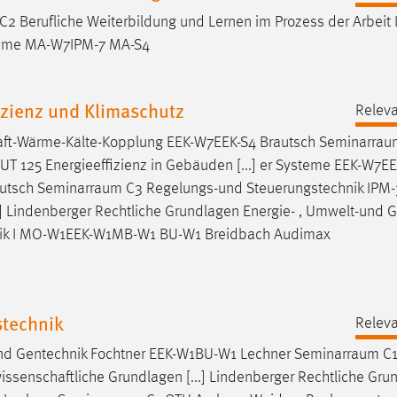
C2 Berufliche Weiterbildung und Lernen im Prozess der Arbeit 
teme MA-W7IPM-7 MA-S4
izienz und Klimaschutz
Releva
t-Wärme-Kälte-Kopplung EEK-W7EEK-S4 Brautsch
Seminarrau
T 125 Energieeffizienz in Gebäuden [...] er Systeme EEK-W7EE
autsch
Seminarraum
C3 Regelungs-und Steuerungstechnik IPM
Lindenberger Rechtliche Grundlagen Energie- , Umwelt-und G
tik I MO-W1EEK-W1MB-W1 BU-W1 Breidbach Audimax
stechnik
Releva
und Gentechnik Fochtner EEK-W1BU-W1 Lechner
Seminarraum
C1
enschaftliche Grundlagen [...] Lindenberger Rechtliche Gru