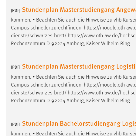
externen Medien Cookies gesetzt.
Stundenplan Masterstudiengang Angewa
[PDF]
kommen. • Beachten Sie auch die Hinweise zu vhb Kursen 
YouTube
Campus schneller zurechtfinden. https://moodle.oth-aw.d
dienste/schwarzes-brett/
https://www.oth-aw.de/hochsch
Vimeo
Rechenzentrum D-92224 Amberg, Kaiser-Wilhelm-Ring
Stundenplan Masterstudiengang Logistik
[PDF]
kommen. • Beachten Sie auch die Hinweise zu vhb Kursen 
Campus schneller zurechtfinden. https://moodle.oth-aw.d
dienste/schwarzes-brett/
https://www.oth-aw.de/hochsch
Rechenzentrum D-92224 Amberg, Kaiser-Wilhelm-Ring
Stundenplan Bachelorstudiengang Logist
[PDF]
kommen. • Beachten Sie auch die Hinweise zu vhb Kursen 