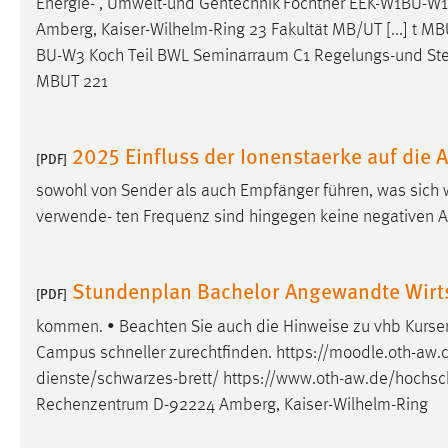
Energie- , Umwelt-und Gentechnik Fochtner EEK-W1BU-W
Anbieter:
Google Ireland Limited
Amberg, Kaiser-Wilhelm-Ring 23 Fakultät MB/UT [...] t
BU-W3 Koch Teil BWL
Seminarraum
C1 Regelungs-und St
Zweck:
Conversion-Tracking
MBUT 221
Cookie Laufzeit:
3 Monate
2025 Einfluss der Ionenstaerke auf die 
Facebook Pixel
[PDF]
sowohl von Sender als auch Empfänger führen, was sich 
Name:
_fbp
verwende- ten Frequenz sind hingegen keine negativen A
Anbieter:
Facebook
Zweck:
Conversion-Tracking
Stundenplan Bachelor Angewandte Wirts
[PDF]
Cookie Laufzeit:
3 Monate
kommen. • Beachten Sie auch die Hinweise zu vhb Kursen 
Campus schneller zurechtfinden. https://moodle.oth-aw.d
dienste/schwarzes-brett/
https://www.oth-aw.de/hochsch
EXTERNE MEDIEN
Rechenzentrum D-92224 Amberg, Kaiser-Wilhelm-Ring
Um Inhalte von Videoplattformen und Social Media
Plattformen anzeigen zu können, werden von diesen