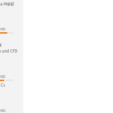
-tägig)
nz:
g
k und CFD
nz:
C1
nz: