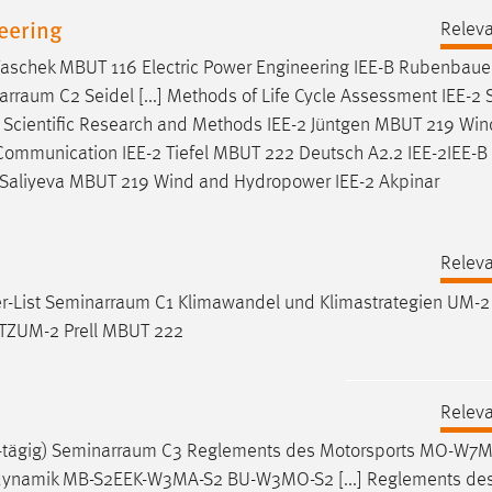
eering
Releva
Taschek MBUT 116 Electric Power Engineering IEE-B Rubenbau
arraum
C2 Seidel [...] Methods of Life Cycle Assessment IEE-2 
 Scientific Research and Methods IEE-2 Jüntgen MBUT 219 Wi
Communication IEE-2 Tiefel MBUT 222 Deutsch A2.2 IEE-2IEE-B
 Saliyeva MBUT 219 Wind and Hydropower IEE-2 Akpinar
Releva
r-List
Seminarraum
C1 Klimawandel und Klimastrategien UM-2
TZUM-2 Prell MBUT 222
Releva
tägig)
Seminarraum
C3 Reglements des Motorsports MO-W7
ynamik MB-S2EEK-W3MA-S2 BU-W3MO-S2 [...] Reglements de