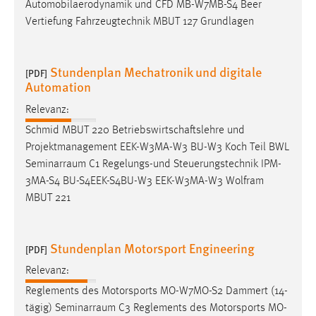
EXTERNE MEDIEN
Automobilaerodynamik und CFD MB-W7MB-S4 Beer
Vertiefung Fahrzeugtechnik MBUT 127 Grundlagen
Um Inhalte von Videoplattformen und Social Media
Plattformen anzeigen zu können, werden von diesen
externen Medien Cookies gesetzt.
Stundenplan Mechatronik und digitale
[PDF]
Automation
YouTube
Relevanz:
Schmid MBUT 220 Betriebswirtschaftslehre und
Vimeo
Projektmanagement EEK-W3MA-W3 BU-W3 Koch Teil BWL
Seminarraum
C1 Regelungs-und Steuerungstechnik IPM-
3MA-S4 BU-S4EEK-S4BU-W3 EEK-W3MA-W3 Wolfram
MBUT 221
Stundenplan Motorsport Engineering
[PDF]
Relevanz:
Reglements des Motorsports MO-W7MO-S2 Dammert (14-
tägig)
Seminarraum
C3 Reglements des Motorsports MO-