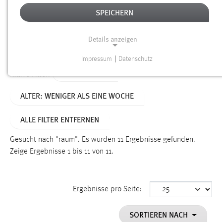
SPEICHERN
Alter
Details anzeigen
SUCHEN
Impressum
|
Datenschutz
NOTWENDIGE COOKIES
TYP: DATEIEN
Aktive Filter:
Notwendige Cookies ermöglichen grundlegende
ALTER: WENIGER ALS EINE WOCHE
Funktionen und sind für die einwandfreie Funktion der
Website erforderlich.
ALLE FILTER ENTFERNEN
Einverständnis
Gesucht nach "raum".
Es wurden 11 Ergebnisse gefunden.
Name:
Zeige Ergebnisse 1 bis 11 von 11.
cookie_consent
Zweck:
Ergebnisse pro Seite:
Dieser Cookie speichert die ausgewählten Einverständnis-
Optionen des Benutzers
SORTIEREN NACH
Cookie Laufzeit: