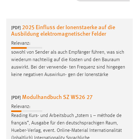
1 Jahr
Performance
2025 Einfluss der Ionenstaerke auf die
[PDF]
Ausbildung elektromagnetischer Felder
Name:
staticfilecache
Relevanz:
sowohl von Sender als auch Empfänger führen, was sich
Zweck:
wiederum nachteilig auf die Kosten und den
Bauraum
Für performante Seitenauslieferung wird in diesem Cookie
auswirkt. Bei der verwende- ten Frequenz sind hingegen
gespeichert, ob man eingeloggt ist.
keine negativen Auswirkun- gen der Ionenstärke
Sprachpräferenz
Modulhandbuch SZ WS26 27
[PDF]
Name:
site-language-preference
Relevanz:
Zweck:
Reading Kurs- und Arbeitsbuch „totem 1 – méthode de
Das Cookie speichert die gewählte Sprache der Website.
français“, Ausgabe für den deutschsprachigen
Raum
,
Hueber-Verlag, event. Online-Material Internationalität
Cookie Laufzeit:
(Inhaltlich) Internationality Sprachliche