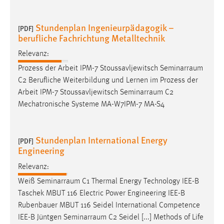
Cookie Laufzeit:
Stundenplan Ingenieurpädagogik –
[PDF]
Max. 13 Monate
berufliche Fachrichtung Metalltechnik
Relevanz:
MARKETING
Prozess der Arbeit IPM-7 Stoussavljewitsch
Seminarraum
C2 Berufliche Weiterbildung und Lernen im Prozess der
Marketing Cookies werden von Drittanbietern
Arbeit IPM-7 Stoussavljewitsch
Seminarraum
C2
verwendet, um personalisierte Werbung anzuzeigen.
Mechatronische Systeme MA-W7IPM-7 MA-S4
Sie tun dies, indem sie Besucher über Websites
hinweg verfolgen.
Stundenplan International Energy
[PDF]
Google Ads
Engineering
Name:
Relevanz:
_gcl_au
Weiß
Seminarraum
C1 Thermal Energy Technology IEE-B
Taschek MBUT 116 Electric Power Engineering IEE-B
Anbieter:
Google Ireland Limited
Rubenbauer MBUT 116 Seidel International Competence
IEE-B Jüntgen
Seminarraum
C2 Seidel [...] Methods of Life
Zweck: