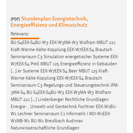
Zweck:
Dieser Cookie ist notwendig um sich an der Website
Stundenplan Energietechnik,
einloggen zu können.
[PDF]
Energieeffizienz und Klimaschutz
Cookie Laufzeit:
Relevanz:
24 Stunden
BU-S4EEK-S4BU-W3 EEK-W3MA-W3 Wolfram MBUT 221
Kraft-Wärme-Kälte-Kopplung EEK-W7EEK-S4 Brautsch
Seminarraum
C3 Simulation energetischer Systeme EEK-
STATISTIK
W7EEK-S4 Prell MBUT 125 Energieeffizienz in Gebäuden
Statistik Cookies erfassen Informationen anonym.
[...] er Systeme EEK-W7EEK-S4 Beer MBUT 125 Kraft-
Diese Informationen helfen uns zu verstehen, wie
Wärme-Kälte-Kopplung EEK-W7EEK-S4 Brautsch
unsere Besucher unsere Website nutzen.
Seminarraum
C3 Regelungs-und Steuerungstechnik IPM-
3MA-S4 BU-S4EEK-S4BU-W3 EEK-W3MA-W3 Wolfram
Matomo
MBUT 221 [...] Lindenberger Rechtliche Grundlagen
Energie- , Umwelt-und Gentechnik Fochtner EEK-W1BU-
Name:
W1 Lechner
Seminarraum
C1 Informatik I MO-W1EEK-
_pk_ref, _pk_cvar, _pk_id, _pk_ses
W1MB-W1 BU-W1 Breidbach Audimax
Zweck:
Naturwissenschaftliche Grundlagen
Zugriffsstatistik