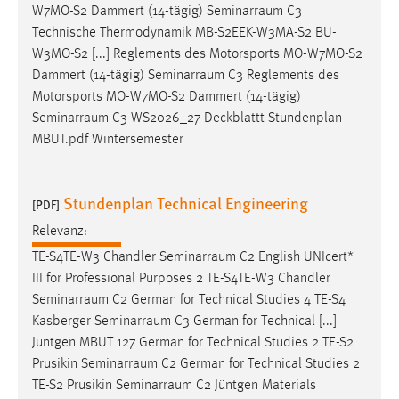
W7MO-S2 Dammert (14-tägig)
Seminarraum
C3
Technische Thermodynamik MB-S2EEK-W3MA-S2 BU-
W3MO-S2 [...] Reglements des Motorsports MO-W7MO-S2
Dammert (14-tägig)
Seminarraum
C3 Reglements des
Motorsports MO-W7MO-S2 Dammert (14-tägig)
Seminarraum
C3 WS2026_27 Deckblattt Stundenplan
MBUT.pdf Wintersemester
Stundenplan Technical Engineering
[PDF]
Relevanz:
TE-S4TE-W3 Chandler
Seminarraum
C2 English UNIcert*
III for Professional Purposes 2 TE-S4TE-W3 Chandler
Seminarraum
C2 German for Technical Studies 4 TE-S4
Kasberger
Seminarraum
C3 German for Technical [...]
Jüntgen MBUT 127 German for Technical Studies 2 TE-S2
Prusikin
Seminarraum
C2 German for Technical Studies 2
TE-S2 Prusikin
Seminarraum
C2 Jüntgen Materials