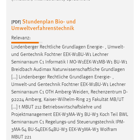
30 Tage
Chat
Stundenplan Bio- und
[PDF]
Umweltverfahrenstechnik
Name:
Relevanz:
MibewSessionID, MIBEW_UserID, mibew_locale, mibew-
chat-frame-style-5e9dbeb1811c0446
Lindenberger Rechtliche Grundlagen Energie- , Umwelt-
und Gentechnik Fochtner EEK-W1BU-W1 Lechner
Zweck:
Seminarraum
C1 Informatik I MO-W1EEK-W1MB-W1 BU-W1
Wird benötigt um die Chatfunktion nutzen zu können.
Breidbach Audimax Naturwissenschaftliche Grundlagen
Cookie Laufzeit:
[...] Lindenberger Rechtliche Grundlagen Energie- ,
MibewSessionID, mibew-chat-frame-style-
Umwelt-und Gentechnik Fochtner EEK-W1BU-W1 Lechner
5e9dbeb1811c0446 = Sitzungslaufzeit, mibew_locale = 3
Seminarraum
C1 OTH Amberg-Weiden, Rechenzentrum D-
Jahre, MIBEW_UserID = 1 Jahr
92224 Amberg, Kaiser-Wilhelm-Ring 23 Fakultät MB/UT
[...] t MBUT 212 Betriebswirtschaftslehre und
Login
Projektmanagement EEK-W3MA-W3 BU-W3 Koch Teil BWL
Seminarraum
C1 Regelungs-und Steuerungstechnik IPM-
Name:
3MA-S4 BU-S4EEK-S4BU-W3 EEK-W3MA-W3 Wolfram
fe_user, be_user, be_lastLoginProvider
MBUT 221