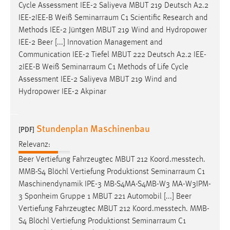
Cycle Assessment IEE-2 Saliyeva MBUT 219 Deutsch A2.2
Conversion-Tracking
IEE-2IEE-B Weiß
Seminarraum
C1 Scientific Research and
Cookie Laufzeit:
Methods IEE-2 Jüntgen MBUT 219 Wind and Hydropower
3 Monate
IEE-2 Beer [...] Innovation Management and
Communication IEE-2 Tiefel MBUT 222 Deutsch A2.2 IEE-
2IEE-B Weiß
Seminarraum
C1 Methods of Life Cycle
Facebook Pixel
Assessment IEE-2 Saliyeva MBUT 219 Wind and
Name:
Hydropower IEE-2 Akpinar
_fbp
Anbieter:
Stundenplan Maschinenbau
[PDF]
Facebook
Relevanz:
Zweck:
Beer Vertiefung Fahrzeugtec MBUT 212 Koord.messtech.
Conversion-Tracking
MMB-S4 Blöchl Vertiefung Produktionst
Seminarraum
C1
Cookie Laufzeit:
Maschinendynamik IPE-3 MB-S4MA-S4MB-W3 MA-W3IPM-
3 Monate
3 Sponheim Gruppe 1 MBUT 221 Automobil [...] Beer
Vertiefung Fahrzeugtec MBUT 212 Koord.messtech. MMB-
S4 Blöchl Vertiefung Produktionst
Seminarraum
C1