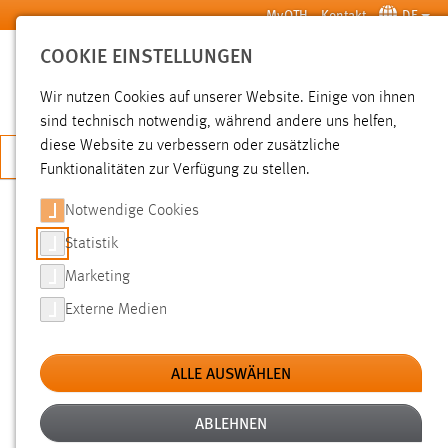
Zum Hauptinhalt springen
MyOTH
Kontakt
DE
COOKIE EINSTELLUNGEN
SUCHE
Wir nutzen Cookies auf unserer Website. Einige von ihnen
sind technisch notwendig, während andere uns helfen,
diese Website zu verbessern oder zusätzliche
JETZT BEWERBEN
Funktionalitäten zur Verfügung zu stellen.
Notwendige Cookies
SUCHE
Statistik
Marketing
FILTER
Externe Medien
Typ
ALLE AUSWÄHLEN
Erstellungsdatum
ABLEHNEN