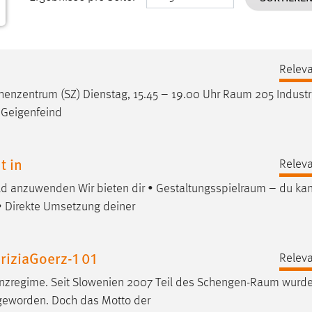
Releva
nzentrum (SZ) Dienstag, 15.45 – 19.00 Uhr
Raum
205 Industr
. Geigenfeind
t in
Releva
ld anzuwenden Wir bieten dir •
Gestaltungsspielraum
– du kan
• Direkte Umsetzung deiner
iziaGoerz-1 01
Releva
nzregime. Seit Slowenien 2007 Teil des
Schengen-Raum
wurde,
 geworden. Doch das Motto der