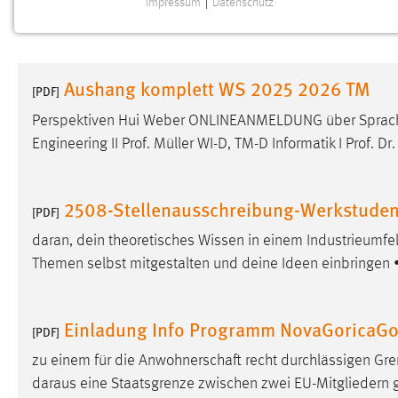
Impressum
|
Datenschutz
NOTWENDIGE COOKIES
Notwendige Cookies ermöglichen grundlegende
Funktionen und sind für die einwandfreie Funktion der
Aushang komplett WS 2025 2026 TM
Website erforderlich.
[PDF]
Perspektiven Hui Weber ONLINEANMELDUNG über Sprache
Einverständnis
Engineering II Prof. Müller WI-D, TM-D Informatik I Prof. Dr
Name:
cookie_consent
Zweck:
Dieser Cookie speichert die
2508-Stellenausschreibung-Werkstuden
[PDF]
ausgewählten Einverständnis-Optionen
des Benutzers
daran, dein theoretisches Wissen in einem Industrieumfe
Themen selbst mitgestalten und deine Ideen einbringen 
Cookie Laufzeit:
1 Jahr
Performance
Einladung Info Programm NovaGoricaGor
[PDF]
Name:
zu einem für die Anwohnerschaft recht durchlässigen Gre
staticfilecache
daraus eine Staatsgrenze zwischen zwei EU-Mitgliedern
Zweck:
Für performante Seitenauslieferung wird