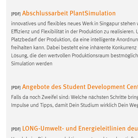
externen Medien Cookies gesetzt.
Abschlussarbeit PlantSimulation
[PDF]
YouTube
innovatives und flexibles neues Werk in Singapur stehe
Effizienz und Flexibilität in der Produktion zu realisiere
Vimeo
Platzbedarf der Produktion, da eine intelligente Anordn
freihalten kann. Dabei besteht eine inhärente Konkurrenz [
Lösung, die den wertvollen
Produktionsraum
bestmöglich n
Simulation werden
Angebote des Student Development Cen
[PDF]
Falls da noch Zweifel sind: Welche nächsten Schritte bri
Impulse und Tipps, damit Dein Studium wirklich Dein We
LONG-Umwelt- und Energieleitlinien deu
[PDF]