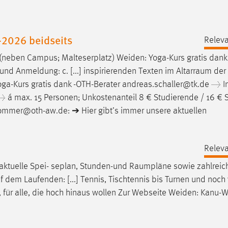
2026 beidseits
Releva
 (neben Campus; Malteserplatz) Weiden: Yoga-Kurs gratis dank
. und Anmeldung: c. [...] inspirierenden Texten im
Altarraum
der 
ga-Kurs gratis dank -OTH-Berater andreas.schaller@tk.de → I
) → á max. 15 Personen; Unkostenanteil 8 € Studierende / 16 € 
lommer@oth-aw.de: ➔ Hier gibt’s immer unsere aktuellen
Releva
r aktuelle Spei- seplan, Stunden-und
Raumpläne
sowie zahlreic
 dem Laufenden: [...] Tennis, Tischtennis bis Turnen und noch 
, für alle, die hoch hinaus wollen Zur Webseite Weiden: Kanu-W