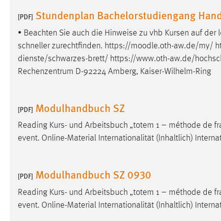
Anbieter:
Google Ireland Limited
Stundenplan Bachelorstudiengang Hand
[PDF]
Zweck:
Conversion-Tracking
• Beachten Sie auch die Hinweise zu vhb Kursen auf der l
schneller zurechtfinden. https://moodle.oth-aw.de/my/ ht
Cookie Laufzeit:
3 Monate
dienste/schwarzes-brett/
https://www.oth-aw.de/hochsch
Rechenzentrum D-92224 Amberg, Kaiser-Wilhelm-Ring
Facebook Pixel
Name:
_fbp
Modulhandbuch SZ
[PDF]
Anbieter:
Facebook
Reading Kurs- und Arbeitsbuch „totem 1 – méthode de f
Zweck:
Conversion-Tracking
event. Online-Material Internationalität (Inhaltlich) Intern
Cookie Laufzeit:
3 Monate
Modulhandbuch SZ 0930
[PDF]
EXTERNE MEDIEN
Reading Kurs- und Arbeitsbuch „totem 1 – méthode de f
event. Online-Material Internationalität (Inhaltlich) Intern
Um Inhalte von Videoplattformen und Social Media
Plattformen anzeigen zu können, werden von diesen