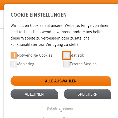
Zum Hauptinhalt springen
COOKIE EINSTELLUNGEN
Wir nutzen Cookies auf unserer Website. Einige von ihnen
sind technisch notwendig, während andere uns helfen,
diese Website zu verbessern oder zusätzliche
SUCHE
Funktionalitäten zur Verfügung zu stellen.
Notwendige Cookies
Statistik
Marketing
Externe Medien
ALLE AUSWÄHLEN
TYP: DATEIEN
ALTER: 6 MONATE BIS 1 
Aktive Filter:
ABLEHNEN
SPEICHERN
Gesucht nach "raum".
Es wurden 59 Ergebnisse gefunden.
Details anzeigen