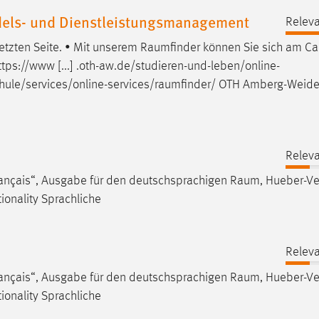
els- und Dienstleistungsmanagement
Releva
etzten Seite. • Mit unserem
Raumfinder
können Sie sich am C
tps://www [...] .oth-aw.de/studieren-und-leben/online-
ule/services/online-services/raumfinder
/ OTH Amberg-Weide
Releva
rançais“, Ausgabe für den deutschsprachigen
Raum
, Hueber-Ve
ationality Sprachliche
Releva
rançais“, Ausgabe für den deutschsprachigen
Raum
, Hueber-Ve
ationality Sprachliche