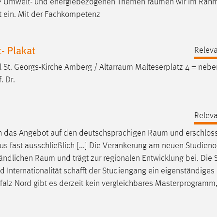
t. • Umwelt- und energiebezogenen Themen
räumen
wir im Rah
rt ein. Mit der Fachkompetenz
- Plakat
Releva
el St. Georgs-Kirche Amberg /
Altarraum
Malteserplatz 4 = neb
. Dr.
Releva
ich das Angebot auf den deutschsprachigen
Raum
und erschlos
us fast ausschließlich [...] Die Verankerung am neuen Studieno
ländlichen
Raum
und trägt zur regionalen Entwicklung bei. Die 
nd Internationalität schafft der Studiengang ein eigenständiges 
pfalz Nord gibt es derzeit kein vergleichbares Masterprogramm