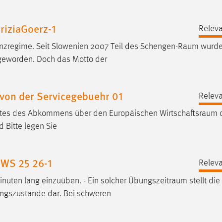
riziaGoerz-1
Releva
nzregime. Seit Slowenien 2007 Teil des
Schengen-Raum
wurde,
 geworden. Doch das Motto der
von der Servicegebuehr 01
Releva
aates des Abkommens über den Europäischen
Wirtschaftsraum
o
 Bitte legen Sie
 WS 25 26-1
Releva
nuten lang einzuüben. - Ein solcher
Übungszeitraum
stellt die
ungszustände dar. Bei schweren