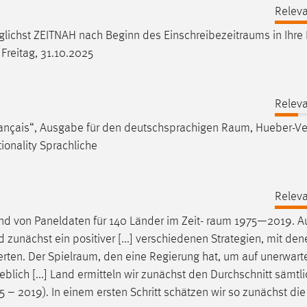
Releva
möglichst ZEITNAH nach Beginn des
Einschreibezeitraums
in Ihre
 Freitag, 31.10.2025
Releva
rançais“, Ausgabe für den deutschsprachigen
Raum
, Hueber-Ve
ationality Sprachliche
Releva
d von Paneldaten für 140 Länder im Zeit-
raum
1975—2019. Au
unächst ein positiver [...] verschiedenen Strategien, mit den
erten. Der
Spielraum
, den eine Regierung hat, um auf unerwart
ich [...] Land ermitteln wir zunächst den Durchschnitt sämtli
5 – 2019). In einem ersten Schritt schätzen wir so zunächst die