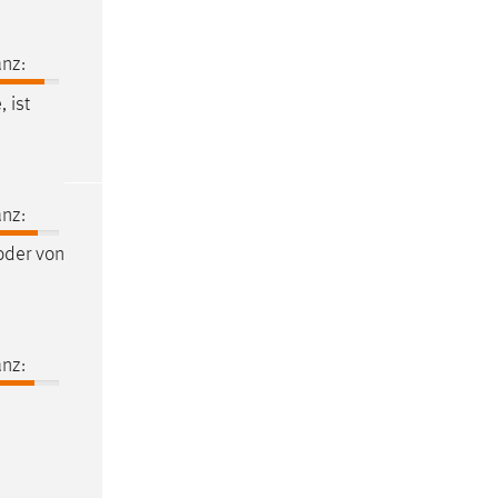
nz:
 ist
nz:
der von
nz: