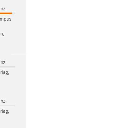
nz:
ampus
n,
nz:
rlag,
nz:
rlag,