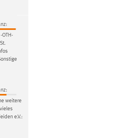
nz:
 -OTH-
St.
nfos
Sonstige
nz:
he weitere
vieles
eiden e.V.: