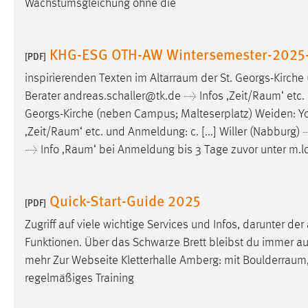
Wachstumsgleichung ohne die
Matomo
KHG-ESG OTH-AW Wintersemester-2025-
[PDF]
Name:
_pk_ref, _pk_cvar, _pk_id, _pk_ses
inspirierenden Texten im
Altarraum
der St. Georgs-Kirche
Zweck:
Zugriffsstatistik
Berater andreas.schaller@tk.de → Infos ‚
Zeit/Raum
‘ etc
Cookie Laufzeit:
Max. 13 Monate
Georgs-Kirche (neben Campus; Malteserplatz) Weiden: Yo
‚
Zeit/Raum
‘ etc. und Anmeldung: c. [...] Willer (Nabburg
→ Info ‚
Raum
‘ bei Anmeldung bis 3 Tage zuvor unter m.
MARKETING
Marketing Cookies werden von Drittanbietern
Quick-Start-Guide 2025
[PDF]
verwendet, um personalisierte Werbung anzuzeigen.
Sie tun dies, indem sie Besucher über Websites
Zugriff auf viele wichtige Services und Infos, darunter de
hinweg verfolgen.
Funktionen. Über das Schwarze Brett bleibst du immer auf
mehr Zur Webseite Kletterhalle Amberg: mit
Boulderraum
Google Ads
regelmäßiges Training
Name:
_gcl_au