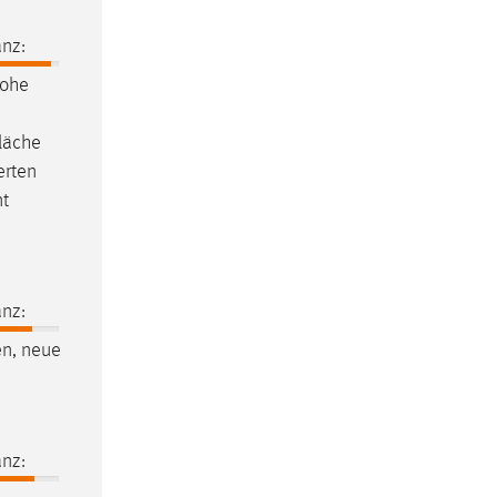
nz:
hohe
läche
erten
nt
nz:
en, neue
nz: