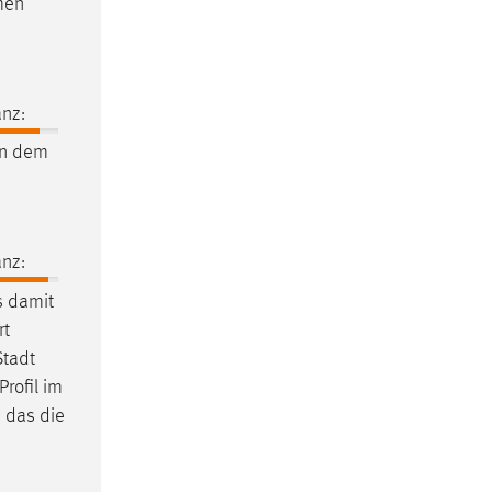
men
nz:
en dem
nz:
s damit
rt
Stadt
Profil im
, das die