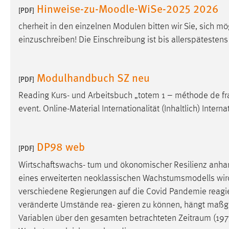
Hinweise-zu-Moodle-WiSe-2025 2026
[PDF]
Cookie Laufzeit:
MibewSessionID, mibew-chat-frame-
style-5e9dbeb1811c0446 =
cherheit in den einzelnen Modulen bitten wir Sie, sich 
Sitzungslaufzeit, mibew_locale = 3
einzuschreiben! Die Einschreibung ist bis allerspätestens
Jahre, MIBEW_UserID = 1 Jahr
Login
Modulhandbuch SZ neu
[PDF]
Name:
fe_user, be_user, be_lastLoginProvider
Reading Kurs- und Arbeitsbuch „totem 1 – méthode de f
event. Online-Material Internationalität (Inhaltlich) Intern
Zweck:
Dieser Cookie ist notwendig um sich an
der Website einloggen zu können.
DP98 web
Cookie Laufzeit:
24 Stunden
[PDF]
Wirtschaftswachs- tum und ökonomischer Resilienz anhan
eines erweiterten neoklassischen Wachstumsmodells wird z
STATISTIK
verschiedene Regierungen auf die Covid Pandemie reagi
Statistik Cookies erfassen Informationen anonym.
veränderte Umstände rea- gieren zu können, hängt maßgebl
Diese Informationen helfen uns zu verstehen, wie
Variablen über den gesamten betrachteten
Zeitraum
(197
unsere Besucher unsere Website nutzen.