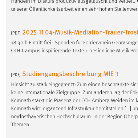
Handeln im Diskurs produktiv ausgetauscht und vertief
unserer Öffentlichkeitsarbeit einen sehr hohen Stellenwe
2025 11 04-Musik-Mediation-Trauer-Trost
[PDF]
18:30 h Eintritt frei | Spenden für Förderverein Georgsorg
OTH-Campus inspirierende Texte + besinnliche Musik Prof
Studiengangsbeschreibung MIE 3
[PDF]
Hinsicht zu stark eingegrenzt: Zum einen beschränkte s
keine internationale Zielgruppe. Zum anderen lag der Fok
Kemnath stärkt die Präsenz der OTH Amberg-Weiden im 
Kemnath wird ergänzend Infrastruktur bereitstellen [...] u
nordostbayerischen
Hochschulraum
. In der Region Ober
Themen