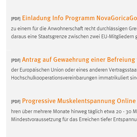
in diesem Cookie gespeichert, ob man
eingeloggt ist.
Einladung Info Programm NovaGoricaGo
[PDF]
zu einem für die Anwohnerschaft recht durchlässigen Gre
Sprachpräferenz
daraus eine Staatsgrenze zwischen zwei EU-Mitgliedern
Name:
site-language-preference
Zweck:
Das Cookie speichert die gewählte
Antrag auf Gewaehrung einer Befreiung 
[PDF]
Sprache der Website.
der Europäischen Union oder eines anderen Vertragsst
Cookie Laufzeit:
30 Tage
Hochschulkooperationsvereinbarungen immatrikuliert sind
Chat
Progressive Muskelentspannung Online
[PDF]
Name:
MibewSessionID, MIBEW_UserID,
mibew_locale, mibew-chat-frame-style-
hren über mehrere Monate hinweg täglich etwa 20 - 30 Mi
5e9dbeb1811c0446
Mindestvoraussetzung für das Erreichen tiefer Entspann
Zweck:
Wird benötigt um die Chatfunktion
nutzen zu können.