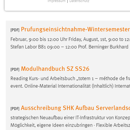
Impressum
|
Datenschutz
NOTWENDIGE COOKIES
Notwendige Cookies ermöglichen grundlegende
Funktionen und sind für die einwandfreie Funktion der
Prufungseinsichtnahme-Wintersemeste
Website erforderlich.
[PDF]
Februar, 9:00 bis 12:00 Uhr Friday, August, 1st, 9:00 to 1
Einverständnis
Stefan Labor B81 09:00 – 12:00 Prof. Berninger Burkhard 
Name:
cookie_consent
Zweck:
Dieser Cookie speichert die
Modulhandbuch SZ SS26
[PDF]
ausgewählten Einverständnis-Optionen
des Benutzers
Reading Kurs- und Arbeitsbuch „totem 1 – méthode de f
event. Online-Material Internationalität (Inhaltlich) Intern
Cookie Laufzeit:
1 Jahr
Performance
Ausschreibung SHK Aufbau Serverlandsc
[PDF]
Name:
strategischen Neuaufbau einer IT-Infrastruktur von Konzep
staticfilecache
Möglichkeit, eigene Ideen einzubringen · Flexible Arbeitsz
Zweck:
Für performante Seitenauslieferung wird