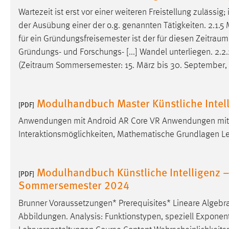
externen Medien Cookies gesetzt.
Wartezeit ist erst vor einer weiteren Freistellung zuläss
der Ausübung einer der o.g. genannten Tätigkeiten. 2.1.5 
YouTube
für ein Gründungsfreisemester ist der für diesen
Zeitraum
Gründungs- und Forschungs- [...] Wandel unterliegen. 2.2.2
(
Zeitraum
Sommersemester: 15. März bis 30. September, Wi
Vimeo
Modulhandbuch Master Künstliche Intel
[PDF]
Anwendungen mit Android AR Core VR Anwendungen mit
Interaktionsmöglichkeiten, Mathematische Grundlagen Leh
Modulhandbuch Künstliche Intelligenz –
[PDF]
Sommersemester 2024
Brunner Voraussetzungen* Prerequisites* Lineare Algebr
Abbildungen. Analysis: Funktionstypen, speziell Exponentia