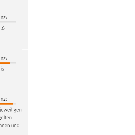
nz:
.6
nz:
is
nz:
 jeweiligen
gelten
innen und