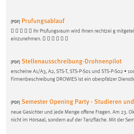
Cookie Laufzeit:
MibewSessionID, mibew-chat-frame-
style-5e9dbeb1811c0446 =
Prufungsablauf
Sitzungslaufzeit, mibew_locale = 3
[PDF]
Jahre, MIBEW_UserID = 1 Jahr
     Ihr
Prüfungsraum
wird Ihnen rechtzei g mitgetei
einzunehmen.      
Login
Name:
fe_user, be_user, be_lastLoginProvider
Stellenausschreibung-Drohnenpilot
[PDF]
Zweck:
Dieser Cookie ist notwendig um sich an
erscheine A1/A3, A2, STS-T, STS-P-S01 und STS-P-S02 • 1
der Website einloggen zu können.
Firmenbeschreibung DROWIES ist ein oberpfälzer Dienstle
Cookie Laufzeit:
24 Stunden
Semester Opening Party - Studieren un
[PDF]
STATISTIK
neue Gesichter und jede Menge offene Fragen. Am 23. 
Statistik Cookies erfassen Informationen anonym.
nicht im Hörsaal, sondern auf der Tanzfläche. Mit der S
Diese Informationen helfen uns zu verstehen, wie
unsere Besucher unsere Website nutzen.