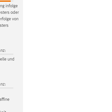
ng infolge
esters oder
rfolge von
sters
nz:
lle und
nz:
affine