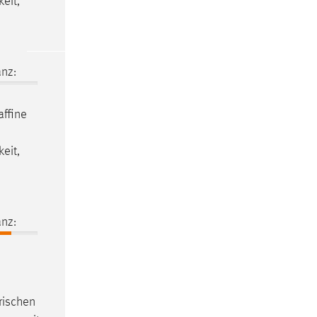
eit,
nz:
affine
eit,
nz:
trischen