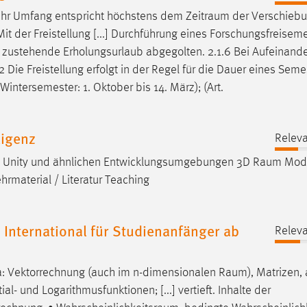
ig; ihr Umfang entspricht höchstens dem
Zeitraum
der Verschiebu
Mit der Freistellung [...] Durchführung eines Forschungsfreisem
zustehende Erholungsurlaub abgegolten. 2.1.6 Bei Aufeinande
 Die Freistellung erfolgt in der Regel für die Dauer eines Seme
ntersemester: 1. Oktober bis 14. März); (Art.
ligenz
Releva
 Unity und ähnlichen Entwicklungsumgebungen 3D
Raum
Mode
rmaterial / Literatur Teaching
 International für Studienanfänger ab
Releva
a: Vektorrechnung (auch im n-dimensionalen
Raum
), Matrizen, 
l- und Logarithmusfunktionen; [...] vertieft. Inhalte der