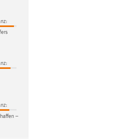
nz:
fers
nz:
nz:
haffen –