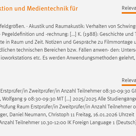
ion und Medientechnik für
Releva
eldgrößen. · Akustik und
Raumakustik
: Verhalten von Schwin
Pegeldefinition und -rechnung: [...] K. (1988): Geschichte und
te in
Raum
und Zeit. Notizen und Gespräche zu Filmmontage 
chiedlichen technischen Bereichen bzw. Fällen anwen- den: Unter
udioworkstations etc. Es werden Anwendungsmethoden gelehrt, 
Releva
Erstprüfer/in Zweitprüfer/in Anzahl Teilnehmer 08:30-09:30 GI
 Wolfgang 9 08:30-09:30 MT [...] 2025/2025 Alle Studiengäng
 Prüfung
Raum
Erstprüfer/in Zweitprüfer/in Anzahl Teilnehmer 
erger, Daniel Neumann, Christoph 11 Freitag, 16.01.2026 Uhrzeit
n Anzahl Teilnehmer 10.30-12:00 IK Foreign Language 1 (Deutsc