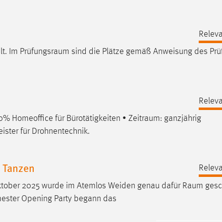
Releva
lt. Im
Prüfungsraum
sind die Plätze gemäß Anweisung des Prü
Releva
00% Homeoffice für Bürotätigkeiten •
Zeitraum
: ganzjährig
ister für Drohnentechnik.
d Tanzen
Releva
Oktober 2025 wurde im Atemlos Weiden genau dafür
Raum
gesc
emester Opening Party begann das