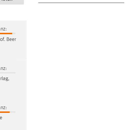
nz:
of. Beer
nz:
rlag,
nz:
e