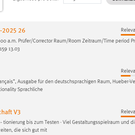
r-2025 26
Releva
2:00 a.m. Prüfer/Corrector
Raum/Room
Zeitraum/Time
period Pr
159 13.03
Releva
rançais“, Ausgabe für den deutschsprachigen
Raum
, Hueber-Ve
ationality Sprachliche
haft V3
Releva
- tionierung bis zum Testen · Viel
Gestaltungsspielraum
und di
eiten, die sich gut mit