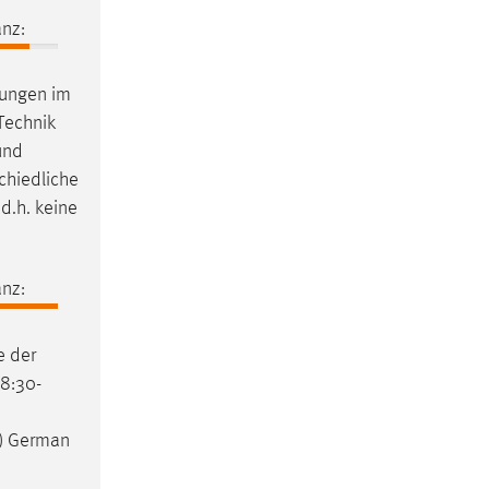
nz:
gungen im
 Technik
und
schiedliche
d.h. keine
nz:
e der
08:30-
h) German