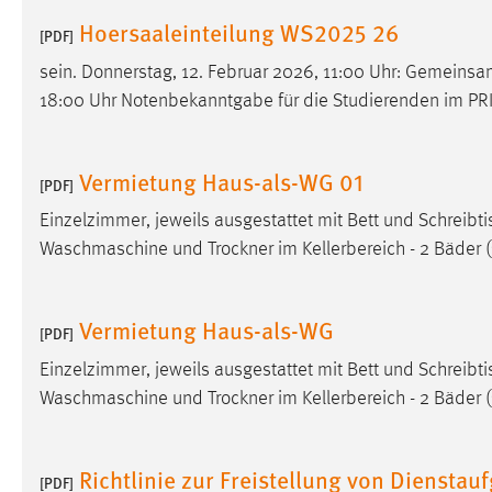
Anbieter:
Google Ireland Limited
Hoersaaleinteilung WS2025 26
[PDF]
Zweck:
Conversion-Tracking
sein. Donnerstag, 12. Februar 2026, 11:00 Uhr: Gemein
18:00 Uhr Notenbekanntgabe für die Studierenden im PRIM
Cookie Laufzeit:
3 Monate
Facebook Pixel
Vermietung Haus-als-WG 01
[PDF]
Name:
_fbp
Einzelzimmer, jeweils ausgestattet mit Bett und Schreib
Waschmaschine und Trockner im Kellerbereich - 2 Bäder 
Anbieter:
Facebook
Zweck:
Conversion-Tracking
Vermietung Haus-als-WG
[PDF]
Cookie Laufzeit:
3 Monate
Einzelzimmer, jeweils ausgestattet mit Bett und Schreib
Waschmaschine und Trockner im Kellerbereich - 2 Bäder 
EXTERNE MEDIEN
Um Inhalte von Videoplattformen und Social Media
Richtlinie zur Freistellung von Diensta
[PDF]
Plattformen anzeigen zu können, werden von diesen