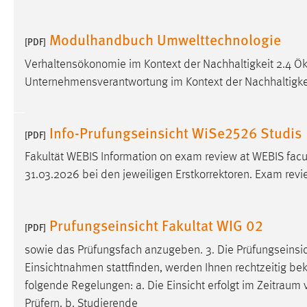
in diesem Cookie gespeichert, ob man
eingeloggt ist.
Modulhandbuch Umwelttechnologie
[PDF]
Verhaltensökonomie im Kontext der Nachhaltigkeit 2.4 
Sprachpräferenz
Unternehmensverantwortung im Kontext der Nachhaltigke
Name:
site-language-preference
Zweck:
Das Cookie speichert die gewählte
Info-Prufungseinsicht WiSe2526 Studis
[PDF]
Sprache der Website.
Fakultät WEBIS Information on exam review at WEBIS facul
Cookie Laufzeit:
30 Tage
31.03.2026 bei den jeweiligen Erstkorrektoren. Exam revie
Chat
Prufungseinsicht Fakultat WIG 02
[PDF]
Name:
MibewSessionID, MIBEW_UserID,
mibew_locale, mibew-chat-frame-style-
sowie das Prüfungsfach anzugeben. 3. Die Prüfungseinsich
5e9dbeb1811c0446
Einsichtnahmen stattfinden, werden Ihnen rechtzeitig bek
Zweck:
Wird benötigt um die Chatfunktion
folgende Regelungen: a. Die Einsicht erfolgt im
Zeitraum
v
nutzen zu können.
Prüfern. b. Studierende