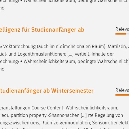
rechnung: •
Wahrscheinlichkeitsraum
, bedingte Wahrscheinlichk
und
lligenz für Studienanfänger ab
Releva
a: Vektorrechnung (auch im n-dimensionalen
Raum
), Matrizen, 
l- und Logarithmusfunktionen; [...] vertieft. Inhalte der
rechnung: •
Wahrscheinlichkeitsraum
, bedingte Wahrscheinlichk
und
tudienanfänger ab Wintersemester
Releva
eranstaltungen Course Content -
Wahrscheinlichkeitsraum
,
 equipartition property -Shannonschen [...] rte Regelung von
nungszwischenkreis,
Raumzeigermodulation
, Sensorik bei elek