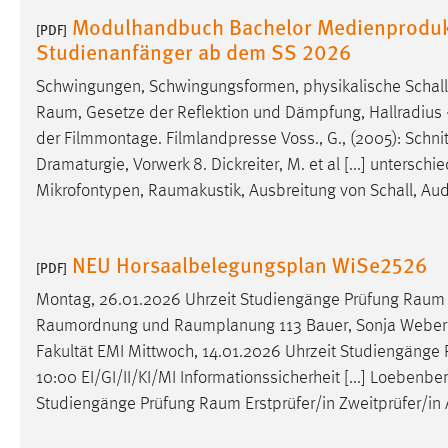
Modulhandbuch Bachelor Medienprodukt
[PDF]
Matomo
Studienanfänger ab dem SS 2026
Name:
_pk_ref, _pk_cvar, _pk_id, _pk_ses
Schwingungen, Schwingungsformen, physikalische Schallf
Raum
, Gesetze der Reflektion und Dämpfung, Hallradius · 
Zweck:
Zugriffsstatistik
der Filmmontage. Filmlandpresse Voss., G., (2005): Schnit
Cookie Laufzeit:
Max. 13 Monate
Dramaturgie, Vorwerk 8. Dickreiter, M. et al [...] unters
Mikrofontypen,
Raumakustik
, Ausbreitung von Schall, A
MARKETING
NEU Horsaalbelegungsplan WiSe2526
[PDF]
Marketing Cookies werden von Drittanbietern
verwendet, um personalisierte Werbung anzuzeigen.
Montag, 26.01.2026 Uhrzeit Studiengänge Prüfung
Raum
Sie tun dies, indem sie Besucher über Websites
Raumordnung
und
Raumplanung
113 Bauer, Sonja Weber,
hinweg verfolgen.
Fakultät EMI Mittwoch, 14.01.2026 Uhrzeit Studiengänge
10:00 EI/GI/II/KI/MI Informationssicherheit [...] Loebenb
Google Ads
Studiengänge Prüfung
Raum
Erstprüfer/in Zweitprüfer/i
Name:
_gcl_au