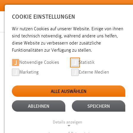
Zum Hauptinhalt springen
COOKIE EINSTELLUNGEN
Wir nutzen Cookies auf unserer Website. Einige von ihnen
sind technisch notwendig, während andere uns helfen,
diese Website zu verbessern oder zusätzliche
SUCHE
Funktionalitäten zur Verfügung zu stellen.
Notwendige Cookies
Statistik
Marketing
Externe Medien
ALLE AUSWÄHLEN
TYP: DATEIEN
ALTER: 6 MONATE BIS 1 
Aktive Filter:
ABLEHNEN
SPEICHERN
Gesucht nach "raum".
Es wurden 60 Ergebnisse gefunden.
Details anzeigen