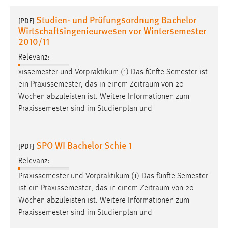
1 Jahr
Studien- und Prüfungsordnung Bachelor
[PDF]
Wirtschaftsingenieurwesen vor Wintersemester
Performance
2010/11
Relevanz:
Name:
staticfilecache
xissemester und Vorpraktikum (1) Das fünfte Semester ist
ein Praxissemester, das in einem
Zeitraum
von 20
Zweck:
Wochen abzuleisten ist. Weitere Informationen zum
Für performante Seitenauslieferung wird in diesem Cookie
Praxissemester sind im Studienplan und
gespeichert, ob man eingeloggt ist.
Sprachpräferenz
SPO WI Bachelor Schie 1
[PDF]
Name:
Relevanz:
site-language-preference
Praxissemester und Vorpraktikum (1) Das fünfte Semester
ist ein Praxissemester, das in einem
Zeitraum
von 20
Zweck:
Wochen abzuleisten ist. Weitere Informationen zum
Das Cookie speichert die gewählte Sprache der Website.
Praxissemester sind im Studienplan und
Cookie Laufzeit: