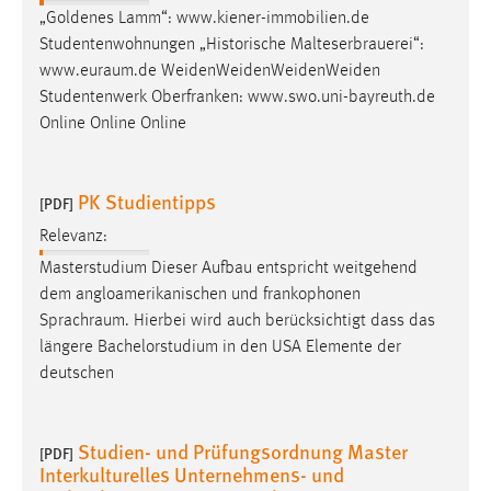
„Goldenes Lamm“: www.kiener-immobilien.de
Conversion-Tracking
Studentenwohnungen „Historische Malteserbrauerei“:
Cookie Laufzeit:
www.euraum.de
WeidenWeidenWeidenWeiden
3 Monate
Studentenwerk Oberfranken: www.swo.uni-bayreuth.de
Online Online Online
Facebook Pixel
Name:
PK Studientipps
[PDF]
_fbp
Relevanz:
Anbieter:
Masterstudium Dieser Aufbau entspricht weitgehend
Facebook
dem angloamerikanischen und frankophonen
Sprachraum
. Hierbei wird auch berücksichtigt dass das
Zweck:
längere Bachelorstudium in den USA Elemente der
Conversion-Tracking
deutschen
Cookie Laufzeit:
3 Monate
Studien- und Prüfungsordnung Master
[PDF]
Interkulturelles Unternehmens- und