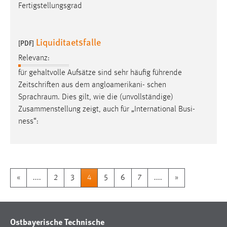
Fertigstellungsgrad
Liquiditaetsfalle
[PDF]
Relevanz:
für gehaltvolle Aufsätze sind sehr häufig führende
Zeitschriften aus dem angloamerikani- schen
Sprachraum
. Dies gilt, wie die (unvollständige)
Zusammenstellung zeigt, auch für „International Busi-
ness“:
«
....
2
3
4
5
6
7
....
»
Ostbayerische Technische