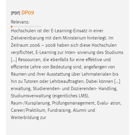
30 Tage
DP09
[PDF]
Chat
Relevanz:
Hochschulen ist der E-Learning-Einsatz in einer
Name:
Zielvereinbarung mit dem Ministerium hinterlegt. Im
MibewSessionID, MIBEW_UserID, mibew_locale, mibew-
chat-frame-style-5e9dbeb1811c0446
Zeitraum
2006 – 2008 haben sich diese Hochschulen
verpflichtet, E-Learning zur Inten- sivierung des Studiums
Zweck:
[...] Ressourcen, die ebenfalls für eine effektive und
Wird benötigt um die Chatfunktion nutzen zu können.
effiziente Lehre von Bedeutung sind, angefangen von
Cookie Laufzeit:
Räumen
und ihrer Ausstattung über Lehrmaterialen bis
MibewSessionID, mibew-chat-frame-style-
hin zu Tutoren oder Lehrbeauftragten. Dabei können [...]
5e9dbeb1811c0446 = Sitzungslaufzeit, mibew_locale = 3
erwaltung, Studierenden- und Dozierenden- Handling,
Jahre, MIBEW_UserID = 1 Jahr
Studiumsverwaltung (eigentliches LMS),
Raum-/Kursplanung
, Prüfungsmanagement, Evalu- ation,
Login
Career/Praktikum, Fundraising, Alumni und
Weiterbildung zur
Name:
fe_user, be_user, be_lastLoginProvider