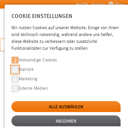
Zum Hauptinhalt springen
MyOTH
Kontakt
DE
COOKIE EINSTELLUNGEN
SUCHE
Wir nutzen Cookies auf unserer Website. Einige von ihnen
sind technisch notwendig, während andere uns helfen,
diese Website zu verbessern oder zusätzliche
JETZT BEWERBEN
Funktionalitäten zur Verfügung zu stellen.
Notwendige Cookies
SUCHE
Statistik
Marketing
FILTER
Externe Medien
Typ
ALLE AUSWÄHLEN
Erstellungsdatum
ABLEHNEN