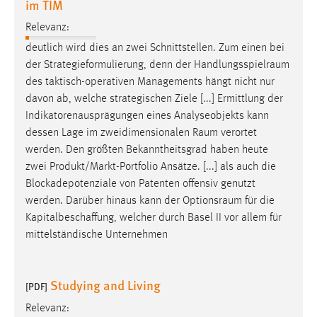
im TIM
Cookie Laufzeit:
Relevanz:
Max. 13 Monate
deutlich wird dies an zwei Schnittstellen. Zum einen bei
der Strategieformulierung, denn der
Handlungsspielraum
des taktisch-operativen Managements hängt nicht nur
MARKETING
davon ab, welche strategischen Ziele [...] Ermittlung der
Indikatorenausprägungen eines Analyseobjekts kann
Marketing Cookies werden von Drittanbietern
dessen Lage im zweidimensionalen
Raum
verortet
verwendet, um personalisierte Werbung anzuzeigen.
werden. Den größten Bekanntheitsgrad haben heute
Sie tun dies, indem sie Besucher über Websites
zwei Produkt/Markt-Portfolio Ansätze. [...] als auch die
hinweg verfolgen.
Blockadepotenziale von Patenten offensiv genutzt
werden. Darüber hinaus kann der
Optionsraum
für die
Google Ads
Kapitalbeschaffung, welcher durch Basel II vor allem für
Name:
mittelständische Unternehmen
_gcl_au
Anbieter:
Studying and Living
[PDF]
Google Ireland Limited
Relevanz:
Zweck: