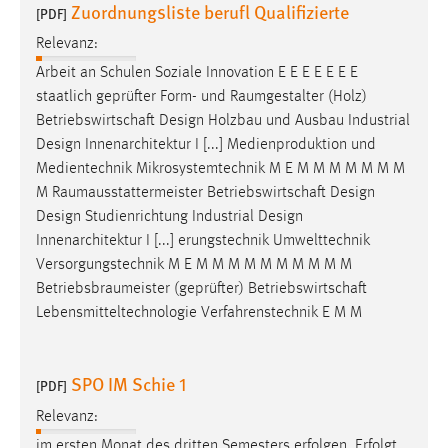
Zuordnungsliste berufl Qualifizierte
[PDF]
Relevanz:
Arbeit an Schulen Soziale Innovation E E E E E E E
staatlich geprüfter Form- und
Raumgestalter
(Holz)
Betriebswirtschaft Design Holzbau und Ausbau Industrial
Design Innenarchitektur I [...] Medienproduktion und
Medientechnik Mikrosystemtechnik M E M M M M M M M
M
Raumausstattermeister
Betriebswirtschaft Design
Design Studienrichtung Industrial Design
Innenarchitektur I [...] erungstechnik Umwelttechnik
Versorgungstechnik M E M M M M M M M M M M
Betriebsbraumeister
(geprüfter) Betriebswirtschaft
Lebensmitteltechnologie Verfahrenstechnik E M M
SPO IM Schie 1
[PDF]
Relevanz:
im ersten Monat des dritten Semesters erfolgen. Erfolgt