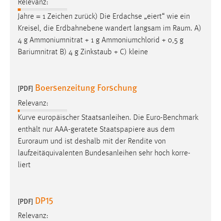
Relevanz:
Jahre = 1 Zeichen zurück) Die Erdachse „eiert“ wie ein
Kreisel, die Erdbahnebene wandert langsam im
Raum
. A)
4 g Ammoniumnitrat + 1 g Ammoniumchlorid + 0,5 g
Bariumnitrat B) 4 g Zinkstaub + C) kleine
Boersenzeitung Forschung
[PDF]
Relevanz:
Kurve europäischer Staatsanleihen. Die Euro-Benchmark
enthält nur AAA-geratete Staatspapiere aus dem
Euroraum
und ist deshalb mit der Rendite von
laufzeitäquivalenten Bundesanleihen sehr hoch korre-
liert
DP15
[PDF]
Relevanz: