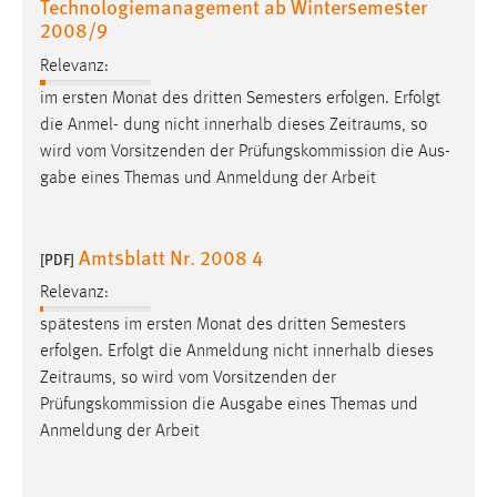
Technologiemanagement ab Wintersemester
EXTERNE MEDIEN
2008/9
Um Inhalte von Videoplattformen und Social Media
Relevanz:
Plattformen anzeigen zu können, werden von diesen
externen Medien Cookies gesetzt.
im ersten Monat des dritten Semesters erfolgen. Erfolgt
die Anmel- dung nicht innerhalb dieses
Zeitraums
, so
YouTube
wird vom Vorsitzenden der Prüfungskommission die Aus-
gabe eines Themas und Anmeldung der Arbeit
Vimeo
Amtsblatt Nr. 2008 4
[PDF]
Relevanz:
spätestens im ersten Monat des dritten Semesters
erfolgen. Erfolgt die Anmeldung nicht innerhalb dieses
Zeitraums
, so wird vom Vorsitzenden der
Prüfungskommission die Ausgabe eines Themas und
Anmeldung der Arbeit