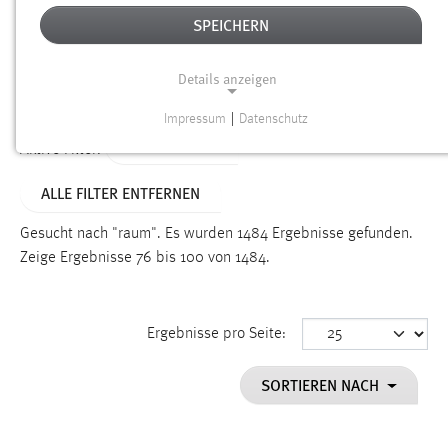
SPEICHERN
Alter
Details anzeigen
SUCHEN
Impressum
|
Datenschutz
NOTWENDIGE COOKIES
TYP: DATEIEN
Aktive Filter:
Notwendige Cookies ermöglichen grundlegende
ALLE FILTER ENTFERNEN
Funktionen und sind für die einwandfreie Funktion der
Website erforderlich.
Gesucht nach "raum".
Es wurden 1484 Ergebnisse gefunden.
Zeige Ergebnisse 76 bis 100 von 1484.
Einverständnis
Name:
cookie_consent
Ergebnisse pro Seite:
Zweck:
SORTIEREN NACH
Dieser Cookie speichert die ausgewählten Einverständnis-
Optionen des Benutzers
Cookie Laufzeit: