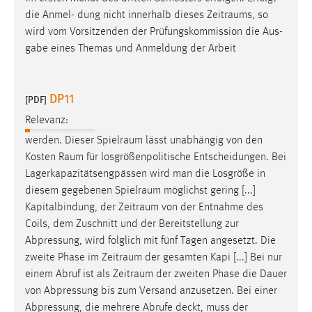
die Anmel- dung nicht innerhalb dieses
Zeitraums
, so
wird vom Vorsitzenden der Prüfungskommission die Aus-
gabe eines Themas und Anmeldung der Arbeit
DP11
[PDF]
Relevanz:
werden. Dieser
Spielraum
lässt unabhängig von den
Kosten
Raum
für losgrößenpolitische Entscheidungen. Bei
Lagerkapazitätsengpässen wird man die Losgröße in
diesem gegebenen
Spielraum
möglichst gering [...]
Kapitalbindung, der
Zeitraum
von der Entnahme des
Coils, dem Zuschnitt und der Bereitstellung zur
Abpressung, wird folglich mit fünf Tagen angesetzt. Die
zweite Phase im
Zeitraum
der gesamten Kapi [...] Bei nur
einem Abruf ist als
Zeitraum
der zweiten Phase die Dauer
von Abpressung bis zum Versand anzusetzen. Bei einer
Abpressung, die mehrere Abrufe deckt, muss der