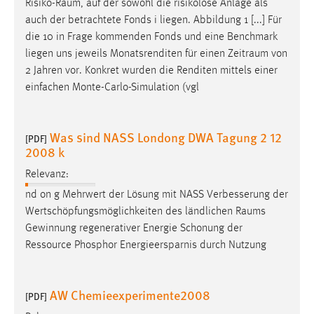
Risiko-Raum
, auf der sowohl die risikolose Anlage als
auch der betrachtete Fonds i liegen. Abbildung 1 [...] Für
die 10 in Frage kommenden Fonds und eine Benchmark
liegen uns jeweils Monatsrenditen für einen
Zeitraum
von
2 Jahren vor. Konkret wurden die Renditen mittels einer
einfachen Monte-Carlo-Simulation (vgl
Was sind NASS Londong DWA Tagung 2 12
[PDF]
2008 k
Relevanz:
nd on g Mehrwert der Lösung mit NASS Verbesserung der
Wertschöpfungsmöglichkeiten des ländlichen
Raums
Gewinnung regenerativer Energie Schonung der
Ressource Phosphor Energieersparnis durch Nutzung
AW Chemieexperimente2008
[PDF]