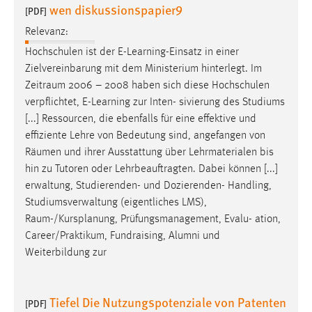
wen diskussionspapier9
[PDF]
Zweck:
Dieser Cookie ist notwendig um sich an der Website
Relevanz:
einloggen zu können.
Hochschulen ist der E-Learning-Einsatz in einer
Cookie Laufzeit:
Zielvereinbarung mit dem Ministerium hinterlegt. Im
24 Stunden
Zeitraum
2006 – 2008 haben sich diese Hochschulen
verpflichtet, E-Learning zur Inten- sivierung des Studiums
[...] Ressourcen, die ebenfalls für eine effektive und
effiziente Lehre von Bedeutung sind, angefangen von
STATISTIK
Räumen
und ihrer Ausstattung über Lehrmaterialen bis
Statistik Cookies erfassen Informationen anonym.
hin zu Tutoren oder Lehrbeauftragten. Dabei können [...]
Diese Informationen helfen uns zu verstehen, wie
erwaltung, Studierenden- und Dozierenden- Handling,
unsere Besucher unsere Website nutzen.
Studiumsverwaltung (eigentliches LMS),
Raum-/Kursplanung
, Prüfungsmanagement, Evalu- ation,
Matomo
Career/Praktikum, Fundraising, Alumni und
Weiterbildung zur
Name:
_pk_ref, _pk_cvar, _pk_id, _pk_ses
Zweck:
Tiefel Die Nutzungspotenziale von Patenten
[PDF]
Zugriffsstatistik