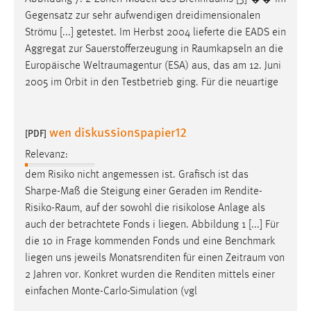
Gegensatz zur sehr aufwendigen dreidimensionalen
Strömu [...] getestet. Im Herbst 2004 lieferte die EADS ein
Aggregat zur Sauerstofferzeugung in
Raumkapseln
an die
Europäische
Weltraumagentur
(ESA) aus, das am 12. Juni
2005 im Orbit in den Testbetrieb ging. Für die neuartige
wen diskussionspapier12
[PDF]
Relevanz:
dem Risiko nicht angemessen ist. Grafisch ist das
Sharpe-Maß die Steigung einer Geraden im
Rendite-
Risiko-Raum
, auf der sowohl die risikolose Anlage als
auch der betrachtete Fonds i liegen. Abbildung 1 [...] Für
die 10 in Frage kommenden Fonds und eine Benchmark
liegen uns jeweils Monatsrenditen für einen
Zeitraum
von
2 Jahren vor. Konkret wurden die Renditen mittels einer
einfachen Monte-Carlo-Simulation (vgl