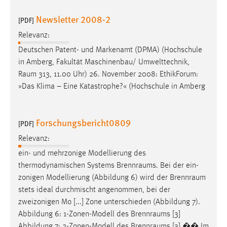
Newsletter 2008-2
[PDF]
Relevanz:
Deutschen Patent- und Markenamt (DPMA) (Hochschule
in Amberg, Fakultät Maschinenbau/ Umwelttechnik,
Raum
313, 11.00 Uhr) 26. November 2008: EthikForum:
»Das Klima – Eine Katastrophe?« (Hochschule in Amberg
Forschungsbericht0809
[PDF]
Relevanz:
ein- und mehrzonige Modellierung des
thermodynamischen Systems
Brennraums
. Bei der ein-
zonigen Modellierung (Abbildung 6) wird der
Brennraum
stets ideal durchmischt angenommen, bei der
zweizonigen Mo [...] Zone unterschieden (Abbildung 7).
Abbildung 6: 1-Zonen-Modell des
Brennraums
[3]
Abbildung 7: 2-Zonen-Modell des
Brennraums
[3] �� Im