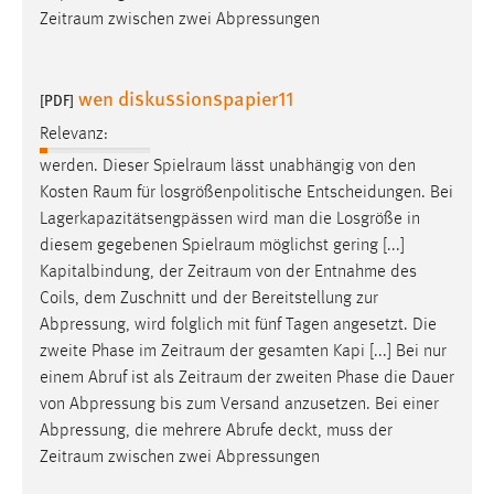
Zeitraum
zwischen zwei Abpressungen
wen diskussionspapier11
[PDF]
Relevanz:
werden. Dieser
Spielraum
lässt unabhängig von den
Kosten
Raum
für losgrößenpolitische Entscheidungen. Bei
Lagerkapazitätsengpässen wird man die Losgröße in
diesem gegebenen
Spielraum
möglichst gering [...]
Kapitalbindung, der
Zeitraum
von der Entnahme des
Coils, dem Zuschnitt und der Bereitstellung zur
Abpressung, wird folglich mit fünf Tagen angesetzt. Die
zweite Phase im
Zeitraum
der gesamten Kapi [...] Bei nur
einem Abruf ist als
Zeitraum
der zweiten Phase die Dauer
von Abpressung bis zum Versand anzusetzen. Bei einer
Abpressung, die mehrere Abrufe deckt, muss der
Zeitraum
zwischen zwei Abpressungen