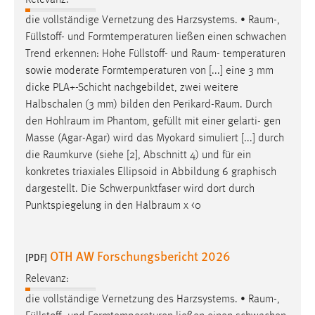
Relevanz:
die vollständige Vernetzung des Harzsystems. •
Raum
-,
Füllstoff- und Formtemperaturen ließen einen schwachen
Trend erkennen: Hohe Füllstoff- und
Raum
- temperaturen
sowie moderate Formtemperaturen von [...] eine 3 mm
dicke PLA+-Schicht nachgebildet, zwei weitere
Halbschalen (3 mm) bilden den
Perikard-Raum
. Durch
den
Hohlraum
im Phantom, gefüllt mit einer gelarti- gen
Masse (Agar-Agar) wird das Myokard simuliert [...] durch
die
Raumkurve
(siehe [2], Abschnitt 4) und für ein
konkretes triaxiales Ellipsoid in Abbildung 6 graphisch
dargestellt. Die Schwerpunktfaser wird dort durch
Punktspiegelung in den
Halbraum
χ <0
OTH AW Forschungsbericht 2026
[PDF]
Relevanz:
die vollständige Vernetzung des Harzsystems. •
Raum
-,