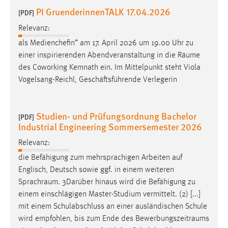
PI GruenderinnenTALK 17.04.2026
[PDF]
Relevanz:
als Medienchefin“ am 17. April 2026 um 19.00 Uhr zu
einer inspirierenden Abendveranstaltung in die
Räume
des Coworking Kemnath ein. Im Mittelpunkt steht Viola
Vogelsang-Reichl, Geschäftsführende Verlegerin
Studien- und Prüfungsordnung Bachelor
[PDF]
Industrial Engineering Sommersemester 2026
Relevanz:
die Befähigung zum mehrsprachigen Arbeiten auf
Englisch, Deutsch sowie ggf. in einem weiteren
Sprachraum
. 3Darüber hinaus wird die Befähigung zu
einem einschlägigen Master-Studium vermittelt. (2) [...]
mit einem Schulabschluss an einer ausländischen Schule
wird empfohlen, bis zum Ende des
Bewerbungszeitraums