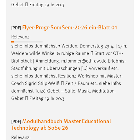
Gebet  Freitag 19 h: 20.3
Flyer-Progr-SomSem-2026 ein-Blatt 01
[PDF]
Relevanz:
siehe Infos demnächst • Weiden: Donnerstag 23.4. | 17 h:
Weiden: wilde Winkel & ruhige
Räume
 Start vor OTH-
Bibliothek | Anmeldung: m.lommer@oth-aw.de Erlebnis-
Stadtführung mit Überraschungen [...] Vorverkauf etc.
siehe Infos demnächst Resilienz-Workshop mit Master-
Coach Sigrid Stilp-Weiß  Zeit /
Raum
etc. siehe Infos
demnächst Taizé-Gebet – Stille, Musik, Meditation,
Gebet  Freitag 19 h: 20.3
Modulhandbuch Master Educational
[PDF]
Technology ab SoSe 26
Relevanz: