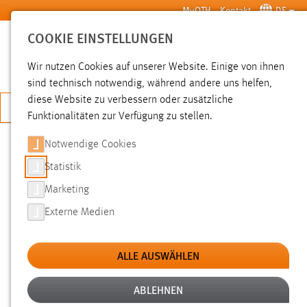
Zum Hauptinhalt springen
MyOTH
Kontakt
DE
COOKIE EINSTELLUNGEN
SUCHE
Wir nutzen Cookies auf unserer Website. Einige von ihnen
sind technisch notwendig, während andere uns helfen,
diese Website zu verbessern oder zusätzliche
JETZT BEWERBEN
Funktionalitäten zur Verfügung zu stellen.
Notwendige Cookies
SUCHE
Statistik
Marketing
FILTER
Externe Medien
Typ
ALLE AUSWÄHLEN
Erstellungsdatum
ABLEHNEN