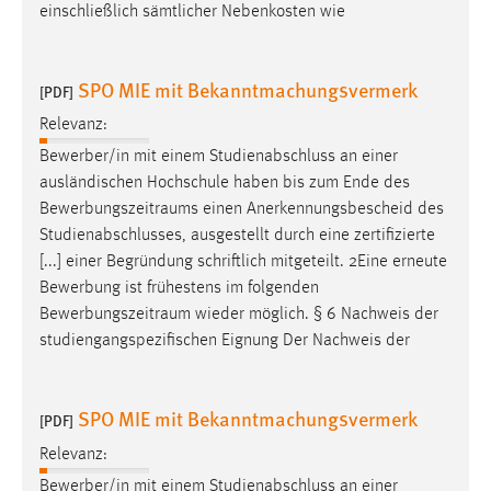
einschließlich sämtlicher Nebenkosten wie
Conversion-Tracking
Cookie Laufzeit:
SPO MIE mit Bekanntmachungsvermerk
3 Monate
[PDF]
Relevanz:
Facebook Pixel
Bewerber/in mit einem Studienabschluss an einer
ausländischen Hochschule haben bis zum Ende des
Name:
Bewerbungszeitraums
einen Anerkennungsbescheid des
_fbp
Studienabschlusses, ausgestellt durch eine zertifizierte
Anbieter:
[...] einer Begründung schriftlich mitgeteilt. 2Eine erneute
Facebook
Bewerbung ist frühestens im folgenden
Bewerbungszeitraum
wieder möglich. § 6 Nachweis der
Zweck:
studiengangspezifischen Eignung Der Nachweis der
Conversion-Tracking
Cookie Laufzeit:
3 Monate
SPO MIE mit Bekanntmachungsvermerk
[PDF]
Relevanz:
Bewerber/in mit einem Studienabschluss an einer