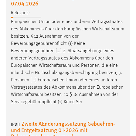
07.04.2026
Zweck:
Dieser Cookie ist notwendig um sich an der Website
Relevanz:
einloggen zu können.
Europäischen Union oder eines anderen Vertragsstaates
Cookie Laufzeit:
des Abkommens über den Europäischen
Wirtschaftsraum
24 Stunden
besitzen. § 12 Ausnahmen von der
Bewerbungsgebührenpflicht (1) Keine
Bewerbungsgebühren [...] 2. Staatsangehörige eines
anderen Vertragsstaates des Abkommens über den
STATISTIK
Europäischen
Wirtschaftsraum
und Personen, die eine
Statistik Cookies erfassen Informationen anonym.
inländische Hochschulzugangsberechtigung besitzen, 3.
Diese Informationen helfen uns zu verstehen, wie
Personen [...] Europäischen Union oder eines anderen
unsere Besucher unsere Website nutzen.
Vertragsstaates des Abkommens über den Europäischen
Wirtschaftsraum
besitzen. 10 § 18 Ausnahmen von der
Matomo
Servicegebührenpflicht (1) Keine Ser
Name:
_pk_ref, _pk_cvar, _pk_id, _pk_ses
Zweite AEnderungssatzung Gebuehren-
[PDF]
und Entgeltsatzung 01-2026 mit
Zweck:
Zugriffsstatistik