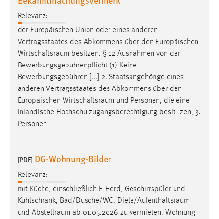
Bekanntmachungsvermerk
Relevanz:
Cookie Laufzeit:
Max. 13 Monate
der Europäischen Union oder eines anderen
Vertragsstaates des Abkommens über den Europäischen
Wirtschaftsraum
besitzen. § 12 Ausnahmen von der
Bewerbungsgebührenpflicht (1) Keine
MARKETING
Bewerbungsgebühren [...] 2. Staatsangehörige eines
Marketing Cookies werden von Drittanbietern
anderen Vertragsstaates des Abkommens über den
verwendet, um personalisierte Werbung anzuzeigen.
Europäischen
Wirtschaftsraum
und Personen, die eine
Sie tun dies, indem sie Besucher über Websites
inländische Hochschulzugangsberechtigung besit- zen, 3.
hinweg verfolgen.
Personen
Google Ads
DG-Wohnung-Bilder
[PDF]
Name:
_gcl_au
Relevanz:
mit Küche, einschließlich E-Herd, Geschirrspüler und
Anbieter:
Google Ireland Limited
Kühlschrank, Bad/Dusche/WC,
Diele/Aufenthaltsraum
und
Abstellraum
ab 01.05.2026 zu vermieten. Wohnung
Zweck: