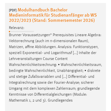
1 Jahr
Modulhandbuch Bachelor
[PDF]
Medieninformatik für Studienanfänger ab WS
Performance
2022/2023 (Stand: Sommersemester 2026)
Relevanz:
Name:
staticfilecache
Brunner Voraussetzungen* Prerequisites Lineare Algebra:
Vektorrechnung (auch im n-dimensionalen
Raum
),
Zweck:
Matrizen, affine Abbildungen. Analysis: Funktionstypen,
Für performante Seitenauslieferung wird in diesem Cookie
speziell Exponential- und Logarithmusf [...] Inhalte der
gespeichert, ob man eingeloggt ist.
Lehrveranstaltungen Course Content
Wahrscheinlichkeitsrechnung: •
Wahrscheinlichkeitsraum
,
Sprachpräferenz
bedingte Wahrscheinlichkeit, Unabhängigkeit; • diskrete
und stetige Zufallsvariablen und [...] Differential- und
Name:
Integralrechnung sowie der Fourier-Analyse; sicherer
site-language-preference
Umgang mit dem komplexen
Zahlenraum
; grundlegende
Zweck:
Kenntnisse von Differentialgleichungen (Module:
Das Cookie speichert die gewählte Sprache der Website.
Mathematik 1, 2 und 3). Grundlegendes
Cookie Laufzeit: