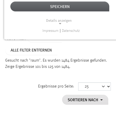
SPEICHERN
Alter
Details anzeigen
SUCHEN
Impressum
|
Datenschutz
NOTWENDIGE COOKIES
TYP: DATEIEN
Aktive Filter:
Notwendige Cookies ermöglichen grundlegende
ALLE FILTER ENTFERNEN
Funktionen und sind für die einwandfreie Funktion der
Website erforderlich.
Gesucht nach "raum".
Es wurden 1484 Ergebnisse gefunden.
Zeige Ergebnisse 101 bis 125 von 1484.
Einverständnis
Name:
cookie_consent
Ergebnisse pro Seite:
Zweck:
SORTIEREN NACH
Dieser Cookie speichert die ausgewählten Einverständnis-
Optionen des Benutzers
Cookie Laufzeit: