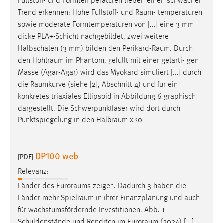
Füllstoff- und Formtemperaturen ließen einen schwachen
Trend erkennen: Hohe Füllstoff- und
Raum
- temperaturen
sowie moderate Formtemperaturen von [...] eine 3 mm
dicke PLA+-Schicht nachgebildet, zwei weitere
Halbschalen (3 mm) bilden den
Perikard-Raum
. Durch
den
Hohlraum
im Phantom, gefüllt mit einer gelarti- gen
Masse (Agar-Agar) wird das Myokard simuliert [...] durch
die
Raumkurve
(siehe [2], Abschnitt 4) und für ein
konkretes triaxiales Ellipsoid in Abbildung 6 graphisch
dargestellt. Die Schwerpunktfaser wird dort durch
Punktspiegelung in den
Halbraum
χ <0
DP100 web
[PDF]
Relevanz:
Länder des
Euroraums
zeigen. Dadurch 3 haben die
Länder mehr
Spielraum
in ihrer Finanzplanung und auch
für wachstumsfördernde Investitionen. Abb. 1
Schuldenstände und Renditen im
Euroraum
(2024) [...]