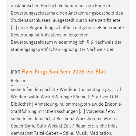
EXTERNE MEDIEN
ausländischen Hochschule haben bis zum Ende des
Um Inhalte von Videoplattformen und Social Media
Bewerbungszeitraums
einen Anerkennungsbescheid des
Plattformen anzeigen zu können, werden von diesen
Studienabschlusses, ausgestellt durch eine zertifizierte
externen Medien Cookies gesetzt.
[...] einer Begründung schriftlich mitgeteilt. 2Eine erneute
Bewerbung ist frühestens im folgenden
YouTube
Bewerbungszeitraum
wieder möglich. § 6 Nachweis der
studiengangspezifischen Eignung Der Nachweis der
Vimeo
Flyer-Progr-SomSem-2026 ein-Blatt
[PDF]
Relevanz:
siehe Infos demnächst • Weiden: Donnerstag 23.4. | 17 h:
Weiden: wilde Winkel & ruhige
Räume
 Start vor OTH-
Bibliothek | Anmeldung: m.lommer@oth-aw.de Erlebnis-
Stadtführung mit Überraschungen [...] Vorverkauf etc.
siehe Infos demnächst Resilienz-Workshop mit Master-
Coach Sigrid Stilp-Weiß  Zeit /
Raum
etc. siehe Infos
demnächst Taizé-Gebet – Stille, Musik, Meditation,