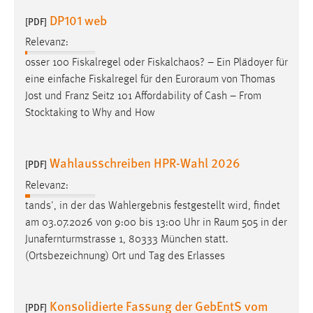
30 Tage
DP101 web
[PDF]
Relevanz:
Chat
osser 100 Fiskalregel oder Fiskalchaos? – Ein Plädoyer für
Name:
eine einfache Fiskalregel für den
Euroraum
von Thomas
MibewSessionID, MIBEW_UserID, mibew_locale, mibew-
Jost und Franz Seitz 101 Affordability of Cash – From
chat-frame-style-5e9dbeb1811c0446
Stocktaking to Why and How
Zweck:
Wird benötigt um die Chatfunktion nutzen zu können.
Wahlausschreiben HPR-Wahl 2026
[PDF]
Cookie Laufzeit:
Relevanz:
MibewSessionID, mibew-chat-frame-style-
5e9dbeb1811c0446 = Sitzungslaufzeit, mibew_locale = 3
tands', in der das Wahlergebnis festgestellt wird, findet
Jahre, MIBEW_UserID = 1 Jahr
am 03.07.2026 von 9:00 bis 13:00 Uhr in
Raum
505 in der
Junafernturmstrasse 1, 80333 München statt.
Login
(Ortsbezeichnung) Ort und Tag des Erlasses
Name:
fe_user, be_user, be_lastLoginProvider
Konsolidierte Fassung der GebEntS vom
[PDF]