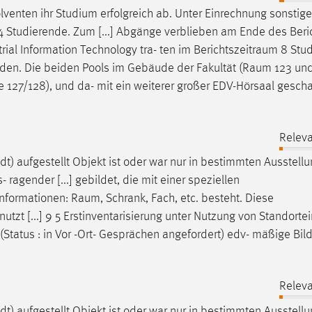
venten ihr Studium erfolgreich ab. Unter Einrechnung sonstige
 Studierende. Zum [...] Abgänge verblieben am Ende des Beric
ial Information Technology tra- ten im
Berichtszeitraum
8 Stud
rden. Die beiden Pools im Gebäude der Fakultät (
Raum
123 und
e
127/128), und da- mit ein weiterer großer EDV-Hörsaal gescha
Releva
dt) aufgestellt Objekt ist oder war nur in bestimmten Ausstell
- ragender [...] gebildet, die mit einer speziellen
nformationen:
Raum
, Schrank, Fach, etc. besteht. Diese
t [...] 9 5 Erstinventarisierung unter Nutzung von Standorte
Status : in Vor -Ort- Gesprächen angefordert) edv- mäßige Bil
Releva
dt) aufgestellt Objekt ist oder war nur in bestimmten Ausstell