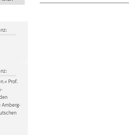
nz:
nz:
n.« Prof.
s-
eden
e Amberg-
eutschen