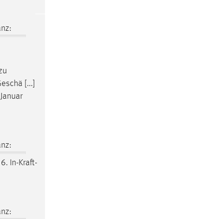
nz:
zu
schä [...]
Januar
nz:
6. In-Kraft-
nz: