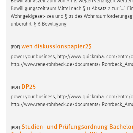
Bewilligungszeitraum
von Amts wegen verlängert werden. 
externen Medien Cookies gesetzt.
Bewilligungszeitraum
Mittel nach § 11 Absatz 2 zur [...] 
Wohngeldgeset- zes und § 21 des
Wohnraumförderungsg
YouTube
unberührt. § 6 Bewilligung
Vimeo
wen diskussionspapier25
[PDF]
power your business, http://www.quickmba. com/entre/o
http://www.rene-rohrbeck.de/documents/ Rohrbeck_Arno
DP25
[PDF]
power your business, http://www.quickmba. com/entre/o
http://www.rene-rohrbeck.de/documents/ Rohrbeck_Arno
Studien- und Prüfungsordnung Bachelor
[PDF]