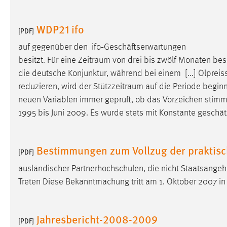
Cookie Laufzeit:
MibewSessionID, mibew-chat-frame-
style-5e9dbeb1811c0446 =
WDP21 ifo
[PDF]
Sitzungslaufzeit, mibew_locale = 3
Jahre, MIBEW_UserID = 1 Jahr
auf gegenüber den ifo‐Geschäftserwartungen
besitzt. Für eine Zeitraum von drei bis zwölf Monaten bes
Login
die deutsche Konjunktur, während bei einem [...] Ölpreis
reduzieren, wird der
Stützzeitraum
auf die Periode beginn
Name:
fe_user, be_user, be_lastLoginProvider
neuen Variablen immer geprüft, ob das Vorzeichen stimm
Zweck:
1995 bis Juni 2009. Es wurde stets mit Konstante geschä
Dieser Cookie ist notwendig um sich an
der Website einloggen zu können.
Cookie Laufzeit:
24 Stunden
Bestimmungen zum Vollzug der praktis
[PDF]
ausländischer Partnerhochschulen, die nicht Staatsange
Treten Diese Bekanntmachung tritt am 1. Oktober 2007 in 
STATISTIK
Statistik Cookies erfassen Informationen anonym.
Diese Informationen helfen uns zu verstehen, wie
Jahresbericht-2008-2009
[PDF]
unsere Besucher unsere Website nutzen.