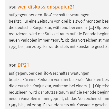
in diesem Cookie gespeichert, ob man
wen diskussionspapier21
[PDF]
eingeloggt ist.
auf gegenüber den ifo‐Geschäftserwartungen
besitzt. Für eine Zeitraum von drei bis zwölf Monaten bes
Sprachpräferenz
die deutsche Konjunktur, während bei einem [...] Ölpreis
Name:
site-language-preference
reduzieren, wird der
Stützzeitraum
auf die Periode beginn
neuen Variablen immer geprüft, ob das Vorzeichen stimm
Zweck:
Das Cookie speichert die gewählte
1995 bis Juni 2009. Es wurde stets mit Konstante geschä
Sprache der Website.
Cookie Laufzeit:
30 Tage
DP21
[PDF]
Chat
auf gegenüber den ifo‐Geschäftserwartungen
besitzt. Für eine Zeitraum von drei bis zwölf Monaten bes
Name:
MibewSessionID, MIBEW_UserID,
die deutsche Konjunktur, während bei einem [...] Ölpreis
mibew_locale, mibew-chat-frame-style-
5e9dbeb1811c0446
reduzieren, wird der
Stützzeitraum
auf die Periode beginn
neuen Variablen immer geprüft, ob das Vorzeichen stimm
Zweck:
Wird benötigt um die Chatfunktion
1995 bis Juni 2009. Es wurde stets mit Konstante geschä
nutzen zu können.