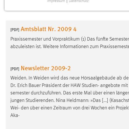
Impressum
|
Datenschutz
NOTWENDIGE COOKIES
Notwendige Cookies ermöglichen grundlegende
Funktionen und sind für die einwandfreie Funktion der
Amtsblatt Nr. 2009 4
Website erforderlich.
[PDF]
Praxissemester und Vorpraktikum (1) Das fünfte Semester
Einverständnis
abzuleisten ist. Weitere Informationen zum Praxissemest
Name:
cookie_consent
Zweck:
Dieser Cookie speichert die
Newsletter 2009-2
[PDF]
ausgewählten Einverständnis-Optionen
des Benutzers
Weiden. In Weiden wird das neue Hörsaalgebäude ab dem 
Dr. Erich Bauer Präsident der HAW Studien- angebote mit Bl
Cookie Laufzeit:
1 Jahr
semester durchzuführen. Das erste Mal über einen länger
jungen Studierenden. Nina Heldmann: »Das [...] (Kasac
Performance
Wei- den über einen
Zeitraum
von drei Wochen ein Proje
Aka-
Name:
staticfilecache
Zweck:
Für performante Seitenauslieferung wird