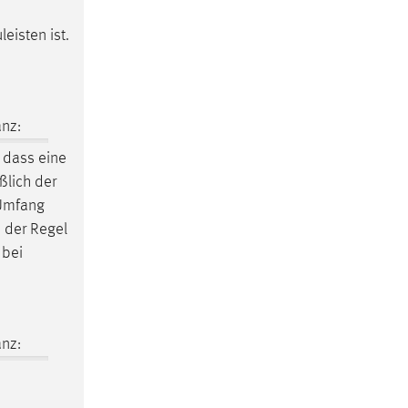
eisten ist.
nz:
 dass eine
ßlich der
 Umfang
n der Regel
 bei
nz: