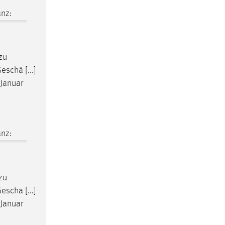
nz:
zu
schä [...]
Januar
nz:
zu
schä [...]
Januar