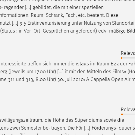
- ragender [...] gebildet, die mit einer speziellen
nformationen:
Raum
, Schrank, Fach, etc. besteht. Diese
t [...] 9 5 Erstinventarisierung unter Nutzung von Standorte
Status : in Vor -Ort- Gesprächen angefordert) edv- mäßige Bil
Releva
nteressierte treffen sich immer dienstags im
Raum
E23 der Fak
(jeweils um 17.00 Uhr) [...] it mit den Mitteln des Films« (H
ume
311 und 313, 8.00 Uhr) 30. Juli 2010: A Cappella Open Air 
Releva
ewilligungszeitraum
, die Höhe des Stipendiums sowie die
ens zwei Semester be- tragen. Die För [...] Förderungs- dauer s