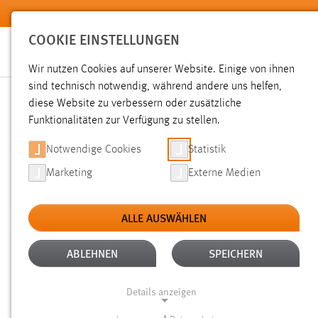
Zum Hauptinhalt springen
COOKIE EINSTELLUNGEN
Wir nutzen Cookies auf unserer Website. Einige von ihnen
sind technisch notwendig, während andere uns helfen,
diese Website zu verbessern oder zusätzliche
SUCHE
Funktionalitäten zur Verfügung zu stellen.
Notwendige Cookies
Statistik
Marketing
Externe Medien
ALLE AUSWÄHLEN
TYP: DATEIEN
ALLE FILTER ENTFERNEN
Aktive Filter:
ABLEHNEN
SPEICHERN
Gesucht nach "raum".
Es wurden 1484 Ergebnisse gefunde
Details anzeigen