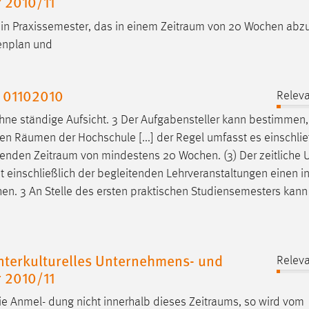
 2010/11
ein Praxissemester, das in einem
Zeitraum
von 20 Wochen abzul
enplan und
 01102010
Releva
ohne ständige Aufsicht. 3 Der Aufgabensteller kann bestimmen,
den
Räumen
der Hochschule [...] der Regel umfasst es einschlie
genden
Zeitraum
von mindestens 20 Wochen. (3) Der zeitliche
st einschließlich der begleitenden Lehrveranstaltungen einen i
n. 3 An Stelle des ersten praktischen Studiensemesters kann
nterkulturelles Unternehmens- und
Releva
 2010/11
die Anmel- dung nicht innerhalb dieses
Zeitraums
, so wird vom