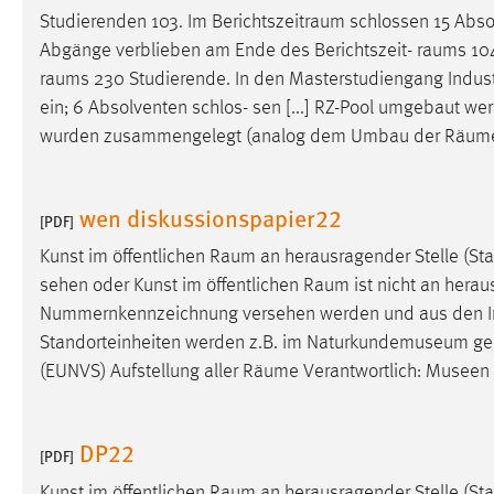
Studierenden 103. Im
Berichtszeitraum
schlossen 15 Absol
Matomo
Abgänge verblieben am Ende des Berichtszeit-
raums
104
raums
230 Studierende. In den Masterstudiengang Industr
Name:
_pk_ref, _pk_cvar, _pk_id, _pk_ses
ein; 6 Absolventen schlos- sen [...] RZ-Pool umgebaut we
Zweck:
Zugriffsstatistik
wurden zusammengelegt (analog dem Umbau der
Räum
Cookie Laufzeit:
Max. 13 Monate
wen diskussionspapier22
[PDF]
Kunst im öffentlichen
Raum
an herausragender Stelle (Sta
MARKETING
sehen oder Kunst im öffentlichen
Raum
ist nicht an heraus
Marketing Cookies werden von Drittanbietern
Nummernkennzeichnung versehen werden und aus den I
verwendet, um personalisierte Werbung anzuzeigen.
Standorteinheiten werden z.B. im Naturkundemuseum genutz
Sie tun dies, indem sie Besucher über Websites
(EUNVS) Aufstellung aller
Räume
Verantwortlich: Museen (
hinweg verfolgen.
Google Ads
DP22
[PDF]
Name:
_gcl_au
Kunst im öffentlichen
Raum
an herausragender Stelle (Sta