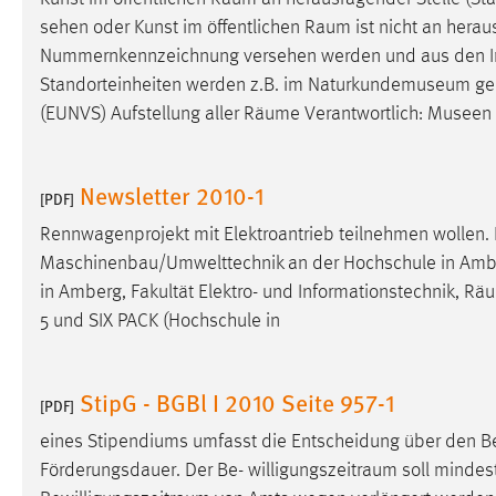
Anbieter:
Google Ireland Limited
sehen oder Kunst im öffentlichen
Raum
ist nicht an heraus
Nummernkennzeichnung versehen werden und aus den I
Zweck:
Conversion-Tracking
Standorteinheiten werden z.B. im Naturkundemuseum genutz
Cookie Laufzeit:
3 Monate
(EUNVS) Aufstellung aller
Räume
Verantwortlich: Museen (
Facebook Pixel
Newsletter 2010-1
[PDF]
Name:
_fbp
Rennwagenprojekt mit Elektroantrieb teilnehmen wollen. I
Anbieter:
Facebook
Maschinenbau/Umwelttechnik an der Hochschule in Amberg 
in Amberg, Fakultät Elektro- und Informationstechnik,
Rä
Zweck:
Conversion-Tracking
5 und SIX PACK (Hochschule in
Cookie Laufzeit:
3 Monate
StipG - BGBl I 2010 Seite 957-1
[PDF]
EXTERNE MEDIEN
eines Stipendiums umfasst die Entscheidung über den
B
Um Inhalte von Videoplattformen und Social Media
Förderungsdauer. Der Be-
willigungszeitraum
soll mindest
Plattformen anzeigen zu können, werden von diesen