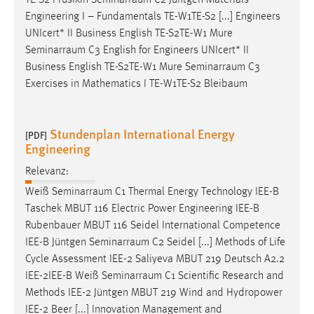
TE-S2 Prusikin
Seminarraum
C2 Jüntgen Materials
30 Tage
Engineering I – Fundamentals TE-W1TE-S2 [...] Engineers
UNIcert* II Business English TE-S2TE-W1 Mure
Chat
Seminarraum
C3 English for Engineers UNIcert* II
Business English TE-S2TE-W1 Mure
Seminarraum
C3
Name:
Exercises in Mathematics I TE-W1TE-S2 Bleibaum
MibewSessionID, MIBEW_UserID, mibew_locale, mibew-
chat-frame-style-5e9dbeb1811c0446
Zweck:
Stundenplan International Energy
[PDF]
Wird benötigt um die Chatfunktion nutzen zu können.
Engineering
Cookie Laufzeit:
Relevanz:
MibewSessionID, mibew-chat-frame-style-
Weiß
Seminarraum
C1 Thermal Energy Technology IEE-B
5e9dbeb1811c0446 = Sitzungslaufzeit, mibew_locale = 3
Taschek MBUT 116 Electric Power Engineering IEE-B
Jahre, MIBEW_UserID = 1 Jahr
Rubenbauer MBUT 116 Seidel International Competence
IEE-B Jüntgen
Seminarraum
C2 Seidel [...] Methods of Life
Login
Cycle Assessment IEE-2 Saliyeva MBUT 219 Deutsch A2.2
IEE-2IEE-B Weiß
Seminarraum
C1 Scientific Research and
Name:
Methods IEE-2 Jüntgen MBUT 219 Wind and Hydropower
fe_user, be_user, be_lastLoginProvider
IEE-2 Beer [...] Innovation Management and