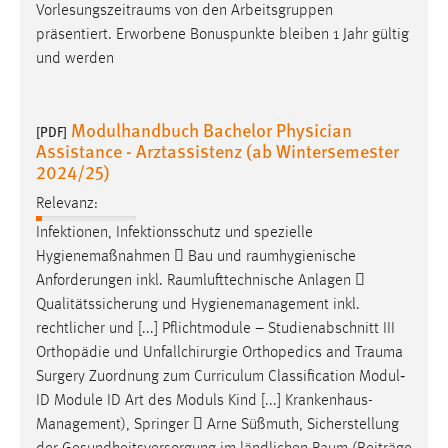
Vorlesungszeitraums
von den Arbeitsgruppen
präsentiert. Erworbene Bonuspunkte bleiben 1 Jahr gültig
und werden
Modulhandbuch Bachelor Physician
[PDF]
Assistance - Arztassistenz (ab Wintersemester
2024/25)
Relevanz:
Infektionen, Infektionsschutz und spezielle
Hygienemaßnahmen  Bau und
raumhygienische
Anforderungen inkl.
Raumlufttechnische
Anlagen 
Qualitätssicherung und Hygienemanagement inkl.
rechtlicher und [...] Pflichtmodule – Studienabschnitt III
Orthopädie und Unfallchirurgie Orthopedics and
Trauma
Surgery Zuordnung zum Curriculum Classification Modul‐
ID Module ID Art des Moduls Kind [...] Krankenhaus-
Management), Springer  Arne Süßmuth, Sicherstellung