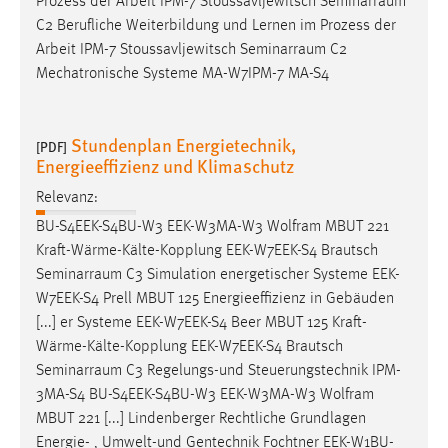
Prozess der Arbeit IPM-7 Stoussavljewitsch
Seminarraum
EXTERNE MEDIEN
C2 Berufliche Weiterbildung und Lernen im Prozess der
Um Inhalte von Videoplattformen und Social Media
Arbeit IPM-7 Stoussavljewitsch
Seminarraum
C2
Plattformen anzeigen zu können, werden von diesen
Mechatronische Systeme MA-W7IPM-7 MA-S4
externen Medien Cookies gesetzt.
YouTube
Stundenplan Energietechnik,
[PDF]
Energieeffizienz und Klimaschutz
Vimeo
Relevanz:
BU-S4EEK-S4BU-W3 EEK-W3MA-W3 Wolfram MBUT 221
Kraft-Wärme-Kälte-Kopplung EEK-W7EEK-S4 Brautsch
Seminarraum
C3 Simulation energetischer Systeme EEK-
W7EEK-S4 Prell MBUT 125 Energieeffizienz in Gebäuden
[...] er Systeme EEK-W7EEK-S4 Beer MBUT 125 Kraft-
Wärme-Kälte-Kopplung EEK-W7EEK-S4 Brautsch
Seminarraum
C3 Regelungs-und Steuerungstechnik IPM-
3MA-S4 BU-S4EEK-S4BU-W3 EEK-W3MA-W3 Wolfram
MBUT 221 [...] Lindenberger Rechtliche Grundlagen
Energie- , Umwelt-und Gentechnik Fochtner EEK-W1BU-