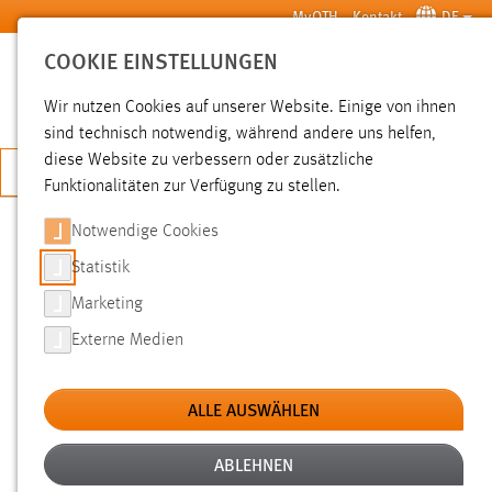
Zum Hauptinhalt springen
MyOTH
Kontakt
DE
COOKIE EINSTELLUNGEN
SUCHE
Wir nutzen Cookies auf unserer Website. Einige von ihnen
sind technisch notwendig, während andere uns helfen,
diese Website zu verbessern oder zusätzliche
JETZT BEWERBEN
Funktionalitäten zur Verfügung zu stellen.
Notwendige Cookies
SUCHE
Statistik
Marketing
FILTER
Externe Medien
Typ
ALLE AUSWÄHLEN
Erstellungsdatum
ABLEHNEN