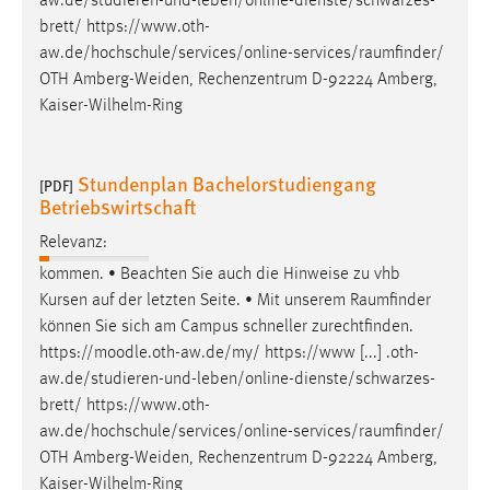
aw.de/studieren-und-leben/online-dienste/schwarzes-
brett/
https://www.oth-
aw.de/hochschule/services/online-services/raumfinder
/
OTH Amberg-Weiden, Rechenzentrum D-92224 Amberg,
Kaiser-Wilhelm-Ring
Stundenplan Bachelorstudiengang
[PDF]
Betriebswirtschaft
Relevanz:
kommen. • Beachten Sie auch die Hinweise zu vhb
Kursen auf der letzten Seite. • Mit unserem
Raumfinder
können Sie sich am Campus schneller zurechtfinden.
https://moodle.oth-aw.de/my/ https://www [...] .oth-
aw.de/studieren-und-leben/online-dienste/schwarzes-
brett/
https://www.oth-
aw.de/hochschule/services/online-services/raumfinder
/
OTH Amberg-Weiden, Rechenzentrum D-92224 Amberg,
Kaiser-Wilhelm-Ring