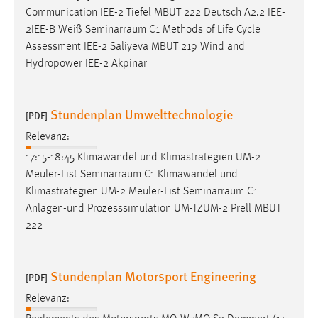
Zweck:
Communication IEE-2 Tiefel MBUT 222 Deutsch A2.2 IEE-
Dieser Cookie ist notwendig um sich an der Website
2IEE-B Weiß
Seminarraum
C1 Methods of Life Cycle
einloggen zu können.
Assessment IEE-2 Saliyeva MBUT 219 Wind and
Hydropower IEE-2 Akpinar
Cookie Laufzeit:
24 Stunden
Stundenplan Umwelttechnologie
[PDF]
Relevanz:
STATISTIK
17:15-18:45 Klimawandel und Klimastrategien UM-2
Statistik Cookies erfassen Informationen anonym.
Meuler-List
Seminarraum
C1 Klimawandel und
Diese Informationen helfen uns zu verstehen, wie
Klimastrategien UM-2 Meuler-List
Seminarraum
C1
unsere Besucher unsere Website nutzen.
Anlagen-und Prozesssimulation UM-TZUM-2 Prell MBUT
222
Matomo
Name:
Stundenplan Motorsport Engineering
_pk_ref, _pk_cvar, _pk_id, _pk_ses
[PDF]
Relevanz:
Zweck:
Zugriffsstatistik