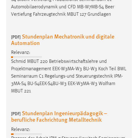
Conversion-Tracking
Automobilaerodynamik und CFD MB-W7MB-S4 Beer
Vertiefung Fahrzeugtechnik MBUT 127 Grundlagen
Cookie Laufzeit:
3 Monate
Stundenplan Mechatronik und digitale
[PDF]
Automation
Facebook Pixel
Relevanz:
Name:
_fbp
Schmid MBUT 220 Betriebswirtschaftslehre und
Projektmanagement EEK-W3MA-W3 BU-W3 Koch Teil BWL
Anbieter:
Seminarraum
C1 Regelungs-und Steuerungstechnik IPM-
Facebook
3MA-S4 BU-S4EEK-S4BU-W3 EEK-W3MA-W3 Wolfram
Zweck:
MBUT 221
Conversion-Tracking
Cookie Laufzeit:
Stundenplan Ingenieurpädagogik –
[PDF]
3 Monate
berufliche Fachrichtung Metalltechnik
Relevanz: