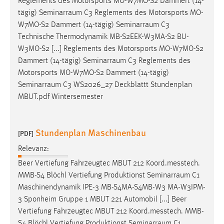
Reglements des Motorsports MO-W7MO-S2 Dammert (14-
tägig)
Seminarraum
C3 Reglements des Motorsports MO-
Cookie Laufzeit:
W7MO-S2 Dammert (14-tägig)
Seminarraum
C3
Max. 13 Monate
Technische Thermodynamik MB-S2EEK-W3MA-S2 BU-
W3MO-S2 [...] Reglements des Motorsports MO-W7MO-S2
Dammert (14-tägig)
Seminarraum
C3 Reglements des
MARKETING
Motorsports MO-W7MO-S2 Dammert (14-tägig)
Marketing Cookies werden von Drittanbietern
Seminarraum
C3 WS2026_27 Deckblattt Stundenplan
verwendet, um personalisierte Werbung anzuzeigen.
MBUT.pdf Wintersemester
Sie tun dies, indem sie Besucher über Websites
hinweg verfolgen.
Stundenplan Maschinenbau
[PDF]
Google Ads
Relevanz:
Beer Vertiefung Fahrzeugtec MBUT 212 Koord.messtech.
Name:
MMB-S4 Blöchl Vertiefung Produktionst
Seminarraum
C1
_gcl_au
Maschinendynamik IPE-3 MB-S4MA-S4MB-W3 MA-W3IPM-
Anbieter:
3 Sponheim Gruppe 1 MBUT 221 Automobil [...] Beer
Google Ireland Limited
Vertiefung Fahrzeugtec MBUT 212 Koord.messtech. MMB-
Zweck:
S4 Blöchl Vertiefung Produktionst
Seminarraum
C1