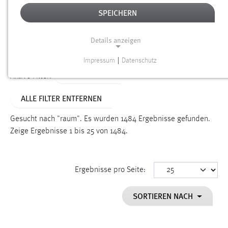
SPEICHERN
Alter
Details anzeigen
SUCHEN
Impressum
|
Datenschutz
NOTWENDIGE COOKIES
TYP: DATEIEN
Aktive Filter:
Notwendige Cookies ermöglichen grundlegende
ALLE FILTER ENTFERNEN
Funktionen und sind für die einwandfreie Funktion der
Website erforderlich.
Gesucht nach "raum".
Es wurden 1484 Ergebnisse gefunden.
Zeige Ergebnisse 1 bis 25 von 1484.
Einverständnis
Name:
cookie_consent
Ergebnisse pro Seite:
Zweck:
SORTIEREN NACH
Dieser Cookie speichert die ausgewählten Einverständnis-
Optionen des Benutzers
Cookie Laufzeit: