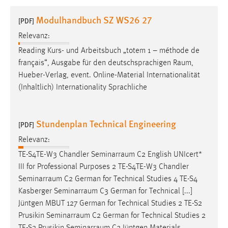
1 Jahr
Modulhandbuch SZ WS26 27
[PDF]
Relevanz:
Performance
Reading Kurs- und Arbeitsbuch „totem 1 – méthode de
Name:
français“, Ausgabe für den deutschsprachigen
Raum
,
staticfilecache
Hueber-Verlag, event. Online-Material Internationalität
(Inhaltlich) Internationality Sprachliche
Zweck:
Für performante Seitenauslieferung wird in diesem Cookie
gespeichert, ob man eingeloggt ist.
Stundenplan Technical Engineering
[PDF]
Sprachpräferenz
Relevanz:
TE-S4TE-W3 Chandler
Seminarraum
C2 English UNIcert*
Name:
III for Professional Purposes 2 TE-S4TE-W3 Chandler
site-language-preference
Seminarraum
C2 German for Technical Studies 4 TE-S4
Zweck:
Kasberger
Seminarraum
C3 German for Technical [...]
Das Cookie speichert die gewählte Sprache der Website.
Jüntgen MBUT 127 German for Technical Studies 2 TE-S2
Prusikin
Seminarraum
C2 German for Technical Studies 2
Cookie Laufzeit: