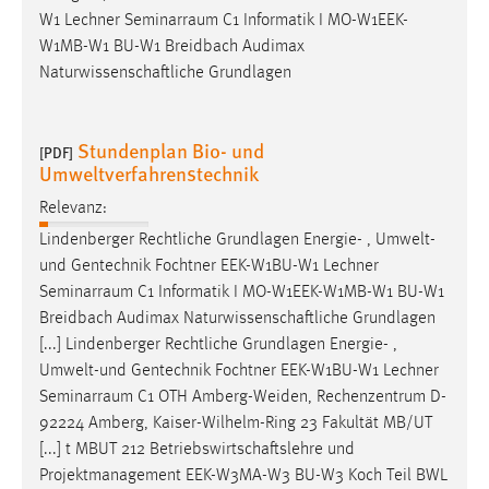
W1 Lechner
Seminarraum
C1 Informatik I MO-W1EEK-
W1MB-W1 BU-W1 Breidbach Audimax
Naturwissenschaftliche Grundlagen
Stundenplan Bio- und
[PDF]
Umweltverfahrenstechnik
Relevanz:
Lindenberger Rechtliche Grundlagen Energie- , Umwelt-
und Gentechnik Fochtner EEK-W1BU-W1 Lechner
Seminarraum
C1 Informatik I MO-W1EEK-W1MB-W1 BU-W1
Breidbach Audimax Naturwissenschaftliche Grundlagen
[...] Lindenberger Rechtliche Grundlagen Energie- ,
Umwelt-und Gentechnik Fochtner EEK-W1BU-W1 Lechner
Seminarraum
C1 OTH Amberg-Weiden, Rechenzentrum D-
92224 Amberg, Kaiser-Wilhelm-Ring 23 Fakultät MB/UT
[...] t MBUT 212 Betriebswirtschaftslehre und
Projektmanagement EEK-W3MA-W3 BU-W3 Koch Teil BWL