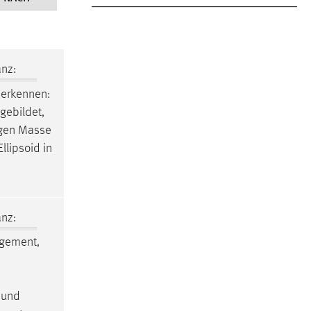
nz:
 erkennen:
gebildet,
- gen Masse
Ellipsoid in
nz:
gement,
 und