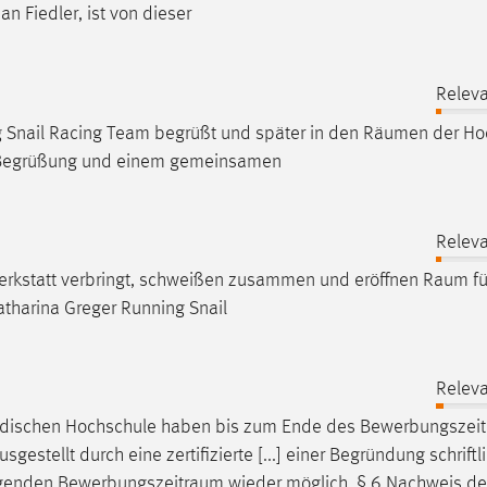
n Fiedler, ist von dieser
Releva
 Snail Racing Team begrüßt und später in den
Räumen
der Ho
r Begrüßung und einem gemeinsamen
Releva
erkstatt verbringt, schweißen zusammen und eröffnen
Raum
fü
tharina Greger Running Snail
Releva
ändischen Hochschule haben bis zum Ende des
Bewerbungszei
tellt durch eine zertifizierte [...] einer Begründung schriftl
olgenden
Bewerbungszeitraum
wieder möglich. § 6 Nachweis de