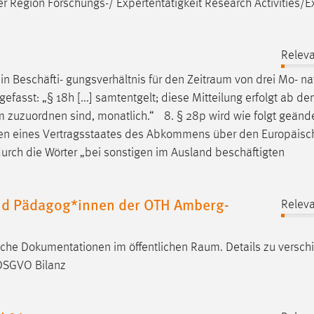
r Region Forschungs-/ Expertentätigkeit Research Activities/E
Releva
ein Beschäfti- gungsverhältnis für den
Zeitraum
von drei Mo- na
gefasst: „§ 18h [...] samtentgelt; diese Mitteilung erfolgt ab de
m
zuzuordnen sind, monatlich.“ 8. § 28p wird wie folgt geänder
rigen eines Vertragsstaates des Abkommens über den Europäis
urch die Wörter „bei sonstigen im Ausland beschäftigten
und Pädagog*innen der OTH Amberg-
Releva
liche Dokumentationen im öffentlichen
Raum
. Details zu versc
 DSGVO Bilanz