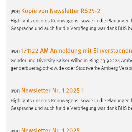
Kopie von Newsletter RS25-2
[PDF]
Matomo
Highlights unseres Rennwagens, sowie in die Planungen 
Name:
_pk_ref, _pk_cvar, _pk_id, _pk_ses
Gespräche und auch für die Verpflegung war dank BHS b
Zweck:
Zugriffsstatistik
Cookie Laufzeit:
Max. 13 Monate
171122 AM Anmeldung mit Einverstaendn
[PDF]
Gender und Diversity Kaiser-Wilhelm-Ring 23 92224 Amb
genderbuero@oth-aw.de oder Stadtwerke Amberg Verso
MARKETING
Marketing Cookies werden von Drittanbietern
verwendet, um personalisierte Werbung anzuzeigen.
Newsletter Nr. 1 2025 1
[PDF]
Sie tun dies, indem sie Besucher über Websites
Highlights unseres Rennwagens, sowie in die Planungen 
hinweg verfolgen.
Gespräche und auch für die Verpflegung war dank BHS b
Google Ads
Name:
_gcl_au
Newsletter Nr. 1 2025
[PDF]