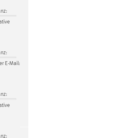
nz:
ative
nz:
r E-Mail:
nz:
ative
nz: