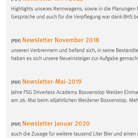
Anbieter:
Google Ireland Limited
Highlights unseres Rennwagens, sowie in die Planungen 
Gespräche und auch für die Verpflegung war dank BHS b
Zweck:
Conversion-Tracking
Cookie Laufzeit:
3 Monate
Newsletter November 2018
[PDF]
Facebook Pixel
unseren Verbrennern und befand sich, in seine Bestandteil
haben es sich unsere Neueinsteiger zur Aufgabe gemacht
Name:
_fbp
Anbieter:
Facebook
Newsletter-Mai-2019
[PDF]
Zweck:
Conversion-Tracking
Jahre FSG Driverless Academy Boxxenstop Weiden Einma
Cookie Laufzeit:
3 Monate
am 26. Mai beim alljährlichen Weidener Boxxenstop. Mehr 
EXTERNE MEDIEN
Newsletter Januar 2020
[PDF]
Um Inhalte von Videoplattformen und Social Media
auch die Zusage für weitere tausend Liter Bier und ein
Plattformen anzeigen zu können, werden von diesen