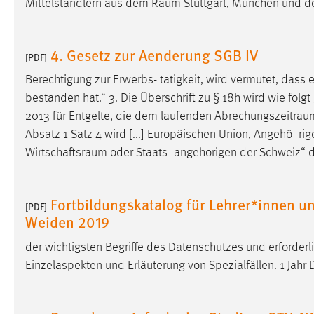
Mittelständlern aus dem
Raum
Stuttgart, München und de
in diesem Cookie gespeichert, ob man
eingeloggt ist.
4. Gesetz zur Aenderung SGB IV
[PDF]
Sprachpräferenz
Berechtigung zur Erwerbs- tätigkeit, wird vermutet, dass 
Name:
site-language-preference
bestanden hat.“ 3. Die Überschrift zu § 18h wird wie folgt 
2013 für Entgelte, die dem laufenden
Abrechungszeitrau
Zweck:
Das Cookie speichert die gewählte
Absatz 1 Satz 4 wird [...] Europäischen Union, Angehö- 
Sprache der Website.
Wirtschaftsraum
oder Staats- angehörigen der Schweiz“ d
Cookie Laufzeit:
30 Tage
Fortbildungskatalog für Lehrer*innen 
Chat
[PDF]
Weiden 2019
Name:
MibewSessionID, MIBEW_UserID,
der wichtigsten Begriffe des Datenschutzes und erforder
mibew_locale, mibew-chat-frame-style-
5e9dbeb1811c0446
Einzelaspekten und Erläuterung von Spezialfällen. 1 Jahr
Zweck:
Wird benötigt um die Chatfunktion
nutzen zu können.