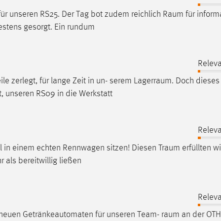
für unseren RS25. Der Tag bot zudem reichlich
Raum
für inform
estens gesorgt. Ein rundum
Releva
e zerlegt, für lange Zeit in un- serem
Lagerraum
. Doch dieses 
, unseren RS09 in die Werkstatt
Releva
l in einem echten Rennwagen sitzen! Diesen
Traum
erfüllten w
als bereitwillig ließen
Releva
en neuen Getränkeautomaten für unseren Team-
raum
an der OTH