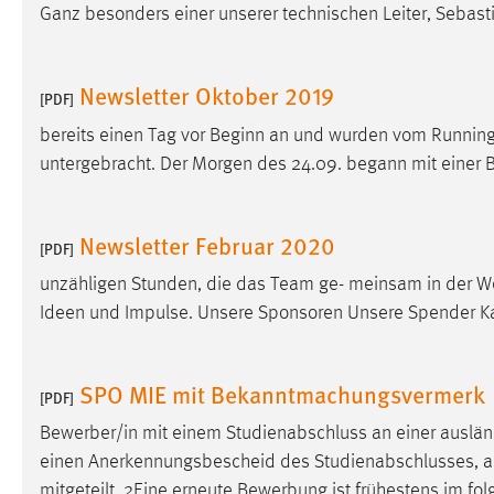
Ganz besonders einer unserer technischen Leiter, Sebastia
externen Medien Cookies gesetzt.
YouTube
Newsletter Oktober 2019
[PDF]
bereits einen Tag vor Beginn an und wurden vom Running
Vimeo
untergebracht. Der Morgen des 24.09. begann mit eine
Newsletter Februar 2020
[PDF]
unzähligen Stunden, die das Team ge- meinsam in der W
Ideen und Impulse. Unsere Sponsoren Unsere Spender Ka
SPO MIE mit Bekanntmachungsvermerk
[PDF]
Bewerber/in mit einem Studienabschluss an einer ausl
einen Anerkennungsbescheid des Studienabschlusses, ausges
mitgeteilt. 2Eine erneute Bewerbung ist frühestens im f