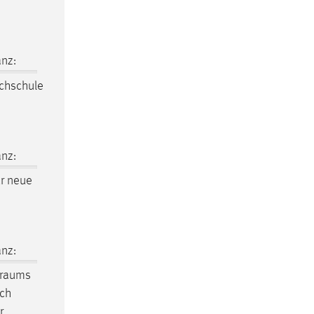
nz:
chschule
nz:
r neue
nz:
traums
ich
r