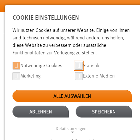
Zum Hauptinhalt springen
COOKIE EINSTELLUNGEN
Wir nutzen Cookies auf unserer Website. Einige von ihnen
sind technisch notwendig, während andere uns helfen,
diese Website zu verbessern oder zusätzliche
SUCHE
Funktionalitäten zur Verfügung zu stellen.
Notwendige Cookies
Statistik
Marketing
Externe Medien
ALLE AUSWÄHLEN
TYP: DATEIEN
ALLE FILTER ENTFERNEN
Aktive Filter:
ABLEHNEN
SPEICHERN
Gesucht nach "raum".
Es wurden 1484 Ergebnisse gefunde
Details anzeigen