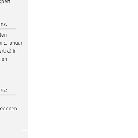
xpert
nz:
ten
m 1. Januar
t: a) In
chen
nz:
hiedenen