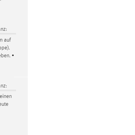
nz:
um
auf
ppe).
eben. •
nz:
einen
neute