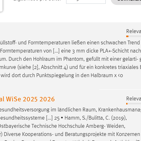
Releva
 Füllstoff- und Formtemperaturen ließen einen schwachen Trend
Formtemperaturen von [...] eine 3 mm dicke PLA+-Schicht nach
aum
. Durch den
Hohlraum
im Phantom, gefüllt mit einer gelarti
mkurve
(siehe [2], Abschnitt 4) und für ein konkretes triaxiales 
 wird dort durch Punktspiegelung in den
Halbraum
χ <0
nal WiSe 2025 2026
Releva
, Gesundheitsversorgung im ländlichen
Raum
, Krankenhausmana
sundheitssysteme [...] 25 • Hamm, S./Bulitta, C. (2019),
: Ostbayerische Technische Hochschule Amberg- Weiden,
er) Diverse Kooperations- und Beratungsprojekte mit Konzernen