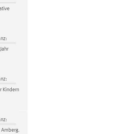
ative
nz:
Jahr
nz:
ir Kindern
nz:
 Amberg.