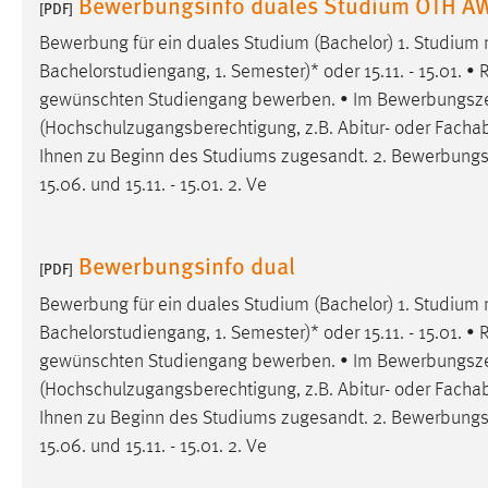
Bewerbungsinfo duales Studium OTH A
[PDF]
Cookie Laufzeit:
MibewSessionID, mibew-chat-frame-
Bewerbung für ein duales Studium (Bachelor) 1. Studium m
style-5e9dbeb1811c0446 =
Bachelorstudiengang, 1. Semester)* oder 15.11. - 15.01. • 
Sitzungslaufzeit, mibew_locale = 3
Jahre, MIBEW_UserID = 1 Jahr
gewünschten Studiengang bewerben. • Im
Bewerbungsze
(Hochschulzugangsberechtigung, z.B. Abitur- oder Fachab
Login
Ihnen zu Beginn des Studiums zugesandt. 2.
Bewerbungs
15.06. und 15.11. - 15.01. 2. Ve
Name:
fe_user, be_user, be_lastLoginProvider
Zweck:
Dieser Cookie ist notwendig um sich an
Bewerbungsinfo dual
der Website einloggen zu können.
[PDF]
Bewerbung für ein duales Studium (Bachelor) 1. Studium m
Cookie Laufzeit:
24 Stunden
Bachelorstudiengang, 1. Semester)* oder 15.11. - 15.01. • 
gewünschten Studiengang bewerben. • Im
Bewerbungsze
(Hochschulzugangsberechtigung, z.B. Abitur- oder Fachab
STATISTIK
Ihnen zu Beginn des Studiums zugesandt. 2.
Bewerbungs
Statistik Cookies erfassen Informationen anonym.
15.06. und 15.11. - 15.01. 2. Ve
Diese Informationen helfen uns zu verstehen, wie
unsere Besucher unsere Website nutzen.