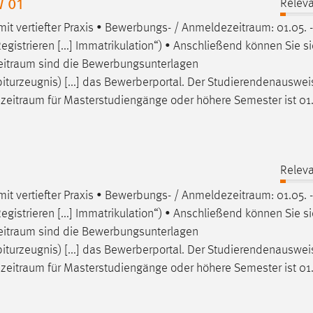
W 01
Releva
it vertiefter Praxis • Bewerbungs- /
Anmeldezeitraum
: 01.05. -
Registrieren [...] Immatrikulation“) • Anschließend können Sie s
itraum
sind die Bewerbungsunterlagen
iturzeugnis) [...] das Bewerberportal. Der Studierendenauswei
zeitraum
für Masterstudiengänge oder höhere Semester ist 01.
Releva
it vertiefter Praxis • Bewerbungs- /
Anmeldezeitraum
: 01.05. -
Registrieren [...] Immatrikulation“) • Anschließend können Sie s
itraum
sind die Bewerbungsunterlagen
iturzeugnis) [...] das Bewerberportal. Der Studierendenauswei
zeitraum
für Masterstudiengänge oder höhere Semester ist 01.