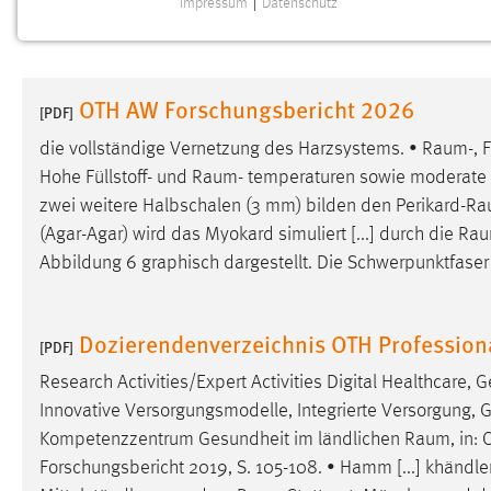
Impressum
|
Datenschutz
NOTWENDIGE COOKIES
Notwendige Cookies ermöglichen grundlegende
Funktionen und sind für die einwandfreie Funktion der
OTH AW Forschungsbericht 2026
Website erforderlich.
[PDF]
die vollständige Vernetzung des Harzsystems. •
Raum
-,
Einverständnis
Hohe Füllstoff- und
Raum
- temperaturen sowie moderate 
zwei weitere Halbschalen (3 mm) bilden den
Perikard-R
Name:
cookie_consent
(Agar-Agar) wird das Myokard simuliert [...] durch die
Rau
Zweck:
Dieser Cookie speichert die
Abbildung 6 graphisch dargestellt. Die Schwerpunktfaser
ausgewählten Einverständnis-Optionen
des Benutzers
Cookie Laufzeit:
Dozierendenverzeichnis OTH Professio
1 Jahr
[PDF]
Research Activities/Expert Activities Digital Healthcare
Performance
Innovative Versorgungsmodelle, Integrierte Versorgung, Ge
Kompetenzzentrum Gesundheit im ländlichen
Raum
, in
Name:
staticfilecache
Forschungsbericht 2019, S. 105-108. • Hamm [...] khändl
Zweck:
Für performante Seitenauslieferung wird