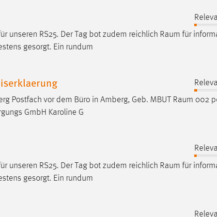
Releva
für unseren RS25. Der Tag bot zudem reichlich
Raum
für inform
estens gesorgt. Ein rundum
iserklaerung
Releva
erg Postfach vor dem Büro in Amberg, Geb. MBUT
Raum
002 pe
rgungs GmbH Karoline G
Releva
für unseren RS25. Der Tag bot zudem reichlich
Raum
für inform
estens gesorgt. Ein rundum
Releva