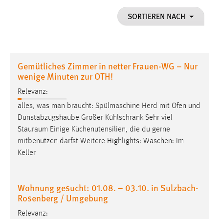
1 Jahr
SORTIEREN NACH
Performance
Name:
Gemütliches Zimmer in netter Frauen-WG – Nur
staticfilecache
wenige Minuten zur OTH!
Zweck:
Relevanz:
Für performante Seitenauslieferung wird in diesem Cookie
alles, was man braucht: Spülmaschine Herd mit Ofen und
gespeichert, ob man eingeloggt ist.
Dunstabzugshaube Großer Kühlschrank Sehr viel
Stauraum
Einige Küchenutensilien, die du gerne
Sprachpräferenz
mitbenutzen darfst Weitere Highlights: Waschen: Im
Keller
Name:
site-language-preference
Zweck:
Wohnung gesucht: 01.08. – 03.10. in Sulzbach-
Das Cookie speichert die gewählte Sprache der Website.
Rosenberg / Umgebung
Cookie Laufzeit:
Relevanz: