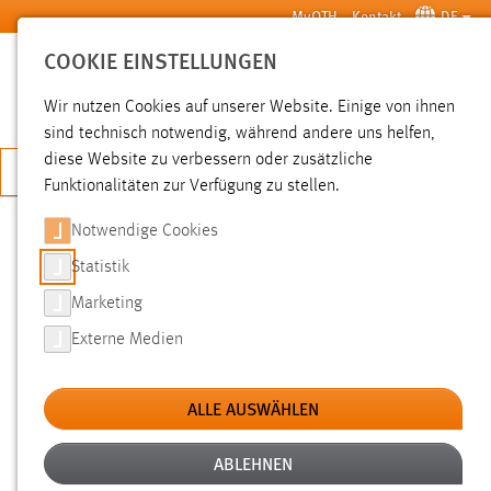
Zum Hauptinhalt springen
MyOTH
Kontakt
DE
COOKIE EINSTELLUNGEN
SUCHE
Wir nutzen Cookies auf unserer Website. Einige von ihnen
sind technisch notwendig, während andere uns helfen,
diese Website zu verbessern oder zusätzliche
JETZT BEWERBEN
Funktionalitäten zur Verfügung zu stellen.
Notwendige Cookies
SUCHE
Statistik
Marketing
FILTER
Externe Medien
Typ
ALLE AUSWÄHLEN
Erstellungsdatum
ABLEHNEN