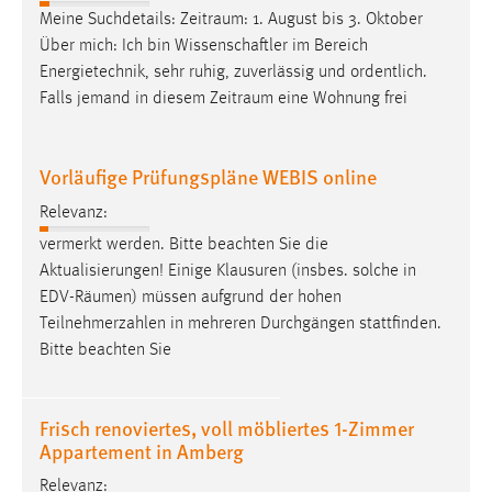
30 Tage
Meine Suchdetails:
Zeitraum
: 1. August bis 3. Oktober
Über mich: Ich bin Wissenschaftler im Bereich
Chat
Energietechnik, sehr ruhig, zuverlässig und ordentlich.
Falls jemand in diesem
Zeitraum
eine Wohnung frei
Name:
MibewSessionID, MIBEW_UserID, mibew_locale, mibew-
chat-frame-style-5e9dbeb1811c0446
Vorläufige Prüfungspläne WEBIS online
Zweck:
Relevanz:
Wird benötigt um die Chatfunktion nutzen zu können.
vermerkt werden. Bitte beachten Sie die
Cookie Laufzeit:
Aktualisierungen! Einige Klausuren (insbes. solche in
MibewSessionID, mibew-chat-frame-style-
EDV-
Räumen
) müssen aufgrund der hohen
5e9dbeb1811c0446 = Sitzungslaufzeit, mibew_locale = 3
Teilnehmerzahlen in mehreren Durchgängen stattfinden.
Jahre, MIBEW_UserID = 1 Jahr
Bitte beachten Sie
Login
Frisch renoviertes, voll möbliertes 1-Zimmer
Name:
Appartement in Amberg
fe_user, be_user, be_lastLoginProvider
Relevanz: