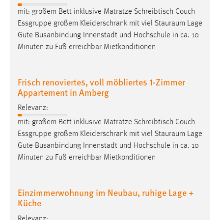
Zweck:
mit: großem Bett inklusive Matratze Schreibtisch Couch
Dieser Cookie ist notwendig um sich an der Website
Essgruppe großem Kleiderschrank mit viel
Stauraum
Lage
einloggen zu können.
Gute Busanbindung Innenstadt und Hochschule in ca. 10
Cookie Laufzeit:
Minuten zu Fuß erreichbar Mietkonditionen
24 Stunden
Frisch renoviertes, voll möbliertes 1-Zimmer
Appartement in Amberg
STATISTIK
Relevanz:
Statistik Cookies erfassen Informationen anonym.
mit: großem Bett inklusive Matratze Schreibtisch Couch
Diese Informationen helfen uns zu verstehen, wie
Essgruppe großem Kleiderschrank mit viel
Stauraum
Lage
unsere Besucher unsere Website nutzen.
Gute Busanbindung Innenstadt und Hochschule in ca. 10
Minuten zu Fuß erreichbar Mietkonditionen
Matomo
Name:
Einzimmerwohnung im Neubau, ruhige Lage +
_pk_ref, _pk_cvar, _pk_id, _pk_ses
Küche
Zweck:
Relevanz:
Zugriffsstatistik