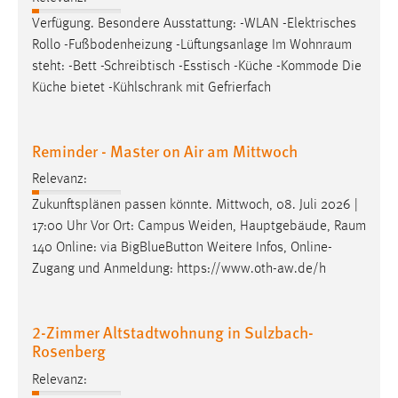
Verfügung. Besondere Ausstattung: -WLAN -Elektrisches
Cookie Laufzeit:
Rollo -Fußbodenheizung -Lüftungsanlage Im
Wohnraum
Max. 13 Monate
steht: -Bett -Schreibtisch -Esstisch -Küche -Kommode Die
Küche bietet -Kühlschrank mit Gefrierfach
MARKETING
Reminder - Master on Air am Mittwoch
Marketing Cookies werden von Drittanbietern
verwendet, um personalisierte Werbung anzuzeigen.
Relevanz:
Sie tun dies, indem sie Besucher über Websites
Zukunftsplänen passen könnte. Mittwoch, 08. Juli 2026 |
hinweg verfolgen.
17:00 Uhr Vor Ort: Campus Weiden, Hauptgebäude,
Raum
140 Online: via BigBlueButton Weitere Infos, Online-
Google Ads
Zugang und Anmeldung: https://www.oth-aw.de/h
Name:
_gcl_au
2-Zimmer Altstadtwohnung in Sulzbach-
Anbieter:
Rosenberg
Google Ireland Limited
Relevanz:
Zweck: