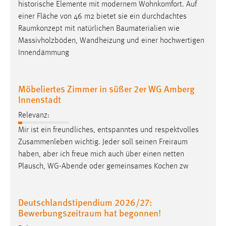
historische Elemente mit modernem Wohnkomfort. Auf
Conversion-Tracking
einer Fläche von 46 m2 bietet sie ein durchdachtes
Raumkonzept
mit natürlichen Baumaterialien wie
Cookie Laufzeit:
3 Monate
Massivholzböden, Wandheizung und einer hochwertigen
Innendämmung
Facebook Pixel
Möbeliertes Zimmer in süßer 2er WG Amberg
Name:
Innenstadt
_fbp
Relevanz:
Anbieter:
Mir ist ein freundliches, entspanntes und respektvolles
Facebook
Zusammenleben wichtig. Jeder soll seinen
Freiraum
Zweck:
haben, aber ich freue mich auch über einen netten
Conversion-Tracking
Plausch, WG-Abende oder gemeinsames Kochen zw
Cookie Laufzeit:
3 Monate
Deutschlandstipendium 2026/27:
Bewerbungszeitraum hat begonnen!