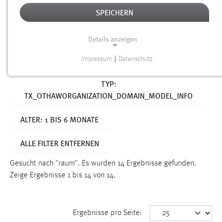
SPEICHERN
Alter
Details anzeigen
SUCHEN
Impressum
|
Datenschutz
NOTWENDIGE COOKIES
Aktive Filter:
TYP:
Notwendige Cookies ermöglichen grundlegende
TX_OTHAWORGANIZATION_DOMAIN_MODEL_INFO
Funktionen und sind für die einwandfreie Funktion der
Website erforderlich.
ALTER: 1 BIS 6 MONATE
Einverständnis
ALLE FILTER ENTFERNEN
Name:
cookie_consent
Gesucht nach "raum".
Es wurden 14 Ergebnisse gefunden.
Zeige Ergebnisse 1 bis 14 von 14.
Zweck:
Dieser Cookie speichert die ausgewählten Einverständnis-
Optionen des Benutzers
Ergebnisse pro Seite:
Cookie Laufzeit: