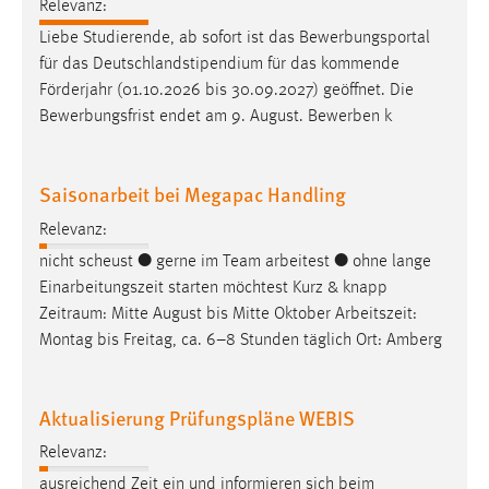
EXTERNE MEDIEN
Relevanz:
Liebe Studierende, ab sofort ist das Bewerbungsportal
Um Inhalte von Videoplattformen und Social Media
für das Deutschlandstipendium für das kommende
Plattformen anzeigen zu können, werden von diesen
Förderjahr (01.10.2026 bis 30.09.2027) geöffnet. Die
externen Medien Cookies gesetzt.
Bewerbungsfrist endet am 9. August. Bewerben k
YouTube
Saisonarbeit bei Megapac Handling
Vimeo
Relevanz:
nicht scheust ● gerne im Team arbeitest ● ohne lange
Einarbeitungszeit starten möchtest Kurz & knapp
Zeitraum
: Mitte August bis Mitte Oktober Arbeitszeit:
Montag bis Freitag, ca. 6–8 Stunden täglich Ort: Amberg
Aktualisierung Prüfungspläne WEBIS
Relevanz:
ausreichend Zeit ein und informieren sich beim