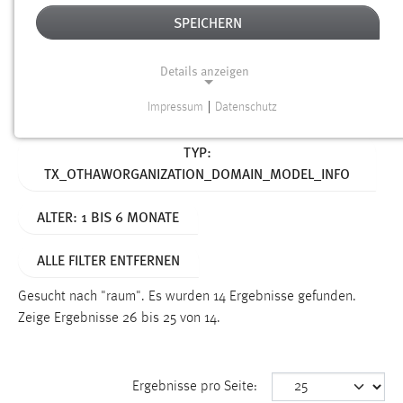
SPEICHERN
Alter
Details anzeigen
SUCHEN
Impressum
|
Datenschutz
NOTWENDIGE COOKIES
Aktive Filter:
TYP:
Notwendige Cookies ermöglichen grundlegende
TX_OTHAWORGANIZATION_DOMAIN_MODEL_INFO
Funktionen und sind für die einwandfreie Funktion der
Website erforderlich.
ALTER: 1 BIS 6 MONATE
Einverständnis
ALLE FILTER ENTFERNEN
Name:
cookie_consent
Gesucht nach "raum".
Es wurden 14 Ergebnisse gefunden.
Zeige Ergebnisse 26 bis 25 von 14.
Zweck:
Dieser Cookie speichert die ausgewählten Einverständnis-
Optionen des Benutzers
Ergebnisse pro Seite:
Cookie Laufzeit: