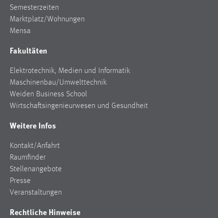
Semesterzeiten
Zweck:
Dieser Cookie ist notwendig um sich an der Website
Marktplatz/Wohnungen
einloggen zu können.
Mensa
Cookie Laufzeit:
Fakultäten
24 Stunden
Elektrotechnik, Medien und Informatik
Maschinenbau/Umwelttechnik
Weiden Business School
STATISTIK
Wirtschaftsingenieurwesen und Gesundheit
Statistik Cookies erfassen Informationen anonym.
Weitere Infos
Diese Informationen helfen uns zu verstehen, wie
unsere Besucher unsere Website nutzen.
Kontakt/Anfahrt
Matomo
Raumfinder
Stellenangebote
Name:
Presse
_pk_ref, _pk_cvar, _pk_id, _pk_ses
Veranstaltungen
Zweck:
Rechtliche Hinweise
Zugriffsstatistik