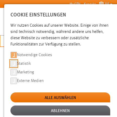
Zum Hauptinhalt springen
MyOTH
Kontakt
DE
COOKIE EINSTELLUNGEN
SUCHE
Wir nutzen Cookies auf unserer Website. Einige von ihnen
sind technisch notwendig, während andere uns helfen,
diese Website zu verbessern oder zusätzliche
JETZT BEWERBEN
Funktionalitäten zur Verfügung zu stellen.
Notwendige Cookies
SUCHE
Statistik
Marketing
FILTER
Externe Medien
Typ
ALLE AUSWÄHLEN
Erstellungsdatum
ABLEHNEN