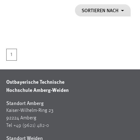
1 Jahr
SORTIEREN NACH
Performance
Name:
staticfilecache
Zweck:
1
Für performante Seitenauslieferung wird in diesem Cookie
gespeichert, ob man eingeloggt ist.
Ostbayerische Technische
Sprachpräferenz
Hochschule Amberg-Weiden
Name:
Standort Amberg
site-language-preference
Kaiser-Wilhelm-Ring 23
Zweck:
92224 Amberg
Das Cookie speichert die gewählte Sprache der Website.
Tel
+49 (9621) 482-0
Cookie Laufzeit:
Standort Weiden