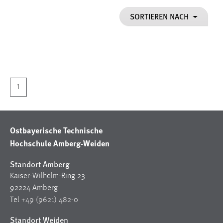
1 Jahr
SORTIEREN NACH
Performance
Name:
staticfilecache
Zweck:
1
Für performante Seitenauslieferung wird in diesem Cookie
gespeichert, ob man eingeloggt ist.
Ostbayerische Technische
Sprachpräferenz
Hochschule Amberg-Weiden
Name:
Standort Amberg
site-language-preference
Kaiser-Wilhelm-Ring 23
Zweck:
92224 Amberg
Das Cookie speichert die gewählte Sprache der Website.
Tel
+49 (9621) 482-0
Cookie Laufzeit:
Standort Weiden