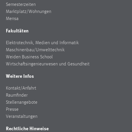
Semesterzeiten
Zweck:
Dieser Cookie ist notwendig um sich an der Website
Marktplatz/Wohnungen
einloggen zu können.
Mensa
Cookie Laufzeit:
Fakultäten
24 Stunden
Elektrotechnik, Medien und Informatik
Maschinenbau/Umwelttechnik
Weiden Business School
STATISTIK
Wirtschaftsingenieurwesen und Gesundheit
Statistik Cookies erfassen Informationen anonym.
Weitere Infos
Diese Informationen helfen uns zu verstehen, wie
unsere Besucher unsere Website nutzen.
Kontakt/Anfahrt
Matomo
Raumfinder
Stellenangebote
Name:
Presse
_pk_ref, _pk_cvar, _pk_id, _pk_ses
Veranstaltungen
Zweck:
Rechtliche Hinweise
Zugriffsstatistik