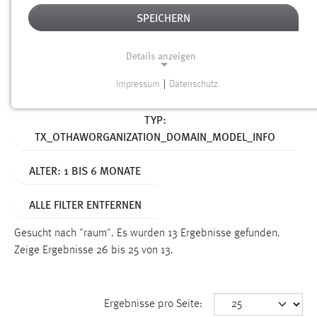
SPEICHERN
Alter
Details anzeigen
SUCHEN
Impressum
|
Datenschutz
NOTWENDIGE COOKIES
Aktive Filter:
TYP:
Notwendige Cookies ermöglichen grundlegende
TX_OTHAWORGANIZATION_DOMAIN_MODEL_INFO
Funktionen und sind für die einwandfreie Funktion der
Website erforderlich.
ALTER: 1 BIS 6 MONATE
Einverständnis
ALLE FILTER ENTFERNEN
Name:
cookie_consent
Gesucht nach "raum".
Es wurden 13 Ergebnisse gefunden.
Zeige Ergebnisse 26 bis 25 von 13.
Zweck:
Dieser Cookie speichert die ausgewählten Einverständnis-
Optionen des Benutzers
Ergebnisse pro Seite:
Cookie Laufzeit: