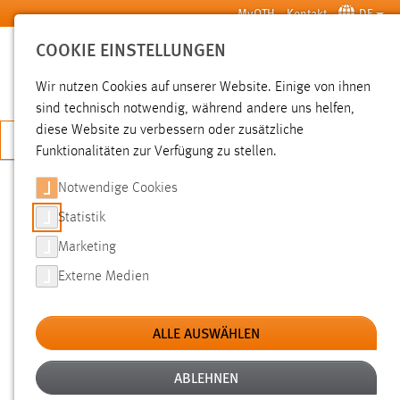
Zum Hauptinhalt springen
MyOTH
Kontakt
DE
COOKIE EINSTELLUNGEN
SUCHE
Wir nutzen Cookies auf unserer Website. Einige von ihnen
sind technisch notwendig, während andere uns helfen,
diese Website zu verbessern oder zusätzliche
JETZT BEWERBEN
Funktionalitäten zur Verfügung zu stellen.
Notwendige Cookies
SUCHE
Statistik
Marketing
FILTER
Externe Medien
Typ
ALLE AUSWÄHLEN
Erstellungsdatum
ABLEHNEN