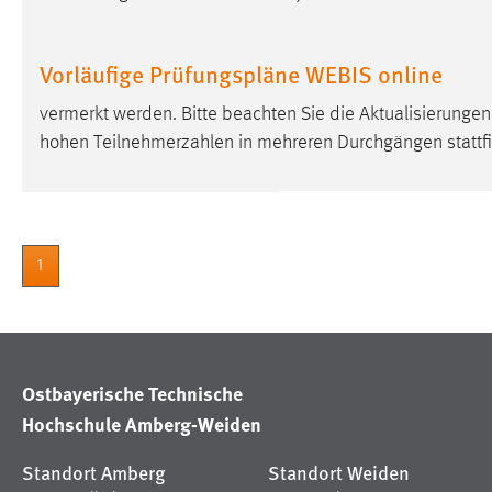
Anbieter:
Google Ireland Limited
Zweck:
Conversion-Tracking
Vorläufige Prüfungspläne WEBIS online
Cookie Laufzeit:
3 Monate
vermerkt werden. Bitte beachten Sie die Aktualisierungen!
hohen Teilnehmerzahlen in mehreren Durchgängen stattfi
Facebook Pixel
Name:
_fbp
Anbieter:
Facebook
1
Zweck:
Conversion-Tracking
Cookie Laufzeit:
3 Monate
Ostbayerische Technische
Hochschule Amberg-Weiden
EXTERNE MEDIEN
Um Inhalte von Videoplattformen und Social Media
Standort Amberg
Standort Weiden
Plattformen anzeigen zu können, werden von diesen