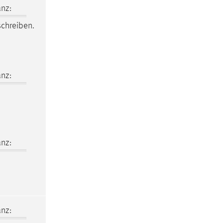
nz:
schreiben.
nz:
nz:
nz: