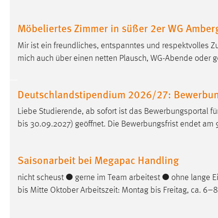
in diesem Cookie gespeichert, ob man
eingeloggt ist.
Möbeliertes Zimmer in süßer 2er WG Amber
Mir ist ein freundliches, entspanntes und respektvolles 
Sprachpräferenz
mich auch über einen netten Plausch, WG-Abende oder
Name:
site-language-preference
Zweck:
Das Cookie speichert die gewählte
Deutschlandstipendium 2026/27: Bewerbun
Sprache der Website.
Liebe Studierende, ab sofort ist das Bewerbungsportal 
Cookie Laufzeit:
30 Tage
bis 30.09.2027) geöffnet. Die Bewerbungsfrist endet am 
Chat
Saisonarbeit bei Megapac Handling
Name:
MibewSessionID, MIBEW_UserID,
mibew_locale, mibew-chat-frame-style-
nicht scheust ● gerne im Team arbeitest ● ohne lange E
5e9dbeb1811c0446
bis Mitte Oktober Arbeitszeit: Montag bis Freitag, ca. 6–
Zweck:
Wird benötigt um die Chatfunktion
nutzen zu können.