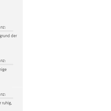
nz:
grund der
nz:
nige
nz:
 ruhig,