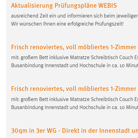
Aktualisierung Prüfungspläne WEBIS
Cookie Laufzeit:
MibewSessionID, mibew-chat-frame-
style-5e9dbeb1811c0446 =
ausreichend Zeit ein und informieren sich beim jeweili
Sitzungslaufzeit, mibew_locale = 3
Wir wünschen Ihnen eine erfolgreiche Prüfungszeit!
Jahre, MIBEW_UserID = 1 Jahr
Login
Frisch renoviertes, voll möbliertes 1-Zimme
Name:
fe_user, be_user, be_lastLoginProvider
mit: großem Bett inklusive Matratze Schreibtisch Couch 
Busanbindung Innenstadt und Hochschule in ca. 10 Minut
Zweck:
Dieser Cookie ist notwendig um sich an
der Website einloggen zu können.
Frisch renoviertes, voll möbliertes 1-Zimme
Cookie Laufzeit:
24 Stunden
mit: großem Bett inklusive Matratze Schreibtisch Couch 
Busanbindung Innenstadt und Hochschule in ca. 10 Minut
STATISTIK
Statistik Cookies erfassen Informationen anonym.
30qm in 3er WG - Direkt in der Innenstadt 
Diese Informationen helfen uns zu verstehen, wie
unsere Besucher unsere Website nutzen.