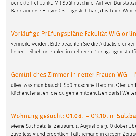
perfekte Treffpunkt. Mit Spülmaschine, Airfryer, Dunstab
Badezimmer : Ein großes Tageslichtbad, das keine Wünsc
Matomo
Name:
_pk_ref, _pk_cvar, _pk_id, _pk_ses
Vorläufige Prüfungspläne Fakultät WIG onli
Zweck:
Zugriffsstatistik
vermerkt werden. Bitte beachten Sie die Aktualisierungen!
Cookie Laufzeit:
Max. 13 Monate
hohen Teilnehmerzahlen in mehreren Durchgängen stattfi
MARKETING
Gemütliches Zimmer in netter Frauen-WG – 
Marketing Cookies werden von Drittanbietern
alles, was man braucht: Spülmaschine Herd mit Ofen un
verwendet, um personalisierte Werbung anzuzeigen.
Küchenutensilien, die du gerne mitbenutzen darfst Weiter
Sie tun dies, indem sie Besucher über Websites
hinweg verfolgen.
Wohnung gesucht: 01.08. – 03.10. in Sulz
Google Ads
Meine Suchdetails:
Zeitraum
: 1. August bis 3. Oktober Üb
Name:
_gcl_au
zuverlässig und ordentlich. Falls jemand in diesem
Zeitr