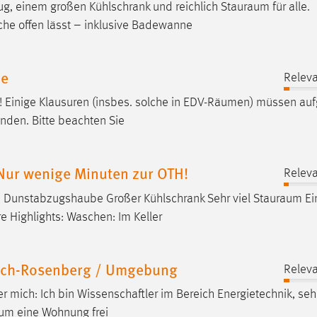
zug, einem großen Kühlschrank und reichlich
Stauraum
für alle.
he offen lässt – inklusive Badewanne
ne
Releva
 Einige Klausuren (insbes. solche in EDV-
Räumen
) müssen auf
nden. Bitte beachten Sie
Nur wenige Minuten zur OTH!
Releva
d Dunstabzugshaube Großer Kühlschrank Sehr viel
Stauraum
Ei
e Highlights: Waschen: Im Keller
bach-Rosenberg / Umgebung
Releva
er mich: Ich bin Wissenschaftler im Bereich Energietechnik, sehr
aum
eine Wohnung frei