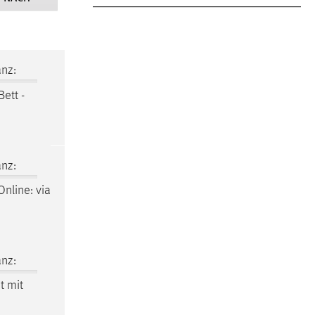
nz:
Bett -
nz:
nline: via
nz:
t
mit