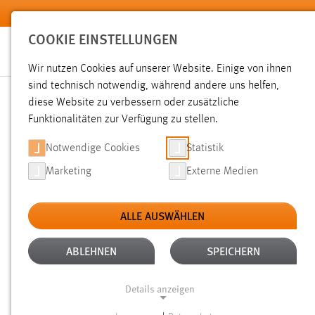
Zum Hauptinhalt springen
COOKIE EINSTELLUNGEN
Wir nutzen Cookies auf unserer Website. Einige von ihnen
sind technisch notwendig, während andere uns helfen,
diese Website zu verbessern oder zusätzliche
SUCHE
Funktionalitäten zur Verfügung zu stellen.
Notwendige Cookies
Statistik
Marketing
Externe Medien
ALLE AUSWÄHLEN
TYP: TX_OTHAWORGANIZATION_DOMAIN_MOD
Aktive Filter:
ABLEHNEN
SPEICHERN
Gesucht nach "raum".
Es wurden 14 Ergebnisse gefunden.
Z
Details anzeigen