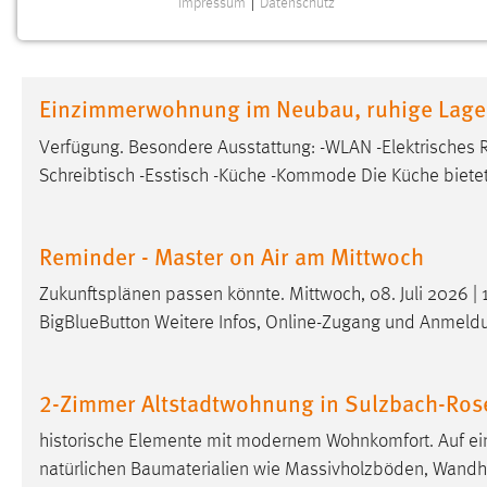
Impressum
|
Datenschutz
NOTWENDIGE COOKIES
Notwendige Cookies ermöglichen grundlegende
Funktionen und sind für die einwandfreie Funktion der
Einzimmerwohnung im Neubau, ruhige Lage
Website erforderlich.
Verfügung. Besondere Ausstattung: -WLAN -Elektrisches
Einverständnis
Schreibtisch -Esstisch -Küche -Kommode Die Küche bietet
Name:
cookie_consent
Zweck:
Dieser Cookie speichert die
Reminder - Master on Air am Mittwoch
ausgewählten Einverständnis-Optionen
des Benutzers
Zukunftsplänen passen könnte. Mittwoch, 08. Juli 2026 
BigBlueButton Weitere Infos, Online-Zugang und Anmeld
Cookie Laufzeit:
1 Jahr
Performance
2-Zimmer Altstadtwohnung in Sulzbach-Ro
Name:
historische Elemente mit modernem Wohnkomfort. Auf ein
staticfilecache
natürlichen Baumaterialien wie Massivholzböden, Wand
Zweck:
Für performante Seitenauslieferung wird