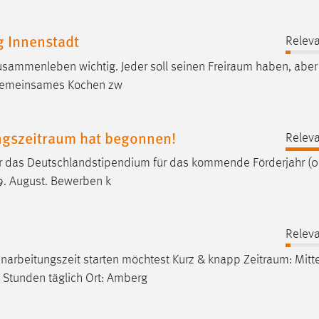
g Innenstadt
Releva
Zusammenleben wichtig. Jeder soll seinen
Freiraum
haben, aber 
 gemeinsames Kochen zw
gszeitraum hat begonnen!
Releva
für das Deutschlandstipendium für das kommende Förderjahr (
9. August. Bewerben k
Releva
inarbeitungszeit starten möchtest Kurz & knapp
Zeitraum
: Mit
8 Stunden täglich Ort: Amberg