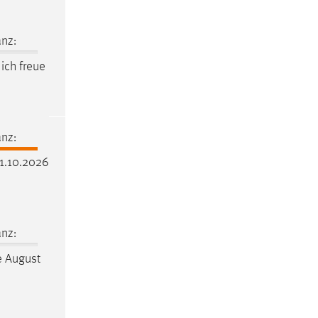
nz:
ich freue
nz:
01.10.2026
nz:
te August