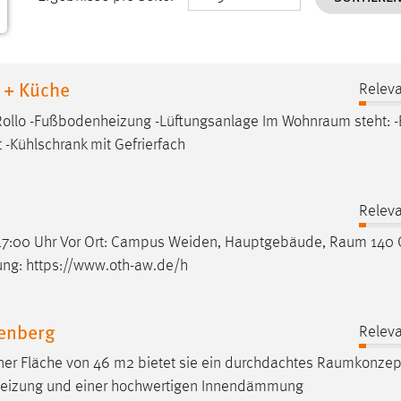
 + Küche
Releva
 Rollo -Fußbodenheizung -Lüftungsanlage Im
Wohnraum
steht: -
 -Kühlschrank mit Gefrierfach
Releva
| 17:00 Uhr Vor Ort: Campus Weiden, Hauptgebäude,
Raum
140 O
ung: https://www.oth-aw.de/h
senberg
Releva
er Fläche von 46 m2 bietet sie ein durchdachtes
Raumkonzep
heizung und einer hochwertigen Innendämmung