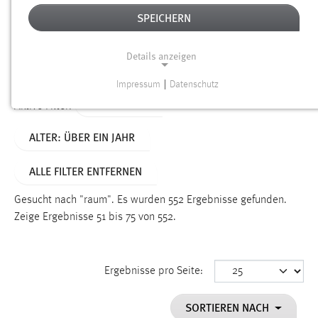
SPEICHERN
Alter
Details anzeigen
SUCHEN
Impressum
|
Datenschutz
NOTWENDIGE COOKIES
TYP: SEITEN
Aktive Filter:
Notwendige Cookies ermöglichen grundlegende
ALTER: ÜBER EIN JAHR
Funktionen und sind für die einwandfreie Funktion der
Website erforderlich.
ALLE FILTER ENTFERNEN
Einverständnis
Gesucht nach "raum".
Es wurden 552 Ergebnisse gefunden.
Name:
Zeige Ergebnisse 51 bis 75 von 552.
cookie_consent
Zweck:
Ergebnisse pro Seite:
Dieser Cookie speichert die ausgewählten Einverständnis-
Optionen des Benutzers
SORTIEREN NACH
Cookie Laufzeit: