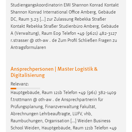
Studiengangskoordinatorin EMI Shannon Konrad Kontakt
Shannon Konrad International Office Amberg, Gebäude
DC,
Raum
3.23 [...] zur Zulassung Rebekka Straßer
Kontakt Rebekka Straßer Studienbüro Amberg, Gebäude
A (Verwaltung),
Raum
E09 Telefon +49 (9621) 482-3127
r.strasser @ oth-aw . de Zum Profil Schließen Fragen zu
Antragsformularen
Ansprechpersonen | Master Logistik &
Digitalisierung
Relevanz:
Hauptgebäude,
Raum
121b Telefon +49 (961) 382-1409
f.trottmann @ oth-aw . de Ansprechpartnerin für
Prüfungsplanung, Finanzverwaltung Fakultät,
Abrechnungen Lehrbeauftragte, LUFV, vhb,
Raumbuchungen
, Organisation [...] Weiden Business
School Weiden, Hauptgebäude,
Raum
121b Telefon +49