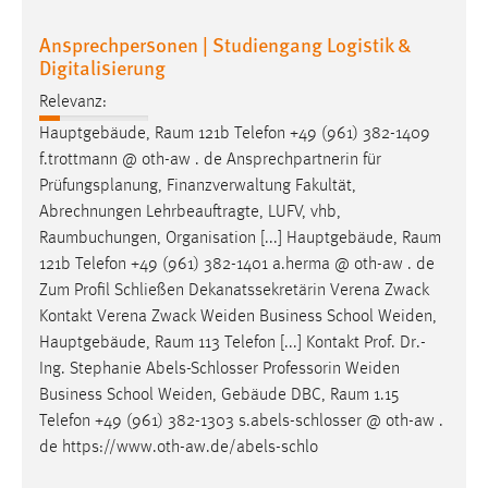
Ansprechpersonen | Studiengang Logistik &
Digitalisierung
Relevanz:
Hauptgebäude,
Raum
121b Telefon +49 (961) 382-1409
f.trottmann @ oth-aw . de Ansprechpartnerin für
Prüfungsplanung, Finanzverwaltung Fakultät,
Abrechnungen Lehrbeauftragte, LUFV, vhb,
Raumbuchungen
, Organisation [...] Hauptgebäude,
Raum
121b Telefon +49 (961) 382-1401 a.herma @ oth-aw . de
Zum Profil Schließen Dekanatssekretärin Verena Zwack
Kontakt Verena Zwack Weiden Business School Weiden,
Hauptgebäude,
Raum
113 Telefon [...] Kontakt Prof. Dr.-
Ing. Stephanie Abels-Schlosser Professorin Weiden
Business School Weiden, Gebäude DBC,
Raum
1.15
Telefon +49 (961) 382-1303 s.abels-schlosser @ oth-aw .
de https://www.oth-aw.de/abels-schlo