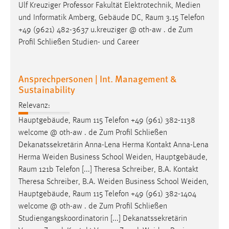
Ulf Kreuziger Professor Fakultät Elektrotechnik, Medien
Cookie Laufzeit:
und Informatik Amberg, Gebäude DC,
Raum
3.15 Telefon
Max. 13 Monate
+49 (9621) 482-3637 u.kreuziger @ oth-aw . de Zum
Profil Schließen Studien- und Career
MARKETING
Ansprechpersonen | Int. Management &
Marketing Cookies werden von Drittanbietern
Sustainability
verwendet, um personalisierte Werbung anzuzeigen.
Relevanz:
Sie tun dies, indem sie Besucher über Websites
Hauptgebäude,
Raum
115 Telefon +49 (961) 382-1138
hinweg verfolgen.
welcome @ oth-aw . de Zum Profil Schließen
Dekanatssekretärin Anna-Lena Herma Kontakt Anna-Lena
Google Ads
Herma Weiden Business School Weiden, Hauptgebäude,
Name:
Raum
121b Telefon [...] Theresa Schreiber, B.A. Kontakt
_gcl_au
Theresa Schreiber, B.A. Weiden Business School Weiden,
Hauptgebäude,
Raum
115 Telefon +49 (961) 382-1404
Anbieter:
welcome @ oth-aw . de Zum Profil Schließen
Google Ireland Limited
Studiengangskoordinatorin [...] Dekanatssekretärin
Zweck: