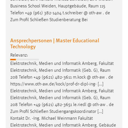
EXTERNE MEDIEN
Business School Weiden, Hauptgebäude,
Raum
115
Um Inhalte von Videoplattformen und Social Media
Telefon +49 (961) 382-1404 t.schreiber @ oth-aw . de
Plattformen anzeigen zu können, werden von diesen
Zum Profil Schließen Studienberatung Bei
externen Medien Cookies gesetzt.
YouTube
Ansprechpersonen | Master Educational
Technology
Relevanz:
Vimeo
Elektrotechnik, Medien und Informatik Amberg, Fakultät
Elektrotechnik, Medien und Informatik (Geb. G),
Raum
208 Telefon +49 (9621) 482-3611 m.kock @ oth-aw . de
https://www.oth-aw.de/kock/prof-dr-dipl-ing- [...]
Elektrotechnik, Medien und Informatik Amberg, Fakultät
Elektrotechnik, Medien und Informatik (Geb. G),
Raum
208 Telefon +49 (9621) 482-3651 le.riedl @ oth-aw . de
Zum Profil Schließen Studiengangskoordinator [...]
Kontakt Dr. -Ing. Michael Weinmann Fakultät
Elektrotechnik, Medien und Informatik Amberg, Gebäude