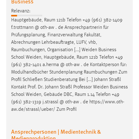
Business
Relevanz:
Hauptgebäude,
Raum
121b Telefon +49 (961) 382-1409
f.trottmann @ oth-aw . de Ansprechpartnerin für
Prüfungsplanung, Finanzverwaltung Fakultät,
Abrechnungen Lehrbeauftragte, LUFV, vhb,
Raumbuchungen
, Organisation [...] Weiden Business
School Weiden, Hauptgebäude,
Raum
121b Telefon +49
(961) 382-1401 a.herma @ oth-aw . de Kontaktperson für:
Modulhandbücher Stundenplanung
Raumbuchungen
Zum
Profil Schließen Studienberatung Bei [...] Johann Straßl
Kontakt Prof. Dr. Johann Straßl Professor Weiden Business
School Weiden, Gebäude DBC,
Raum
1.14 Telefon +49
(961) 382-1319 j.strassl @ oth-aw . de https://www.oth-
aw.de/strassl/ueber/ Zum Profil
Ansprechpersonen | Medientechnik &
Medienproduktion