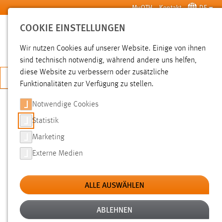
Zum Hauptinhalt springen
MyOTH
Kontakt
DE
COOKIE EINSTELLUNGEN
SUCHE
Wir nutzen Cookies auf unserer Website. Einige von ihnen
sind technisch notwendig, während andere uns helfen,
diese Website zu verbessern oder zusätzliche
JETZT BEWERBEN
Funktionalitäten zur Verfügung zu stellen.
Notwendige Cookies
SUCHE
Statistik
Marketing
FILTER
Externe Medien
Typ
ALLE AUSWÄHLEN
Erstellungsdatum
ABLEHNEN