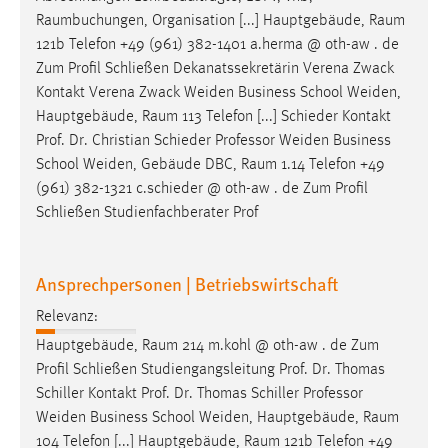
30 Tage
Raumbuchungen
, Organisation [...] Hauptgebäude,
Raum
121b Telefon +49 (961) 382-1401 a.herma @ oth-aw . de
Chat
Zum Profil Schließen Dekanatssekretärin Verena Zwack
Kontakt Verena Zwack Weiden Business School Weiden,
Name:
Hauptgebäude,
Raum
113 Telefon [...] Schieder Kontakt
MibewSessionID, MIBEW_UserID, mibew_locale, mibew-
Prof. Dr. Christian Schieder Professor Weiden Business
chat-frame-style-5e9dbeb1811c0446
School Weiden, Gebäude DBC,
Raum
1.14 Telefon +49
Zweck:
(961) 382-1321 c.schieder @ oth-aw . de Zum Profil
Wird benötigt um die Chatfunktion nutzen zu können.
Schließen Studienfachberater Prof
Cookie Laufzeit:
MibewSessionID, mibew-chat-frame-style-
Ansprechpersonen | Betriebswirtschaft
5e9dbeb1811c0446 = Sitzungslaufzeit, mibew_locale = 3
Jahre, MIBEW_UserID = 1 Jahr
Relevanz:
Hauptgebäude,
Raum
214 m.kohl @ oth-aw . de Zum
Login
Profil Schließen Studiengangsleitung Prof. Dr. Thomas
Schiller Kontakt Prof. Dr. Thomas Schiller Professor
Name:
Weiden Business School Weiden, Hauptgebäude,
Raum
fe_user, be_user, be_lastLoginProvider
104 Telefon [...] Hauptgebäude,
Raum
121b Telefon +49