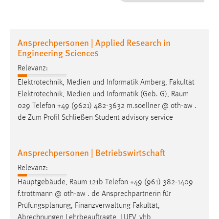
1 Jahr
Performance
Ansprechpersonen | Applied Research in
Engineering Sciences
Name:
staticfilecache
Relevanz:
Elektrotechnik, Medien und Informatik Amberg, Fakultät
Zweck:
Elektrotechnik, Medien und Informatik (Geb. G),
Raum
Für performante Seitenauslieferung wird in diesem Cookie
029 Telefon +49 (9621) 482-3632 m.soellner @ oth-aw .
gespeichert, ob man eingeloggt ist.
de Zum Profil Schließen Student advisory service
Sprachpräferenz
Ansprechpersonen | Betriebswirtschaft
Name:
site-language-preference
Relevanz:
Zweck:
Hauptgebäude,
Raum
121b Telefon +49 (961) 382-1409
Das Cookie speichert die gewählte Sprache der Website.
f.trottmann @ oth-aw . de Ansprechpartnerin für
Prüfungsplanung, Finanzverwaltung Fakultät,
Cookie Laufzeit:
Abrechnungen Lehrbeauftragte, LUFV, vhb,