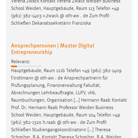
Verena Zwack Kontakt Verena Zwack Weiden Business
Conversion-Tracking
School Weiden, Hauptgebäude,
Raum
113 Telefon +49
(961) 382-1403 v.zwack @ oth-aw . de Zum Profil
Cookie Laufzeit:
Schließen Dekanatssekretärin Franziska
3 Monate
Facebook Pixel
Ansprechpersonen | Master Digital
Entrepreneurship
Name:
_fbp
Relevanz:
Hauptgebäude,
Raum
121b Telefon +49 (961) 382-1409
Anbieter:
f.trottmann @ oth-aw . de Ansprechpartnerin für
Facebook
Prüfungsplanung, Finanzverwaltung Fakultät,
Zweck:
Abrechnungen Lehrbeauftragte, LUFV, vhb,
Conversion-Tracking
Raumbuchungen
, Organisation [...] Hermann Raab Kontakt
Prof. Dr. Hermann Raab Professor Weiden Business
Cookie Laufzeit:
School Weiden, Hauptgebäude,
Raum
104 Telefon +49
3 Monate
(961) 382-1320 h.raab @ oth-aw . de Zum Profil
Schließen Studiengangskoordinatorin [...] Theresa
Schreiber, B.A. Kontakt Theresa Schreiber, B.A. Weiden