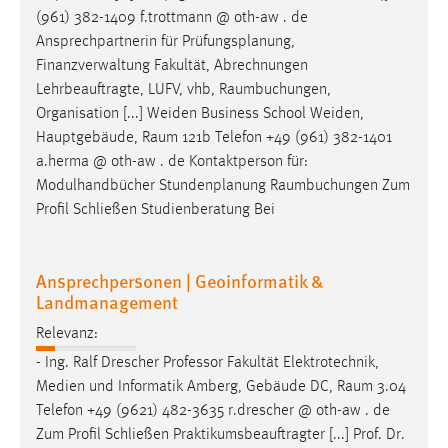
Zweck:
(961) 382-1409 f.trottmann @ oth-aw . de
Dieser Cookie ist notwendig um sich an der Website
Ansprechpartnerin für Prüfungsplanung,
einloggen zu können.
Finanzverwaltung Fakultät, Abrechnungen
Lehrbeauftragte, LUFV, vhb,
Raumbuchungen
,
Cookie Laufzeit:
Organisation [...] Weiden Business School Weiden,
24 Stunden
Hauptgebäude,
Raum
121b Telefon +49 (961) 382-1401
a.herma @ oth-aw . de Kontaktperson für:
Modulhandbücher Stundenplanung
Raumbuchungen
Zum
STATISTIK
Profil Schließen Studienberatung Bei
Statistik Cookies erfassen Informationen anonym.
Diese Informationen helfen uns zu verstehen, wie
Ansprechpersonen | Geoinformatik &
unsere Besucher unsere Website nutzen.
Landmanagement
Matomo
Relevanz:
- Ing. Ralf Drescher Professor Fakultät Elektrotechnik,
Name:
Medien und Informatik Amberg, Gebäude DC,
Raum
3.04
_pk_ref, _pk_cvar, _pk_id, _pk_ses
Telefon +49 (9621) 482-3635 r.drescher @ oth-aw . de
Zweck:
Zum Profil Schließen Praktikumsbeauftragter [...] Prof. Dr.
Zugriffsstatistik