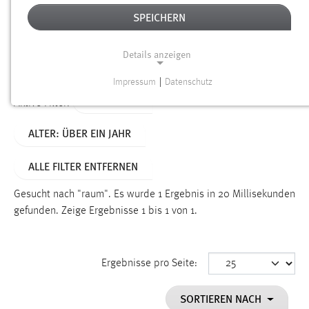
SPEICHERN
Alter
Details anzeigen
SUCHEN
Impressum
|
Datenschutz
NOTWENDIGE COOKIES
TYP: LINKS
Aktive Filter:
Notwendige Cookies ermöglichen grundlegende
ALTER: ÜBER EIN JAHR
Funktionen und sind für die einwandfreie Funktion der
Website erforderlich.
ALLE FILTER ENTFERNEN
Einverständnis
Gesucht nach "raum".
Es wurde 1 Ergebnis in 20 Millisekunden
Name:
gefunden.
Zeige Ergebnisse 1 bis 1 von 1.
cookie_consent
Zweck:
Ergebnisse pro Seite:
Dieser Cookie speichert die ausgewählten Einverständnis-
Optionen des Benutzers
SORTIEREN NACH
Cookie Laufzeit: