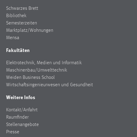
Zweck:
Schwarzes Brett
Dieser Cookie ist notwendig um sich an der Website
Bibliothek
einloggen zu können.
Semesterzeiten
Cookie Laufzeit:
Marktplatz/Wohnungen
24 Stunden
Mensa
Fakultäten
STATISTIK
Elektrotechnik, Medien und Informatik
Maschinenbau/Umwelttechnik
Statistik Cookies erfassen Informationen anonym.
Weiden Business School
Diese Informationen helfen uns zu verstehen, wie
Wirtschaftsingenieurwesen und Gesundheit
unsere Besucher unsere Website nutzen.
Weitere Infos
Matomo
Kontakt/Anfahrt
Name:
Raumfinder
_pk_ref, _pk_cvar, _pk_id, _pk_ses
Stellenangebote
Zweck:
Presse
Zugriffsstatistik