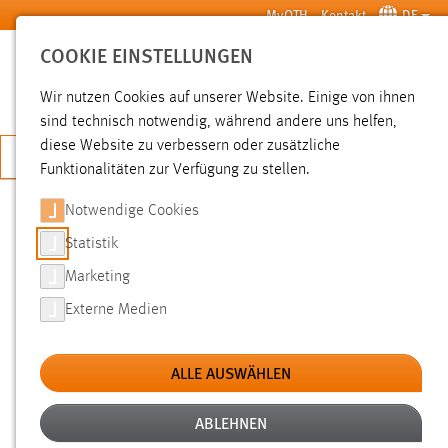
Zum Hauptinhalt springen
MyOTH
Kontakt
DE
COOKIE EINSTELLUNGEN
SUCHE
Wir nutzen Cookies auf unserer Website. Einige von ihnen
sind technisch notwendig, während andere uns helfen,
diese Website zu verbessern oder zusätzliche
JETZT BEWERBEN
Funktionalitäten zur Verfügung zu stellen.
Notwendige Cookies
SUCHE
Statistik
Marketing
FILTER
Externe Medien
Typ
ALLE AUSWÄHLEN
Erstellungsdatum
ABLEHNEN