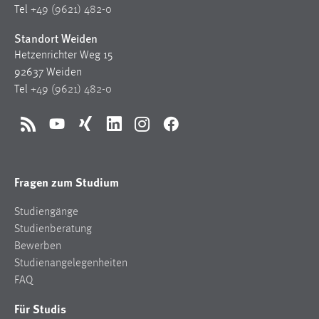
30 Tage
Tel
+49 (9621) 482-0
Standort Weiden
Chat
Hetzenrichter Weg 15
92637 Weiden
Name:
Tel
+49 (9621) 482-0
MibewSessionID, MIBEW_UserID, mibew_locale, mibew-
chat-frame-style-5e9dbeb1811c0446
Zweck:
RSS
YouTube
Xing
LinkedIn
Instagram
Facebook
Wird benötigt um die Chatfunktion nutzen zu können.
Cookie Laufzeit:
Fragen zum Studium
MibewSessionID, mibew-chat-frame-style-
5e9dbeb1811c0446 = Sitzungslaufzeit, mibew_locale = 3
Studiengänge
Jahre, MIBEW_UserID = 1 Jahr
Studienberatung
Bewerben
Login
Studienangelegenheiten
FAQ
Name:
fe_user, be_user, be_lastLoginProvider
Für Studis