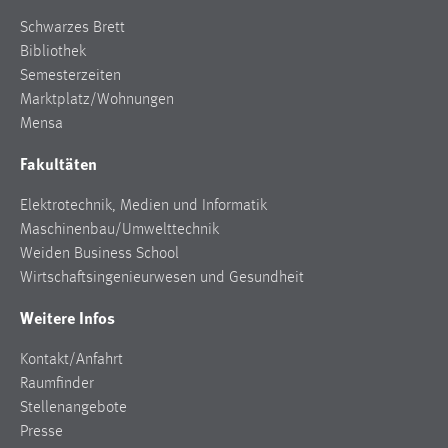
Zweck:
Schwarzes Brett
Dieser Cookie ist notwendig um sich an der Website
Bibliothek
einloggen zu können.
Semesterzeiten
Cookie Laufzeit:
Marktplatz/Wohnungen
24 Stunden
Mensa
Fakultäten
STATISTIK
Elektrotechnik, Medien und Informatik
Maschinenbau/Umwelttechnik
Statistik Cookies erfassen Informationen anonym.
Weiden Business School
Diese Informationen helfen uns zu verstehen, wie
Wirtschaftsingenieurwesen und Gesundheit
unsere Besucher unsere Website nutzen.
Weitere Infos
Matomo
Kontakt/Anfahrt
Name:
Raumfinder
_pk_ref, _pk_cvar, _pk_id, _pk_ses
Stellenangebote
Zweck:
Presse
Zugriffsstatistik