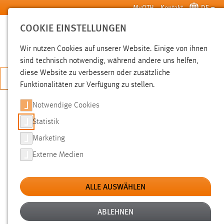
Zum Hauptinhalt springen
MyOTH
Kontakt
DE
COOKIE EINSTELLUNGEN
SUCHE
Wir nutzen Cookies auf unserer Website. Einige von ihnen
sind technisch notwendig, während andere uns helfen,
diese Website zu verbessern oder zusätzliche
JETZT BEWERBEN
Funktionalitäten zur Verfügung zu stellen.
Notwendige Cookies
SUCHE
Statistik
Marketing
FILTER
Externe Medien
Typ
ALLE AUSWÄHLEN
Erstellungsdatum
ABLEHNEN