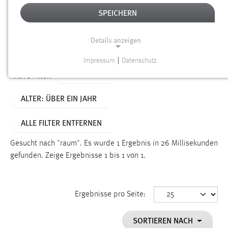
SPEICHERN
Alter
Details anzeigen
SUCHEN
Impressum
|
Datenschutz
NOTWENDIGE COOKIES
TYP: LINKS
Aktive Filter:
Notwendige Cookies ermöglichen grundlegende
ALTER: ÜBER EIN JAHR
Funktionen und sind für die einwandfreie Funktion der
Website erforderlich.
ALLE FILTER ENTFERNEN
Einverständnis
Gesucht nach "raum".
Es wurde 1 Ergebnis in 26 Millisekunden
Name:
gefunden.
Zeige Ergebnisse 1 bis 1 von 1.
cookie_consent
Zweck:
Ergebnisse pro Seite:
Dieser Cookie speichert die ausgewählten Einverständnis-
Optionen des Benutzers
SORTIEREN NACH
Cookie Laufzeit: