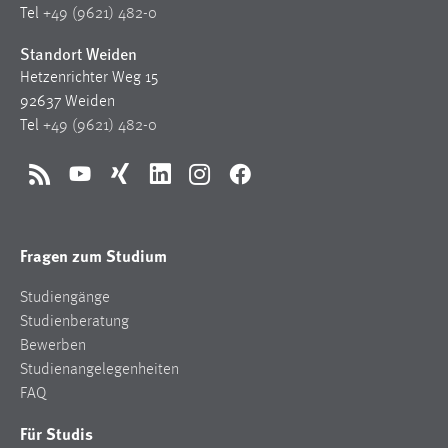
30 Tage
Tel
+49 (9621) 482-0
Standort Weiden
Chat
Hetzenrichter Weg 15
92637 Weiden
Name:
Tel
+49 (9621) 482-0
MibewSessionID, MIBEW_UserID, mibew_locale, mibew-
chat-frame-style-5e9dbeb1811c0446
Zweck:
RSS
YouTube
Xing
LinkedIn
Instagram
Facebook
Wird benötigt um die Chatfunktion nutzen zu können.
Cookie Laufzeit:
Fragen zum Studium
MibewSessionID, mibew-chat-frame-style-
5e9dbeb1811c0446 = Sitzungslaufzeit, mibew_locale = 3
Studiengänge
Jahre, MIBEW_UserID = 1 Jahr
Studienberatung
Bewerben
Login
Studienangelegenheiten
FAQ
Name:
fe_user, be_user, be_lastLoginProvider
Für Studis