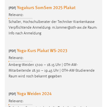
EXTERNE MEDIEN
Yogakurs SomSem 2025 Plakat
[PDF]
Um Inhalte von Videoplattformen und Social Media
Relevanz:
Plattformen anzeigen zu können, werden von diesen
externen Medien Cookies gesetzt.
Schaller, Hochschulberater der Techniker Krankenkasse
Verpflichtende Anmeldung: m.lommer@oth-aw.de
Raum
:
YouTube
Info nach Anmeldung
Vimeo
Yoga-Kurs Plakat WS-2023
[PDF]
Relevanz:
Amberg-Weiden 17.00 – 18.15 Uhr | OTH-AW-
Mitarbeitende 18.30 – 19.45 Uhr | OTH-AW-Studierende
Raum
wird noch bekannt gegeben
Yoga Weiden 2024
[PDF]
Relevanz: