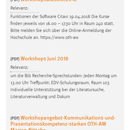
Relevanz:
Funktionen der Software Citavi 19.04.2018 Die Kurse
finden jeweils von 16.00 – 17.30 Uhr in
Raum
240 statt.
Bitte melden Sie sich über die Online-Anmeldung der
Hochschule an. https://www.oth-aw
Workshops Juni 2018
[PDF]
Relevanz:
um die Bib Recherche-Sprechstunden: Jeden Montag um
13.00 Uhr Treffpunkt:
EDV-Schulungsraum
,
Raum
103
Individuelle Unterstützung bei der Literatursuche,
Literaturverwaltung und Dokum
Workshopangebot-Kommunikations-und-
[PDF]
Prasentationskompetenz-starken OTH-AW
Marion-Nitsche