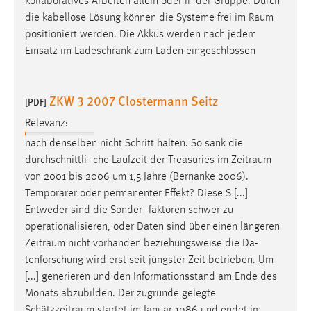
kollaboratives Arbeiten allein oder in der Gruppe. Durch
die kabellose Lösung können die Systeme frei im
Raum
Cookie Laufzeit:
positioniert werden. Die Akkus werden nach jedem
Max. 13 Monate
Einsatz im Ladeschrank zum Laden eingeschlossen
MARKETING
ZKW 3 2007 Clostermann Seitz
[PDF]
Marketing Cookies werden von Drittanbietern
Relevanz:
verwendet, um personalisierte Werbung anzuzeigen.
nach denselben nicht Schritt halten. So sank die
Sie tun dies, indem sie Besucher über Websites
durchschnittli- che Laufzeit der Treasuries im
Zeitraum
hinweg verfolgen.
von 2001 bis 2006 um 1,5 Jahre (Bernanke 2006).
Temporärer oder permanenter Effekt? Diese S [...]
Google Ads
Entweder sind die Sonder- faktoren schwer zu
operationalisieren, oder Daten sind über einen längeren
Name:
Zeitraum
nicht vorhanden beziehungsweise die Da-
_gcl_au
tenforschung wird erst seit jüngster Zeit betrieben. Um
Anbieter:
[...] generieren und den Informationsstand am Ende des
Google Ireland Limited
Monats abzubilden. Der zugrunde gelegte
Zweck:
Schätzzeitraum
startet im Januar 1986 und endet im