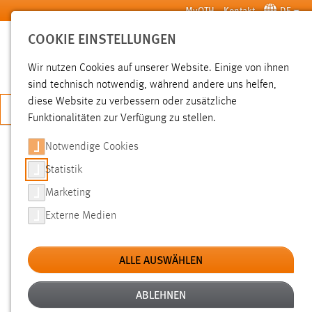
Zum Hauptinhalt springen
MyOTH
Kontakt
DE
COOKIE EINSTELLUNGEN
SUCHE
Wir nutzen Cookies auf unserer Website. Einige von ihnen
sind technisch notwendig, während andere uns helfen,
diese Website zu verbessern oder zusätzliche
JETZT BEWERBEN
Funktionalitäten zur Verfügung zu stellen.
Notwendige Cookies
SUCHE
Statistik
Marketing
FILTER
Externe Medien
Typ
ALLE AUSWÄHLEN
Erstellungsdatum
ABLEHNEN