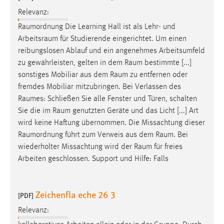
Zweck:
Relevanz:
Dieser Cookie ist notwendig um sich an der Website
Raumordnung
Die Learning Hall ist als Lehr- und
einloggen zu können.
Arbeitsraum
für Studierende eingerichtet. Um einen
Cookie Laufzeit:
reibungslosen Ablauf und ein angenehmes Arbeitsumfeld
24 Stunden
zu gewährleisten, gelten in dem
Raum
bestimmte [...]
sonstiges Mobiliar aus dem
Raum
zu entfernen oder
fremdes Mobiliar mitzubringen. Bei Verlassen des
STATISTIK
Raumes
: Schließen Sie alle Fenster und Türen, schalten
Sie die im
Raum
genutzten Geräte und das Licht [...] Art
Statistik Cookies erfassen Informationen anonym.
wird keine Haftung übernommen. Die Missachtung dieser
Diese Informationen helfen uns zu verstehen, wie
Raumordnung
führt zum Verweis aus dem
Raum
. Bei
unsere Besucher unsere Website nutzen.
wiederholter Missachtung wird der
Raum
für freies
Arbeiten geschlossen. Support und Hilfe: Falls
Matomo
Name:
Zeichenfla eche 26 3
_pk_ref, _pk_cvar, _pk_id, _pk_ses
[PDF]
Relevanz:
Zweck:
Zugriffsstatistik