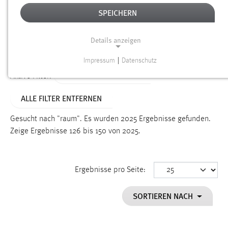
SPEICHERN
Alter
Details anzeigen
SUCHEN
Impressum
|
Datenschutz
NOTWENDIGE COOKIES
ALTER: ÜBER EIN JAHR
Aktive Filter:
Notwendige Cookies ermöglichen grundlegende
ALLE FILTER ENTFERNEN
Funktionen und sind für die einwandfreie Funktion der
Website erforderlich.
Gesucht nach "raum".
Es wurden 2025 Ergebnisse gefunden.
Zeige Ergebnisse 126 bis 150 von 2025.
Einverständnis
Name:
cookie_consent
Ergebnisse pro Seite:
Zweck:
SORTIEREN NACH
Dieser Cookie speichert die ausgewählten Einverständnis-
Optionen des Benutzers
Cookie Laufzeit: