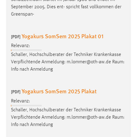
Conversion-Tracking
September 2005. Dies ent- spricht fast vollkommen der
Greenspan-
Cookie Laufzeit:
3 Monate
Yogakurs SomSem 2025 Plakat 01
[PDF]
Facebook Pixel
Relevanz:
Name:
Schaller, Hochschulberater der Techniker Krankenkasse
_fbp
Verpflichtende Anmeldung: m.lommer@oth-aw.de
Raum
:
Info nach Anmeldung
Anbieter:
Facebook
Yogakurs SomSem 2025 Plakat
Zweck:
[PDF]
Conversion-Tracking
Relevanz:
Cookie Laufzeit:
Schaller, Hochschulberater der Techniker Krankenkasse
3 Monate
Verpflichtende Anmeldung: m.lommer@oth-aw.de
Raum
:
Info nach Anmeldung