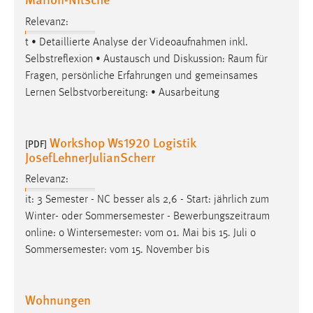
Relevanz:
t • Detaillierte Analyse der Videoaufnahmen inkl.
Selbstreflexion • Austausch und Diskussion:
Raum
für
Fragen, persönliche Erfahrungen und gemeinsames
Lernen Selbstvorbereitung: • Ausarbeitung
Workshop Ws1920 Logistik
[PDF]
JosefLehnerJulianScherr
Relevanz:
it: 3 Semester - NC besser als 2,6 - Start: jährlich zum
Winter- oder Sommersemester -
Bewerbungszeitraum
online: o Wintersemester: vom 01. Mai bis 15. Juli o
Sommersemester: vom 15. November bis
Wohnungen