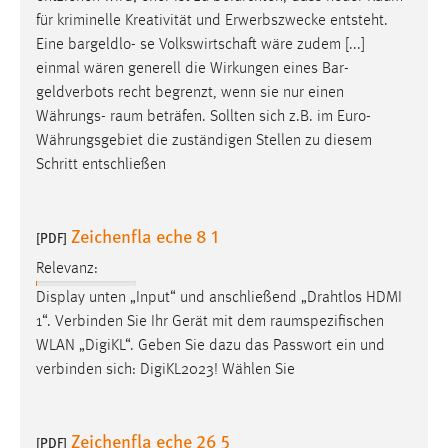
30 Tage
für kriminelle Kreativität und Erwerbszwecke entsteht.
Eine bargeldlo- se Volkswirtschaft wäre zudem [...]
Chat
einmal wären generell die Wirkungen eines Bar-
geldverbots recht begrenzt, wenn sie nur einen
Name:
Währungs-
raum
beträfen. Sollten sich z.B. im Euro-
MibewSessionID, MIBEW_UserID, mibew_locale, mibew-
Währungsgebiet die zuständigen Stellen zu diesem
chat-frame-style-5e9dbeb1811c0446
Schritt entschließen
Zweck:
Wird benötigt um die Chatfunktion nutzen zu können.
Zeichenfla eche 8 1
[PDF]
Cookie Laufzeit:
MibewSessionID, mibew-chat-frame-style-
Relevanz:
5e9dbeb1811c0446 = Sitzungslaufzeit, mibew_locale = 3
Display unten „Input“ und anschließend „Drahtlos HDMI
Jahre, MIBEW_UserID = 1 Jahr
1“. Verbinden Sie Ihr Gerät mit dem
raumspezifischen
WLAN „DigiKL“. Geben Sie dazu das Passwort ein und
Login
verbinden sich: DigiKL2023! Wählen Sie
Name:
fe_user, be_user, be_lastLoginProvider
Zeichenfla eche 26 5
[PDF]