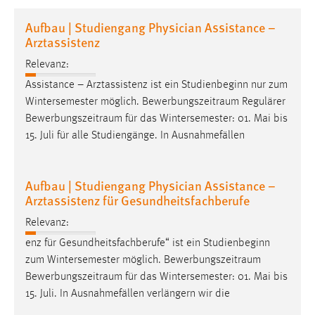
1 Jahr
Aufbau | Studiengang Physician Assistance –
Arztassistenz
Performance
Relevanz:
Name:
Assistance – Arztassistenz ist ein Studienbeginn nur zum
staticfilecache
Wintersemester möglich.
Bewerbungszeitraum
Regulärer
Bewerbungszeitraum
für das Wintersemester: 01. Mai bis
Zweck:
15. Juli für alle Studiengänge. In Ausnahmefällen
Für performante Seitenauslieferung wird in diesem Cookie
gespeichert, ob man eingeloggt ist.
Aufbau | Studiengang Physician Assistance –
Sprachpräferenz
Arztassistenz für Gesundheitsfachberufe
Name:
Relevanz:
site-language-preference
enz für Gesundheitsfachberufe“ ist ein Studienbeginn
zum Wintersemester möglich.
Bewerbungszeitraum
Zweck:
Bewerbungszeitraum
für das Wintersemester: 01. Mai bis
Das Cookie speichert die gewählte Sprache der Website.
15. Juli. In Ausnahmefällen verlängern wir die
Cookie Laufzeit: