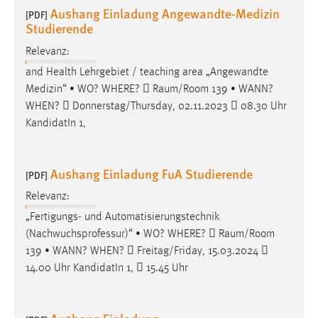
Aushang Einladung Angewandte-Medizin
[PDF]
Cookie Laufzeit:
Studierende
Max. 13 Monate
Relevanz:
and Health Lehrgebiet / teaching area „Angewandte
Medizin“ • WO? WHERE? 
Raum/Room
139 • WANN?
MARKETING
WHEN?  Donnerstag/Thursday, 02.11.2023  08.30 Uhr
Marketing Cookies werden von Drittanbietern
KandidatIn 1,
verwendet, um personalisierte Werbung anzuzeigen.
Sie tun dies, indem sie Besucher über Websites
Aushang Einladung FuA Studierende
hinweg verfolgen.
[PDF]
Relevanz:
Google Ads
„Fertigungs- und Automatisierungstechnik
Name:
(Nachwuchsprofessur)“ • WO? WHERE? 
Raum/Room
_gcl_au
139 • WANN? WHEN?  Freitag/Friday, 15.03.2024 
14.00 Uhr KandidatIn 1,  15.45 Uhr
Anbieter:
Google Ireland Limited
Zweck: