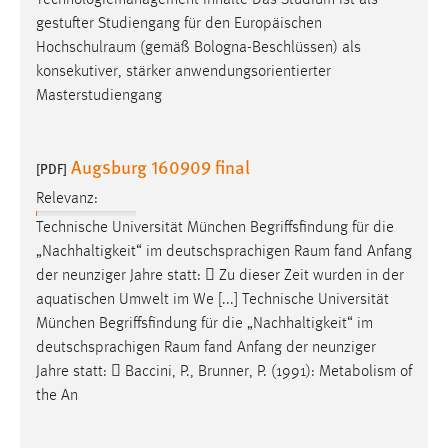
Technologiemanagement Inhalte Das Studium ist als
Zweck:
gestufter Studiengang für den Europäischen
Dieser Cookie ist notwendig um sich an der Website
Hochschulraum
(gemäß Bologna-Beschlüssen) als
einloggen zu können.
konsekutiver, stärker anwendungsorientierter
Cookie Laufzeit:
Masterstudiengang
24 Stunden
Augsburg 160909 final
[PDF]
STATISTIK
Relevanz:
Technische Universität München Begriffsfindung für die
Statistik Cookies erfassen Informationen anonym.
„Nachhaltigkeit“ im deutschsprachigen
Raum
fand Anfang
Diese Informationen helfen uns zu verstehen, wie
der neunziger Jahre statt:  Zu dieser Zeit wurden in der
unsere Besucher unsere Website nutzen.
aquatischen Umwelt im We [...] Technische Universität
Matomo
München Begriffsfindung für die „Nachhaltigkeit“ im
deutschsprachigen
Raum
fand Anfang der neunziger
Name:
Jahre statt:  Baccini, P., Brunner, P. (1991): Metabolism of
_pk_ref, _pk_cvar, _pk_id, _pk_ses
the An
Zweck:
Zugriffsstatistik