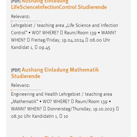
Aushang Einladung
[PDF]
LifeScienceInfectionControl Studierende
Conversion-Tracking
Relevanz:
Cookie Laufzeit:
3 Monate
Lehrgebiet / teaching area „Life Science and Infection
Control“ • WO? WHERE? 
Raum/Room
139 • WANN?
WHEN?  Freitag/Friday, 19.04.2024  08.00 Uhr
Facebook Pixel
Kandidat 1,  09.45
Name:
_fbp
Aushang Einladung Mathematik
[PDF]
Anbieter:
Studierende
Facebook
Relevanz:
Zweck:
Engineering and Health Lehrgebiet / teaching area
Conversion-Tracking
„Mathematik“ • WO? WHERE? 
Raum/Room
139 •
Cookie Laufzeit:
WANN? WHEN?  Donnerstag/Thursday, 19.10.2023 
3 Monate
08.30 Uhr KandidatIn 1,  10