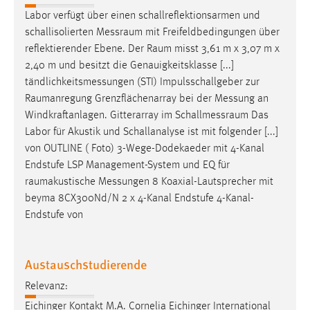
Labor verfügt über einen schallreflektionsarmen und
schallisolierten
Messraum
mit Freifeldbedingungen über
reflektierender Ebene. Der
Raum
misst 3,61 m x 3,07 m x
2,40 m und besitzt die Genauigkeitsklasse [...]
tändlichkeitsmessungen (STI) Impulsschallgeber zur
Raumanregung
Grenzflächenarray bei der Messung an
Windkraftanlagen. Gitterarray im
Schallmessraum
Das
Labor für Akustik und Schallanalyse ist mit folgender [...]
von OUTLINE ( Foto) 3-Wege-Dodekaeder mit 4-Kanal
Endstufe LSP Management-System und EQ für
raumakustische
Messungen 8 Koaxial-Lautsprecher mit
beyma 8CX300Nd/N 2 x 4-Kanal Endstufe 4-Kanal-
Endstufe von
Austauschstudierende
Relevanz:
Eichinger Kontakt M.A. Cornelia Eichinger International