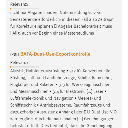
Relevanz:
nicht nur Abgabe sondern Notenmeldung kurz vor
Semesterende erforderlich; in diesem Fall also
Zeitraum
für Korrektur einplanen  Abgabe Bachelorarbeit muss
i.Allg. auch vor Beginn eines Masterstudiums
BAFA-Dual-Use-Exportkontrolle
[PDF]
Relevanz:
Akustik, Halbleiterausrüstung • 312 für Konventionelle
Rüstung, Luft- und Landfahr- zeuge, Schiffe,
Raumfahrt
,
Flugkörper und Raketen • 313 für Werkzeugmaschinen
und Messmaschinen • 314 für Elektronik, [...] Laser •
Luftfahrtelektronik und Navigation • Meeres- und
Schiffstechnik • Antriebssysteme,
Raumfahrzeuge
und
dazugehörige Ausrüstung Anhang I der E U-Dual-Use-V O
wird ergänzt durch die nati- onalen [...] Genehmigungen
befristet erteilt. Dies bedeutet, dass die Genehmigung