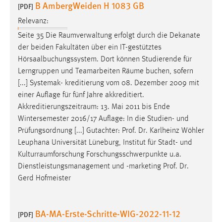
B AmbergWeiden H 1083 GB
[PDF]
Relevanz:
Seite 35 Die
Raumverwaltung
erfolgt durch die Dekanate
der beiden Fakultäten über ein IT-gestütztes
Hörsaalbuchungssystem. Dort können Studierende für
Lerngruppen und Teamarbeiten
Räume
buchen, sofern
[...] Systemak- kreditierung vom 08. Dezember 2009 mit
einer Auflage für fünf Jahre akkreditiert.
Akkreditierungszeitraum
: 13. Mai 2011 bis Ende
Wintersemester 2016/17 Auflage: In die Studien- und
Prüfungsordnung [...] Gutachter: Prof. Dr. Karlheinz Wöhler
Leuphana Universität Lüneburg, Institut für Stadt- und
Kulturraumforschung
Forschungsschwerpunkte u.a.
Dienstleistungsmanagement und -marketing Prof. Dr.
Gerd Hofmeister
BA-MA-Erste-Schritte-WIG-2022-11-12
[PDF]