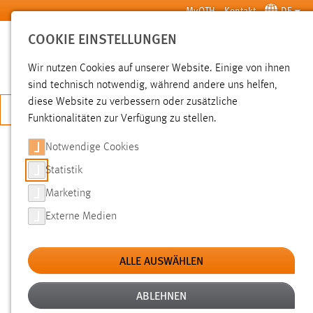
Zum Hauptinhalt springen
MyOTH
Kontakt
DE
COOKIE EINSTELLUNGEN
SUCHE
Wir nutzen Cookies auf unserer Website. Einige von ihnen
sind technisch notwendig, während andere uns helfen,
diese Website zu verbessern oder zusätzliche
JETZT BEWERBEN
Funktionalitäten zur Verfügung zu stellen.
Notwendige Cookies
SUCHE
Statistik
Marketing
FILTER
Externe Medien
Typ
ALLE AUSWÄHLEN
Erstellungsdatum
ABLEHNEN