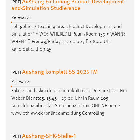
Aushang Einladung Product-Development-
[PDF]
EXTERNE MEDIEN
and-Simulation Studierende
Um Inhalte von Videoplattformen und Social Media
Relevanz:
Plattformen anzeigen zu können, werden von diesen
Lehrgebiet / teaching area „Product Development and
externen Medien Cookies gesetzt.
Simulation“ • WO? WHERE? 
Raum/Room
139 • WANN?
YouTube
WHEN?  Freitag/Friday, 11.10.2024  08.00 Uhr
Kandidat 1,  09.45
Vimeo
Aushang komplett SS 2025 TM
[PDF]
Relevanz:
Fokus: Landeskunde und interkulturelle Perspektiven Hui
Weber Dienstag, 15.45 – 19.00 Uhr in
Raum
205
Anmeldung über das Sprachenzentrum ONLINE unter:
www.oth-aw.de/onlineanmeldung Controlling
Aushang-SHK-Stelle-1
[PDF]