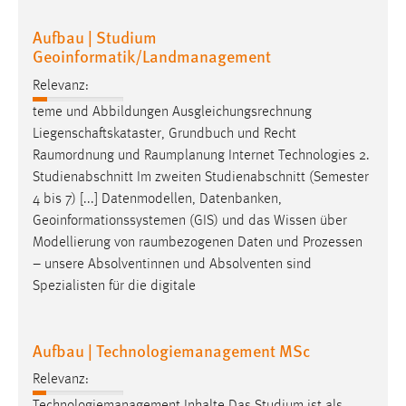
30 Tage
Aufbau | Studium
Geoinformatik/Landmanagement
Chat
Relevanz:
Name:
teme und Abbildungen Ausgleichungsrechnung
MibewSessionID, MIBEW_UserID, mibew_locale, mibew-
Liegenschaftskataster, Grundbuch und Recht
chat-frame-style-5e9dbeb1811c0446
Raumordnung
und
Raumplanung
Internet Technologies 2.
Zweck:
Studienabschnitt Im zweiten Studienabschnitt (Semester
Wird benötigt um die Chatfunktion nutzen zu können.
4 bis 7) [...] Datenmodellen, Datenbanken,
Cookie Laufzeit:
Geoinformationssystemen (GIS) und das Wissen über
MibewSessionID, mibew-chat-frame-style-
Modellierung von
raumbezogenen
Daten und Prozessen
5e9dbeb1811c0446 = Sitzungslaufzeit, mibew_locale = 3
– unsere Absolventinnen und Absolventen sind
Jahre, MIBEW_UserID = 1 Jahr
Spezialisten für die digitale
Login
Aufbau | Technologiemanagement MSc
Name:
Relevanz:
fe_user, be_user, be_lastLoginProvider