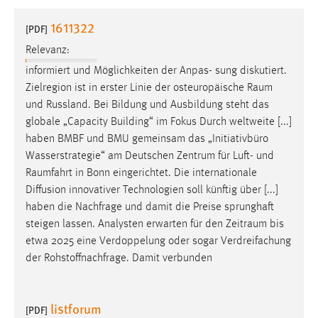
1 Jahr
1611322
[PDF]
Relevanz:
Performance
informiert und Möglichkeiten der Anpas- sung diskutiert.
Name:
Zielregion ist in erster Linie der osteuropäische
Raum
staticfilecache
und Russland. Bei Bildung und Ausbildung steht das
globale „Capacity Building“ im Fokus Durch weltweite [...]
Zweck:
haben BMBF und BMU gemeinsam das „Initiativbüro
Für performante Seitenauslieferung wird in diesem Cookie
gespeichert, ob man eingeloggt ist.
Wasserstrategie“ am Deutschen Zentrum für Luft- und
Raumfahrt
in Bonn eingerichtet. Die internationale
Diffusion innovativer Technologien soll künftig über [...]
Sprachpräferenz
haben die Nachfrage und damit die Preise sprunghaft
Name:
steigen lassen. Analysten erwarten für den
Zeitraum
bis
site-language-preference
etwa 2025 eine Verdoppelung oder sogar Verdreifachung
der Rohstoffnachfrage. Damit verbunden
Zweck:
Das Cookie speichert die gewählte Sprache der Website.
listforum
Cookie Laufzeit:
[PDF]