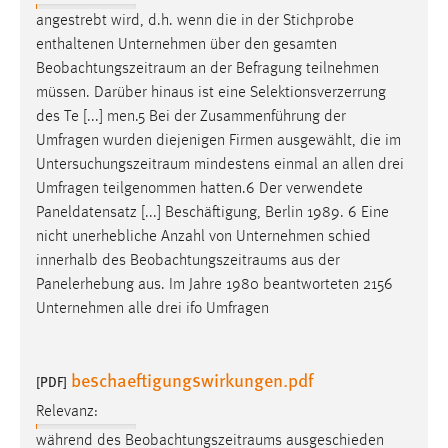
Zweck:
angestrebt wird, d.h. wenn die in der Stichprobe
Dieser Cookie ist notwendig um sich an der Website
enthaltenen Unternehmen über den gesamten
einloggen zu können.
Beobachtungszeitraum
an der Befragung teilnehmen
müssen. Darüber hinaus ist eine Selektionsverzerrung
Cookie Laufzeit:
des Te [...] men.5 Bei der Zusammenführung der
24 Stunden
Umfragen wurden diejenigen Firmen ausgewählt, die im
Untersuchungszeitraum
mindestens einmal an allen drei
Umfragen teilgenommen hatten.6 Der verwendete
STATISTIK
Paneldatensatz [...] Beschäftigung, Berlin 1989. 6 Eine
Statistik Cookies erfassen Informationen anonym.
nicht unerhebliche Anzahl von Unternehmen schied
Diese Informationen helfen uns zu verstehen, wie
innerhalb des
Beobachtungszeitraums
aus der
unsere Besucher unsere Website nutzen.
Panelerhebung aus. Im Jahre 1980 beantworteten 2156
Unternehmen alle drei ifo Umfragen
Matomo
Name:
beschaeftigungswirkungen.pdf
[PDF]
_pk_ref, _pk_cvar, _pk_id, _pk_ses
Relevanz:
Zweck:
während des
Beobachtungszeitraums
ausgeschieden
Zugriffsstatistik