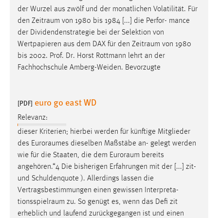
der Wurzel aus zwölf und der monatlichen Volatilität. Für
den
Zeitraum
von 1980 bis 1984 [...] die Perfor- mance
der Dividendenstrategie bei der Selektion von
Wertpapieren aus dem DAX für den
Zeitraum
von 1980
bis 2002. Prof. Dr. Horst Rottmann lehrt an der
Fachhochschule Amberg-Weiden. Bevorzugte
euro go east WD
[PDF]
Relevanz:
dieser Kriterien; hierbei werden für künftige Mitglieder
des
Euroraumes
dieselben Maßstäbe an- gelegt werden
wie für die Staaten, die dem
Euroraum
bereits
angehören.“4 Die bisherigen Erfahrungen mit der [...] zit-
und Schuldenquote ). Allerdings lassen die
Vertragsbestimmungen einen gewissen Interpreta-
tionsspielraum
zu. So genügt es, wenn das Defi zit
erheblich und laufend zurückgegangen ist und einen