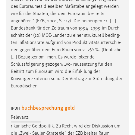
EXTERNE MEDIEN
des
Euroraumes
dieselben Maßstäbe angelegt werden
Um Inhalte von Videoplattformen und Social Media
wie für die Staaten, die dem
Euroraum
be- reits
Plattformen anzeigen zu können, werden von diesen
angehören.“ (EZB, 2001, S. 117). Die bisherigen Er- [...]
externen Medien Cookies gesetzt.
Bundesbank für den
Zeitraum
von 1994–1999 im Durch-
schnitt der (10) MOE-Länder zu einer strukturell beding-
YouTube
ten Inflationsrate aufgrund von Produktivitätsunterschie-
den gegenüber dem
Euro-Raum
von 2–2½ %. (Deutsche
[...] Bezug genom- men. Es wurde folgende
Vimeo
Schlussfolgerung gezogen: „Vo- raussetzung für den
Beitritt zum
Euroraum
wird die Erfül- lung der
Konvergenzkriterien sein. Der Vertrag zur Grün- dung der
Europäischen
buchbesprechung geld
[PDF]
Relevanz:
rikanische Geldpolitik. Zu Recht wird der Diskussion um
die „Zwei- Säulen-Strategie“ der EZB breiter
Raum