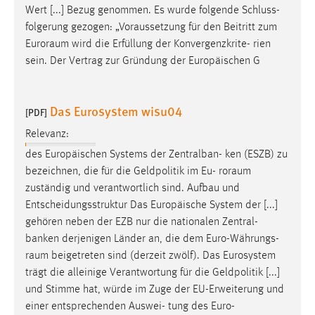
Wert [...] Bezug genommen. Es wurde folgende Schluss-
folgerung gezogen: „Voraussetzung für den Beitritt zum
Euroraum
wird die Erfüllung der Konvergenzkrite- rien
sein. Der Vertrag zur Gründung der Europäischen G
Das Eurosystem wisu04
[PDF]
Relevanz:
des Europäischen Systems der Zentralban- ken (ESZB) zu
bezeichnen, die für die Geldpolitik im Eu-
roraum
zuständig und verantwortlich sind. Aufbau und
Entscheidungsstruktur Das Europäische System der [...]
gehören neben der EZB nur die nationalen Zentral-
banken derjenigen Länder an, die dem Euro-Währungs-
raum
beigetreten sind (derzeit zwölf). Das Eurosystem
trägt die alleinige Verantwortung für die Geldpolitik [...]
und Stimme hat, würde im Zuge der EU-Erweiterung und
einer entsprechenden Auswei- tung des
Euro-