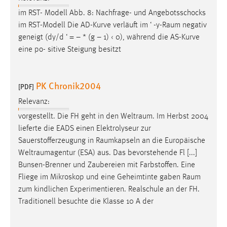
im RST- Modell Abb. 8: Nachfrage- und Angebotsschocks
im RST-Modell Die AD-Kurve verläuft im ‘ -
y-Raum
negativ
geneigt (dy/d ‘ = – * (g – 1) ‹ 0), während die AS-Kurve
eine po- sitive Steigung besitzt
PK Chronik2004
[PDF]
Relevanz:
vorgestellt. Die FH geht in den
Weltraum
. Im Herbst 2004
lieferte die EADS einen Elektrolyseur zur
Sauerstofferzeugung in
Raumkapseln
an die Europäische
Weltraumagentur
(ESA) aus. Das bevorstehende Fl [...]
Bunsen-Brenner und Zaubereien mit Farbstoffen. Eine
Fliege im Mikroskop und eine Geheimtinte gaben
Raum
zum kindlichen Experimentieren. Realschule an der FH.
Traditionell besuchte die Klasse 10 A der