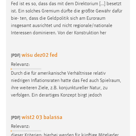
Fed ist es so, dass das mit dem Direktorium [...] besetzt
Conversion-Tracking
ist. Ein solches Gremium dürfte die größte Gewähr dafür
Cookie Laufzeit:
bie- ten, dass die Geldpolitik sich am
Euroraum
3 Monate
insgesamt ausrichtet und nicht regionale/nationale
Interessen dominieren. Von der Konstruktion her
Facebook Pixel
wisu dez02 fed
Name:
[PDF]
_fbp
Relevanz:
Anbieter:
Durch die für amerikanische Verhältnisse relativ
Facebook
niedrigen Inflationsraten hatte das Fed auch
Spielraum
,
ihre weiteren Ziele, z.B. konjunktureller Natur, zu
Zweck:
verfolgen. Ein derartiges Konzept birgt jedoch
Conversion-Tracking
Cookie Laufzeit:
3 Monate
wist2 03 balassa
[PDF]
Relevanz:
dieser Kriterien; hierbei werden für künftige Mitglieder