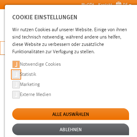
Zum Hauptinhalt springen
MyOTH
Kontakt
DE
COOKIE EINSTELLUNGEN
SUCHE
Wir nutzen Cookies auf unserer Website. Einige von ihnen
sind technisch notwendig, während andere uns helfen,
diese Website zu verbessern oder zusätzliche
JETZT BEWERBEN
Funktionalitäten zur Verfügung zu stellen.
Notwendige Cookies
SUCHE
Statistik
Marketing
FILTER
Externe Medien
Typ
ALLE AUSWÄHLEN
Erstellungsdatum
ABLEHNEN