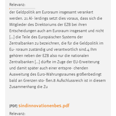
30 Tage
Relevanz:
der Geldpolitik am
Euroraum
insgesamt verankert
Chat
werden. 21 Al- lerdings setzt dies voraus, dass sich die
Mitglieder des Direktoriums der EZB bei ihren
Name:
Entscheidungen auch am
Euroraum
insgesamt und nicht
MibewSessionID, MIBEW_UserID, mibew_locale, mibew-
[...] die Teile des Europäischen Systems der
chat-frame-style-5e9dbeb1811c0446
Zentralbanken zu bezeichnen, die für die Geldpolitik im
Zweck:
Eu-
roraum
zuständig und verantwortlich sind.4 Ihm
Wird benötigt um die Chatfunktion nutzen zu können.
gehören neben der EZB also nur die nationalen
Zentralbanken [...] dürfte im Zuge der EU-Erweiterung
Cookie Laufzeit:
und damit später auch einer entspre- chenden
MibewSessionID, mibew-chat-frame-style-
5e9dbeb1811c0446 = Sitzungslaufzeit, mibew_locale = 3
Ausweitung des
Euro-Währungsraumes
größenbedingt
Jahre, MIBEW_UserID = 1 Jahr
bald an Grenzen sto- ßen.8 Aufschlussreich ist in diesem
Zusammenhang die Zu
Login
sindinnovationenbes.pdf
Name:
[PDF]
fe_user, be_user, be_lastLoginProvider
Relevanz: