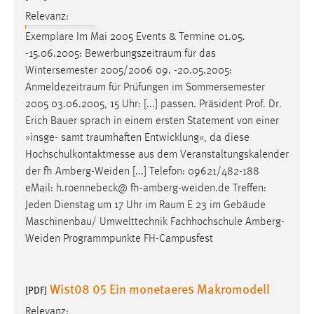
Relevanz:
Exemplare Im Mai 2005 Events & Termine 01.05.
-15.06.2005:
Bewerbungszeitraum
für das
Wintersemester 2005/2006 09. -20.05.2005:
Anmeldezeitraum
für Prüfungen im Sommersemester
2005 03.06.2005, 15 Uhr: [...] passen. Präsident Prof. Dr.
Erich Bauer sprach in einem ersten Statement von einer
»insge- samt
traumhaften
Entwicklung«, da diese
Hochschulkontaktmesse aus dem Veranstaltungskalender
der fh Amberg-Weiden [...] Telefon: 09621/482-188
eMail: h.roennebeck@ fh-amberg-weiden.de Treffen:
Jeden Dienstag um 17 Uhr im
Raum
E 23 im Gebäude
Maschinenbau/ Umwelttechnik Fachhochschule Amberg-
Weiden Programmpunkte FH-Campusfest
Wist08 05 Ein monetaeres Makromodell
[PDF]
Relevanz: