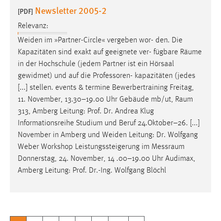
Newsletter 2005-2
[PDF]
Relevanz:
Weiden im »Partner-Circle« vergeben wor- den. Die
Kapazitäten sind exakt auf geeignete ver- fügbare
Räume
in der Hochschule (jedem Partner ist ein Hörsaal
gewidmet) und auf die Professoren- kapazitäten (jedes
[...] stellen. events & termine Bewerbertraining Freitag,
11. November, 13.30–19.00 Uhr Gebäude mb/ut,
Raum
313, Amberg Leitung: Prof. Dr. Andrea Klug
Informationsreihe Studium und Beruf 24.Oktober–26. [...]
November in Amberg und Weiden Leitung: Dr. Wolfgang
Weber Workshop Leistungssteigerung im
Messraum
Donnerstag, 24. November, 14 .00–19.00 Uhr Audimax,
Amberg Leitung: Prof. Dr.-Ing. Wolfgang Blöchl