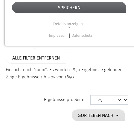
SPEICHERN
Alter
Details anzeigen
SUCHEN
Impressum
|
Datenschutz
NOTWENDIGE COOKIES
ALTER: ÜBER EIN JAHR
Aktive Filter:
Notwendige Cookies ermöglichen grundlegende
ALLE FILTER ENTFERNEN
Funktionen und sind für die einwandfreie Funktion der
Website erforderlich.
Gesucht nach "raum".
Es wurden 1850 Ergebnisse gefunden.
Zeige Ergebnisse 1 bis 25 von 1850.
Einverständnis
Name:
cookie_consent
Ergebnisse pro Seite:
Zweck:
SORTIEREN NACH
Dieser Cookie speichert die ausgewählten Einverständnis-
Optionen des Benutzers
Cookie Laufzeit: