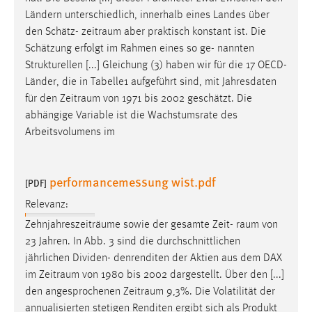
Ländern unterschiedlich, innerhalb eines Landes über
den Schätz-
zeitraum
aber praktisch konstant ist. Die
Schätzung erfolgt im Rahmen eines so ge- nannten
Strukturellen [...] Gleichung (3) haben wir für die 17 OECD-
Länder, die in Tabelle1 aufgeführt sind, mit Jahresdaten
für den
Zeitraum
von 1971 bis 2002 geschätzt. Die
abhängige Variable ist die Wachstumsrate des
Arbeitsvolumens im
performancemessung wist.pdf
[PDF]
Relevanz:
Zehnjahreszeiträume sowie der gesamte Zeit-
raum
von
23 Jahren. In Abb. 3 sind die durchschnittlichen
jährlichen Dividen- denrenditen der Aktien aus dem DAX
im
Zeitraum
von 1980 bis 2002 dargestellt. Über den [...]
den angesprochenen
Zeitraum
9,3%. Die Volatilität der
annualisierten stetigen Renditen ergibt sich als Produkt