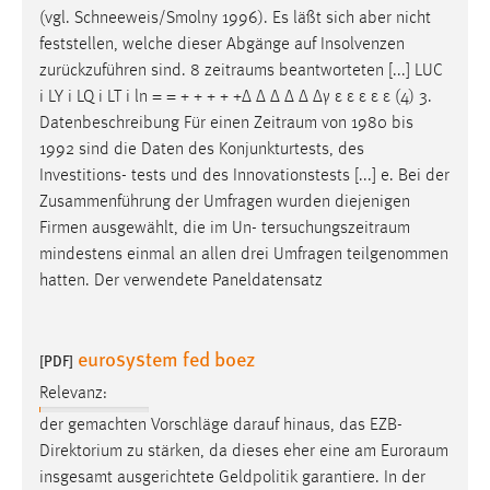
(vgl. Schneeweis/Smolny 1996). Es läßt sich aber nicht
Cookie Laufzeit:
feststellen, welche dieser Abgänge auf Insolvenzen
Max. 13 Monate
zurückzuführen sind. 8
zeitraums
beantworteten [...] LUC
i LY i LQ i LT i ln = = + + + + +∆ ∆ ∆ ∆ ∆ ∆γ ε ε ε ε ε (4) 3.
Datenbeschreibung Für einen
Zeitraum
von 1980 bis
MARKETING
1992 sind die Daten des Konjunkturtests, des
Investitions- tests und des Innovationstests [...] e. Bei der
Marketing Cookies werden von Drittanbietern
Zusammenführung der Umfragen wurden diejenigen
verwendet, um personalisierte Werbung anzuzeigen.
Firmen ausgewählt, die im Un-
tersuchungszeitraum
Sie tun dies, indem sie Besucher über Websites
mindestens einmal an allen drei Umfragen teilgenommen
hinweg verfolgen.
hatten. Der verwendete Paneldatensatz
Google Ads
eurosystem fed boez
Name:
[PDF]
_gcl_au
Relevanz:
Anbieter:
der gemachten Vorschläge darauf hinaus, das EZB-
Google Ireland Limited
Direktorium zu stärken, da dieses eher eine am
Euroraum
insgesamt ausgerichtete Geldpolitik garantiere. In der
Zweck: