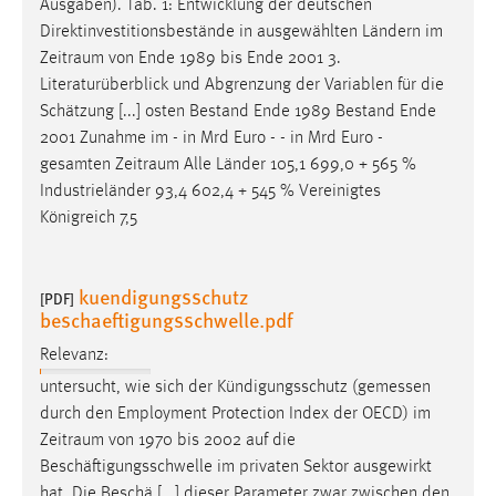
Ausgaben). Tab. 1: Entwicklung der deutschen
Direktinvestitionsbestände in ausgewählten Ländern im
Zeitraum
von Ende 1989 bis Ende 2001 3.
Literaturüberblick und Abgrenzung der Variablen für die
Schätzung [...] osten Bestand Ende 1989 Bestand Ende
2001 Zunahme im - in Mrd Euro - - in Mrd Euro -
gesamten
Zeitraum
Alle Länder 105,1 699,0 + 565 %
Industrieländer 93,4 602,4 + 545 % Vereinigtes
Königreich 7,5
kuendigungsschutz
[PDF]
beschaeftigungsschwelle.pdf
Relevanz:
untersucht, wie sich der Kündigungsschutz (gemessen
durch den Employment Protection Index der OECD) im
Zeitraum
von 1970 bis 2002 auf die
Beschäftigungsschwelle im privaten Sektor ausgewirkt
hat. Die Beschä [...] dieser Parameter zwar zwischen den