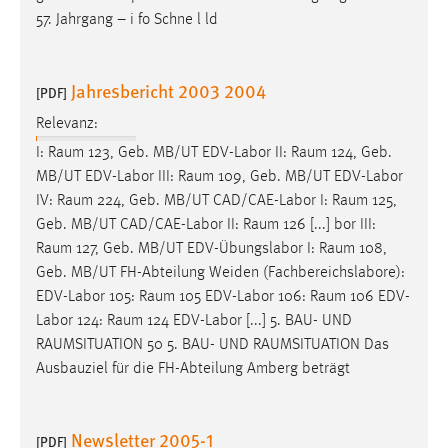
57. Jahrgang – i fo Schne l ld
Jahresbericht 2003 2004
[PDF]
Relevanz:
I:
Raum
123, Geb. MB/UT EDV-Labor II:
Raum
124, Geb.
MB/UT EDV-Labor III:
Raum
109, Geb. MB/UT EDV-Labor
IV:
Raum
224, Geb. MB/UT CAD/CAE-Labor I:
Raum
125,
Geb. MB/UT CAD/CAE-Labor II:
Raum
126 [...] bor III:
Raum
127, Geb. MB/UT EDV-Übungslabor I:
Raum
108,
Geb. MB/UT FH-Abteilung Weiden (Fachbereichslabore):
EDV-Labor 105:
Raum
105 EDV-Labor 106:
Raum
106 EDV-
Labor 124:
Raum
124 EDV-Labor [...] 5. BAU- UND
RAUMSITUATION
50 5. BAU- UND
RAUMSITUATION
Das
Ausbauziel für die FH-Abteilung Amberg beträgt
Newsletter 2005-1
[PDF]