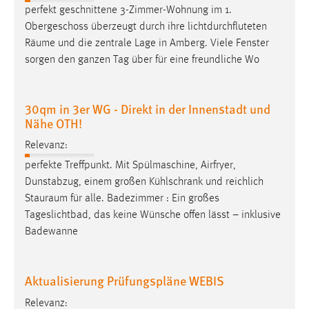
perfekt geschnittene 3-Zimmer-Wohnung im 1.
Cookie Laufzeit:
Obergeschoss überzeugt durch ihre lichtdurchfluteten
Max. 13 Monate
Räume
und die zentrale Lage in Amberg. Viele Fenster
sorgen den ganzen Tag über für eine freundliche Wo
MARKETING
30qm in 3er WG - Direkt in der Innenstadt und
Marketing Cookies werden von Drittanbietern
Nähe OTH!
verwendet, um personalisierte Werbung anzuzeigen.
Relevanz:
Sie tun dies, indem sie Besucher über Websites
perfekte Treffpunkt. Mit Spülmaschine, Airfryer,
hinweg verfolgen.
Dunstabzug, einem großen Kühlschrank und reichlich
Google Ads
Stauraum
für alle. Badezimmer : Ein großes
Tageslichtbad, das keine Wünsche offen lässt – inklusive
Name:
Badewanne
_gcl_au
Anbieter:
Aktualisierung Prüfungspläne WEBIS
Google Ireland Limited
Relevanz:
Zweck: