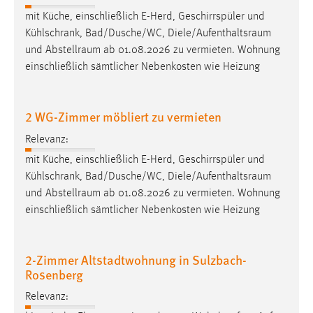
30 Tage
mit Küche, einschließlich E-Herd, Geschirrspüler und
Kühlschrank, Bad/Dusche/WC,
Diele/Aufenthaltsraum
Chat
und
Abstellraum
ab 01.08.2026 zu vermieten. Wohnung
einschließlich sämtlicher Nebenkosten wie Heizung
Name:
MibewSessionID, MIBEW_UserID, mibew_locale, mibew-
chat-frame-style-5e9dbeb1811c0446
2 WG-Zimmer möbliert zu vermieten
Zweck:
Relevanz:
Wird benötigt um die Chatfunktion nutzen zu können.
mit Küche, einschließlich E-Herd, Geschirrspüler und
Cookie Laufzeit:
Kühlschrank, Bad/Dusche/WC,
Diele/Aufenthaltsraum
MibewSessionID, mibew-chat-frame-style-
und
Abstellraum
ab 01.08.2026 zu vermieten. Wohnung
5e9dbeb1811c0446 = Sitzungslaufzeit, mibew_locale = 3
einschließlich sämtlicher Nebenkosten wie Heizung
Jahre, MIBEW_UserID = 1 Jahr
Login
2-Zimmer Altstadtwohnung in Sulzbach-
Rosenberg
Name:
Relevanz:
fe_user, be_user, be_lastLoginProvider