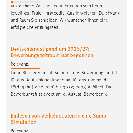
ausreichend Zeit ein und informieren sich beim
Conversion-Tracking
jeweiligen Prüfer im Moodle-Kurs in welchem Durchgang
Cookie Laufzeit:
und
Raum
Sie schreiben. Wir wünschen Ihnen eine
3 Monate
erfolgreiche Prüfungszeit!
Facebook Pixel
Deutschlandstipendium 2026/27:
Name:
Bewerbungszeitraum hat begonnen!
_fbp
Relevanz:
Anbieter:
Liebe Studierende, ab sofort ist das Bewerbungsportal
Facebook
für das Deutschlandstipendium für das kommende
Förderjahr (01.10.2026 bis 30.09.2027) geöffnet. Die
Zweck:
Conversion-Tracking
Bewerbungsfrist endet am 9. August. Bewerben k
Cookie Laufzeit:
3 Monate
Einlesen von Verkehrsdaten in eine Sumo-
Simulation
Relevanz: