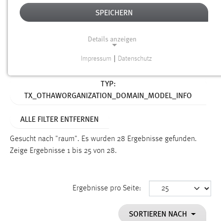
SPEICHERN
Alter
Details anzeigen
SUCHEN
Impressum
|
Datenschutz
NOTWENDIGE COOKIES
Aktive Filter:
TYP:
Notwendige Cookies ermöglichen grundlegende
TX_OTHAWORGANIZATION_DOMAIN_MODEL_INFO
Funktionen und sind für die einwandfreie Funktion der
Website erforderlich.
ALLE FILTER ENTFERNEN
Einverständnis
Gesucht nach "raum".
Es wurden 28 Ergebnisse gefunden.
Name:
Zeige Ergebnisse 1 bis 25 von 28.
cookie_consent
Zweck:
Ergebnisse pro Seite:
Dieser Cookie speichert die ausgewählten Einverständnis-
Optionen des Benutzers
SORTIEREN NACH
Cookie Laufzeit: