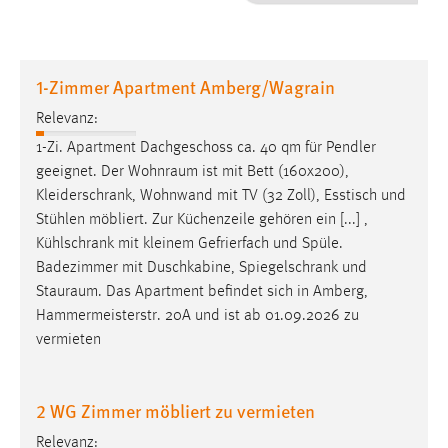
1 Jahr
Performance
1-Zimmer Apartment Amberg/Wagrain
Name:
Relevanz:
staticfilecache
1-Zi. Apartment Dachgeschoss ca. 40 qm für Pendler
geeignet. Der
Wohnraum
ist mit Bett (160x200),
Zweck:
Kleiderschrank, Wohnwand mit TV (32 Zoll), Esstisch und
Für performante Seitenauslieferung wird in diesem Cookie
gespeichert, ob man eingeloggt ist.
Stühlen möbliert. Zur Küchenzeile gehören ein [...] ,
Kühlschrank mit kleinem Gefrierfach und Spüle.
Badezimmer mit Duschkabine, Spiegelschrank und
Sprachpräferenz
Stauraum
. Das Apartment befindet sich in Amberg,
Name:
Hammermeisterstr. 20A und ist ab 01.09.2026 zu
site-language-preference
vermieten
Zweck:
Das Cookie speichert die gewählte Sprache der Website.
2 WG Zimmer möbliert zu vermieten
Cookie Laufzeit:
Relevanz: