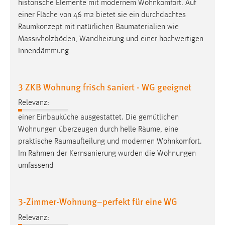
historische Elemente mit modernem Wohnkomfort. Auf
Zweck:
einer Fläche von 46 m2 bietet sie ein durchdachtes
Dieser Cookie ist notwendig um sich an der Website
Raumkonzept
mit natürlichen Baumaterialien wie
einloggen zu können.
Massivholzböden, Wandheizung und einer hochwertigen
Cookie Laufzeit:
Innendämmung
24 Stunden
3 ZKB Wohnung frisch saniert - WG geeignet
STATISTIK
Relevanz:
Statistik Cookies erfassen Informationen anonym.
einer Einbauküche ausgestattet. Die gemütlichen
Diese Informationen helfen uns zu verstehen, wie
Wohnungen überzeugen durch helle
Räume
, eine
unsere Besucher unsere Website nutzen.
praktische
Raumaufteilung
und modernen Wohnkomfort.
Im Rahmen der Kernsanierung wurden die Wohnungen
Matomo
umfassend
Name:
_pk_ref, _pk_cvar, _pk_id, _pk_ses
3-Zimmer-Wohnung–perfekt für eine WG
Zweck:
Relevanz:
Zugriffsstatistik