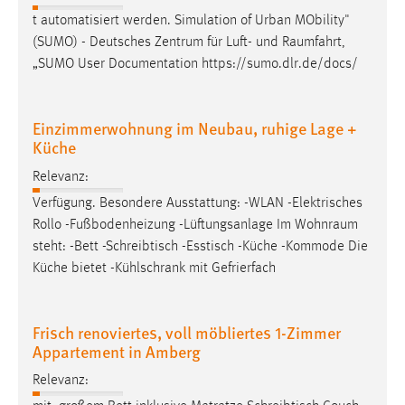
EXTERNE MEDIEN
t automatisiert werden. Simulation of Urban MObility"
Um Inhalte von Videoplattformen und Social Media
(SUMO) - Deutsches Zentrum für Luft- und
Raumfahrt
,
Plattformen anzeigen zu können, werden von diesen
„SUMO User Documentation https://sumo.dlr.de/docs/
externen Medien Cookies gesetzt.
YouTube
Einzimmerwohnung im Neubau, ruhige Lage +
Küche
Vimeo
Relevanz:
Verfügung. Besondere Ausstattung: -WLAN -Elektrisches
Rollo -Fußbodenheizung -Lüftungsanlage Im
Wohnraum
steht: -Bett -Schreibtisch -Esstisch -Küche -Kommode Die
Küche bietet -Kühlschrank mit Gefrierfach
Frisch renoviertes, voll möbliertes 1-Zimmer
Appartement in Amberg
Relevanz: