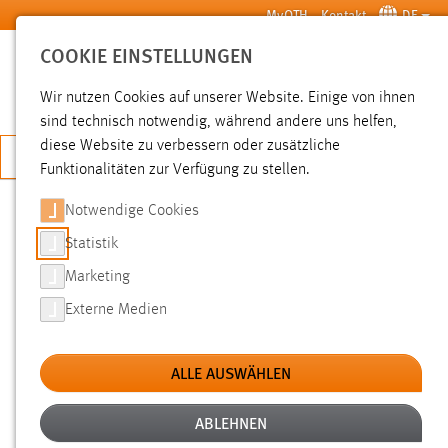
Zum Hauptinhalt springen
MyOTH
Kontakt
DE
COOKIE EINSTELLUNGEN
SUCHE
Wir nutzen Cookies auf unserer Website. Einige von ihnen
sind technisch notwendig, während andere uns helfen,
diese Website zu verbessern oder zusätzliche
JETZT BEWERBEN
Funktionalitäten zur Verfügung zu stellen.
Notwendige Cookies
SUCHE
Statistik
Marketing
FILTER
Externe Medien
Typ
ALLE AUSWÄHLEN
Erstellungsdatum
ABLEHNEN