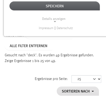
SPEICHERN
Alter
Details anzeigen
SUCHEN
Impressum
|
Datenschutz
NOTWENDIGE COOKIES
ALTER: 1 BIS 6 MONATE
Aktive Filter:
Notwendige Cookies ermöglichen grundlegende
ALLE FILTER ENTFERNEN
Funktionen und sind für die einwandfreie Funktion der
Website erforderlich.
Gesucht nach "deck".
Es wurden 49 Ergebnisse gefunden.
Zeige Ergebnisse 1 bis 25 von 49.
Einverständnis
Name:
cookie_consent
Ergebnisse pro Seite:
Zweck:
SORTIEREN NACH
Dieser Cookie speichert die ausgewählten Einverständnis-
Optionen des Benutzers
Cookie Laufzeit: