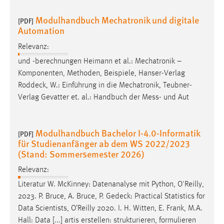
Modulhandbuch Mechatronik und digitale
[PDF]
Automation
Relevanz:
und -berechnungen Heimann et al.: Mechatronik –
Komponenten, Methoden, Beispiele, Hanser-Verlag
Roddeck
, W.: Einführung in die Mechatronik, Teubner-
Verlag Gevatter et. al.: Handbuch der Mess- und Aut
Modulhandbuch Bachelor I-4.0-Informatik
[PDF]
für Studienanfänger ab dem WS 2022/2023
(Stand: Sommersemester 2026)
Relevanz:
Literatur W. McKinney: Datenanalyse mit Python, O'Reilly,
2023. P. Bruce, A. Bruce, P.
Gedeck
: Practical Statistics for
Data Scientists, O’Reilly 2020. I. H. Witten, E. Frank, M.A.
Hall: Data [...] artis erstellen: strukturieren, formulieren