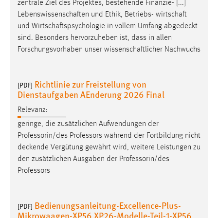
zentrale Ziel des Projektes, bestehende Finanzie- [...]
Zweck:
Lebenswissenschaften und Ethik, Betriebs- wirtschaft
Dieser Cookie ist notwendig um sich an der Website
und Wirtschaftspsychologie in vollem Umfang
abgedeckt
einloggen zu können.
sind. Besonders hervorzuheben ist, dass in allen
Cookie Laufzeit:
Forschungsvorhaben unser wissenschaftlicher Nachwuchs
24 Stunden
Richtlinie zur Freistellung von
[PDF]
Dienstaufgaben AEnderung 2026 Final
STATISTIK
Relevanz:
Statistik Cookies erfassen Informationen anonym.
Diese Informationen helfen uns zu verstehen, wie
geringe, die zusätzlichen Aufwendungen der
unsere Besucher unsere Website nutzen.
Professorin/des Professors während der Fortbildung nicht
deckende
Vergütung gewährt wird, weitere Leistungen zu
Matomo
den zusätzlichen Ausgaben der Professorin/des
Professors
Name:
_pk_ref, _pk_cvar, _pk_id, _pk_ses
Bedienungsanleitung-Excellence-Plus-
[PDF]
Zweck:
Mikrowaagen-XP56 XP26-Modelle-Teil-1-XP56
Zugriffsstatistik