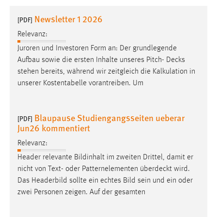
1 Jahr
Newsletter 1 2026
[PDF]
Relevanz:
Performance
Juroren und Investoren Form an: Der grundlegende
Name:
Aufbau sowie die ersten Inhalte unseres Pitch-
Decks
staticfilecache
stehen bereits, während wir zeitgleich die Kalkulation in
unserer Kostentabelle vorantreiben. Um
Zweck:
Für performante Seitenauslieferung wird in diesem Cookie
gespeichert, ob man eingeloggt ist.
Blaupause Studiengangsseiten ueberar
[PDF]
Jun26 kommentiert
Sprachpräferenz
Relevanz:
Name:
Header relevante Bildinhalt im zweiten Drittel, damit er
site-language-preference
nicht von Text- oder Patternelementen
überdeckt
wird.
Zweck:
Das Headerbild sollte ein echtes Bild sein und ein oder
Das Cookie speichert die gewählte Sprache der Website.
zwei Personen zeigen. Auf der gesamten
Cookie Laufzeit: