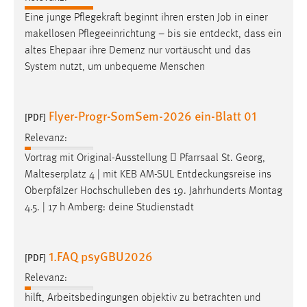
Conversion-Tracking
Eine junge Pflegekraft beginnt ihren ersten Job in einer
makellosen Pflegeeinrichtung – bis sie
entdeckt
, dass ein
Cookie Laufzeit:
altes Ehepaar ihre Demenz nur vortäuscht und das
3 Monate
System nutzt, um unbequeme Menschen
Facebook Pixel
Flyer-Progr-SomSem-2026 ein-Blatt 01
[PDF]
Name:
_fbp
Relevanz:
Vortrag mit Original-Ausstellung  Pfarrsaal St. Georg,
Anbieter:
Malteserplatz 4 | mit KEB AM-SUL
Entdeckungsreise
ins
Facebook
Oberpfälzer Hochschulleben des 19. Jahrhunderts Montag
Zweck:
4.5. | 17 h Amberg: deine Studienstadt
Conversion-Tracking
Cookie Laufzeit:
1.FAQ psyGBU2026
[PDF]
3 Monate
Relevanz:
hilft, Arbeitsbedingungen objektiv zu betrachten und