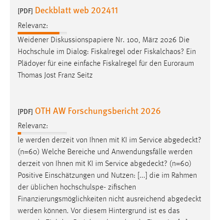
30 Tage
Deckblatt web 202411
[PDF]
Relevanz:
Chat
Weidener Diskussionspapiere Nr. 100, März 2026 Die
Name:
Hochschule im Dialog: Fiskalregel oder Fiskalchaos? Ein
MibewSessionID, MIBEW_UserID, mibew_locale, mibew-
Plädoyer für eine einfache Fiskalregel für den Euroraum
chat-frame-style-5e9dbeb1811c0446
Thomas Jost Franz Seitz
Zweck:
Wird benötigt um die Chatfunktion nutzen zu können.
OTH AW Forschungsbericht 2026
[PDF]
Cookie Laufzeit:
Relevanz:
MibewSessionID, mibew-chat-frame-style-
le werden derzeit von Ihnen mit KI im Service
abgedeckt
?
5e9dbeb1811c0446 = Sitzungslaufzeit, mibew_locale = 3
Jahre, MIBEW_UserID = 1 Jahr
(n=60) Welche Bereiche und Anwendungsfälle werden
derzeit von Ihnen mit KI im Service
abgedeckt
? (n=60)
Positive Einschätzungen und Nutzen: [...] die im Rahmen
Login
der üblichen hochschulspe- zifischen
Name:
Finanzierungsmöglichkeiten nicht ausreichend
abgedeckt
fe_user, be_user, be_lastLoginProvider
werden können. Vor diesem Hintergrund ist es das