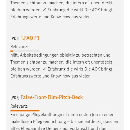
EXTERNE MEDIEN
Themen sichtbar zu machen, die intern oft
unentdeckt
bleiben würden. ✓ Erfahrung die wirkt Die AOK bringt
Um Inhalte von Videoplattformen und Social Media
Erfahrungswerte und Know-how aus vielen
Plattformen anzeigen zu können, werden von diesen
externen Medien Cookies gesetzt.
1.FAQ F3
[PDF]
YouTube
Relevanz:
hilft, Arbeitsbedingungen objektiv zu betrachten und
Vimeo
Themen sichtbar zu machen, die intern oft
unentdeckt
bleiben würden. ✓ Erfahrung die wirkt Die AOK bringt
Erfahrungswerte und Know-how aus vielen
False-Front-Film-Pitch-Deck
[PDF]
Relevanz:
Eine junge Pflegekraft beginnt ihren ersten Job in einer
makellosen Pflegeeinrichtung – bis sie
entdeckt
, dass ein
altes Ehepaar ihre Demenz nur vortäuscht und das