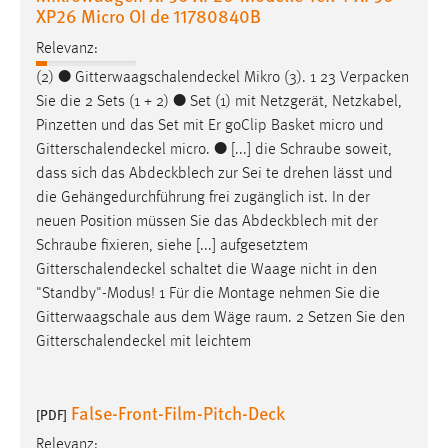
XP26 Micro OI de 11780840B
Cookie Laufzeit:
Relevanz:
Max. 13 Monate
(2) ●
Gitterwaagschalendeckel
Mikro (3). 1 23 Verpacken
Sie die 2 Sets (1 + 2) ● Set (1) mit Netzgerät, Netzkabel,
Pinzetten und das Set mit Er­ goClip Basket micro und
MARKETING
Gitterschalendeckel
micro. ● [...] die Schraube soweit,
Marketing Cookies werden von Drittanbietern
dass sich das
Abdeckblech
zur Sei­ te drehen lässt und
verwendet, um personalisierte Werbung anzuzeigen.
die Gehängedurchführung frei zugänglich ist. In der
Sie tun dies, indem sie Besucher über Websites
neuen Position müssen Sie das
Abdeckblech
mit der
hinweg verfolgen.
Schraube fixieren, siehe [...] aufgesetztem
Gitterschalendeckel
schaltet die Waage nicht in den
Google Ads
"Standby"-Modus! 1 Für die Montage nehmen Sie die
Gitterwaagschale aus dem Wäge­ raum. 2 Setzen Sie den
Name:
Gitterschalendeckel
mit leichtem
_gcl_au
Anbieter:
False-Front-Film-Pitch-Deck
Google Ireland Limited
[PDF]
Relevanz:
Zweck: