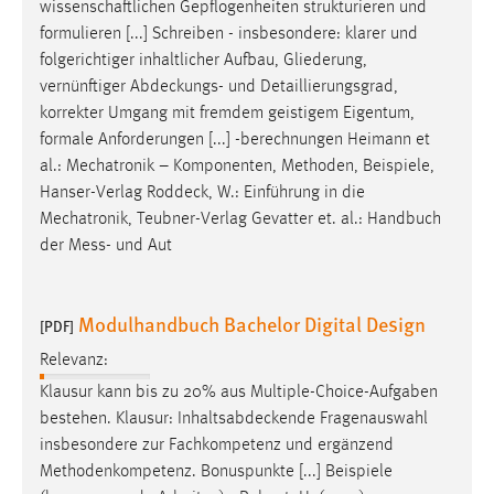
wissenschaftlichen Gepflogenheiten strukturieren und
formulieren [...] Schreiben - insbesondere: klarer und
folgerichtiger inhaltlicher Aufbau, Gliederung,
vernünftiger
Abdeckungs
- und Detaillierungsgrad,
korrekter Umgang mit fremdem geistigem Eigentum,
formale Anforderungen [...] -berechnungen Heimann et
al.: Mechatronik – Komponenten, Methoden, Beispiele,
Hanser-Verlag
Roddeck
, W.: Einführung in die
Mechatronik, Teubner-Verlag Gevatter et. al.: Handbuch
der Mess- und Aut
Modulhandbuch Bachelor Digital Design
[PDF]
Relevanz:
Klausur kann bis zu 20% aus Multiple-Choice-Aufgaben
bestehen. Klausur:
Inhaltsabdeckende
Fragenauswahl
insbesondere zur Fachkompetenz und ergänzend
Methodenkompetenz. Bonuspunkte [...] Beispiele