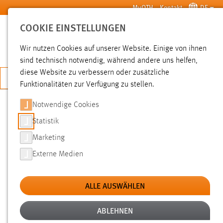
Zum Hauptinhalt springen
MyOTH
Kontakt
DE
COOKIE EINSTELLUNGEN
SUCHE
Wir nutzen Cookies auf unserer Website. Einige von ihnen
sind technisch notwendig, während andere uns helfen,
diese Website zu verbessern oder zusätzliche
JETZT BEWERBEN
Funktionalitäten zur Verfügung zu stellen.
Notwendige Cookies
SUCHE
Statistik
Marketing
FILTER
Externe Medien
Typ
ALLE AUSWÄHLEN
Erstellungsdatum
ABLEHNEN