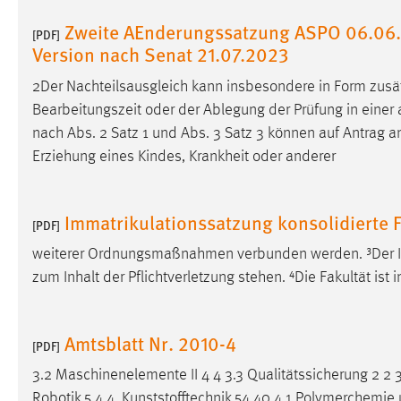
Cookie Laufzeit:
MibewSessionID, mibew-chat-frame-
Zweite AEnderungssatzung ASPO 06.06.2
[PDF]
style-5e9dbeb1811c0446 =
Version nach Senat 21.07.2023
Sitzungslaufzeit, mibew_locale = 3
Jahre, MIBEW_UserID = 1 Jahr
2Der Nachteilsausgleich kann insbesondere in Form zusätz
Bearbeitungszeit oder der Ablegung der Prüfung in einer a
Login
nach Abs. 2 Satz 1 und Abs. 3 Satz 3 können auf Antrag
a
Erziehung eines Kindes, Krankheit oder anderer
Name:
fe_user, be_user, be_lastLoginProvider
Zweck:
Dieser Cookie ist notwendig um sich an
Immatrikulationssatzung konsolidierte
der Website einloggen zu können.
[PDF]
Cookie Laufzeit:
weiterer Ordnungsmaßnahmen verbunden werden. ³Der 
24 Stunden
zum Inhalt der Pflichtverletzung stehen. ⁴Die Fakultät ist
STATISTIK
Amtsblatt Nr. 2010-4
[PDF]
Statistik Cookies erfassen Informationen anonym.
Diese Informationen helfen uns zu verstehen, wie
3.2 Maschinenelemente II 4 4 3.3 Qualitätssicherung 2 2 3
unsere Besucher unsere Website nutzen.
Robotik 5 4 4. Kunststofftechnik 54 40 4.1 Polymerchemie