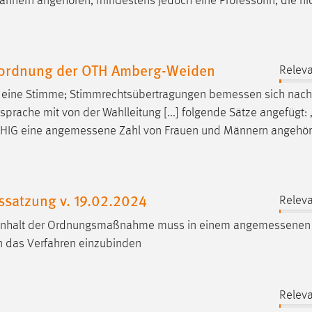
nnern angehören, mindestens jedoch eine Professorin, die ni
dordnung der OTH Amberg-Weiden
Releva
at eine Stimme; Stimmrechtsübertragungen
bemessen
sich nach
prache mit von der Wahlleitung [...] folgende Sätze angefügt
yHIG eine
angemessene
Zahl von Frauen und Männern angehör
ssatzung v. 19.02.2024
Releva
Inhalt der Ordnungsmaßnahme muss in einem
angemessenen
 in das Verfahren einzubinden
Releva