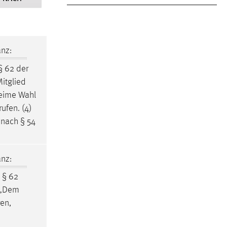
nz:
§ 62 der
itglied
heime Wahl
ufen. (4)
 nach § 54
nz:
 § 62
: „Dem
en,