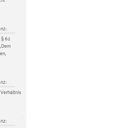
cht
nz:
 § 62
: „Dem
en,
nz:
Verhältnis
nz: