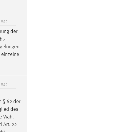
nz:
rung der
hl-
egelungen
s einzelne
nz:
h § 62 der
glied des
e Wahl
 Art. 22