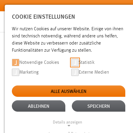
Zum Hauptinhalt springen
COOKIE EINSTELLUNGEN
Wir nutzen Cookies auf unserer Website. Einige von ihnen
sind technisch notwendig, während andere uns helfen,
diese Website zu verbessern oder zusätzliche
SUCHE
Funktionalitäten zur Verfügung zu stellen.
Notwendige Cookies
Statistik
Marketing
Externe Medien
ALLE AUSWÄHLEN
TYP: DATEIEN
ALTER: ÜBER EIN JAHR
Aktive Filter:
ABLEHNEN
SPEICHERN
Gesucht nach "Messe".
Es wurden 991 Ergebnisse gefunde
Details anzeigen