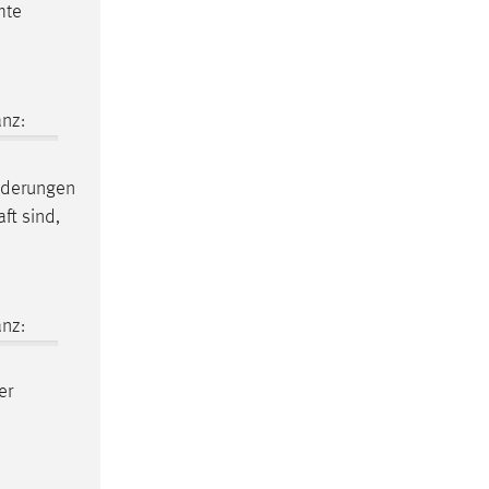
mte
nz:
Änderungen
ft sind,
nz:
er