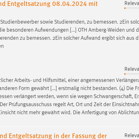
d Entgeltsatzung 08.04.2024 mit
Releva
d Studienbewerber sowie Studierenden, zu
bemessen
. 2Ein sol
r die besonderen Aufwendungen [...] OTH Amberg-Weiden und d
dierenden zu
bemessen
. 2Ein solcher Aufwand ergibt sich aus 
en
Releva
cher Arbeits- und Hilfsmittel, einer
angemessenen
Verlänger
nderen Form gewährt [...] erstmalig nicht bestanden. (4) Die F
essen
verlängert werden, wenn sie wegen Schwangerschaft, E
 Der Prüfungsausschuss regelt Art, Ort und Zeit der Einsichtnah
Einsicht nicht mehr gewährt wird. Die Anfertigung von Ablichtu
nd Entgeltsatzung in der Fassung der
Releva