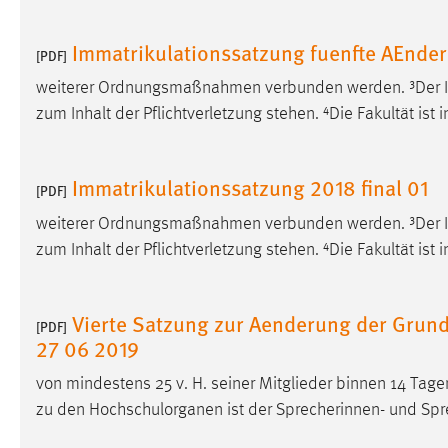
in diesem Cookie gespeichert, ob man
eingeloggt ist.
Immatrikulationssatzung fuenfte AEnder
[PDF]
weiterer Ordnungsmaßnahmen verbunden werden. ³Der 
Sprachpräferenz
zum Inhalt der Pflichtverletzung stehen. ⁴Die Fakultät ist
Name:
site-language-preference
Zweck:
Das Cookie speichert die gewählte
Immatrikulationssatzung 2018 final 01
[PDF]
Sprache der Website.
weiterer Ordnungsmaßnahmen verbunden werden. ³Der 
Cookie Laufzeit:
30 Tage
zum Inhalt der Pflichtverletzung stehen. ⁴Die Fakultät ist
Chat
Vierte Satzung zur Aenderung der Gru
[PDF]
Name:
MibewSessionID, MIBEW_UserID,
27 06 2019
mibew_locale, mibew-chat-frame-style-
5e9dbeb1811c0446
von mindestens 25 v. H. seiner Mitglieder binnen 14 Tage
zu den Hochschulorganen ist der Sprecherinnen- und Spr
Zweck:
Wird benötigt um die Chatfunktion
nutzen zu können.