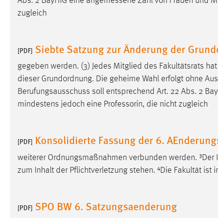
Abs. 2 BayHIG eine
angemessene
Zahl von Frauen und Mä
Anbieter:
Google Ireland Limited
zugleich
Zweck:
Conversion-Tracking
Siebte Satzung zur Änderung der Grun
Cookie Laufzeit:
3 Monate
[PDF]
gegeben werden. (3) Jedes Mitglied des Fakultätsrats h
Facebook Pixel
dieser Grundordnung. Die geheime Wahl erfolgt ohne Auss
Berufungsausschuss soll entsprechend Art. 22 Abs. 2 Ba
Name:
_fbp
mindestens jedoch eine Professorin, die nicht zugleich
Anbieter:
Facebook
Zweck:
Conversion-Tracking
Konsolidierte Fassung der 6. AEnderung
[PDF]
Cookie Laufzeit:
3 Monate
weiterer Ordnungsmaßnahmen verbunden werden. ³Der 
zum Inhalt der Pflichtverletzung stehen. ⁴Die Fakultät ist
EXTERNE MEDIEN
SPO BW 6. Satzungsaenderung
Um Inhalte von Videoplattformen und Social Media
[PDF]
Plattformen anzeigen zu können, werden von diesen