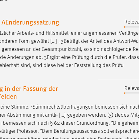
. AEnderungssatzung
Releva
licher Arbeits- und Hilfsmittel, einer
angemessenen
Verlänge
nderen Form gewährt [...] . 3Beträgt der Anteil des Antwort-Wa
,
gemessen
an der Gesamtpunktzahl, so sind nachfolgende R
ende Änderungen ab. 3Ergibt eine Prüfung durch die Prüfer, das
hlerhaft sind, sind diese bei der Feststellung des Prüfu
 in der Fassung der
Releva
Weiden
at eine Stimme. ²Stimmrechtsübertragungen
bemessen
sich nac
r Abstimmung mit amtli- [...] gegeben werden. (3) 1Jedes Mit
en
bemessen
sich nach § 62 dieser Grundordnung. ²Die geheim
swärtiger Professor. ²Dem Berufungsausschuss soll entsprechend