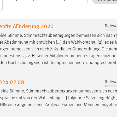
uenfte AEnderung 2020
Releva
t eine Stimme. Stimmrechtsübertragungen
bemessen
sich nach 
 Abstimmung mit amtlichen [...] den Wahlvorgang. (2) Jedes M
gungen
bemessen
sich nach § 62 dieser Grundordnung. Die ge
 mindestens 25 v. H. seiner Mitglieder binnen 14 Tagen einzuber
den Hochschulorganen ist der Sprecherinnen- und Sprecherrat
2024 02 08
Releva
at eine Stimme; Stimmrechtsübertragungen
bemessen
sich nach
prache mit von der Wahlleitung [...] folgende Sätze angefügt
yHIG eine
angemessene
Zahl von Frauen und Männern angehör