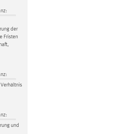
nz:
rung der
e Fristen
aft,
nz:
Verhältnis
nz:
erung und