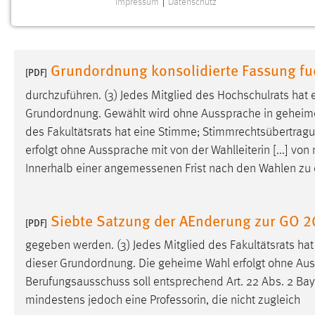
Impressum
|
Datenschutz
NOTWENDIGE COOKIES
Notwendige Cookies ermöglichen grundlegende
Funktionen und sind für die einwandfreie Funktion der
Grundordnung konsolidierte Fassung f
Website erforderlich.
[PDF]
durchzuführen. (3) Jedes Mitglied des Hochschulrats ha
Einverständnis
Grundordnung. Gewählt wird ohne Aussprache in geheimer
des Fakultätsrats hat eine Stimme; Stimmrechtsübertra
Name:
cookie_consent
erfolgt ohne Aussprache mit von der Wahlleiterin [...] von
Zweck:
Dieser Cookie speichert die
Innerhalb einer
angemessenen
Frist nach den Wahlen zu 
ausgewählten Einverständnis-Optionen
des Benutzers
Cookie Laufzeit:
Siebte Satzung der AEnderung zur GO 
1 Jahr
[PDF]
gegeben werden. (3) Jedes Mitglied des Fakultätsrats h
Performance
dieser Grundordnung. Die geheime Wahl erfolgt ohne Auss
Berufungsausschuss soll entsprechend Art. 22 Abs. 2 Ba
Name:
staticfilecache
mindestens jedoch eine Professorin, die nicht zugleich
Zweck:
Für performante Seitenauslieferung wird