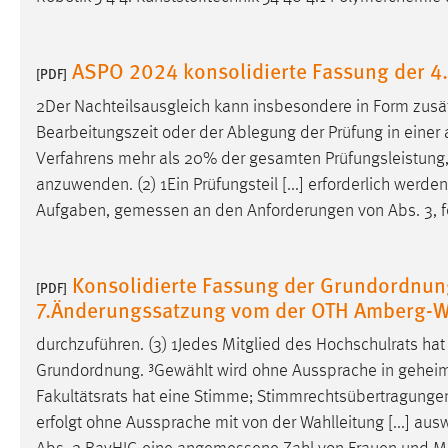
Matomo
ASPO 2024 konsolidierte Fassung der 4
[PDF]
Name:
_pk_ref, _pk_cvar, _pk_id, _pk_ses
2Der Nachteilsausgleich kann insbesondere in Form zusätz
Zweck:
Zugriffsstatistik
Bearbeitungszeit oder der Ablegung der Prüfung in einer a
Cookie Laufzeit:
Verfahrens mehr als 20% der gesamten Prüfungsleistung
Max. 13 Monate
anzuwenden. (2) 1Ein Prüfungsteil [...] erforderlich werd
Aufgaben,
gemessen
an den Anforderungen von Abs. 3, fe
MARKETING
Marketing Cookies werden von Drittanbietern
Konsolidierte Fassung der Grundordnung
[PDF]
verwendet, um personalisierte Werbung anzuzeigen.
7.Änderungssatzung vom der OTH Amberg-
Sie tun dies, indem sie Besucher über Websites
hinweg verfolgen.
durchzuführen. (3) 1Jedes Mitglied des Hochschulrats h
Grundordnung. ³Gewählt wird ohne Aussprache in geheime
Google Ads
Fakultätsrats hat eine Stimme; Stimmrechtsübertragung
erfolgt ohne Aussprache mit von der Wahlleitung [...] au
Name:
_gcl_au