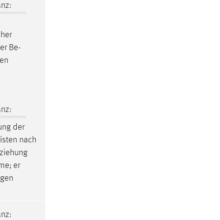
nz:
cher
er Be-
den
nz:
ung der
risten nach
rziehung
me; er
ngen
nz: