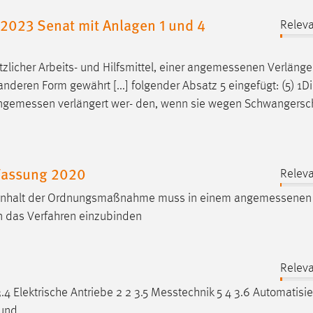
023 Senat mit Anlagen 1 und 4
Releva
licher Arbeits- und Hilfsmittel, einer
angemessenen
Verlänge
nderen Form gewährt [...] folgender Absatz 5 eingefügt: (5) 1Di
ngemessen
verlängert wer- den, wenn sie wegen Schwangersch
 Fassung 2020
Releva
Inhalt der Ordnungsmaßnahme muss in einem
angemessenen
 in das Verfahren einzubinden
Releva
.4 Elektrische Antriebe 2 2 3.5
Messtechnik
5 4 3.6 Automatisi
 und